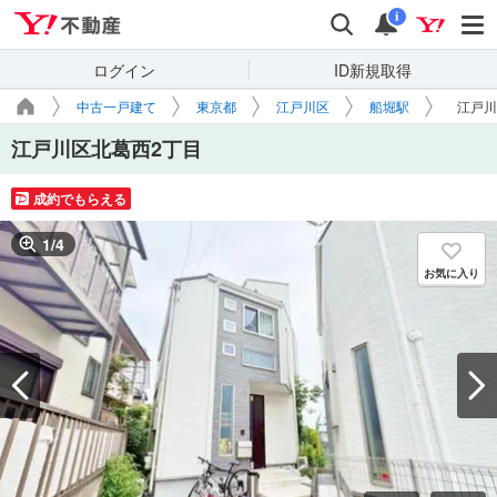
Yahoo!不動産
検索
通知
i
ログイン
ID新規取得
中古一戸建て
東京都
江戸川区
船堀駅
江戸川
江戸川区北葛西2丁目
成約でもらえる
1
/
4
お気に入り