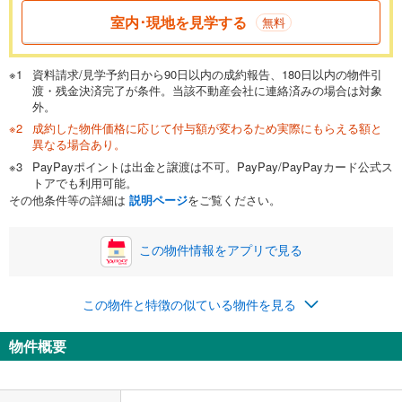
一般的には最長35年まで借り入れ可能です。多くの金融機関
室内･現地を見学する
無料
が完済時の年齢は80歳までを条件としています。
万円
頭金
閉じる
資料請求/見学予約日から90日以内の成約報告、180日以内の物件引
渡・残金決済完了が条件。当該不動産会社に連絡済みの場合は対象
外。
成約した物件価格に応じて付与額が変わるため実際にもらえる額と
0万円
5,500万円
異なる場合あり。
自己資金から住宅購入にかけられる金額を入力してくださ
PayPayポイントは出金と譲渡は不可。PayPay/PayPayカード公式ス
い。一般的には物件価格の2割までが目安です。
万円
トアでも利用可能。
ボーナス
閉じる
/回
その他条件等の詳細は
説明ページ
をご覧ください。
この物件情報をアプリで見る
0円
5,500万円
年2回払いを想定しています。毎月の返済額に加えて、ボー
この物件と特徴の似ている物件を見る
ナス時の増額分（1回分）を入力してください。
ボーナス払いの限度額は金融機関によって異なります。
物件概要
142,771
円
/月
月々の返済額
閉じる
「金利」については、ご利用を予定されている金融機関等にご確認の