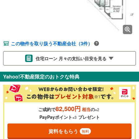
この物件を取り扱う不動産会社（3件）
住宅ローン 月々の支払い目安を見る
支払いの目安をシミュレーションすることができます。
Yahoo!不動産限定のおトクな特典
％
金利
82,500円
ご成約で
相当
の
※2
0.01%
14.99%
PayPayポイント
プレゼント
※3
資料をもらう
無料
返済期間