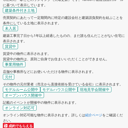
に基づいて表示しています。
建築条件付き土地
売買契約にあたって一定期間内に特定の建設会社と建築請負契約を結ぶことを
条件にしている土地に表示されます。
未入居
建築工事完了日から1年以上経過したものの、まだ誰も住んだことがない住宅に
表示されます。
賃貸中
賃貸中の物件に表示されます。
賃貸中の物件は、原則ご自身でお住まいいただくことができません。
事業用物件
店舗や事務所などにお使いいただける物件に表示されます。
元付
その物件の元付業者（売主から直接依頼を受けている会社）に表示されます。
モデルルーム公開中
モデルハウス公開中
現地見学会開催中
オープンハウス開催中
記載のイベントが開催中の物件に表示されます。
オンライン対応可
オンライン対応可能な物件に表示されます。詳しくは
紹介ページ
をご確認くだ
さい。
成約でもらえる