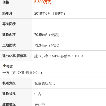
5,500万円
価格
上、ご自身での入力をお願いいたします。初期設定で自動入力されてい
る値は、実際の金融機関等における貸出金利とは何ら関係がなく、実際
の金融機関等における貸出金利を何ら保証するものではありません。返
築年月
2018年6月（築9年）
済方法「元利均等返済」にて算出しております。入力された金利を35年
適用した場合の計算結果を表示しています。
専有面積
-
その他月額費用や、初期費用がかかります。ご注意ください。実際にお
借り入れの際は各金融機関等に、必ずご自身でご確認をお願いいたしま
建物面積
70.58m
（登記）
2
す。
条件によってお借り入れができないことがあります。
土地面積
73.34m
（登記）
2
不動産会社に購入相談をする
無料
建ぺい率/容積率
建ぺい率：50％/容積率：100％
閉じる
接道
一方（西 公道 幅員9.0m）
私道負担
私道負担なし
建物状況
中古
建物現況
居住中