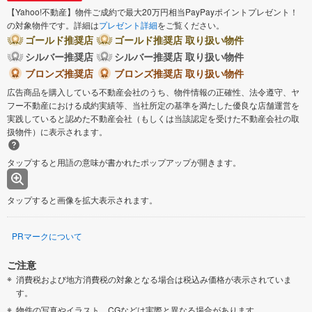
【Yahoo!不動産】物件ご成約で最大20万円相当PayPayポイントプレゼント！
の対象物件です。詳細は
プレゼント詳細
をご覧ください。
ゴールド推奨店
ゴールド推奨店 取り扱い物件
シルバー推奨店
シルバー推奨店 取り扱い物件
ブロンズ推奨店
ブロンズ推奨店 取り扱い物件
広告商品を購入している不動産会社のうち、物件情報の正確性、法令遵守、ヤ
フー不動産における成約実績等、当社所定の基準を満たした優良な店舗運営を
実践していると認めた不動産会社（もしくは当該認定を受けた不動産会社の取
扱物件）に表示されます。
タップすると用語の意味が書かれたポップアップが開きます。
タップすると画像を拡大表示されます。
PRマークについて
ご注意
消費税および地方消費税の対象となる場合は税込み価格が表示されていま
す。
物件の写真やイラスト、CGなどは実際と異なる場合があります。