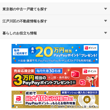
東京都の中古一戸建てを探す
江戸川区の不動産情報を探す
路線・駅から探す
地域から探す
暮らしのお役立ち情報
不動産・住宅
賃貸住宅
通勤・通学時間から探す
地図から探す
マンションカタログ
教えて！住まいの先生
新築マンション
中古マンション
新築一戸建て
中古一戸建て
注文住宅
土地
売却査定