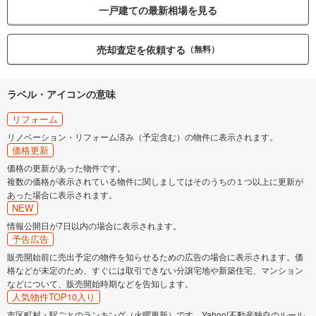
一戸建ての最新相場を見る
売却査定を依頼する
（無料）
ラベル・アイコンの意味
リフォーム
リノベーション・リフォーム済み（予定含む）の物件に表示されます。
価格更新
価格の更新があった物件です。
複数の価格が表示されている物件に関しましてはそのうちの１つ以上に更新が
あった場合に表示されます。
NEW
情報公開日が7日以内の場合に表示されます。
予告広告
販売開始前に売出予定の物件を知らせるための広告の場合に表示されます。価
格などが未定のため、すぐには取引できない分譲宅地や新築住宅、マンション
などについて、販売開始時期などを告知します。
人気物件TOP10入り
市区町村・駅ごとのランキング（火曜更新）です。Yahoo!不動産独自のルール