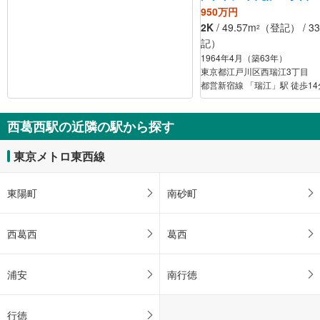
950万円
2K
/ 49.57m
（登記） / 33
2
記）
1964年4月（築63年）
東京都江戸川区西瑞江3丁目
都営新宿線 「瑞江」駅 徒歩14
西葛西駅の近隣の駅から探す
東京メトロ東西線
東陽町
南砂町
西葛西
葛西
浦安
南行徳
行徳