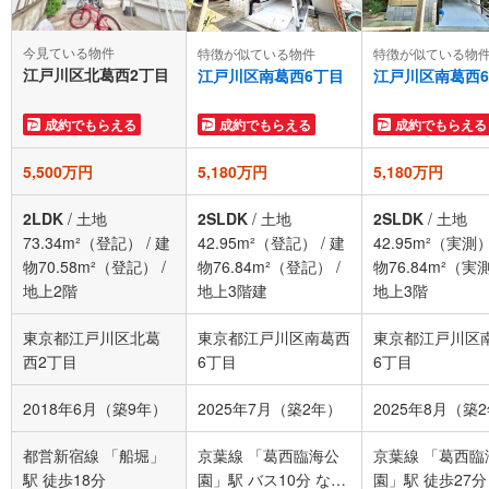
今見ている物件
特徴が似ている物件
特徴が似ている物
江戸川区北葛西2丁目
江戸川区南葛西6丁目
江戸川区南葛西
成約でもらえる
成約でもらえる
成約でもらえる
5,500万円
5,180万円
5,180万円
2LDK
/
土地
2SLDK
/
土地
2SLDK
/
土地
73.34m²（登記）
/
建
42.95m²（登記）
/
建
42.95m²（実測
物70.58m²（登記）
/
物76.84m²（登記）
/
物76.84m²（実
地上2階
地上3階建
地上3階
東京都江戸川区北葛
東京都江戸川区南葛西
東京都江戸川区
西2丁目
6丁目
6丁目
2018年6月（築9年）
2025年7月（築2年）
2025年8月（築
都営新宿線 「船堀」
京葉線 「葛西臨海公
京葉線 「葛西臨
駅 徒歩18分
園」駅 バス10分 なぎ
園」駅 徒歩27分