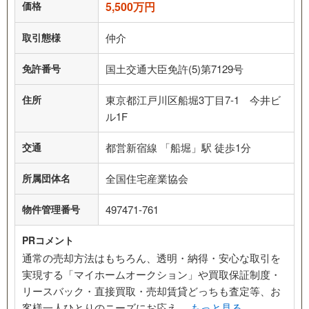
価格
5,500万円
取引態様
仲介
免許番号
国土交通大臣免許(5)第7129号
住所
東京都江戸川区船堀3丁目7-1 今井ビ
ル1F
交通
都営新宿線 「船堀」駅 徒歩1分
所属団体名
全国住宅産業協会
物件管理番号
497471-761
PRコメント
通常の売却方法はもちろん、透明・納得・安心な取引を
実現する「マイホームオークション」や買取保証制度・
リースバック・直接買取・売却賃貸どっちも査定等、お
客様一人ひとりのニーズにお応え…
もっと見る