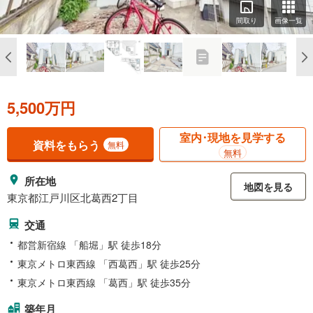
間取り
画像一覧
5,500万円
室内･現地を見学する
資料をもらう
無料
無料
所在地
地図を見る
東京都江戸川区北葛西2丁目
交通
都営新宿線 「船堀」駅 徒歩18分
東京メトロ東西線 「西葛西」駅 徒歩25分
東京メトロ東西線 「葛西」駅 徒歩35分
築年月