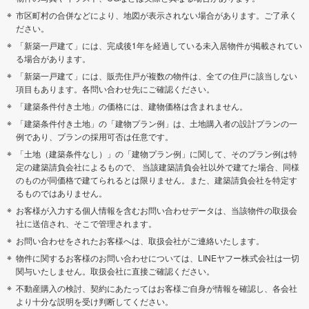
市区町村の合併などにより、地図が表示されない場合があります。ご了承く
ださい。
「新築一戸建て」には、完成後1年を経過している未入居物件が掲載されてい
る場合があります。
「新築一戸建て」には、販売住戸が複数の物件は、全ての住戸に該当しない
項目もあります。各問い合わせ先にご確認ください。
「建築条件付き土地」の価格には、建物価格は含まれません。
「建築条件付き土地」の「建物プラン例」は、土地購入者の設計プランの一
例であり、プランの採用可否は任意です。
「土地（建築条件なし）」の「建物プラン例」に関して、そのプラン例は特
定の建築請負会社によるもので、 当該建築請負会社以外で建てた場合、同様
のものが同価格で建てられるとは限りません。また、建築請負会社を特定す
るものではありません。
お客様が入力する個人情報を含むお問い合わせデータは、当該物件の取扱会
社に送信され、そこで管理されます。
お問い合わせをされたお客様へは、取扱会社がご連絡いたします。
物件に関するお客様のお問い合わせについては、LINEヤフー株式会社は一切
関与いたしません。取扱会社に直接ご確認ください。
不動産購入の検討、契約にあたってはお客様ご自身が情報を確認し、各会社
より十分な説明を受け判断してください。