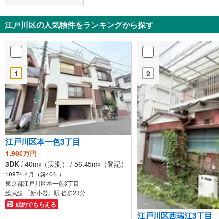
さニュータウン バス
停下車 徒歩3分
江戸川区の人気物件をランキングから探す
1
2
江戸川区本一色3丁目
1,980万円
3DK
/ 40m
（実測） / 56.45m
（登記）
2
2
1987年4月（築40年）
東京都江戸川区本一色3丁目
総武線 「新小岩」駅 徒歩23分
成約でもらえる
江戸川区西瑞江3丁目