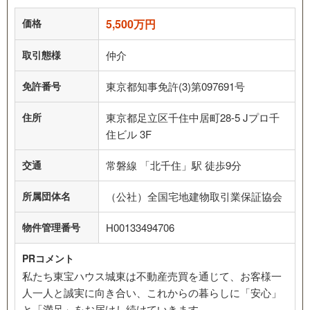
価格
5,500万円
取引態様
仲介
免許番号
東京都知事免許(3)第097691号
住所
東京都足立区千住中居町28-5 Jプロ千
住ビル 3F
交通
常磐線 「北千住」駅 徒歩9分
所属団体名
（公社）全国宅地建物取引業保証協会
物件管理番号
H00133494706
PRコメント
私たち東宝ハウス城東は不動産売買を通じて、お客様一
人一人と誠実に向き合い、これからの暮らしに「安心」
と「満足」をお届けし続けていきます。