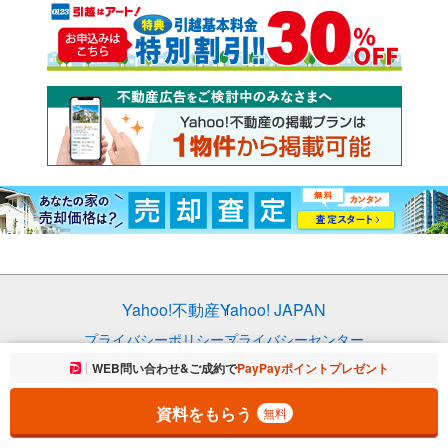
Yahoo!不動産
Yahoo! JAPAN
プライバシーポリシー
プライバシーセンター
お気に入りに追加しました。
WEB問い合わせ&ご成約で
PayPayポイントプレゼント
一覧を開く
規約
掲載希望の方へ
免責事項
ご意見・ご要望
ヘルプ
資料をもらう
無料
© LY Corporation