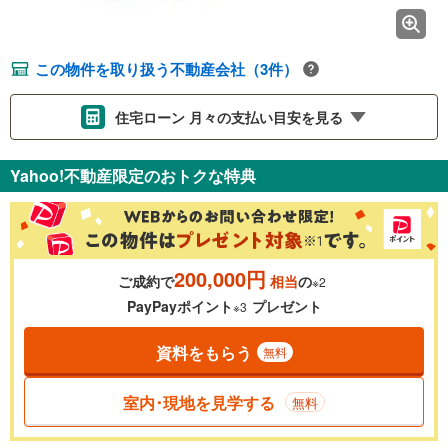
この物件を取り扱う不動産会社（3件）
住宅ローン 月々の支払い目安を見る
支払いの目安をシミュレーションすることができます。
Yahoo!不動産限定のおトクな特典
％
金利
200,000円
ご成約で
相当
の
※2
0.01%
14.99%
PayPayポイント
プレゼント
※3
資料をもらう
無料
返済期間
一般的には最長35年まで借り入れ可能です。多くの金融機関
室内･現地を見学する
無料
が完済時の年齢は80歳までを条件としています。
万円
頭金
閉じる