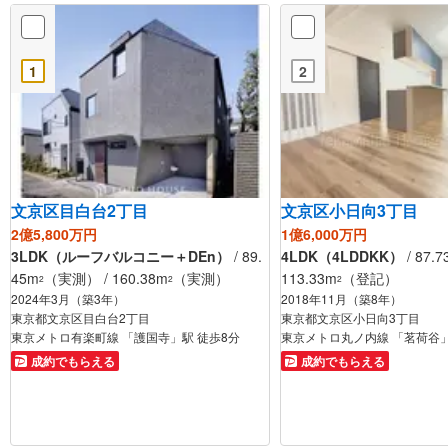
1
2
文京区目白台2丁目
文京区小日向3丁目
2億5,800万円
1億6,000万円
3LDK（ルーフバルコニー＋DEn）
/ 89.
4LDK（4LDDKK）
/ 87.7
45m
（実測） / 160.38m
（実測）
113.33m
（登記）
2
2
2
2024年3月（築3年）
2018年11月（築8年）
東京都文京区目白台2丁目
東京都文京区小日向3丁目
東京メトロ有楽町線 「護国寺」駅 徒歩8分
東京メトロ丸ノ内線 「茗荷谷」
成約でもらえる
成約でもらえる