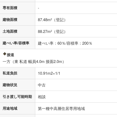
済方法「元利均等返済」にて算出しております。入力された金利を35年
適用した場合の計算結果を表示しています。
専有面積
-
その他月額費用や、初期費用がかかります。ご注意ください。実際にお
借り入れの際は各金融機関等に、必ずご自身でご確認をお願いいたしま
建物面積
87.48m
（登記）
2
す。
条件によってお借り入れができないことがあります。
土地面積
88.27m
（登記）
2
不動産会社に購入相談をする
無料
建ぺい率/容積率
建ぺい率：60％/容積率：200％
閉じる
接道
一方（東 私道 幅員4.0m 接面2.0m）
私道負担
10.91m2×1/1
建物状況
中古
引き渡し可能時期
相談
用途地域
第一種中高層住居専用地域