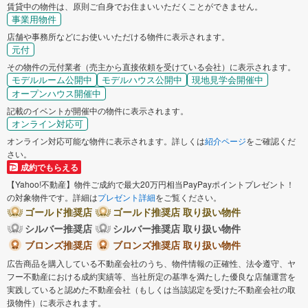
賃貸中の物件は、原則ご自身でお住まいいただくことができません。
事業用物件
店舗や事務所などにお使いいただける物件に表示されます。
元付
その物件の元付業者（売主から直接依頼を受けている会社）に表示されます。
モデルルーム公開中
モデルハウス公開中
現地見学会開催中
オープンハウス開催中
記載のイベントが開催中の物件に表示されます。
オンライン対応可
オンライン対応可能な物件に表示されます。詳しくは
紹介ページ
をご確認くだ
さい。
成約でもらえる
【Yahoo!不動産】物件ご成約で最大20万円相当PayPayポイントプレゼント！
の対象物件です。詳細は
プレゼント詳細
をご覧ください。
ゴールド推奨店
ゴールド推奨店 取り扱い物件
シルバー推奨店
シルバー推奨店 取り扱い物件
ブロンズ推奨店
ブロンズ推奨店 取り扱い物件
広告商品を購入している不動産会社のうち、物件情報の正確性、法令遵守、ヤ
フー不動産における成約実績等、当社所定の基準を満たした優良な店舗運営を
実践していると認めた不動産会社（もしくは当該認定を受けた不動産会社の取
扱物件）に表示されます。