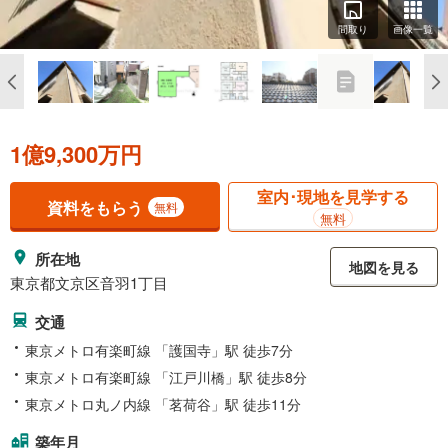
間取り
画像一覧
1億9,300万円
室内･現地を見学する
資料をもらう
無料
無料
所在地
地図を見る
東京都文京区音羽1丁目
交通
東京メトロ有楽町線 「護国寺」駅 徒歩7分
東京メトロ有楽町線 「江戸川橋」駅 徒歩8分
東京メトロ丸ノ内線 「茗荷谷」駅 徒歩11分
築年月