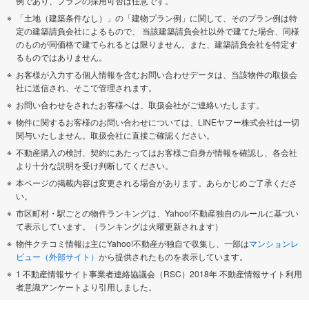
例であり、プランの採用可否は任意です。
「土地（建築条件なし）」の「建物プラン例」に関して、そのプラン例は特
定の建築請負会社によるもので、 当該建築請負会社以外で建てた場合、同様
のものが同価格で建てられるとは限りません。また、建築請負会社を特定す
るものではありません。
お客様が入力する個人情報を含むお問い合わせデータは、当該物件の取扱会
社に送信され、そこで管理されます。
お問い合わせをされたお客様へは、取扱会社がご連絡いたします。
物件に関するお客様のお問い合わせについては、LINEヤフー株式会社は一切
関与いたしません。取扱会社に直接ご確認ください。
不動産購入の検討、契約にあたってはお客様ご自身が情報を確認し、各会社
より十分な説明を受け判断してください。
本ページの掲載内容は変更される場合があります。あらかじめご了承くださ
い。
市区町村・駅ごとの物件ランキングは、Yahoo!不動産独自のルールに基づい
て表示しています。（ランキングは火曜更新されます）
物件クチコミ情報は主にYahoo!不動産が独自で収集し、一部は
マンションレ
ビュー（外部サイト）
から提供されたものを表示しています。
1 不動産情報サイト事業者連絡協議会（RSC）2018年 不動産情報サイト利用
者意識アンケートより引用しました。