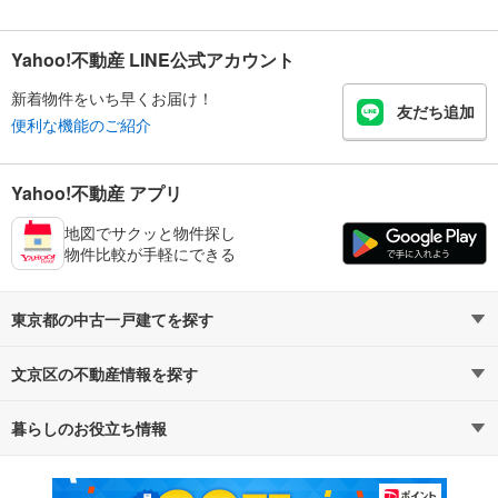
Yahoo!不動産 LINE公式アカウント
新着物件をいち早くお届け！
友だち追加
便利な機能のご紹介
Yahoo!不動産 アプリ
地図でサクッと物件探し
物件比較が手軽にできる
東京都の中古一戸建てを探す
文京区の不動産情報を探す
路線・駅から探す
地域から探す
暮らしのお役立ち情報
不動産・住宅
賃貸住宅
通勤・通学時間から探す
地図から探す
マンションカタログ
教えて！住まいの先生
新築マンション
中古マンション