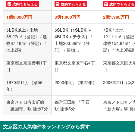
成約でもらえる
成約でもらえる
成約でもらえる
1億9,300万円
3億1,000万円
2億1,980万円
5LDK以上
/
土地
5SLDK（1SLDK ＋
7DK
/
土地
88.27m²（登記）
/
建
4SLDK＋テラス）
/
121.11m²（登
物87.48m²（登記）
/
土地203.36m²（登
建物154.84m²
地上2階
記）
/
建物
記）
/
地上3階建
206.76m²（実測）
/
東京都文京区音羽1丁
東京都文京区千石4丁
東京都文京区大
地上3階
目
目
目
1970年11月（築56
2000年5月（築27年）
2006年7月（築
年）
東京メトロ有楽町線
都営三田線 「千石」
東京メトロ丸ノ
「護国寺」駅 徒歩7分
駅 徒歩5分
「新大塚」駅 徒
文京区の人気物件をランキングから探す