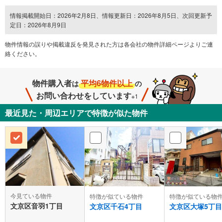
情報掲載開始日：2026年2月8日、情報更新日：2026年8月5日、次回更新予
定日：2026年8月9日
物件情報の誤りや掲載違反を発⾒された方は各会社の物件詳細ページよりご連
絡ください。
物件購入者
平均6物件以上
は
の
お問い合わせをしています
※1
最近見た・周辺エリアで特徴が似た物件
今見ている物件
特徴が似ている物件
特徴が似ている物
文京区音羽1丁目
文京区千石4丁目
文京区大塚5丁目