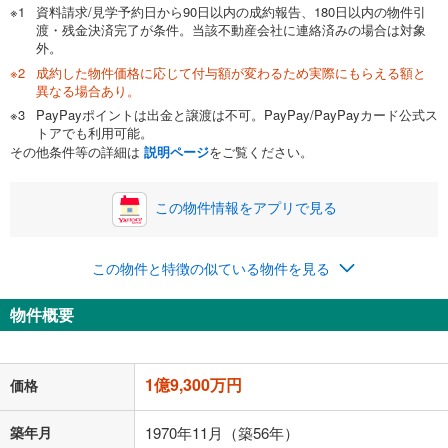
資料請求/見学予約日から90日以内の成約報告、180日以内の物件引
渡・残金決済完了が条件。当該不動産会社に連絡済みの場合は対象
外。
成約した物件価格に応じて付与額が変わるため実際にもらえる額と
0万円
1億9,300万円
異なる場合あり。
自己資金から住宅購入にかけられる金額を入力してくださ
PayPayポイントは出金と譲渡は不可。PayPay/PayPayカード公式ス
い。一般的には物件価格の2割までが目安です。
万円
トアでも利用可能。
ボーナス
閉じる
/回
その他条件等の詳細は
説明ページ
をご覧ください。
この物件情報をアプリで見る
0円
1億9,300万円
年2回払いを想定しています。毎月の返済額に加えて、ボー
この物件と特徴の似ている物件を見る
ナス時の増額分（1回分）を入力してください。
ボーナス払いの限度額は金融機関によって異なります。
物件概要
500,999
円
/月
月々の返済額
閉じる
「金利」については、ご利用を予定されている金融機関等にご確認の
1億9,300万円
価格
上、ご自身での入力をお願いいたします。初期設定で自動入力されてい
る値は、実際の金融機関等における貸出金利とは何ら関係がなく、実際
の金融機関等における貸出金利を何ら保証するものではありません。返
築年月
1970年11月（築56年）