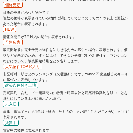
価格更新
価格の更新があった物件です。
複数の価格が表示されている物件に関しましてはそのうちの１つ以上に更新が
あった場合に表示されます。
NEW
情報公開日が7日以内の場合に表示されます。
予告広告
販売開始前に売出予定の物件を知らせるための広告の場合に表示されます。価
格などが未定のため、すぐには取引できない分譲宅地や新築住宅、マンション
などについて、販売開始時期などを告知します。
人気物件TOP10入り
市区町村・駅ごとのランキング（火曜更新）です。Yahoo!不動産独自のルール
に基づいて表示しています。
建築条件付き土地
売買契約にあたって一定期間内に特定の建設会社と建築請負契約を結ぶことを
条件にしている土地に表示されます。
未入居
建築工事完了日から1年以上経過したものの、まだ誰も住んだことがない住宅に
表示されます。
賃貸中
賃貸中の物件に表示されます。