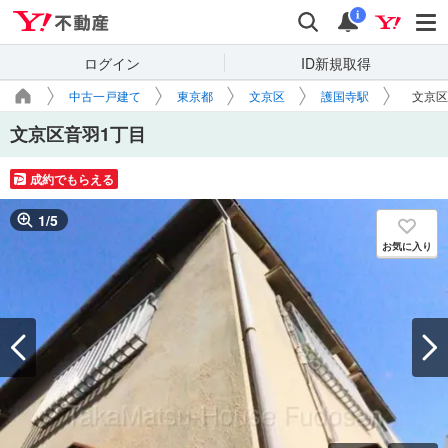
Yahoo!不動産
検索
通知
i
ログイン
ID新規取得
中古一戸建て
東京都
文京区
護国寺駅
文京区
文京区音羽1丁目
成約でもらえる
1
/
5
お気に入り