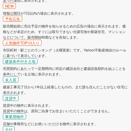
あった場合に表示されます。
NEW
情報公開日が7日以内の場合に表示されます。
予告広告
販売開始前に売出予定の物件を知らせるための広告の場合に表示されます。価
格などが未定のため、すぐには取引できない分譲宅地や新築住宅、マンション
などについて、販売開始時期などを告知します。
人気物件TOP10入り
市区町村・駅ごとのランキング（火曜更新）です。Yahoo!不動産独自のルール
に基づいて表示しています。
建築条件付き土地
売買契約にあたって一定期間内に特定の建設会社と建築請負契約を結ぶことを
条件にしている土地に表示されます。
未入居
建築工事完了日から1年以上経過したものの、まだ誰も住んだことがない住宅に
表示されます。
賃貸中
賃貸中の物件に表示されます。
賃貸中の物件は、原則ご自身でお住まいいただくことができません。
事業用物件
店舗や事務所などにお使いいただける物件に表示されます。
元付