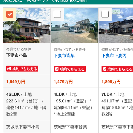
今見ている物件
特徴が似ている物件
特徴が似ている物
下妻市小島
下妻市皆葉
下妻市下妻丙
成約でもらえる
成約でもらえる
成約でもらえる
1,649万円
1,479万円
1,898万円
4SLDK
/
土地
4LDK
/
土地
7LDK
/
土地
223.61m²（登記）
/
195.61m²（登記）
/
491.07m²（登
建物141.1m²
/
地上階
建物86.11m²（登記）
建物186.8m²
/
数2階
/
地上2階建
数2階
茨城県下妻市小島
茨城県下妻市皆葉
茨城県下妻市下