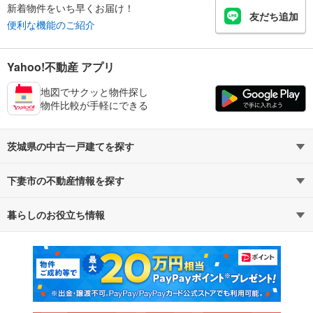
新着物件をいち早くお届け！
友だち追加
便利な機能のご紹介
Yahoo!不動産 アプリ
地図でサクッと物件探し
物件比較が手軽にできる
茨城県の中古一戸建てを探す
下妻市の不動産情報を探す
路線・駅から探す
地域から探す
暮らしのお役立ち情報
不動産・住宅
賃貸住宅
通勤・通学時間から探す
地図から探す
マンションカタログ
教えて！住まいの先生
新築マンション
中古マンション
新築一戸建て
中古一戸建て