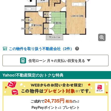
この物件を取り扱う不動産会社（2件）
住宅ローン 月々の支払い目安を見る
支払いの目安をシミュレーションすることができます。
Yahoo!不動産限定のおトクな特典
％
金利
24,735円
ご成約で
相当
の
※2
0.01%
14.99%
PayPayポイント
プレゼント
※3