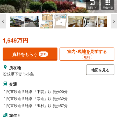
間取り
画像一覧
1,649万円
室内･現地を見学する
資料をもらう
無料
無料
所在地
地図を見る
茨城県下妻市小島
交通
関東鉄道常総線 「下妻」駅 徒歩20分
関東鉄道常総線 「宗道」駅 徒歩32分
関東鉄道常総線 「玉村」駅 徒歩57分
築年月