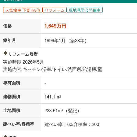
閉じる
人気物件 下妻市8位
リフォーム
現地見学会開催中
「金利」については、ご利用を予定されている金融機関等にご確認の
上、ご自身での入力をお願いいたします。初期設定で自動入力されてい
1,649万円
価格
る値は、実際の金融機関等における貸出金利とは何ら関係がなく、実際
の金融機関等における貸出金利を何ら保証するものではありません。返
済方法「元利均等返済」にて算出しております。入力された金利を35年
築年月
1999年1月（築28年）
適用した場合の計算結果を表示しています。
その他月額費用や、初期費用がかかります。ご注意ください。実際にお
リフォーム履歴
借り入れの際は各金融機関等に、必ずご自身でご確認をお願いいたしま
実施時期 2026年5月
す。
条件によってお借り入れができないことがあります。
実施内容 キッチン/浴室/トイレ/洗面所/給湯機/壁
不動産会社に購入相談をする
無料
専有面積
-
建物面積
141.1m
2
閉じる
土地面積
223.61m
（登記）
2
建ぺい率/容積率
建ぺい率：60/容積率：200