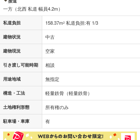
接道
一方（北西 私道 幅員4.2m）
私道負担
158.37m
私道負担:有 1/3
2
建物状況
中古
建物現況
空家
引き渡し可能時期
相談
用途地域
無指定
構造・工法
軽量鉄骨（軽量鉄骨）
土地権利形態
所有権のみ
駐車場・車庫
有