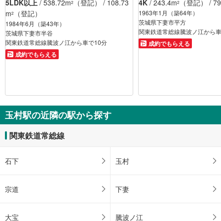
5LDK以上
/ 538.72m
（登記） / 108.73
4K
/ 243.4m
（登記） / 79
2
2
m
（登記）
1963年1月（築64年）
2
茨城県下妻市平方
1984年6月（築43年）
関東鉄道常総線騰波ノ江から車
茨城県下妻市半谷
関東鉄道常総線騰波ノ江から車で10分
成約でもらえる
成約でもらえる
玉村駅の近隣の駅から探す
関東鉄道常総線
石下
玉村
宗道
下妻
大宝
騰波ノ江