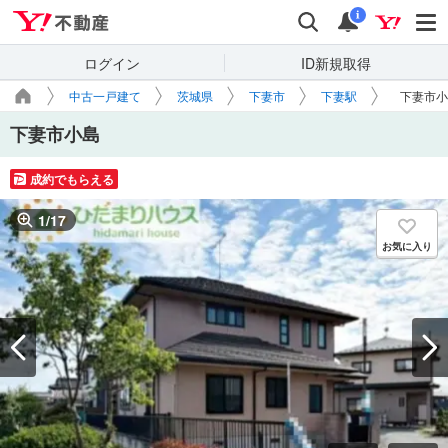
Yahoo!不動産
検索
通知
i
ログイン
ID新規取得
中古一戸建て
茨城県
下妻市
下妻駅
下妻市小
下妻市小島
成約でもらえる
1
/
17
お気に入り