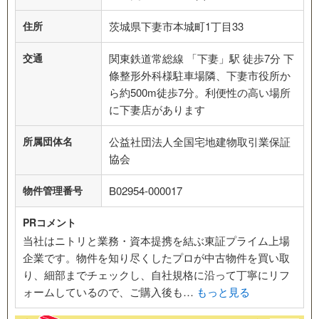
住所
茨城県下妻市本城町1丁目33
交通
関東鉄道常総線 「下妻」駅 徒歩7分 下
條整形外科様駐車場隣、下妻市役所か
ら約500m徒歩7分。利便性の高い場所
に下妻店があります
所属団体名
公益社団法人全国宅地建物取引業保証
協会
物件管理番号
B02954-000017
PRコメント
当社はニトリと業務・資本提携を結ぶ東証プライム上場
企業です。物件を知り尽くしたプロが中古物件を買い取
り、細部までチェックし、自社規格に沿って丁寧にリフ
ォームしているので、ご購入後も…
もっと見る