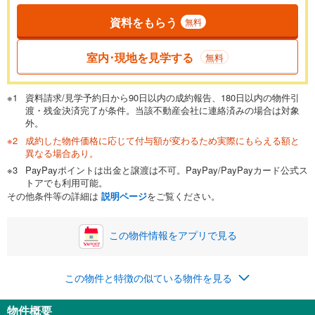
資料をもらう
無料
返済期間
一般的には最長35年まで借り入れ可能です。多くの金融機関
室内･現地を見学する
無料
が完済時の年齢は80歳までを条件としています。
万円
頭金
閉じる
資料請求/見学予約日から90日以内の成約報告、180日以内の物件引
渡・残金決済完了が条件。当該不動産会社に連絡済みの場合は対象
外。
成約した物件価格に応じて付与額が変わるため実際にもらえる額と
0万円
1,649万円
異なる場合あり。
自己資金から住宅購入にかけられる金額を入力してくださ
PayPayポイントは出金と譲渡は不可。PayPay/PayPayカード公式ス
い。一般的には物件価格の2割までが目安です。
万円
トアでも利用可能。
ボーナス
閉じる
/回
その他条件等の詳細は
説明ページ
をご覧ください。
この物件情報をアプリで見る
0円
1,649万円
年2回払いを想定しています。毎月の返済額に加えて、ボー
この物件と特徴の似ている物件を見る
ナス時の増額分（1回分）を入力してください。
ボーナス払いの限度額は金融機関によって異なります。
物件概要
42,805
円
/月
月々の返済額