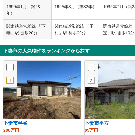
1999年1月（築28
1995年3月（築32年）
1999年7月（築
年）
関東鉄道常総線 「下
関東鉄道常総線 「玉
関東鉄道常総線 
妻」駅 徒歩20分
村」駅 徒歩62分
宝」駅 徒歩19分
下妻市の人気物件をランキングから探す
1
2
下妻市半谷
下妻市平方
298万円
99万円