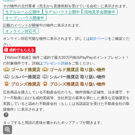
その物件の元付業者（売主から直接依頼を受けている会社）に表示されます。
モデルルーム公開中
モデルハウス公開中
現地見学会開催中
オープンハウス開催中
記載のイベントが開催中の物件に表示されます。
オンライン対応可
オンライン対応可能な物件に表示されます。詳しくは
紹介ページ
をご確認くだ
さい。
成約でもらえる
【Yahoo!不動産】物件ご成約で最大20万円相当PayPayポイントプレゼント！
の対象物件です。詳細は
プレゼント詳細
をご覧ください。
ゴールド推奨店
ゴールド推奨店 取り扱い物件
シルバー推奨店
シルバー推奨店 取り扱い物件
ブロンズ推奨店
ブロンズ推奨店 取り扱い物件
広告商品を購入している不動産会社のうち、物件情報の正確性、法令遵守、ヤ
フー不動産における成約実績等、当社所定の基準を満たした優良な店舗運営を
実践していると認めた不動産会社（もしくは当該認定を受けた不動産会社の取
扱物件）に表示されます。
タップすると用語の意味が書かれたポップアップが開きます。