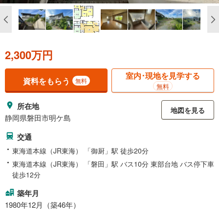
2,300万円
室内･現地を見学する
資料をもらう
無料
無料
所在地
地図を見る
静岡県磐田市明ケ島
交通
東海道本線（JR東海） 「御厨」駅 徒歩20分
東海道本線（JR東海） 「磐田」駅 バス10分 東部台地 バス停下車
徒歩12分
築年月
1980年12月（築46年）