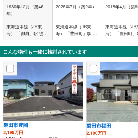
1980年12月（築46
2025年7月（築2年）
2018年4月（築
年）
東海道本線（JR東
東海道本線（JR東
東海道本線（JR
海） 「御厨」駅 徒歩
海） 「豊田町」駅 徒
海） 「豊田町」
20分
歩44分
ス8分 竜洋変電所
ス停下車 徒歩2
こんな物件も一緒に検討されています
磐田市豊岡
磐田市福田
2,198万円
2,180万円