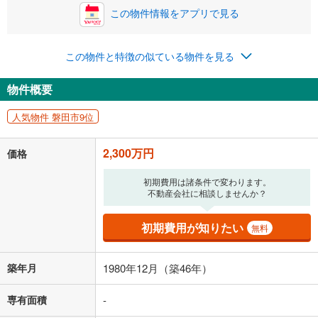
この物件情報をアプリで見る
0円
2,300万円
年2回払いを想定しています。毎月の返済額に加えて、ボー
ナス時の増額分（1回分）を入力してください。
この物件と特徴の似ている物件を見る
ボーナス払いの限度額は金融機関によって異なります。
59,704
円
/月
物件概要
月々の返済額
閉じる
人気物件 磐田市9位
「金利」については、ご利用を予定されている金融機関等にご確認の
上、ご自身での入力をお願いいたします。初期設定で自動入力されてい
2,300万円
価格
る値は、実際の金融機関等における貸出金利とは何ら関係がなく、実際
の金融機関等における貸出金利を何ら保証するものではありません。返
済方法「元利均等返済」にて算出しております。入力された金利を35年
初期費用は諸条件で変わります。
不動産会社に相談しませんか？
適用した場合の計算結果を表示しています。
その他月額費用や、初期費用がかかります。ご注意ください。実際にお
借り入れの際は各金融機関等に、必ずご自身でご確認をお願いいたしま
初期費用が知りたい
無料
す。
条件によってお借り入れができないことがあります。
築年月
1980年12月（築46年）
不動産会社に購入相談をする
無料
専有面積
-