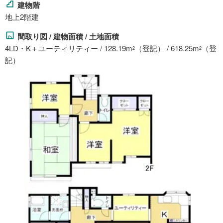
建物階
地上2階建
間取り図 / 建物面積 / 土地面積
4LD・K＋ユーティリティー / 128.19m
（登記） / 618.25m
（登
2
2
記）