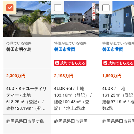
今見ている物件
特徴が似ている物件
特徴が似ている物
磐田市明ケ島
磐田市豊岡
磐田市豊岡
成約でもらえる
成約でもらえる
2,300万円
2,198万円
1,890万円
4LD・K＋ユーティリ
4LDK＋S
/
土地
4LDK
/
土地
ティー
/
土地
183.16m²（登記）
/
161.23m²（登
618.25m²（登記）
/
建物100.43m²（登
建物97.19m²
/
建物128.19m²（登
記）
/
地上2階建
数2階
記）
/
地上2階建
静岡県磐田市明ケ島
静岡県磐田市豊岡
静岡県磐田市豊