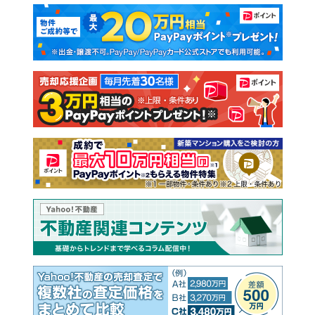
マンションカタログ
教えて！住まいの先生
新築マンション
中古マンション
新築一戸建て
中古一戸建て
注文住宅
土地
売却査定