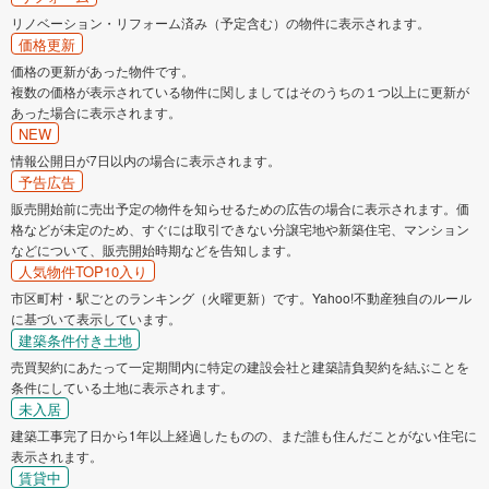
リノベーション・リフォーム済み（予定含む）の物件に表示されます。
価格更新
価格の更新があった物件です。
複数の価格が表示されている物件に関しましてはそのうちの１つ以上に更新が
あった場合に表示されます。
NEW
情報公開日が7日以内の場合に表示されます。
予告広告
販売開始前に売出予定の物件を知らせるための広告の場合に表示されます。価
格などが未定のため、すぐには取引できない分譲宅地や新築住宅、マンション
などについて、販売開始時期などを告知します。
人気物件TOP10入り
市区町村・駅ごとのランキング（火曜更新）です。Yahoo!不動産独自のルール
に基づいて表示しています。
建築条件付き土地
売買契約にあたって一定期間内に特定の建設会社と建築請負契約を結ぶことを
条件にしている土地に表示されます。
未入居
建築工事完了日から1年以上経過したものの、まだ誰も住んだことがない住宅に
表示されます。
賃貸中