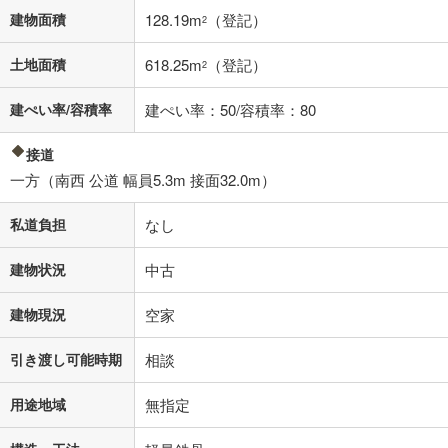
閉じる
建物面積
128.19m
（登記）
2
土地面積
618.25m
（登記）
2
建ぺい率/容積率
建ぺい率：50/容積率：80
接道
一方（南西 公道 幅員5.3m 接面32.0m）
私道負担
なし
建物状況
中古
建物現況
空家
引き渡し可能時期
相談
用途地域
無指定