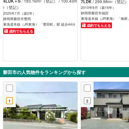
4LDK＋S
/ 183.16m
（登記） / 100.43m
7LDK
/ 299.98m
（登記） /
2
2
（登記）
2010年9月（築16年）
2
静岡県磐田市福田
2025年7月（築2年）
東海道本線（JR東海） 「御厨」
静岡県磐田市豊岡
東海道本線（JR東海） 「豊田町」駅 徒歩44分
成約でもらえる
成約でもらえる
磐田市の人気物件をランキングから探す
1
2