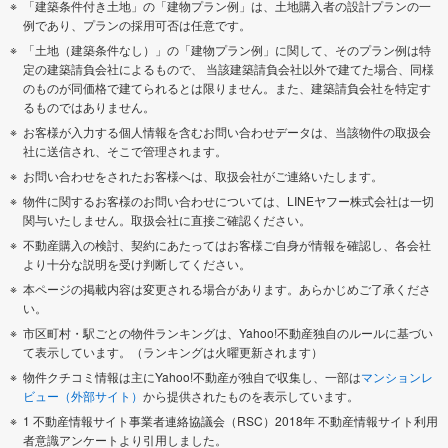
「建築条件付き土地」の「建物プラン例」は、土地購入者の設計プランの一
例であり、プランの採用可否は任意です。
「土地（建築条件なし）」の「建物プラン例」に関して、そのプラン例は特
定の建築請負会社によるもので、 当該建築請負会社以外で建てた場合、同様
のものが同価格で建てられるとは限りません。また、建築請負会社を特定す
るものではありません。
お客様が入力する個人情報を含むお問い合わせデータは、当該物件の取扱会
社に送信され、そこで管理されます。
お問い合わせをされたお客様へは、取扱会社がご連絡いたします。
物件に関するお客様のお問い合わせについては、LINEヤフー株式会社は一切
関与いたしません。取扱会社に直接ご確認ください。
不動産購入の検討、契約にあたってはお客様ご自身が情報を確認し、各会社
より十分な説明を受け判断してください。
本ページの掲載内容は変更される場合があります。あらかじめご了承くださ
い。
市区町村・駅ごとの物件ランキングは、Yahoo!不動産独自のルールに基づい
て表示しています。（ランキングは火曜更新されます）
物件クチコミ情報は主にYahoo!不動産が独自で収集し、一部は
マンションレ
ビュー（外部サイト）
から提供されたものを表示しています。
1 不動産情報サイト事業者連絡協議会（RSC）2018年 不動産情報サイト利用
者意識アンケートより引用しました。