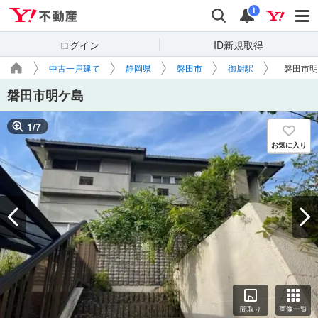
Yahoo!不動産
検索
通知
i
ログイン
ID新規取得
中古一戸建て
静岡県
磐田市
御厨駅
磐田市明
磐田市明ケ島
1
/
7
お気に入り
間取り
画像一覧