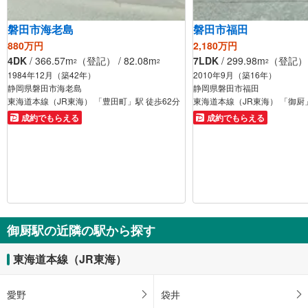
磐田市海老島
磐田市福田
880万円
2,180万円
4DK
/ 366.57m
（登記） / 82.08m
7LDK
/ 299.98m
（登記） /
2
2
2
1984年12月（築42年）
2010年9月（築16年）
静岡県磐田市海老島
静岡県磐田市福田
東海道本線（JR東海） 「豊田町」駅 徒歩62分
東海道本線（JR東海） 「御厨」
成約でもらえる
成約でもらえる
御厨駅の近隣の駅から探す
東海道本線（JR東海）
愛野
袋井