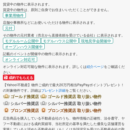
賃貸中の物件に表示されます。
賃貸中の物件は、原則ご自身でお住まいいただくことができません。
事業用物件
店舗や事務所などにお使いいただける物件に表示されます。
元付
その物件の元付業者（売主から直接依頼を受けている会社）に表示されます。
モデルルーム公開中
モデルハウス公開中
現地見学会開催中
オープンハウス開催中
記載のイベントが開催中の物件に表示されます。
オンライン対応可
オンライン対応可能な物件に表示されます。詳しくは
紹介ページ
をご確認くだ
さい。
成約でもらえる
【Yahoo!不動産】物件ご成約で最大20万円相当PayPayポイントプレゼント！
の対象物件です。詳細は
プレゼント詳細
をご覧ください。
ゴールド推奨店
ゴールド推奨店 取り扱い物件
シルバー推奨店
シルバー推奨店 取り扱い物件
ブロンズ推奨店
ブロンズ推奨店 取り扱い物件
広告商品を購入している不動産会社のうち、物件情報の正確性、法令遵守、ヤ
フー不動産における成約実績等、当社所定の基準を満たした優良な店舗運営を
実践していると認めた不動産会社（もしくは当該認定を受けた不動産会社の取