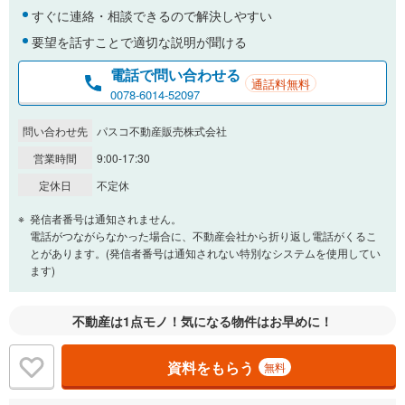
％
金利
すぐに連絡・相談できるので解決しやすい
要望を話すことで適切な説明が聞ける
電話で問い合わせる
通話料無料
0.01%
14.99%
0078-6014-52097
問い合わせ先
パスコ不動産販売株式会社
返済期間
営業時間
9:00-17:30
一般的には最長35年まで借り入れ可能です。多くの金融機関
定休日
不定休
が完済時の年齢は80歳までを条件としています。
万円
頭金
発信者番号は通知されません。
閉じる
電話がつながらなかった場合に、不動産会社から折り返し電話がくるこ
とがあります。(発信者番号は通知されない特別なシステムを使用してい
ます)
0万円
2,300万円
自己資金から住宅購入にかけられる金額を入力してくださ
不動産は1点モノ！気になる物件はお早めに！
い。一般的には物件価格の2割までが目安です。
万円
ボーナス
閉じる
/回
資料をもらう
無料