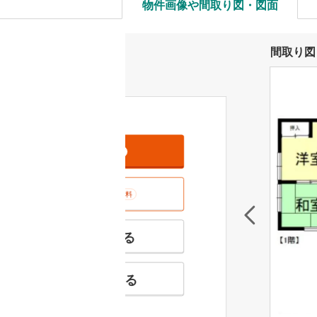
物件画像や間取り図・図面
間取り図
資料をもらう
無料
室内･現地を見学する
無料
特徴の似た物件を見る
お気に入りに追加する