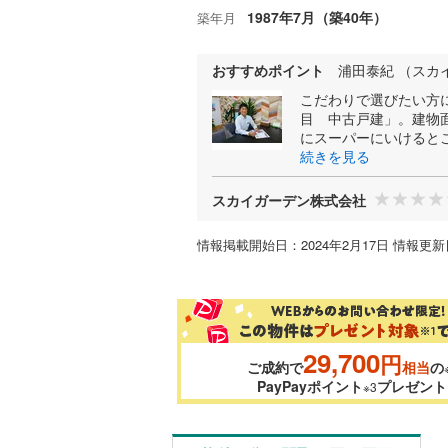
1987年7月（築40年）
築年月
おすすめポイント
浦田泰紀 （スカ
こだわりで選びたい方
目 中古戸建」。建物面
にスーパーにいけると
続きを見る
スカイガーデン株式会社
情報掲載開始日：2024年2月17日 情報更新日
29,700
円
ご成約で
相当
の
PayPayポイント
プレゼント
※3