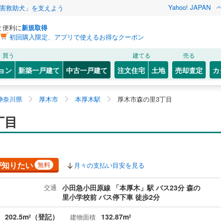
Yahoo! JAPAN
害救助犬」を支えよう
と便利に
新規取得
初回購入限定、アプリで使えるお得なクーポン
買う
建てる
売る
ョン
新築一戸建て
中古一戸建て
注文住宅
土地
売却査定
カ
神奈川県
厚木市
本厚木駅
厚木市森の里3丁目
丁目
が知りたい
無料
月々の支払い目安を見る
交通
小田急小田原線 「本厚木」駅 バス23分 森の
里小学校前 バス停下車 徒歩2分
202.5m
（登記）
132.87m
建物面積
2
2