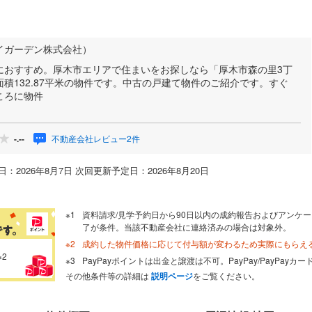
イガーデン株式会社）
におすすめ。厚木市エリアで住まいをお探しなら「厚木市森の里3丁
積132.87平米の物件です。中古の戸建て物件のご紹介です。すぐ
ころに物件
不動産会社レビュー2件
-.--
：2026年8月7日 次回更新予定日：2026年8月20日
資料請求/見学予約日から90日以内の成約報告およびアンケー
了が条件。当該不動産会社に連絡済みの場合は対象外。
成約した物件価格に応じて付与額が変わるため実際にもらえ
※2
PayPayポイントは出金と譲渡は不可。PayPay/PayPay
その他条件等の詳細は
説明ページ
をご覧ください。