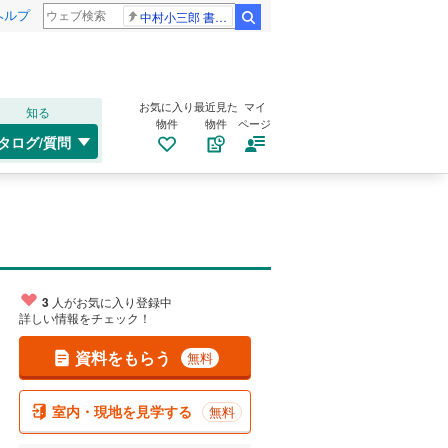
ヘルプ
中村小三郎 書類送検
検索
お気に入り
最近見た
マイ
知る
物件
物件
ページ
タログ/質問
3
人がお気に入り登録中
詳しい情報をチェック！
資料をもらう
無料
室内・現地を見学する
無料