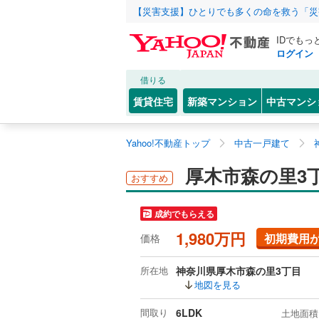
【災害支援】ひとりでも多くの命を救う「災
IDでもっ
ログイン
借りる
賃貸住宅
新築マンション
中古マンシ
Yahoo!不動産トップ
中古一戸建て
厚木市森の里3
おすすめ
成約でもらえる
1,980万円
初期費用
価格
所在地
神奈川県厚木市森の里3丁目
地図を見る
間取り
6LDK
土地面積