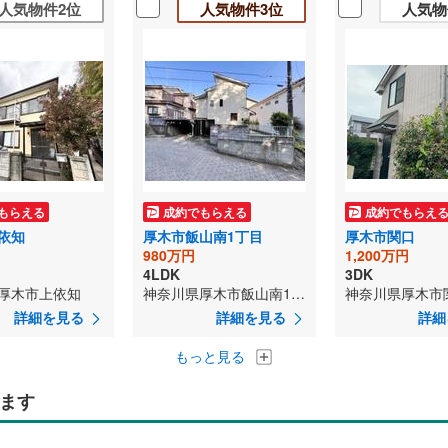
人気物件2位
人気物件3位
人気物
もらえる
成約でもらえる
成約でもらえ
依知
厚木市飯山南1丁目
厚木市関口
980万円
1,200万円
4LDK
3DK
厚木市上依知
神奈川県厚木市飯山南1丁目
神奈川県厚木市
詳細を見る
詳細を見る
詳細
もっと見る
ます