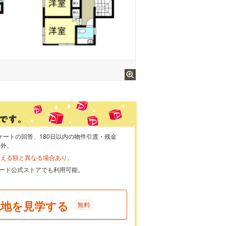
ケートの回答、180日以内の物件引渡・残金
象外。
らえる額と異なる場合あり。
ayカード公式ストアでも利用可能。
現地を見学する
無料