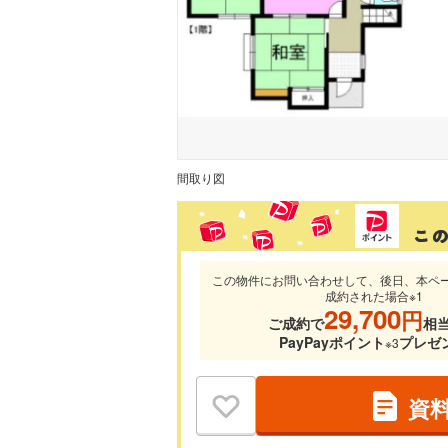
間取り図
この物件にお問い合わせして、後日、本ペ
成約された場合※1
29,700
円
ご成約で
相
PayPayポイント
プレゼ
※3
資