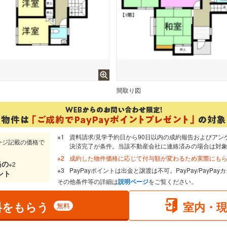
間取り図
資料請求/見学予約日から90日以内の成約報告およびアン
ージ記載の価格で
決済完了が条件。当該不動産会社に連絡済みの場合は対
成約した物件価格に応じて付与額が変わるため実際にも
当
の
※2
PayPayポイントは出金と譲渡は不可。PayPay/PayP
ント
その他条件等の詳細は
説明ページ
をご覧ください。
料をもらう
室内・
無料