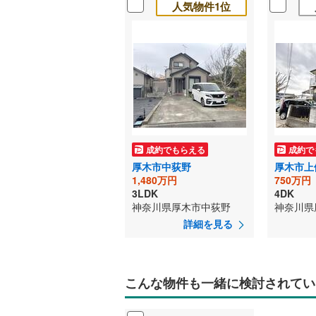
人気物件1位
成約でもらえる
成約で
厚木市中荻野
厚木市上
1,480万円
750万円
3LDK
4DK
神奈川県厚木市中荻野
神奈川県
詳細を見る
こんな物件も一緒に検討されてい