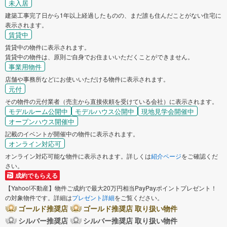
未入居
建築工事完了日から1年以上経過したものの、まだ誰も住んだことがない住宅に
表示されます。
賃貸中
賃貸中の物件に表示されます。
賃貸中の物件は、原則ご自身でお住まいいただくことができません。
事業用物件
店舗や事務所などにお使いいただける物件に表示されます。
元付
その物件の元付業者（売主から直接依頼を受けている会社）に表示されます。
モデルルーム公開中
モデルハウス公開中
現地見学会開催中
オープンハウス開催中
記載のイベントが開催中の物件に表示されます。
オンライン対応可
オンライン対応可能な物件に表示されます。詳しくは
紹介ページ
をご確認くだ
さい。
成約でもらえる
【Yahoo!不動産】物件ご成約で最大20万円相当PayPayポイントプレゼント！
の対象物件です。詳細は
プレゼント詳細
をご覧ください。
ゴールド推奨店
ゴールド推奨店 取り扱い物件
シルバー推奨店
シルバー推奨店 取り扱い物件