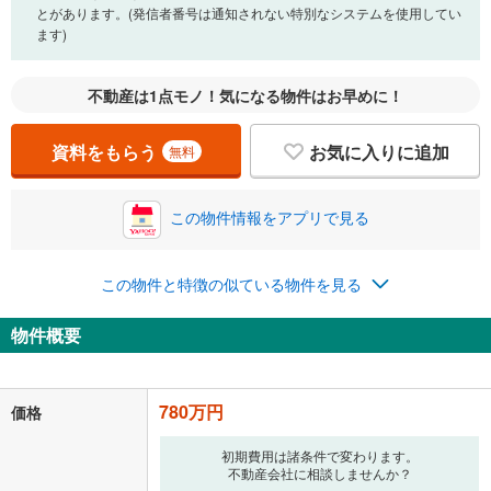
とがあります。(発信者番号は通知されない特別なシステムを使用してい
ます)
0万円
780万円
自己資金から住宅購入にかけられる金額を入力してくださ
不動産は1点モノ！気になる物件はお早めに！
い。一般的には物件価格の2割までが目安です。
万円
ボーナス
閉じる
/回
資料をもらう
お気に入りに追加
無料
この物件情報をアプリで見る
0円
780万円
年2回払いを想定しています。毎月の返済額に加えて、ボー
ナス時の増額分（1回分）を入力してください。
この物件と特徴の似ている物件を見る
ボーナス払いの限度額は金融機関によって異なります。
20,247
円
/月
物件概要
月々の返済額
閉じる
「金利」については、ご利用を予定されている金融機関等にご確認の
780万円
価格
上、ご自身での入力をお願いいたします。初期設定で自動入力されてい
る値は、実際の金融機関等における貸出金利とは何ら関係がなく、実際
の金融機関等における貸出金利を何ら保証するものではありません。返
初期費用は諸条件で変わります。
不動産会社に相談しませんか？
済方法「元利均等返済」にて算出しております。入力された金利を35年