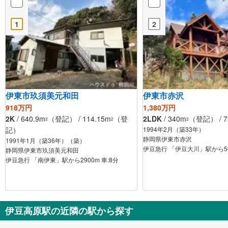
1
2
伊東市玖須美元和田
伊東市赤沢
918万円
1,380万円
2K
/ 640.9m
（登記） / 114.15m
（登
2LDK
/ 340m
（登記） / 7
2
2
2
記）
1994年2月（築33年）
静岡県伊東市赤沢
1991年1月（築36年）（築）
伊豆急行 「伊豆大川」駅から56
静岡県伊東市玖須美元和田
伊豆急行 「南伊東」駅から2900m 車:8分
伊豆高原駅の近隣の駅から探す