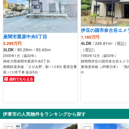
伊豆の国市奈古谷エメ
座間市栗原中央5丁目
1,180万円
2,299万円
4LDK
/ 245.81m
（登記） /
2
3LDK
/ 85.29m
/ 83.43m
（登記）
2
2
2005年1月（築22年）
1993年12月（築33年）
神奈川県座間市栗原中央5丁目
静岡県伊豆の国市奈古谷エメ
相模鉄道本線 「さがみ野」駅 バス8分 栗原交番
東海道本線（JR東日本） 「熱海
前 バス停下車 徒歩5分
m
成約でもらえる
伊東市の人気物件をランキングから探す