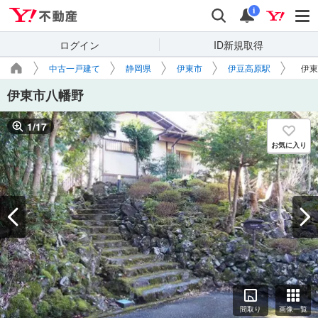
Yahoo!不動産
検索
通知
i
ログイン
ID新規取得
中古一戸建て
静岡県
伊東市
伊豆高原駅
伊東
伊東市八幡野
1
/
17
お気に入り
間取り
画像一覧