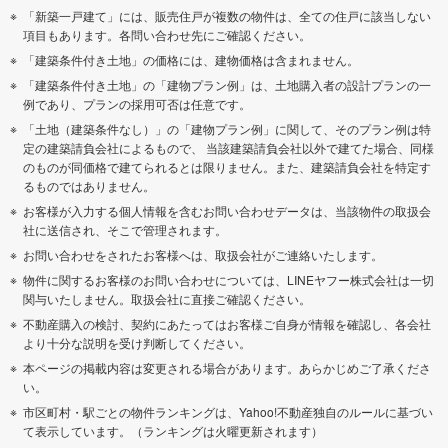
「新築一戸建て」には、販売住戸が複数の物件は、全ての住戸に該当しない
項目もあります。各問い合わせ先にご確認ください。
「建築条件付き土地」の価格には、建物価格は含まれません。
「建築条件付き土地」の「建物プラン例」は、土地購入者の設計プランの一
例であり、プランの採用可否は任意です。
「土地（建築条件なし）」の「建物プラン例」に関して、そのプラン例は特
定の建築請負会社によるもので、 当該建築請負会社以外で建てた場合、同様
のものが同価格で建てられるとは限りません。また、建築請負会社を特定す
るものではありません。
お客様が入力する個人情報を含むお問い合わせデータは、当該物件の取扱会
社に送信され、そこで管理されます。
お問い合わせをされたお客様へは、取扱会社がご連絡いたします。
物件に関するお客様のお問い合わせについては、LINEヤフー株式会社は一切
関与いたしません。取扱会社に直接ご確認ください。
不動産購入の検討、契約にあたってはお客様ご自身が情報を確認し、各会社
より十分な説明を受け判断してください。
本ページの掲載内容は変更される場合があります。あらかじめご了承くださ
い。
市区町村・駅ごとの物件ランキングは、Yahoo!不動産独自のルールに基づい
て表示しています。（ランキングは火曜更新されます）