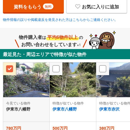
資料をもらう
お気に入りに追加
無料
物件情報の誤りや掲載違反を発見された方はこちらからご連絡ください。
物件購入者
平均6物件以上
は
の
お問い合わせをしています
※1
最近見た・周辺エリアで特徴が似た物件
今見ている物件
特徴が似ている物件
特徴が似ている物
伊東市八幡野
伊東市八幡野
伊東市赤沢
780万円
500万円
380万円