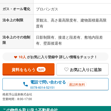
ガス・オール電化
プロパンガス
法令上の制限
景観法、高さ最高限度有、建物面積最高限
度有
法令上のその他制
日影制限有、接道と段差有、敷地内段差
限
有、壁面後退有
10人
がお気に入り登録中 詳しい情報をチェック！
資料をもらう
お気に入りに追加
無料
電話で問い合わせる
通話料無料
0078-6014-52151
殖産浮山温泉株式会社
営業時間：8:00-17:00
この物件を取り扱う不動産会社