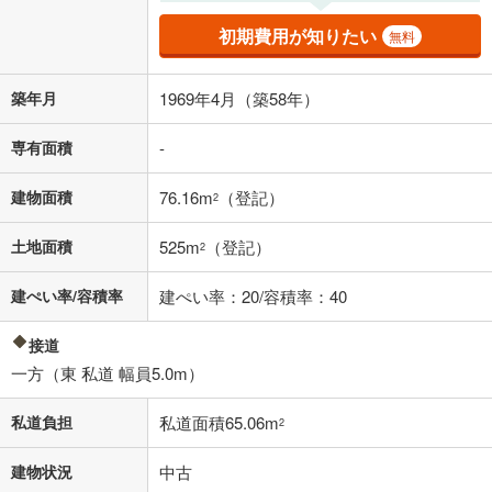
適用した場合の計算結果を表示しています。
その他月額費用や、初期費用がかかります。ご注意ください。実際にお
初期費用が知りたい
無料
借り入れの際は各金融機関等に、必ずご自身でご確認をお願いいたしま
す。
条件によってお借り入れができないことがあります。
築年月
1969年4月（築58年）
不動産会社に購入相談をする
無料
専有面積
-
建物面積
76.16m
（登記）
2
閉じる
土地面積
525m
（登記）
2
建ぺい率/容積率
建ぺい率：20/容積率：40
接道
一方（東 私道 幅員5.0m）
私道負担
私道面積65.06m
2
建物状況
中古