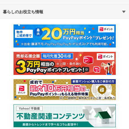
暮らしのお役立ち情報
不動産・住宅
賃貸住宅
通勤・通学時間から探す
地図から探す
マンションカタログ
教えて！住まいの先生
新築マンション
中古マンション
新築一戸建て
中古一戸建て
注文住宅
土地
売却査定