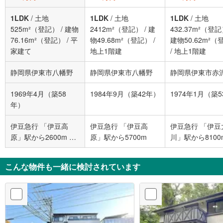
1LDK
/
土地
1LDK
/
土地
1LDK
/
土地
525m²（登記）
/
建物
2412m²（登記）
/
建
432.37m²（登
76.16m²（登記）
/
平
物49.68m²（登記）
/
建物50.62m²（
家建て
地上1階建
/
地上1階建
静岡県伊東市八幡野
静岡県伊東市八幡野
静岡県伊東市赤
1969年4月（築58
1984年9月（築42年）
1974年1月（築
年）
伊豆急行 「伊豆高
伊豆急行 「伊豆高
伊豆急行 「伊豆
原」駅から2600m や
原」駅から5700m
川」駅から8100
まも口
こんな物件も一緒に検討されています