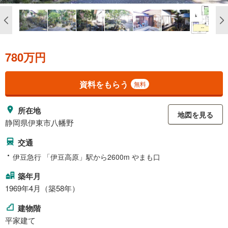
780万円
資料をもらう
無料
所在地
地図を見る
静岡県伊東市八幡野
交通
伊豆急行 「伊豆高原」駅から2600m やまも口
築年月
1969年4月（築58年）
建物階
平家建て