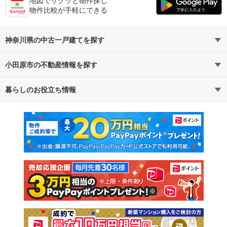
地図でサクッと物件探し
物件比較が手軽にできる
神奈川県の中古一戸建てを探す
小田原市の不動産情報を探す
路線・駅から探す
地域から探す
暮らしのお役立ち情報
不動産・住宅
賃貸住宅
通勤・通学時間から探す
地図から探す
マンションカタログ
教えて！住まいの先生
新築マンション
中古マンション
新築一戸建て
中古一戸建て
注文住宅
土地
売却査定