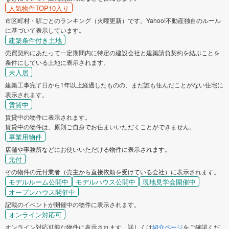
人気物件TOP10入り
市区町村・駅ごとのランキング（火曜更新）です。Yahoo!不動産独自のルール
に基づいて表示しています。
建築条件付き土地
売買契約にあたって一定期間内に特定の建設会社と建築請負契約を結ぶことを
条件にしている土地に表示されます。
未入居
建築工事完了日から1年以上経過したものの、まだ誰も住んだことがない住宅に
表示されます。
賃貸中
賃貸中の物件に表示されます。
賃貸中の物件は、原則ご自身でお住まいいただくことができません。
事業用物件
店舗や事務所などにお使いいただける物件に表示されます。
元付
その物件の元付業者（売主から直接依頼を受けている会社）に表示されます。
モデルルーム公開中
モデルハウス公開中
現地見学会開催中
オープンハウス開催中
記載のイベントが開催中の物件に表示されます。
オンライン対応可
オンライン対応可能な物件に表示されます。詳しくは
紹介ページ
をご確認くだ