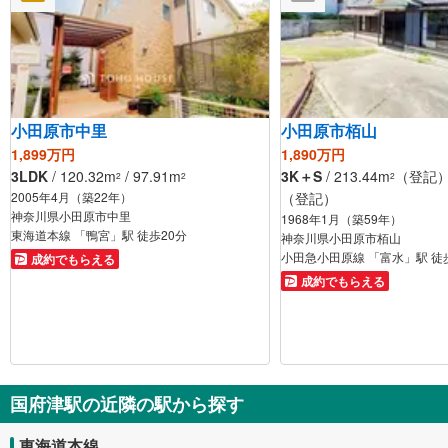
小田原市中里
小田原市栢山
1,899万円
1,890万円
3LDK
/ 120.32m
/ 97.91m
3K＋S
/ 213.44m
（登記） 
2
2
2
2005年4月（築22年）
（登記）
神奈川県小田原市中里
1968年1月（築59年）
東海道本線 「鴨宮」駅 徒歩20分
神奈川県小田原市栢山
小田急小田原線 「富水」駅 徒
成約でもらえる
成約でもらえる
国府津駅の近隣の駅から探す
東海道本線