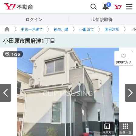
Yahoo!不動産
検索
通知
i
ログイン
ID新規取得
中古一戸建て
神奈川県
小田原市
国府津駅
小
小田原市国府津1丁目
1
/
36
お気に入り
間取り
画像一覧