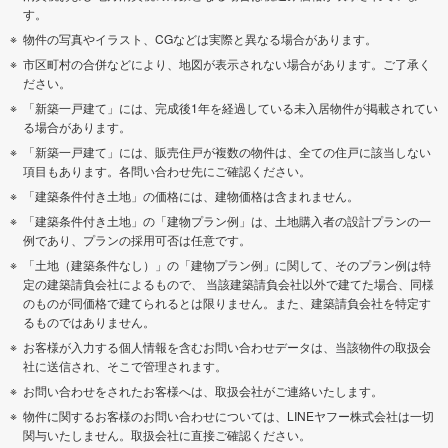
す。
物件の写真やイラスト、CGなどは実際と異なる場合があります。
市区町村の合併などにより、地図が表示されない場合があります。ご了承く
ださい。
「新築一戸建て」には、完成後1年を経過している未入居物件が掲載されてい
る場合があります。
「新築一戸建て」には、販売住戸が複数の物件は、全ての住戸に該当しない
項目もあります。各問い合わせ先にご確認ください。
「建築条件付き土地」の価格には、建物価格は含まれません。
「建築条件付き土地」の「建物プラン例」は、土地購入者の設計プランの一
例であり、プランの採用可否は任意です。
「土地（建築条件なし）」の「建物プラン例」に関して、そのプラン例は特
定の建築請負会社によるもので、 当該建築請負会社以外で建てた場合、同様
のものが同価格で建てられるとは限りません。また、建築請負会社を特定す
るものではありません。
お客様が入力する個人情報を含むお問い合わせデータは、当該物件の取扱会
社に送信され、そこで管理されます。
お問い合わせをされたお客様へは、取扱会社がご連絡いたします。
物件に関するお客様のお問い合わせについては、LINEヤフー株式会社は一切
関与いたしません。取扱会社に直接ご確認ください。