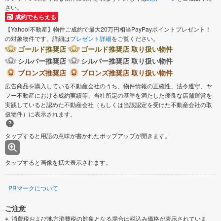
さい。
成約でもらえる
【Yahoo!不動産】物件ご成約で最大20万円相当PayPayポイントプレゼント！
の対象物件です。詳細は
プレゼント詳細
をご覧ください。
ゴールド推奨店
ゴールド推奨店 取り扱い物件
シルバー推奨店
シルバー推奨店 取り扱い物件
ブロンズ推奨店
ブロンズ推奨店 取り扱い物件
広告商品を購入している不動産会社のうち、物件情報の正確性、法令遵守、ヤ
フー不動産における成約実績等、当社所定の基準を満たした優良な店舗運営を
実践していると認めた不動産会社（もしくは当該認定を受けた不動産会社の取
扱物件）に表示されます。
タップすると用語の意味が書かれたポップアップが開きます。
タップすると画像を拡大表示されます。
PRマークについて
ご注意
消費税および地方消費税の対象となる場合は税込み価格が表示されていま