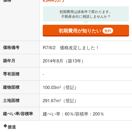
上、ご自身での入力をお願いいたします。初期設定で自動入力されてい
る値は、実際の金融機関等における貸出金利とは何ら関係がなく、実際
の金融機関等における貸出金利を何ら保証するものではありません。返
初期費用は諸条件で変わります。
不動産会社に相談しませんか？
済方法「元利均等返済」にて算出しております。入力された金利を35年
適用した場合の計算結果を表示しています。
その他月額費用や、初期費用がかかります。ご注意ください。実際にお
初期費用が知りたい
無料
借り入れの際は各金融機関等に、必ずご自身でご確認をお願いいたしま
す。
条件によってお借り入れができないことがあります。
価格備考
R7/6/2 価格改定しました！
不動産会社に購入相談をする
無料
築年月
2014年8月（築13年）
専有面積
-
閉じる
建物面積
100.03m
（登記）
2
土地面積
291.67m
（登記）
2
建ぺい率/容積率
建ぺい率：60％/容積率：200％
接道