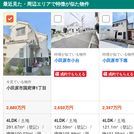
最近見た・周辺エリアで特徴が似た物件
特徴が似ている物件
特徴が似ている物
小田原市小台
小田原市下堀
成約でもらえる
成約でもらえる
今見ている物件
小田原市国府津1丁目
2,880万円
2,650万円
2,397万円
4LDK
/
土地
4LDK
/
土地
4LDK
/
土地
291.67m²（登記）
/
122.59m²（登記）
/
121.1m²（登記
建物100.03m²（登
建物105.99m²（登
物101.55m²（