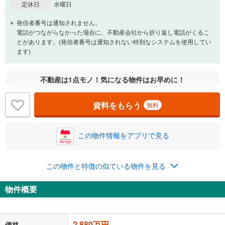
一般的には最長35年まで借り入れ可能です。多くの金融機関
定休日
水曜日
が完済時の年齢は80歳までを条件としています。
万円
頭金
発信者番号は通知されません。
閉じる
電話がつながらなかった場合に、不動産会社から折り返し電話がくるこ
とがあります。(発信者番号は通知されない特別なシステムを使用してい
ます)
0万円
2,880万円
自己資金から住宅購入にかけられる金額を入力してくださ
不動産は1点モノ！気になる物件はお早めに！
い。一般的には物件価格の2割までが目安です。
万円
ボーナス
閉じる
/回
資料をもらう
無料
この物件情報をアプリで見る
0円
2,880万円
年2回払いを想定しています。毎月の返済額に加えて、ボー
ナス時の増額分（1回分）を入力してください。
この物件と特徴の似ている物件を見る
ボーナス払いの限度額は金融機関によって異なります。
74,760
円
/月
物件概要
月々の返済額
閉じる
「金利」については、ご利用を予定されている金融機関等にご確認の
2,880万円
価格