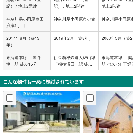
記）
/
地上2階建
記）
/
地上2階建
地上2階建
神奈川県小田原市国
神奈川県小田原市小台
神奈川県小田原
府津1丁目
2014年8月（築13
2019年2月（築8年）
2003年5月（築
年）
東海道本線 「国府
伊豆箱根鉄道大雄山線
東海道本線 「鴨
津」駅 徒歩15分
「相模沼田」駅 徒歩8
駅 バス7分 下堀
分
バス停下車 徒歩
こんな物件も一緒に検討されています