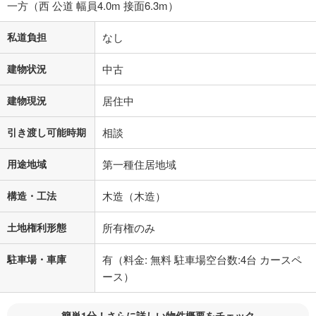
一方（西 公道 幅員4.0m 接面6.3m）
私道負担
なし
建物状況
中古
建物現況
居住中
引き渡し可能時期
相談
用途地域
第一種住居地域
構造・工法
木造（木造）
土地権利形態
所有権のみ
駐車場・車庫
有（料金: 無料 駐車場空台数:4台 カースペ
ース）
簡単1分！さらに詳しい物件概要をチェック