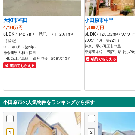
大和市福田
小田原市中里
4,799万円
1,899万円
3LDK
/ 142.7m
（登記） / 112.61m
3LDK
/ 120.32m
/ 97.91
2
2
2
（登記）
2005年4月（築22年）
神奈川県小田原市中里
2021年7月（築6年）
東海道本線 「鴨宮」駅 徒歩
神奈川県大和市福田
小田急江ノ島線 「高座渋谷」駅 徒歩13分
成約でもらえる
成約でもらえる
小田原市の人気物件をランキングから探す
1
2