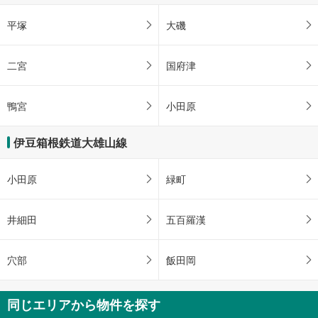
平塚
大磯
二宮
国府津
鴨宮
小田原
伊豆箱根鉄道大雄山線
小田原
緑町
井細田
五百羅漢
穴部
飯田岡
同じエリアから物件を探す