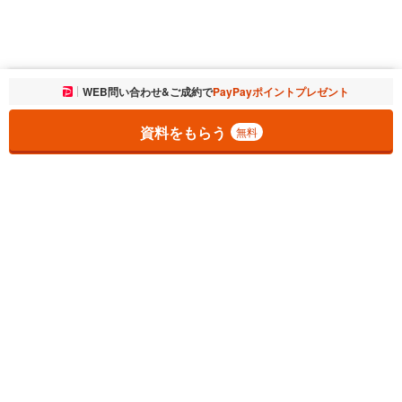
お気に入りに追加しました。
WEB問い合わせ&ご成約で
PayPayポイントプレゼント
一覧を開く
資料をもらう
無料
1
チェックした
件
をまとめて
資料をもらう
無料