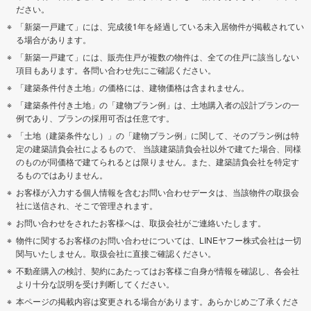
ださい。
「新築一戸建て」には、完成後1年を経過している未入居物件が掲載されてい
る場合があります。
「新築一戸建て」には、販売住戸が複数の物件は、全ての住戸に該当しない
項目もあります。各問い合わせ先にご確認ください。
「建築条件付き土地」の価格には、建物価格は含まれません。
「建築条件付き土地」の「建物プラン例」は、土地購入者の設計プランの一
例であり、プランの採用可否は任意です。
「土地（建築条件なし）」の「建物プラン例」に関して、そのプラン例は特
定の建築請負会社によるもので、 当該建築請負会社以外で建てた場合、同様
のものが同価格で建てられるとは限りません。また、建築請負会社を特定す
るものではありません。
お客様が入力する個人情報を含むお問い合わせデータは、当該物件の取扱会
社に送信され、そこで管理されます。
お問い合わせをされたお客様へは、取扱会社がご連絡いたします。
物件に関するお客様のお問い合わせについては、LINEヤフー株式会社は一切
関与いたしません。取扱会社に直接ご確認ください。
不動産購入の検討、契約にあたってはお客様ご自身が情報を確認し、各会社
より十分な説明を受け判断してください。
本ページの掲載内容は変更される場合があります。あらかじめご了承くださ