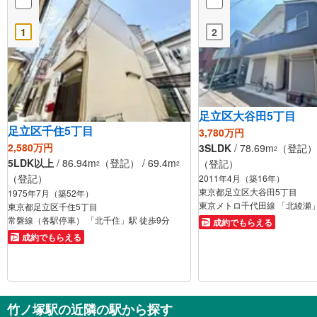
1
2
足立区大谷田5丁目
足立区千住5丁目
3,780万円
2,580万円
3SLDK
/ 78.69m
（登記） /
2
5LDK以上
/ 86.94m
（登記） / 69.4m
（登記）
2
2
（登記）
2011年4月（築16年）
東京都足立区大谷田5丁目
1975年7月（築52年）
東京メトロ千代田線 「北綾瀬」
東京都足立区千住5丁目
常磐線（各駅停車） 「北千住」駅 徒歩9分
成約でもらえる
成約でもらえる
竹ノ塚駅の近隣の駅から探す