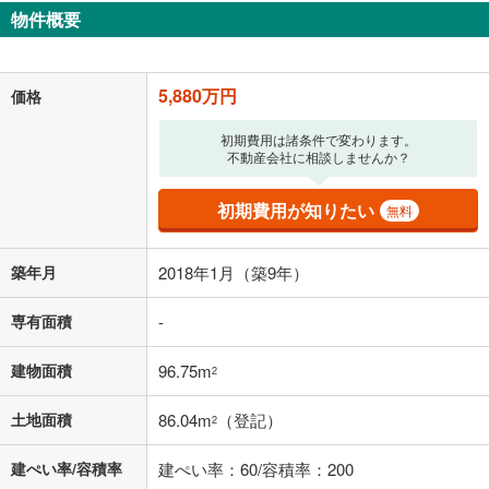
物件概要
152,636
円
/月
月々の返済額
閉じる
「金利」については、ご利用を予定されている金融機関等にご確認の
5,880万円
価格
上、ご自身での入力をお願いいたします。初期設定で自動入力されてい
る値は、実際の金融機関等における貸出金利とは何ら関係がなく、実際
初期費用は諸条件で変わります。
の金融機関等における貸出金利を何ら保証するものではありません。返
不動産会社に相談しませんか？
済方法「元利均等返済」にて算出しております。入力された金利を35年
適用した場合の計算結果を表示しています。
その他月額費用や、初期費用がかかります。ご注意ください。実際にお
初期費用が知りたい
無料
借り入れの際は各金融機関等に、必ずご自身でご確認をお願いいたしま
す。
条件によってお借り入れができないことがあります。
築年月
2018年1月（築9年）
不動産会社に購入相談をする
無料
専有面積
-
建物面積
96.75m
2
閉じる
土地面積
86.04m
（登記）
2
建ぺい率/容積率
建ぺい率：60/容積率：200