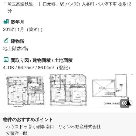
埼玉高速鉄道 「川口元郷」駅 バス9分 入谷町 バス停下車 徒歩13
分
築年月
2018年1月（築9年）
建物階
地上階数2階
間取り図 / 建物面積 / 土地面積
4LDK / 96.75m
/ 86.04m
（登記）
2
2
物件のおすすめポイント
ハウスドゥ 新小岩駅南口 リオン不動産株式会社
安藤洋一郎