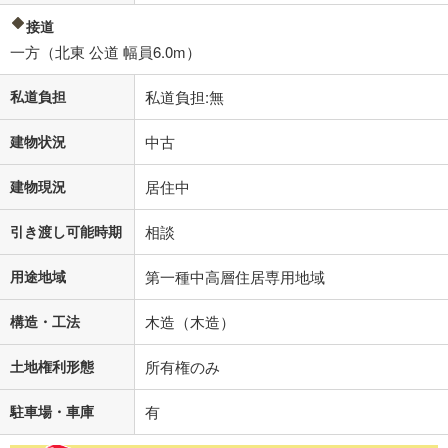
接道
一方（北東 公道 幅員6.0m）
私道負担
私道負担:無
建物状況
中古
建物現況
居住中
引き渡し可能時期
相談
用途地域
第一種中高層住居専用地域
構造・工法
木造（木造）
土地権利形態
所有権のみ
駐車場・車庫
有