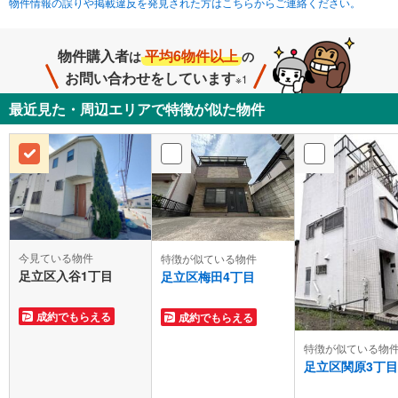
物件情報の誤りや掲載違反を発見された方はこちらからご連絡ください。
物件購入者
平均6物件以上
は
の
お問い合わせをしています
※1
最近見た・周辺エリアで特徴が似た物件
今見ている物件
特徴が似ている物件
足立区入谷1丁目
足立区梅田4丁目
成約でもらえる
成約でもらえる
特徴が似ている物
足立区関原3丁目