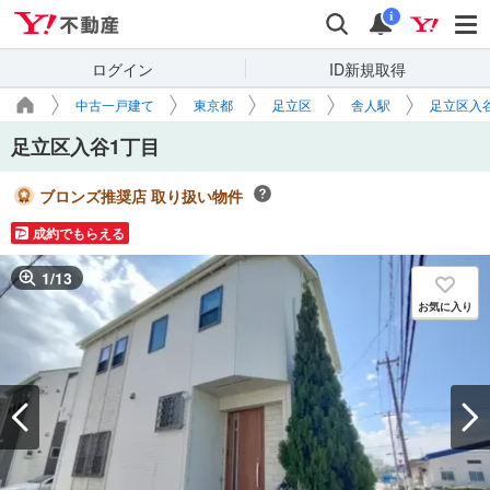
Yahoo!不動産
検索
通知
i
ログイン
ID新規取得
中古一戸建て
東京都
足立区
舎人駅
足立区入
足立区入谷1丁目
ブロンズ推奨店 取り扱い物件
成約でもらえる
1
/
13
お気に入り