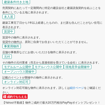
建築条件付き土地
売買契約にあたって一定期間内に特定の建設会社と建築請負契約を結ぶことを
条件にしている土地に表示されます。
未入居
建築工事完了日から1年以上経過したものの、まだ誰も住んだことがない住宅に
表示されます。
賃貸中
賃貸中の物件に表示されます。
賃貸中の物件は、原則ご自身でお住まいいただくことができません。
事業用物件
店舗や事務所などにお使いいただける物件に表示されます。
元付
その物件の元付業者（売主から直接依頼を受けている会社）に表示されます。
モデルルーム公開中
モデルハウス公開中
現地見学会開催中
オープンハウス開催中
記載のイベントが開催中の物件に表示されます。
オンライン対応可
オンライン対応可能な物件に表示されます。詳しくは
紹介ページ
をご確認くだ
さい。
成約でもらえる
【Yahoo!不動産】物件ご成約で最大20万円相当PayPayポイントプレゼント！