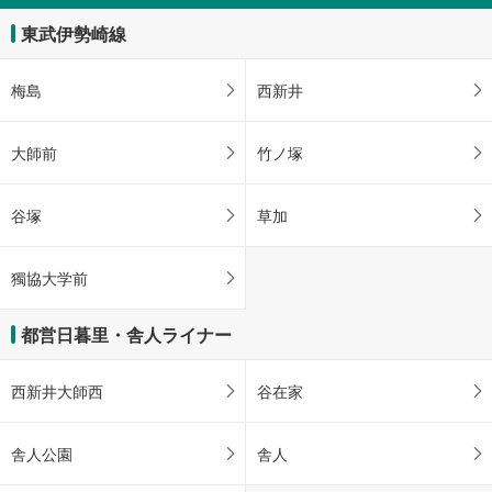
東武伊勢崎線
梅島
西新井
大師前
竹ノ塚
谷塚
草加
獨協大学前
都営日暮里・舎人ライナー
西新井大師西
谷在家
舎人公園
舎人