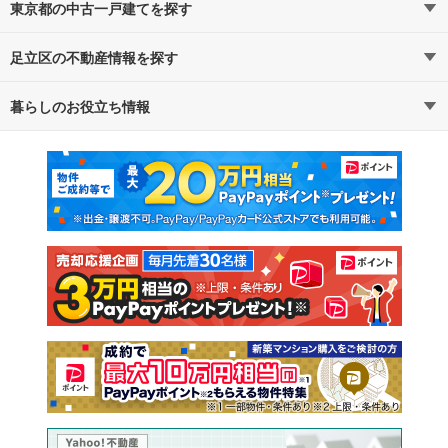
東京都の中古一戸建てを探す
足立区の不動産情報を探す
路線・駅から探す
地域から探す
暮らしのお役立ち情報
不動産・住宅
賃貸住宅
通勤・通学時間から探す
地図から探す
マンションカタログ
教えて！住まいの先生
新築マンション
中古マンション
新築一戸建て
中古一戸建て
注文住宅
土地
売却査定