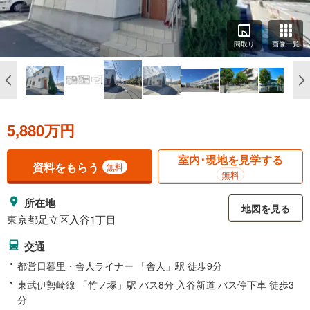
間取り
画像一覧
5,880万円
室内･現地を見学する
資料をもらう
無料
無料
所在地
地図を見る
東京都足立区入谷1丁目
交通
都営日暮里・舎人ライナー 「舎人」駅 徒歩9分
東武伊勢崎線 「竹ノ塚」駅 バス8分 入谷新道 バス停下車 徒歩3
分