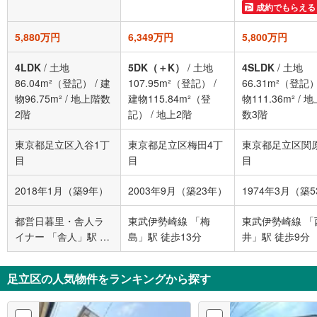
成約でもらえる
5,880万円
6,349万円
5,800万円
4LDK
/
土地
5DK（＋K）
/
土地
4SLDK
/
土地
86.04m²（登記）
/
建
107.95m²（登記）
/
66.31m²（登記
物96.75m²
/
地上階数
建物115.84m²（登
物111.36m²
/
地
2階
記）
/
地上2階
数3階
東京都足立区入谷1丁
東京都足立区梅田4丁
東京都足立区関
目
目
目
2018年1月（築9年）
2003年9月（築23年）
1974年3月（築
都営日暮里・舎人ラ
東武伊勢崎線 「梅
東武伊勢崎線 「
イナー 「舎人」駅 徒
島」駅 徒歩13分
井」駅 徒歩9分
歩9分
足立区の人気物件をランキングから探す