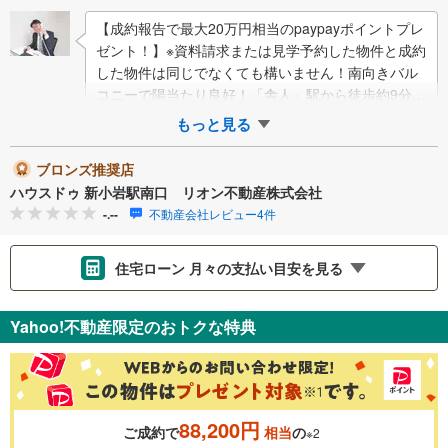
【成約報告で最大20万円相当のpaypayポイントプレ
ゼント！】※資料請求または見学予約した物件と成約
した物件は同じでなくても構いません！南向きバル
コニーで陽当たり良好！「舎人」駅から徒歩約9分の
築浅戸建！○床暖房○トイレ2ヶ所○…
もっと見る
ブロンズ推奨店
ハウスドゥ 新小岩駅南口 リオン不動産株式会社
-.--
不動産会社レビュー4件
住宅ローン 月々の支払い目安を見る
支払いの目安をシミュレーションすることができます。
Yahoo!不動産限定のおトクな特典
％
金利
88,200円
ご成約で
相当
の
※2
0.01%
14.99%