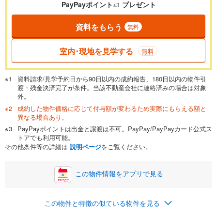
PayPayポイント
プレゼント
※3
資料をもらう
無料
返済期間
一般的には最長35年まで借り入れ可能です。多くの金融機関
室内･現地を見学する
無料
が完済時の年齢は80歳までを条件としています。
万円
頭金
閉じる
資料請求/見学予約日から90日以内の成約報告、180日以内の物件引
渡・残金決済完了が条件。当該不動産会社に連絡済みの場合は対象
外。
成約した物件価格に応じて付与額が変わるため実際にもらえる額と
0万円
5,880万円
異なる場合あり。
自己資金から住宅購入にかけられる金額を入力してくださ
PayPayポイントは出金と譲渡は不可。PayPay/PayPayカード公式ス
い。一般的には物件価格の2割までが目安です。
万円
トアでも利用可能。
ボーナス
閉じる
/回
その他条件等の詳細は
説明ページ
をご覧ください。
この物件情報をアプリで見る
0円
5,880万円
年2回払いを想定しています。毎月の返済額に加えて、ボー
この物件と特徴の似ている物件を見る
ナス時の増額分（1回分）を入力してください。
ボーナス払いの限度額は金融機関によって異なります。