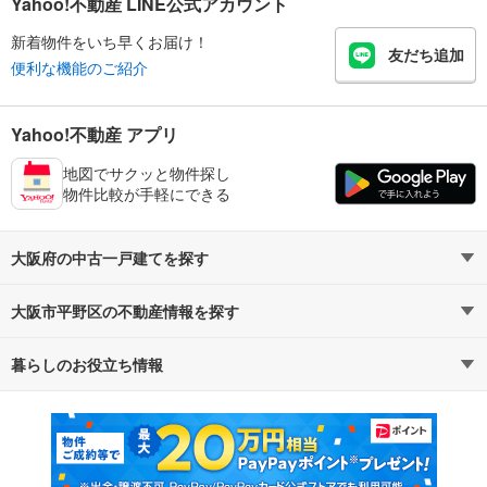
Yahoo!不動産 LINE公式アカウント
新着物件をいち早くお届け！
友だち追加
便利な機能のご紹介
Yahoo!不動産 アプリ
地図でサクッと物件探し
物件比較が手軽にできる
大阪府の中古一戸建てを探す
大阪市平野区の不動産情報を探す
路線・駅から探す
地域から探す
暮らしのお役立ち情報
不動産・住宅
賃貸住宅
通勤・通学時間から探す
地図から探す
マンションカタログ
教えて！住まいの先生
新築マンション
中古マンション
新築一戸建て
中古一戸建て