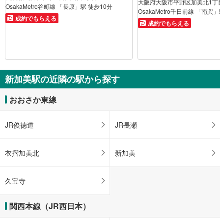
大阪府大阪市平野区加美北1丁
OsakaMetro谷町線 「長原」駅 徒歩10分
OsakaMetro千日前線 「南巽
成約でもらえる
成約でもらえる
新加美駅の近隣の駅から探す
おおさか東線
JR俊徳道
JR長瀬
衣摺加美北
新加美
久宝寺
関西本線（JR西日本）