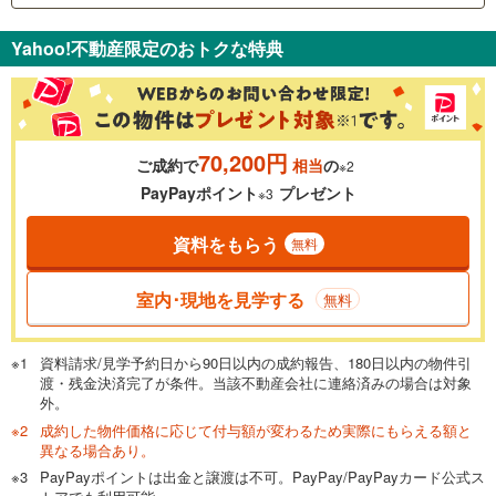
支払いの目安をシミュレーションすることができます。
Yahoo!不動産限定のおトクな特典
％
金利
70,200円
ご成約で
相当
の
※2
0.01%
14.99%
PayPayポイント
プレゼント
※3
資料をもらう
無料
返済期間
一般的には最長35年まで借り入れ可能です。多くの金融機関
室内･現地を見学する
無料
が完済時の年齢は80歳までを条件としています。
万円
頭金
閉じる
資料請求/見学予約日から90日以内の成約報告、180日以内の物件引
渡・残金決済完了が条件。当該不動産会社に連絡済みの場合は対象
外。
成約した物件価格に応じて付与額が変わるため実際にもらえる額と
0万円
4,680万円
異なる場合あり。
自己資金から住宅購入にかけられる金額を入力してくださ
PayPayポイントは出金と譲渡は不可。PayPay/PayPayカード公式ス
い。一般的には物件価格の2割までが目安です。
万円