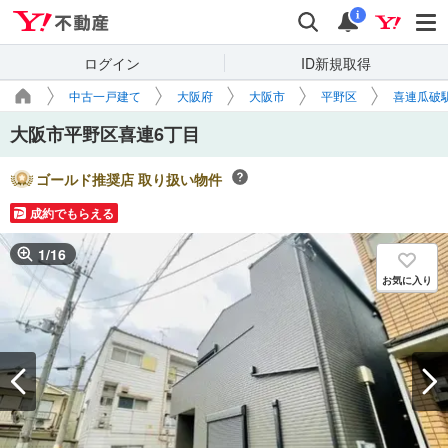
Yahoo!不動産
検索
通知
i
ログイン
ID新規取得
中古一戸建て
大阪府
大阪市
平野区
喜連瓜破
大阪市平野区喜連6丁目
ゴールド推奨店 取り扱い物件
成約でもらえる
1
/
16
お気に入り