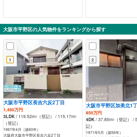
大阪市平野区の人気物件をランキングから探す
1
2
大阪市平野区長吉六反2丁目
大阪市平野区加美北1
1,450万円
850万円
3LDK
/ 119.52m
（登記） / 115.17m
2
2
4DK
/ 37.85m
（登記） / 5
2
（登記）
記）
1967年4月（築60年）
1971年5月（築56年）
大阪府大阪市平野区長吉六反2丁目