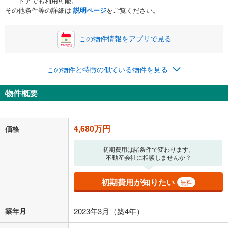
トアでも利用可能。
ボーナス
閉じる
/回
その他条件等の詳細は
説明ページ
をご覧ください。
この物件情報をアプリで見る
0円
4,680万円
年2回払いを想定しています。毎月の返済額に加えて、ボー
この物件と特徴の似ている物件を見る
ナス時の増額分（1回分）を入力してください。
ボーナス払いの限度額は金融機関によって異なります。
物件概要
121,485
円
/月
月々の返済額
閉じる
「金利」については、ご利用を予定されている金融機関等にご確認の
4,680万円
価格
上、ご自身での入力をお願いいたします。初期設定で自動入力されてい
る値は、実際の金融機関等における貸出金利とは何ら関係がなく、実際
初期費用は諸条件で変わります。
の金融機関等における貸出金利を何ら保証するものではありません。返
不動産会社に相談しませんか？
済方法「元利均等返済」にて算出しております。入力された金利を35年
適用した場合の計算結果を表示しています。
その他月額費用や、初期費用がかかります。ご注意ください。実際にお
初期費用が知りたい
無料
借り入れの際は各金融機関等に、必ずご自身でご確認をお願いいたしま
す。
条件によってお借り入れができないことがあります。
築年月
2023年3月（築4年）