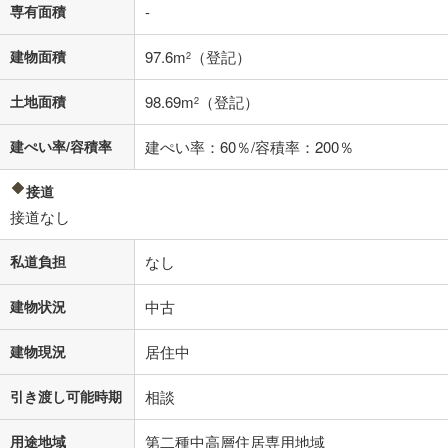
不動産会社に購入相談をする
無料
専有面積
-
建物面積
97.6m
（登記）
2
閉じる
土地面積
98.69m
（登記）
2
建ぺい率/容積率
建ぺい率：60％/容積率：200％
接道
接道なし
私道負担
なし
建物状況
中古
建物現況
居住中
引き渡し可能時期
相談
用途地域
第二種中高層住居専用地域