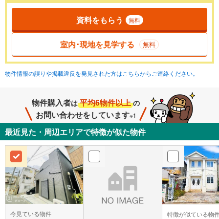
資料をもらう
無料
室内･現地を見学する
無料
物件情報の誤りや掲載違反を発見された方はこちらからご連絡ください。
物件購入者
平均6物件以上
は
の
お問い合わせをしています
※1
最近見た・周辺エリアで特徴が似た物件
今見ている物件
特徴が似ている物