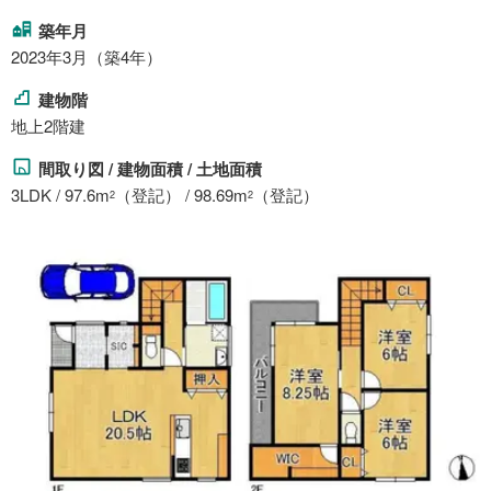
築年月
2023年3月（築4年）
建物階
地上2階建
間取り図 / 建物面積 / 土地面積
3LDK / 97.6m
（登記） / 98.69m
（登記）
2
2