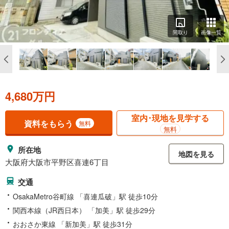
間取り
画像一覧
4,680万円
室内･現地を見学する
資料をもらう
無料
無料
所在地
地図を見る
大阪府大阪市平野区喜連6丁目
交通
OsakaMetro谷町線 「喜連瓜破」駅 徒歩10分
関西本線（JR西日本） 「加美」駅 徒歩29分
おおさか東線 「新加美」駅 徒歩31分