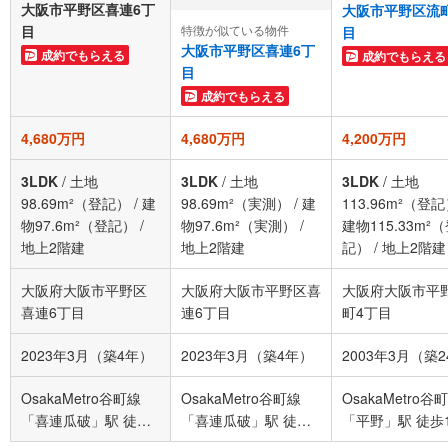
大阪市平野区喜連6丁
大阪市平野区流
特徴が似ている物件
目
目
大阪市平野区喜連6丁
成約でもらえる
成約でもらえる
目
成約でもらえる
4,680万円
4,680万円
4,200万円
3LDK
/
土地
3LDK
/
土地
3LDK
/
土地
98.69m²（登記）
/
建
98.69m²（実測）
/
建
113.96m²（登
物97.6m²（登記）
/
物97.6m²（実測）
/
建物115.33m²
地上2階建
地上2階建
記）
/
地上2階建
大阪府大阪市平野区
大阪府大阪市平野区喜
大阪府大阪市平
喜連6丁目
連6丁目
町4丁目
2023年3月（築4年）
2023年3月（築4年）
2003年3月（築
OsakaMetro谷町線
OsakaMetro谷町線
OsakaMetro谷
「喜連瓜破」駅 徒歩
「喜連瓜破」駅 徒歩
「平野」駅 徒歩
10分
10分