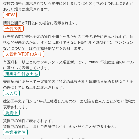
複数の価格が表示されている物件に関しましてはそのうちの１つ以上に更新が
あった場合に表示されます。
NEW
情報公開日が7日以内の場合に表示されます。
予告広告
販売開始前に売出予定の物件を知らせるための広告の場合に表示されます。価
格などが未定のため、すぐには取引できない分譲宅地や新築住宅、マンション
などについて、販売開始時期などを告知します。
人気物件TOP10入り
市区町村・駅ごとのランキング（火曜更新）です。Yahoo!不動産独自のルール
に基づいて表示しています。
建築条件付き土地
売買契約にあたって一定期間内に特定の建設会社と建築請負契約を結ぶことを
条件にしている土地に表示されます。
未入居
建築工事完了日から1年以上経過したものの、まだ誰も住んだことがない住宅に
表示されます。
賃貸中
賃貸中の物件に表示されます。
賃貸中の物件は、原則ご自身でお住まいいただくことができません。
事業用物件