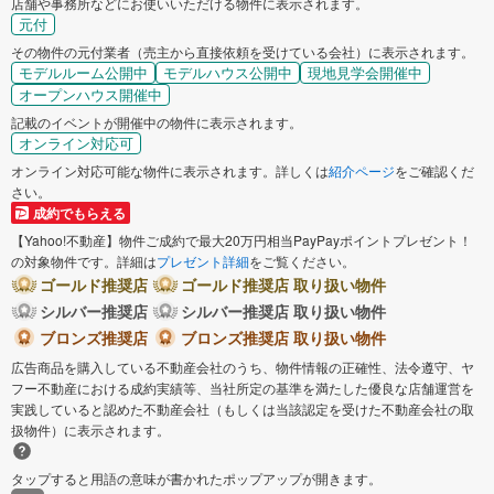
店舗や事務所などにお使いいただける物件に表示されます。
元付
その物件の元付業者（売主から直接依頼を受けている会社）に表示されます。
モデルルーム公開中
モデルハウス公開中
現地見学会開催中
オープンハウス開催中
記載のイベントが開催中の物件に表示されます。
オンライン対応可
オンライン対応可能な物件に表示されます。詳しくは
紹介ページ
をご確認くだ
さい。
成約でもらえる
【Yahoo!不動産】物件ご成約で最大20万円相当PayPayポイントプレゼント！
の対象物件です。詳細は
プレゼント詳細
をご覧ください。
ゴールド推奨店
ゴールド推奨店 取り扱い物件
シルバー推奨店
シルバー推奨店 取り扱い物件
ブロンズ推奨店
ブロンズ推奨店 取り扱い物件
広告商品を購入している不動産会社のうち、物件情報の正確性、法令遵守、ヤ
フー不動産における成約実績等、当社所定の基準を満たした優良な店舗運営を
実践していると認めた不動産会社（もしくは当該認定を受けた不動産会社の取
扱物件）に表示されます。
タップすると用語の意味が書かれたポップアップが開きます。