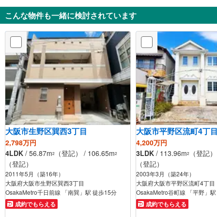
こんな物件も一緒に検討されています
大阪市生野区巽西3丁目
大阪市平野区流町4丁
2,798万円
4,200万円
4LDK
/ 56.87m
（登記） / 106.65m
3LDK
/ 113.96m
（登記） /
2
2
2
（登記）
（登記）
2011年5月（築16年）
2003年3月（築24年）
大阪府大阪市生野区巽西3丁目
大阪府大阪市平野区流町4丁目
OsakaMetro千日前線 「南巽」駅 徒歩15分
OsakaMetro谷町線 「平野」駅
成約でもらえる
成約でもらえる