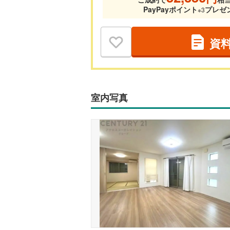
PayPayポイント
プレゼ
※3
資
室内写真