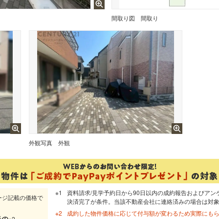
間取り図
間取り
外観写真
外観
資料請求/見学予約日から90日以内の成約報告およびアン
ージ記載の価格で
決済完了が条件。当該不動産会社に連絡済みの場合は対
成約した物件価格に応じて付与額が変わるため実際にも
当
の
※2