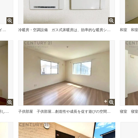
【モニター付きインターフォン】
冷暖房・空調設備
ガス式床暖房は、効率的な暖房システムであり、床からの温かさが快適な環境を提供します。床全体が均一に暖まり足元からの暖かさが感じられます。また空気の循環が少ないため、ホコリやアレルゲンの拡散を抑えます。
和室
和
明るい色合いのフローリングとクロスを使用した洋室は家具やインテリアとも調和しやすく空間が広く感じられ開放感を生み出します。自然光を効果的に反射し、室内を明るく保つため、日中の照明使用を抑えられます。
子供部屋
子供部屋…創造性や成長を促す遊びの空間を提供。学習や趣味に集中できる環境を整えます。個別のプライベートスペースは自己表現と自立心を育み、心地よい睡眠環境を整えリラックスできる場所を提供。
寝室