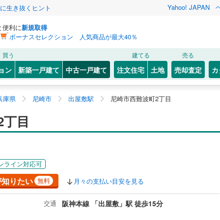
Yahoo! JAPAN
クに生き抜くヒント
と便利に
新規取得
ボーナスセレクション 人気商品が最大40％
買う
建てる
売る
ョン
新築一戸建て
中古一戸建て
注文住宅
土地
売却査定
カ
兵庫県
尼崎市
出屋敷駅
尼崎市西難波町2丁目
2丁目
ンライン対応可
が知りたい
無料
月々の支払い目安を見る
交通
阪神本線 「出屋敷」駅 徒歩15分