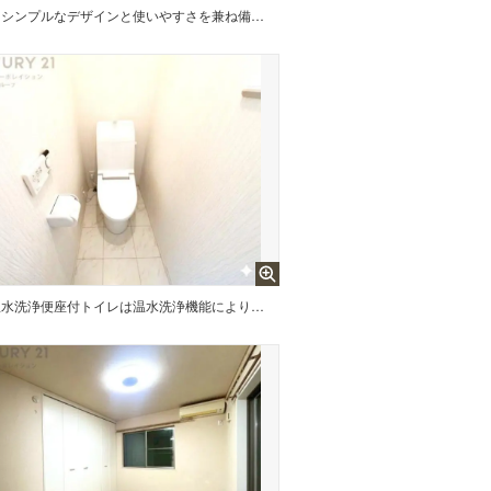
シンプルなデザインと使いやすさを兼ね備えた対面式システムキッチンは、効率的な作業スペースを提供し、家族やゲストとのコミュニケーションを促進します。
温水洗浄便座付トイレは温水洗浄機能により、暖かい水でおしりを洗浄することができ、冷たい水を使う従来の便座に比べ、温水洗浄機能で暖かいトイレを提供し、快適な使用を可能にします。