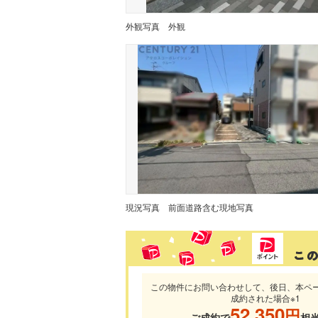
外観写真
外観
現況写真
前面道路含む現地写真
この物件にお問い合わせして、後日、本ペ
成約された場合※1
52,350
円
ご成約で
相