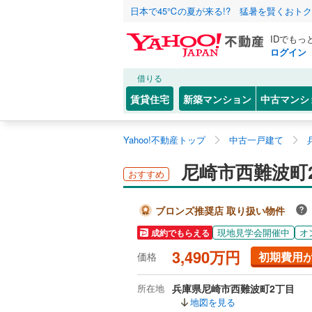
日本で45℃の夏が来る!? 猛暑を賢くおト
IDでもっ
ログイン
借りる
賃貸住宅
新築マンション
中古マンシ
Yahoo!不動産トップ
中古一戸建て
尼崎市西難波町
おすすめ
ブロンズ推奨店 取り扱い物件
現地見学会開催中
オ
成約でもらえる
3,490万円
初期費用
価格
所在地
兵庫県尼崎市西難波町2丁目
地図を見る