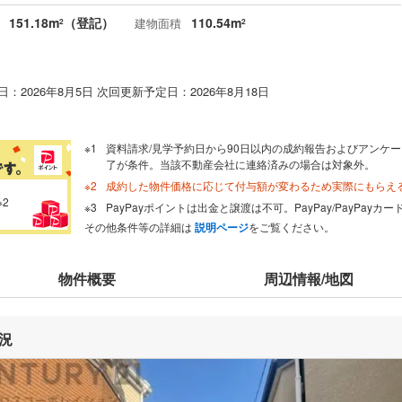
151.18m
（登記）
110.54m
建物面積
2
2
：2026年8月5日 次回更新予定日：2026年8月18日
資料請求/見学予約日から90日以内の成約報告およびアンケー
了が条件。当該不動産会社に連絡済みの場合は対象外。
成約した物件価格に応じて付与額が変わるため実際にもらえ
※2
PayPayポイントは出金と譲渡は不可。PayPay/PayPay
その他条件等の詳細は
説明ページ
をご覧ください。
物件概要
周辺情報/地図
況