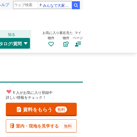
ヘルプ
みんなで大家さん 2881億円
検索
お気に入り
最近見た
マイ
知る
物件
物件
ページ
タログ/質問
1
人がお気に入り登録中
詳しい情報をチェック！
資料をもらう
無料
室内・現地を見学する
無料