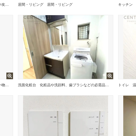
リビングダイニングは家族や友人とのコミュニケーションを楽しむ場所でくつろぎながら食事や会話を楽しめ、多目的に利用できリラックスできる空間です。家庭内の中心として機能し、快適な生活をサポートします。
居間・リビング
居間・リビング
キッチン
窓付きで換気にも便利です。またミラー・小物置き場もあり便利です。
洗面化粧台
化粧品や洗顔料、歯ブラシなどの必需品をまとめて置ける収納スペースがあり、使用するたびに取り出す手間が省けます。また、水回りのため、濡れても大丈夫な素材が使用されており、お手入れが簡単です。
トイレ