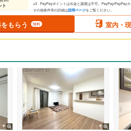
PayPayポイントは出金と譲渡は不可。PayPay/PayP
ント
その他条件等の詳細は
説明ページ
をご覧ください。
料をもらう
室内・
無料