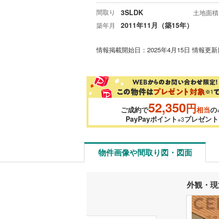
間取り
3SLDK
土地面積
2011年11月（築15年）
築年月
情報掲載開始日：2025年4月15日 情報更新日
52,350
円
ご成約で
相当
の
PayPayポイント
プレゼント
※3
物件画像や間取り図・図面
外観・現