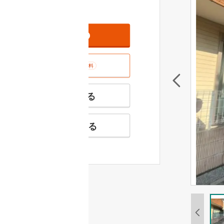
資料をもらう
無料
室内･現地を見学する
無料
特徴の似た物件を見る
お気に入りに追加する