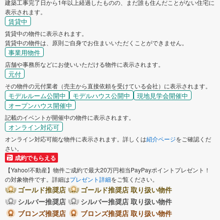
建築工事完了日から1年以上経過したものの、まだ誰も住んだことがない住宅に
表示されます。
賃貸中
賃貸中の物件に表示されます。
賃貸中の物件は、原則ご自身でお住まいいただくことができません。
事業用物件
店舗や事務所などにお使いいただける物件に表示されます。
元付
その物件の元付業者（売主から直接依頼を受けている会社）に表示されます。
モデルルーム公開中
モデルハウス公開中
現地見学会開催中
オープンハウス開催中
記載のイベントが開催中の物件に表示されます。
オンライン対応可
オンライン対応可能な物件に表示されます。詳しくは
紹介ページ
をご確認くだ
さい。
成約でもらえる
【Yahoo!不動産】物件ご成約で最大20万円相当PayPayポイントプレゼント！
の対象物件です。詳細は
プレゼント詳細
をご覧ください。
ゴールド推奨店
ゴールド推奨店 取り扱い物件
シルバー推奨店
シルバー推奨店 取り扱い物件
ブロンズ推奨店
ブロンズ推奨店 取り扱い物件