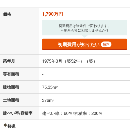
が完済時の年齢は80歳までを条件としています。
万円
頭金
閉じる
1,790万円
価格
初期費用は諸条件で変わります。
不動産会社に相談しませんか？
0万円
1,790万円
自己資金から住宅購入にかけられる金額を入力してくださ
初期費用が知りたい
い。一般的には物件価格の2割までが目安です。
無料
万円
ボーナス
閉じる
/回
築年月
1975年3月（築52年）（築）
専有面積
-
0円
1,790万円
年2回払いを想定しています。毎月の返済額に加えて、ボー
建物面積
75.35m
2
ナス時の増額分（1回分）を入力してください。
ボーナス払いの限度額は金融機関によって異なります。
土地面積
376m
2
46,465
円
/月
月々の返済額
閉じる
建ぺい率/容積率
建ぺい率：60％/容積率：200％
「金利」については、ご利用を予定されている金融機関等にご確認の
上、ご自身での入力をお願いいたします。初期設定で自動入力されてい
接道
る値は、実際の金融機関等における貸出金利とは何ら関係がなく、実際