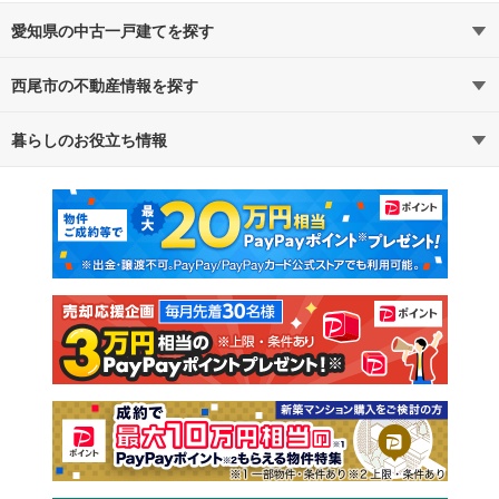
愛知県の中古一戸建てを探す
西尾市の不動産情報を探す
路線・駅から探す
地域から探す
暮らしのお役立ち情報
不動産・住宅
賃貸住宅
通勤・通学時間から探す
地図から探す
マンションカタログ
教えて！住まいの先生
新築マンション
中古マンション
新築一戸建て
中古一戸建て
注文住宅
土地
売却査定