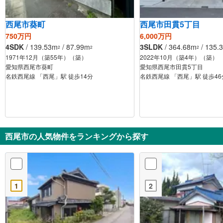
西尾市葵町
西尾市田貫5丁目
750万円
6,000万円
4SDK
/ 139.53m
/ 87.99m
3SLDK
/ 364.68m
/ 135.
2
2
2
1971年12月（築55年）（築）
2022年10月（築4年）（築）
愛知県西尾市葵町
愛知県西尾市田貫5丁目
名鉄西尾線 「西尾」駅 徒歩14分
名鉄西尾線 「西尾」駅 徒歩46
西尾市の人気物件をランキングから探す
1
2