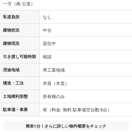
一方（南 公道）
の金融機関等における貸出金利を何ら保証するものではありません。返
済方法「元利均等返済」にて算出しております。入力された金利を35年
私道負担
適用した場合の計算結果を表示しています。
なし
その他月額費用や、初期費用がかかります。ご注意ください。実際にお
借り入れの際は各金融機関等に、必ずご自身でご確認をお願いいたしま
建物状況
中古
す。
条件によってお借り入れができないことがあります。
建物現況
居住中
不動産会社に購入相談をする
無料
引き渡し可能時期
相談
用途地域
準工業地域
閉じる
構造・工法
木造（木造）
土地権利形態
所有権のみ
駐車場・車庫
有（料金: 無料 駐車場空台数:6台）
簡単1分！さらに詳しい物件概要をチェック