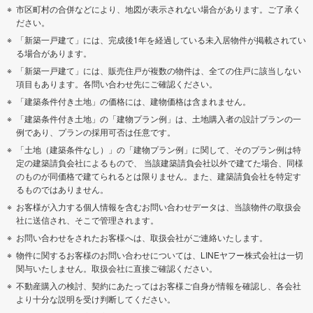
市区町村の合併などにより、地図が表示されない場合があります。ご了承く
ださい。
「新築一戸建て」には、完成後1年を経過している未入居物件が掲載されてい
る場合があります。
「新築一戸建て」には、販売住戸が複数の物件は、全ての住戸に該当しない
項目もあります。各問い合わせ先にご確認ください。
「建築条件付き土地」の価格には、建物価格は含まれません。
「建築条件付き土地」の「建物プラン例」は、土地購入者の設計プランの一
例であり、プランの採用可否は任意です。
「土地（建築条件なし）」の「建物プラン例」に関して、そのプラン例は特
定の建築請負会社によるもので、 当該建築請負会社以外で建てた場合、同様
のものが同価格で建てられるとは限りません。また、建築請負会社を特定す
るものではありません。
お客様が入力する個人情報を含むお問い合わせデータは、当該物件の取扱会
社に送信され、そこで管理されます。
お問い合わせをされたお客様へは、取扱会社がご連絡いたします。
物件に関するお客様のお問い合わせについては、LINEヤフー株式会社は一切
関与いたしません。取扱会社に直接ご確認ください。
不動産購入の検討、契約にあたってはお客様ご自身が情報を確認し、各会社
より十分な説明を受け判断してください。