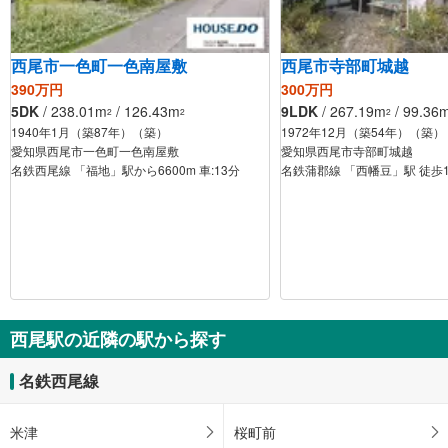
西尾市一色町一色南屋敷
西尾市寺部町城越
390万円
300万円
5DK
/ 238.01m
/ 126.43m
9LDK
/ 267.19m
/ 99.36
2
2
2
1940年1月（築87年）（築）
1972年12月（築54年）（築）
愛知県西尾市一色町一色南屋敷
愛知県西尾市寺部町城越
名鉄西尾線 「福地」駅から6600m 車:13分
名鉄蒲郡線 「西幡豆」駅 徒歩
西尾駅の近隣の駅から探す
名鉄西尾線
米津
桜町前