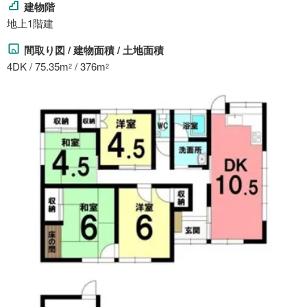
建物階
地上1階建
間取り図 / 建物面積 / 土地面積
4DK / 75.35m
/ 376m
2
2