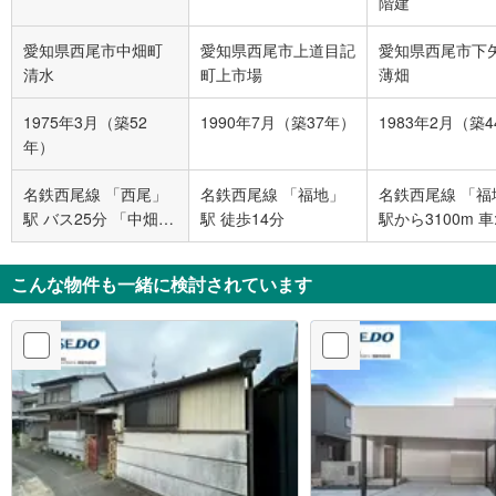
階建
愛知県西尾市中畑町
愛知県西尾市上道目記
愛知県西尾市下
清水
町上市場
薄畑
1975年3月（築52
1990年7月（築37年）
1983年2月（築
年）
名鉄西尾線 「西尾」
名鉄西尾線 「福地」
名鉄西尾線 「福
駅 バス25分 「中畑
駅 徒歩14分
駅から31
西」 バス停下車 徒歩
3分
こんな物件も一緒に検討されています