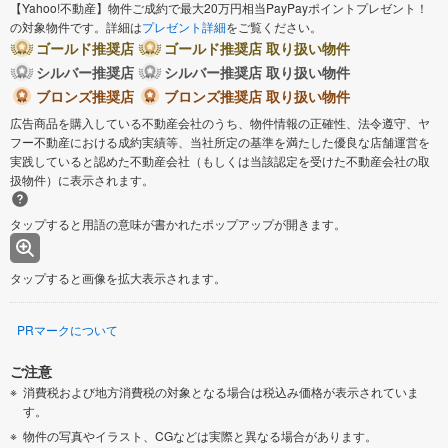
【Yahoo!不動産】物件ご成約で最大20万円相当PayPayポイントプレゼント！
の対象物件です。詳細は
プレゼント詳細
をご覧ください。
ゴールド推奨店
ゴールド推奨店 取り扱い物件
シルバー推奨店
シルバー推奨店 取り扱い物件
ブロンズ推奨店
ブロンズ推奨店 取り扱い物件
広告商品を購入している不動産会社のうち、物件情報の正確性、法令遵守、ヤ
フー不動産における成約実績等、当社所定の基準を満たした優良な店舗運営を
実践していると認めた不動産会社（もしくは当該認定を受けた不動産会社の取
扱物件）に表示されます。
タップすると用語の意味が書かれたポップアップが開きます。
タップすると画像を拡大表示されます。
PRマークについて
ご注意
消費税および地方消費税の対象となる場合は税込み価格が表示されていま
す。
物件の写真やイラスト、CGなどは実際と異なる場合があります。