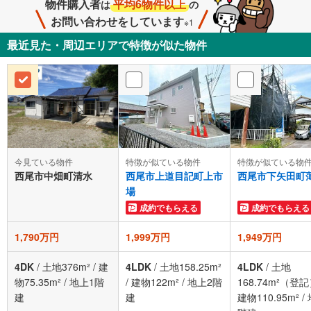
物件購入者
平均6物件以上
は
の
お問い合わせをしています
※1
最近見た・周辺エリアで特徴が似た物件
今見ている物件
特徴が似ている物件
特徴が似ている物
西尾市中畑町清水
西尾市上道目記町上市
西尾市下矢田町
場
成約でもらえる
成約でもらえる
1,790万円
1,999万円
1,949万円
4DK
/
土地376m²
/
建
4LDK
/
土地158.25m²
4LDK
/
土地
物75.35m²
/
地上1階
/
建物122m²
/
地上2階
168.74m²（登
建
建
建物110.95m²
/