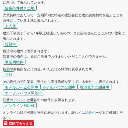
に基づいて表示しています。
建築条件付き土地
売買契約にあたって一定期間内に特定の建設会社と建築請負契約を結ぶことを
条件にしている土地に表示されます。
未入居
建築工事完了日から1年以上経過したものの、まだ誰も住んだことがない住宅に
表示されます。
賃貸中
賃貸中の物件に表示されます。
賃貸中の物件は、原則ご自身でお住まいいただくことができません。
事業用物件
店舗や事務所などにお使いいただける物件に表示されます。
元付
その物件の元付業者（売主から直接依頼を受けている会社）に表示されます。
モデルルーム公開中
モデルハウス公開中
現地見学会開催中
オープンハウス開催中
記載のイベントが開催中の物件に表示されます。
オンライン対応可
オンライン対応可能な物件に表示されます。詳しくは
紹介ページ
をご確認くだ
さい。
成約でもらえる