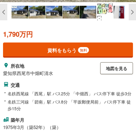
1,790万円
資料をもらう
無料
所在地
地図を見る
愛知県西尾市中畑町清水
交通
名鉄西尾線 「西尾」駅 バス25分 「中畑西」 バス停下車 徒歩3分
名鉄三河線 「碧南」駅 バス8分 「平坂郵便局前」 バス停下車 徒
歩15分
築年月
1975年3月（築52年）（築）