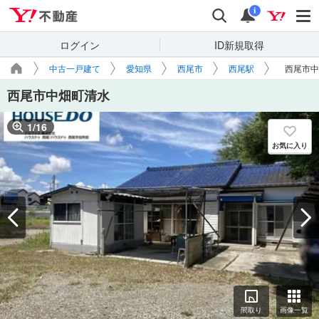
Yahoo!不動産
検索
通知
i
ログイン
ID新規取得
中古一戸建て
愛知県
西尾市
西尾駅
西尾市中
西尾市中畑町清水
1
/
16
お気に入り
間取り
画像一覧