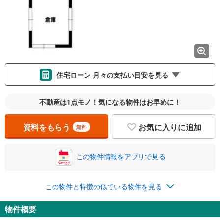
住宅ローン 月々の支払い目安を見る
支払いの目安をシミュレーションすることができます。
不動産は1点モノ！気になる物件はお早めに！
％
金利
資料をもらう
お気に入りに追加
無料
この物件情報をアプリで見る
0.01%
14.99%
この物件と特徴の似ている物件を見る
返済期間
物件概要
一般的には最長35年まで借り入れ可能です。多くの金融機関