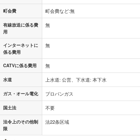
町会費
町会費など:無
有線放送に係る費
無
用
インターネットに
無
係る費用
CATVに係る費用
無
水道
上水道: 公営、下水道: 本下水
ガス・オール電化
プロパンガス
国土法
不要
法令上のその他制
法22条区域
限