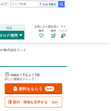
ヘルプ
今永 8勝目
検索
お気に入り
最近見た
マイ
知る
物件
物件
ページ
タログ/質問
21株式会社ランド
掲載終了予定まで
7日
詳しい情報をチェック！
資料をもらう
無料
室内・現地を見学する
無料