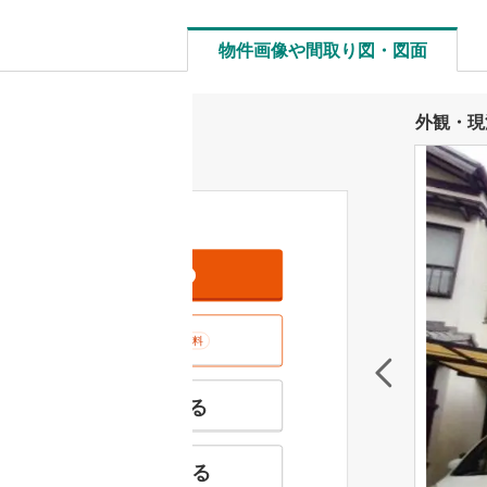
物件画像や間取り図・図面
外観・現
資料をもらう
無料
室内･現地を見学する
無料
特徴の似た物件を見る
お気に入りに追加する