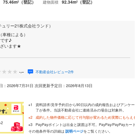
75.46m
（登記）
92.34m
（登記）
建物面積
2
2
チュリー21株式会社ランド）
（車種による）
帖です♪
ございます★
不動産会社レビュー2件
-.--
：2026年7月31日 次回更新予定日：2026年8月13日
資料請求/見学予約日から90日以内の成約報告およびアンケー
了が条件。当該不動産会社に連絡済みの場合は対象外。
成約した物件価格に応じて付与額が変わるため実際にもらえ
※2
PayPayポイントは出金と譲渡は不可。PayPay/PayPay
その他条件等の詳細は
説明ページ
をご覧ください。