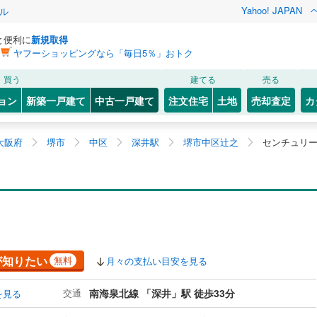
Yahoo! JAPAN
ル
と便利に
新規取得
ヤフーショッピングなら「毎日5％」おトク
買う
建てる
売る
ョン
新築一戸建て
中古一戸建て
注文住宅
土地
売却査定
カ
大阪府
堺市
中区
深井駅
堺市中区辻之
センチュリー
が知りたい
無料
月々の支払い目安を見る
交通
南海泉北線 「深井」駅 徒歩33分
を見る