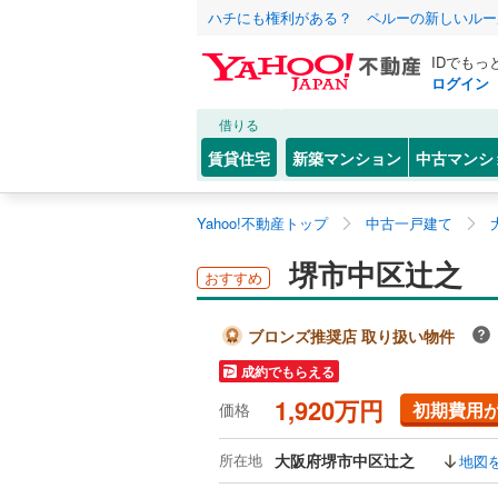
ハチにも権利がある？ ペルーの新しいルー
IDでもっ
ログイン
借りる
賃貸住宅
新築マンション
中古マンシ
Yahoo!不動産トップ
中古一戸建て
堺市中区辻之
おすすめ
ブロンズ推奨店 取り扱い物件
成約でもらえる
1,920万円
初期費用
価格
所在地
大阪府堺市中区辻之
地図