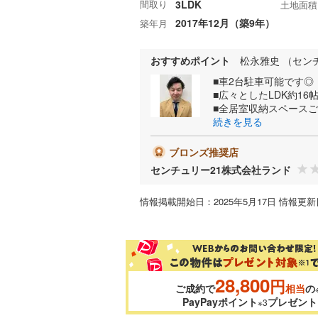
間取り
3LDK
土地面積
2017年12月（築9年）
築年月
おすすめポイント
松永雅史 （セン
■車2台駐車可能です◎
■広々としたLDK約16
■全居室収納スペース
続きを見る
ブロンズ推奨店
センチュリー21株式会社ランド
情報掲載開始日：2025年5月17日 情報更新日
28,800
円
ご成約で
相当
の
PayPayポイント
プレゼント
※3