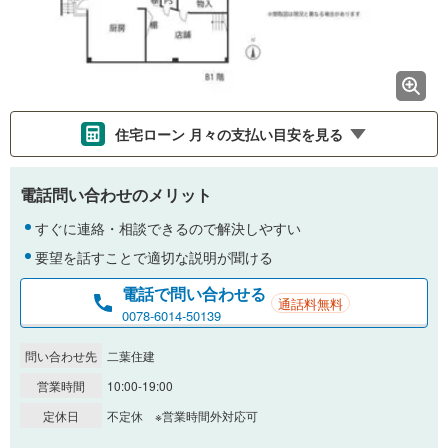
住宅ローン 月々の支払い目安を見る
支払いの目安をシミュレーションすることができます。
電話問い合わせのメリット
％
金利
すぐに連絡・相談できるので解決しやすい
要望を話すことで適切な説明が聞ける
電話で問い合わせる
通話料無料
0.01%
14.99%
0078-6014-50139
問い合わせ先
二葉住建
返済期間
営業時間
10:00-19:00
一般的には最長35年まで借り入れ可能です。多くの金融機関
定休日
不定休 ※営業時間外対応可
が完済時の年齢は80歳までを条件としています。