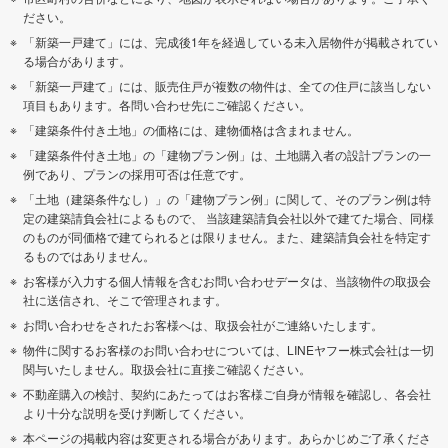
ださい。
「新築一戸建て」には、完成後1年を経過している未入居物件が掲載されてい
る場合があります。
「新築一戸建て」には、販売住戸が複数の物件は、全ての住戸に該当しない
項目もあります。各問い合わせ先にご確認ください。
「建築条件付き土地」の価格には、建物価格は含まれません。
「建築条件付き土地」の「建物プラン例」は、土地購入者の設計プランの一
例であり、プランの採用可否は任意です。
「土地（建築条件なし）」の「建物プラン例」に関して、そのプラン例は特
定の建築請負会社によるもので、 当該建築請負会社以外で建てた場合、同様
のものが同価格で建てられるとは限りません。また、建築請負会社を特定す
るものではありません。
お客様が入力する個人情報を含むお問い合わせデータは、当該物件の取扱会
社に送信され、そこで管理されます。
お問い合わせをされたお客様へは、取扱会社がご連絡いたします。
物件に関するお客様のお問い合わせについては、LINEヤフー株式会社は一切
関与いたしません。取扱会社に直接ご確認ください。
不動産購入の検討、契約にあたってはお客様ご自身が情報を確認し、各会社
より十分な説明を受け判断してください。
本ページの掲載内容は変更される場合があります。あらかじめご了承くださ