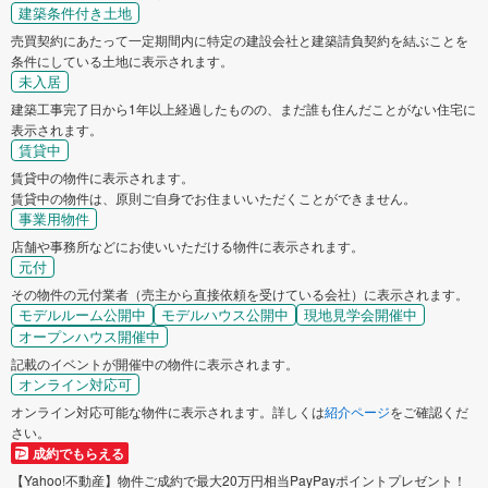
建築条件付き土地
売買契約にあたって一定期間内に特定の建設会社と建築請負契約を結ぶことを
条件にしている土地に表示されます。
未入居
建築工事完了日から1年以上経過したものの、まだ誰も住んだことがない住宅に
表示されます。
賃貸中
賃貸中の物件に表示されます。
賃貸中の物件は、原則ご自身でお住まいいただくことができません。
事業用物件
店舗や事務所などにお使いいただける物件に表示されます。
元付
その物件の元付業者（売主から直接依頼を受けている会社）に表示されます。
モデルルーム公開中
モデルハウス公開中
現地見学会開催中
オープンハウス開催中
記載のイベントが開催中の物件に表示されます。
オンライン対応可
オンライン対応可能な物件に表示されます。詳しくは
紹介ページ
をご確認くだ
さい。
成約でもらえる
【Yahoo!不動産】物件ご成約で最大20万円相当PayPayポイントプレゼント！