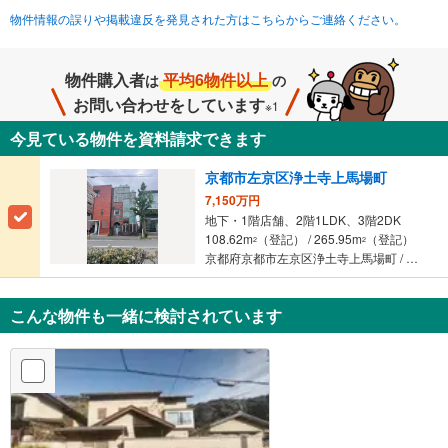
物件情報の誤りや掲載違反を発見された方はこちらからご連絡ください。
物件購入者
平均6物件以上
は
の
お問い合わせをしています
※1
今見ている物件を資料請求できます
京都市左京区浄土寺上馬場町
7,150万円
地下・1階店舗、2階1LDK、3階2DK
108.62m
（登記） / 265.95m
（登記）
2
2
京都府京都市左京区浄土寺上馬場町 / 京阪鴨東線 「出町柳」駅 徒歩26分
こんな物件も一緒に検討されています