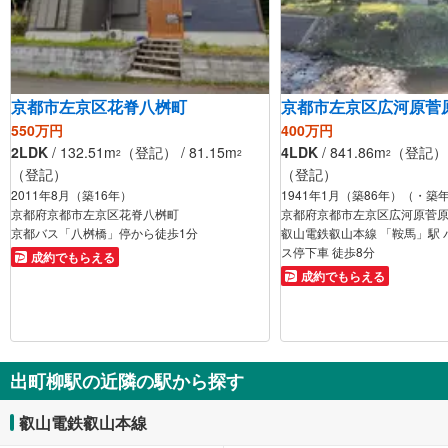
京都市左京区花脊八桝町
京都市左京区広河原菅
550万円
400万円
2LDK
/ 132.51m
（登記） / 81.15m
4LDK
/ 841.86m
（登記） /
2
2
2
（登記）
（登記）
2011年8月（築16年）
1941年1月（築86年）（・築
京都府京都市左京区花脊八桝町
京都府京都市左京区広河原菅
京都バス「八桝橋」停から徒歩1分
叡山電鉄叡山本線 「鞍馬」駅 バ
ス停下車 徒歩8分
成約でもらえる
成約でもらえる
出町柳駅の近隣の駅から探す
叡山電鉄叡山本線