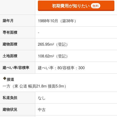
済方法「元利均等返済」にて算出しております。入力された金利を35年
初期費用が知りたい
無料
適用した場合の計算結果を表示しています。
その他月額費用や、初期費用がかかります。ご注意ください。実際にお
借り入れの際は各金融機関等に、必ずご自身でご確認をお願いいたしま
築年月
1988年10月（築38年）
す。
条件によってお借り入れができないことがあります。
専有面積
-
不動産会社に購入相談をする
無料
建物面積
265.95m
（登記）
2
土地面積
108.62m
（登記）
2
閉じる
建ぺい率/容積率
建ぺい率：80/容積率：300
接道
一方（東 公道 幅員21.8m 接面5.0m）
私道負担
なし
建物状況
中古