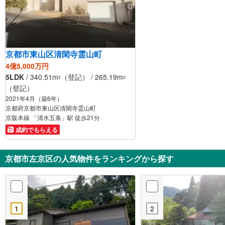
京都市東山区清閑寺霊山町
4億5,000万円
5LDK
/ 340.51m
（登記） / 265.19m
2
2
（登記）
2021年4月（築6年）
京都府京都市東山区清閑寺霊山町
京阪本線 「清水五条」駅 徒歩21分
成約でもらえる
京都市左京区の人気物件をランキングから探す
1
2