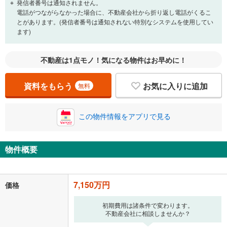
万円
頭金
発信者番号は通知されません。
閉じる
電話がつながらなかった場合に、不動産会社から折り返し電話がくるこ
とがあります。(発信者番号は通知されない特別なシステムを使用してい
ます)
0万円
7,150万円
自己資金から住宅購入にかけられる金額を入力してくださ
不動産は1点モノ！気になる物件はお早めに！
い。一般的には物件価格の2割までが目安です。
万円
ボーナス
閉じる
/回
資料をもらう
お気に入りに追加
無料
この物件情報をアプリで見る
0円
7,150万円
年2回払いを想定しています。毎月の返済額に加えて、ボー
ナス時の増額分（1回分）を入力してください。
物件概要
ボーナス払いの限度額は金融機関によって異なります。
185,603
円
/月
月々の返済額
閉じる
7,150万円
価格
「金利」については、ご利用を予定されている金融機関等にご確認の
初期費用は諸条件で変わります。
上、ご自身での入力をお願いいたします。初期設定で自動入力されてい
不動産会社に相談しませんか？
る値は、実際の金融機関等における貸出金利とは何ら関係がなく、実際
の金融機関等における貸出金利を何ら保証するものではありません。返