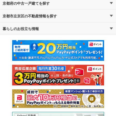
京都府の中古一戸建てを探す
京都市左京区の不動産情報を探す
路線・駅から探す
地域から探す
暮らしのお役立ち情報
不動産・住宅
賃貸住宅
通勤・通学時間から探す
地図から探す
マンションカタログ
教えて！住まいの先生
新築マンション
中古マンション
新築一戸建て
中古一戸建て
注文住宅
土地
売却査定