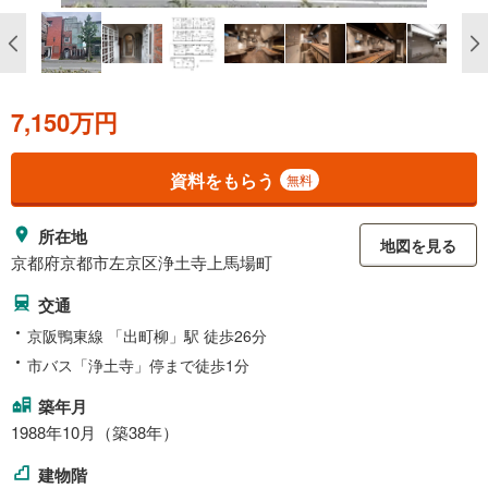
7,150万円
資料をもらう
無料
所在地
地図を見る
京都府京都市左京区浄土寺上馬場町
交通
京阪鴨東線 「出町柳」駅 徒歩26分
市バス「浄土寺」停まで徒歩1分
築年月
1988年10月（築38年）
建物階