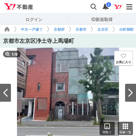
Yahoo!不動産
検索
通知
i
ログイン
ID新規取得
中古一戸建て
京都府
京都市
左京区
出町柳駅
京都市左京区浄土寺上馬場町
1
/
9
お気に入り
間取り
画像一覧