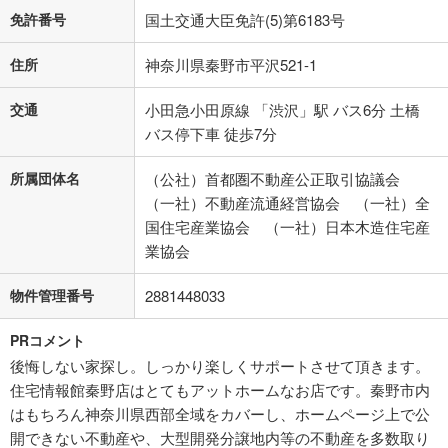
免許番号
国土交通大臣免許(5)第6183号
住所
神奈川県秦野市平沢521-1
交通
小田急小田原線 「渋沢」駅 バス6分 土橋
バス停下車 徒歩7分
所属団体名
（公社）首都圏不動産公正取引協議会
（一社）不動産流通経営協会 （一社）全
国住宅産業協会 （一社）日本木造住宅産
業協会
物件管理番号
2881448033
PRコメント
後悔しない家探し。しっかり楽しくサポートさせて頂きます。
住宅情報館秦野店はとてもアットホームなお店です。秦野市内
はもちろん神奈川県西部全域をカバーし、ホームページ上で公
開できない不動産や、大型開発分譲地内等の不動産を多数取り