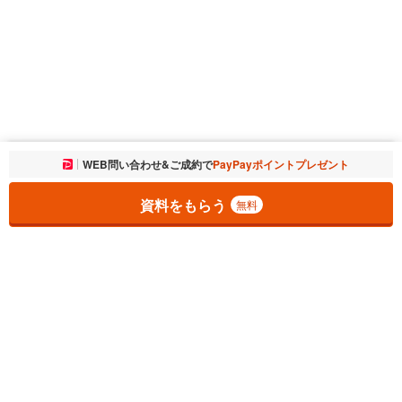
お気に入りに追加しました。
WEB問い合わせ&ご成約で
PayPayポイントプレゼント
一覧を開く
資料をもらう
無料
1
チェックした
件
をまとめて
資料をもらう
無料