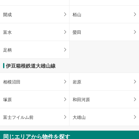
開成
栢山
富水
螢田
足柄
伊豆箱根鉄道大雄山線
相模沼田
岩原
塚原
和田河原
富士フイルム前
大雄山
同じエリアから物件を探す