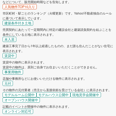
などについて、販売開始時期などを告知します。
人気物件TOP10入り
市区町村・駅ごとのランキング（火曜更新）です。Yahoo!不動産独自のルール
に基づいて表示しています。
建築条件付き土地
売買契約にあたって一定期間内に特定の建設会社と建築請負契約を結ぶことを
条件にしている土地に表示されます。
未入居
建築工事完了日から1年以上経過したものの、まだ誰も住んだことがない住宅に
表示されます。
賃貸中
賃貸中の物件に表示されます。
賃貸中の物件は、原則ご自身でお住まいいただくことができません。
事業用物件
店舗や事務所などにお使いいただける物件に表示されます。
元付
その物件の元付業者（売主から直接依頼を受けている会社）に表示されます。
モデルルーム公開中
モデルハウス公開中
現地見学会開催中
オープンハウス開催中
記載のイベントが開催中の物件に表示されます。
オンライン対応可