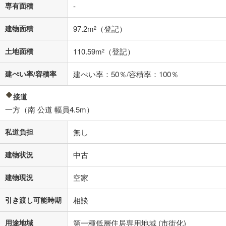
不動産会社に購入相談をする
無料
専有面積
-
建物面積
97.2m
（登記）
2
閉じる
土地面積
110.59m
（登記）
2
建ぺい率/容積率
建ぺい率：50％/容積率：100％
接道
一方（南 公道 幅員4.5m）
私道負担
無し
建物状況
中古
建物現況
空家
引き渡し可能時期
相談
用途地域
第一種低層住居専用地域 (市街化)