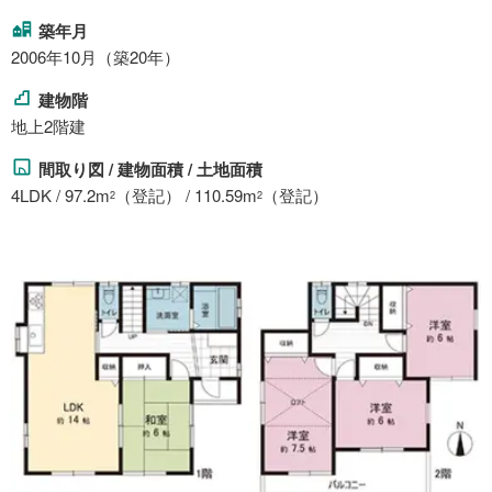
築年月
2006年10月（築20年）
建物階
地上2階建
間取り図 / 建物面積 / 土地面積
4LDK / 97.2m
（登記） / 110.59m
（登記）
2
2