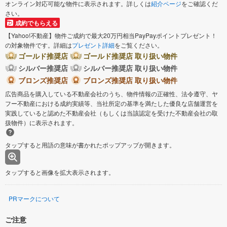
オンライン対応可能な物件に表示されます。詳しくは
紹介ページ
をご確認くだ
さい。
成約でもらえる
【Yahoo!不動産】物件ご成約で最大20万円相当PayPayポイントプレゼント！
の対象物件です。詳細は
プレゼント詳細
をご覧ください。
ゴールド推奨店
ゴールド推奨店 取り扱い物件
シルバー推奨店
シルバー推奨店 取り扱い物件
ブロンズ推奨店
ブロンズ推奨店 取り扱い物件
広告商品を購入している不動産会社のうち、物件情報の正確性、法令遵守、ヤ
フー不動産における成約実績等、当社所定の基準を満たした優良な店舗運営を
実践していると認めた不動産会社（もしくは当該認定を受けた不動産会社の取
扱物件）に表示されます。
タップすると用語の意味が書かれたポップアップが開きます。
タップすると画像を拡大表示されます。
PRマークについて
ご注意