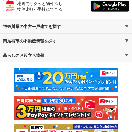
地図でサクッと物件探し
物件比較が手軽にできる
神奈川県の中古一戸建てを探す
南足柄市の不動産情報を探す
路線・駅から探す
地域から探す
暮らしのお役立ち情報
不動産・住宅
賃貸住宅
通勤・通学時間から探す
地図から探す
マンションカタログ
教えて！住まいの先生
新築マンション
中古マンション
新築一戸建て
中古一戸建て
注文住宅
土地
売却査定