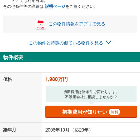
トアでも利用可能。
ボーナス
閉じる
/回
その他条件等の詳細は
説明ページ
をご覧ください。
この物件情報をアプリで見る
0円
1,980万円
年2回払いを想定しています。毎月の返済額に加えて、ボー
この物件と特徴の似ている物件を見る
ナス時の増額分（1回分）を入力してください。
ボーナス払いの限度額は金融機関によって異なります。
物件概要
51,397
円
/月
月々の返済額
閉じる
「金利」については、ご利用を予定されている金融機関等にご確認の
1,980万円
価格
上、ご自身での入力をお願いいたします。初期設定で自動入力されてい
る値は、実際の金融機関等における貸出金利とは何ら関係がなく、実際
初期費用は諸条件で変わります。
の金融機関等における貸出金利を何ら保証するものではありません。返
不動産会社に相談しませんか？
済方法「元利均等返済」にて算出しております。入力された金利を35年
適用した場合の計算結果を表示しています。
その他月額費用や、初期費用がかかります。ご注意ください。実際にお
初期費用が知りたい
無料
借り入れの際は各金融機関等に、必ずご自身でご確認をお願いいたしま
す。
条件によってお借り入れができないことがあります。
築年月
2006年10月（築20年）