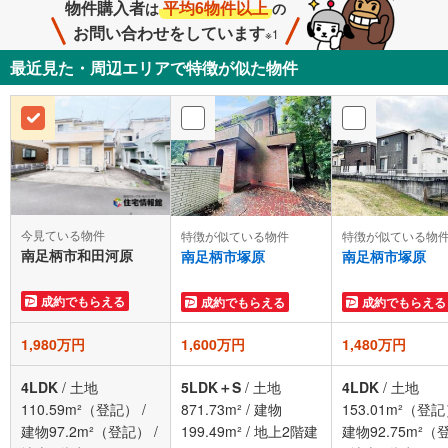
物件購入者
平均6物件以上
は
の
お問い合わせをしています
※1
最近見た・周辺エリアで特徴が似た物件
今見ている物件
特徴が似ている物件
特徴が似ている物
南足柄市和田河原
南足柄市塚原
南足柄市塚原
成約でもらえる
成約でもらえる
成約でもらえる
1,980万円
1,600万円
1,480万円
4LDK
/
土地
5LDK＋S
/
土地
4LDK
/
土地
110.59m²（登記）
/
871.73m²
/
建物
153.01m²（登
建物97.2m²（登記）
/
199.49m²
/
地上2階建
建物92.75m²（