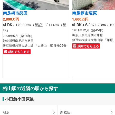
南足柄市怒田
南足柄市塚原
2,800万円
1,600万円
4LDK
/ 179.09m
（登記） / 114m
（登
5LDK＋S
/ 871.73m
/ 19
2
2
2
記）
1981年12月（築45年）
神奈川県南足柄市塚原
2009年5月（築18年）
伊豆箱根鉄道大雄山線 「塚原」
神奈川県南足柄市怒田
伊豆箱根鉄道大雄山線 「大雄山」駅 徒歩26分
成約でもらえる
成約でもらえる
栢山駅の近隣の駅から探す
小田急小田原線
渋沢
新松田