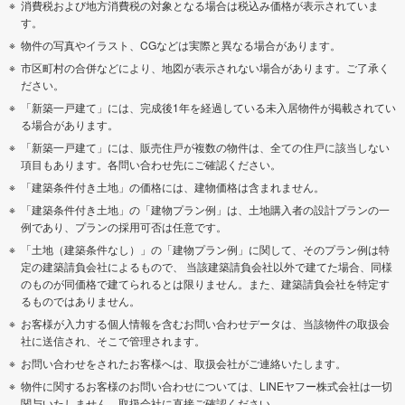
消費税および地方消費税の対象となる場合は税込み価格が表示されていま
す。
物件の写真やイラスト、CGなどは実際と異なる場合があります。
市区町村の合併などにより、地図が表示されない場合があります。ご了承く
ださい。
「新築一戸建て」には、完成後1年を経過している未入居物件が掲載されてい
る場合があります。
「新築一戸建て」には、販売住戸が複数の物件は、全ての住戸に該当しない
項目もあります。各問い合わせ先にご確認ください。
「建築条件付き土地」の価格には、建物価格は含まれません。
「建築条件付き土地」の「建物プラン例」は、土地購入者の設計プランの一
例であり、プランの採用可否は任意です。
「土地（建築条件なし）」の「建物プラン例」に関して、そのプラン例は特
定の建築請負会社によるもので、 当該建築請負会社以外で建てた場合、同様
のものが同価格で建てられるとは限りません。また、建築請負会社を特定す
るものではありません。
お客様が入力する個人情報を含むお問い合わせデータは、当該物件の取扱会
社に送信され、そこで管理されます。
お問い合わせをされたお客様へは、取扱会社がご連絡いたします。
物件に関するお客様のお問い合わせについては、LINEヤフー株式会社は一切
関与いたしません。取扱会社に直接ご確認ください。