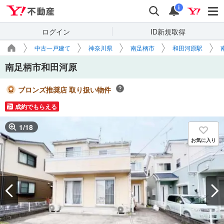
Yahoo!不動産
検索
通知
i
ログイン
ID新規取得
中古一戸建て
神奈川県
南足柄市
和田河原駅
南足柄市和田河原
ブロンズ推奨店 取り扱い物件
成約でもらえる
1
/
18
お気に入り