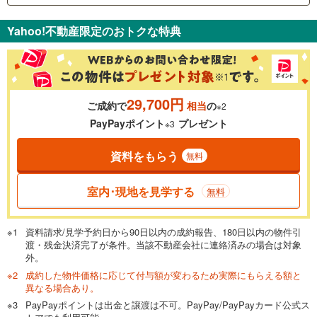
支払いの目安をシミュレーションすることができます。
Yahoo!不動産限定のおトクな特典
％
金利
29,700円
ご成約で
相当
の
※2
0.01%
14.99%
PayPayポイント
プレゼント
※3
資料をもらう
無料
返済期間
一般的には最長35年まで借り入れ可能です。多くの金融機関
室内･現地を見学する
無料
が完済時の年齢は80歳までを条件としています。
万円
頭金
閉じる
資料請求/見学予約日から90日以内の成約報告、180日以内の物件引
渡・残金決済完了が条件。当該不動産会社に連絡済みの場合は対象
外。
成約した物件価格に応じて付与額が変わるため実際にもらえる額と
0万円
1,980万円
異なる場合あり。
自己資金から住宅購入にかけられる金額を入力してくださ
PayPayポイントは出金と譲渡は不可。PayPay/PayPayカード公式ス
い。一般的には物件価格の2割までが目安です。
万円