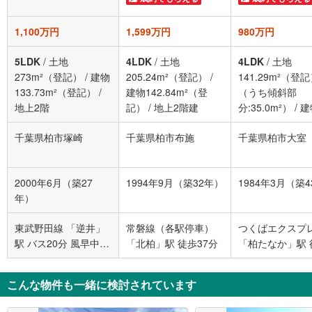
1,100万円
1,599万円
980万円
5LDK
/
土地
4LDK
/
土地
4LDK
/
土地
273m²（登記）
/
建物
205.24m²（登記）
/
141.29m²（登
133.73m²（登記）
/
建物142.84m²（登
（うち傾斜部
地上2階
記）
/
地上2階建
分:35.0m²）
/
建
102.45m²（1F
千葉県柏市塚崎
千葉県柏市布施
千葉県柏市大室
積 14.87m²）
/
数2階
2000年6月（築27
1994年9月（築32年）
1984年3月（築
年）
東武野田線 「逆井」
常磐線（各駅停車）
つくばエクスプ
駅 バス20分 風早中学
「北柏」駅 徒歩37分
「柏たなか」駅 
校 バス停下車 徒歩2
24分
分
こんな物件も一緒に検討されています