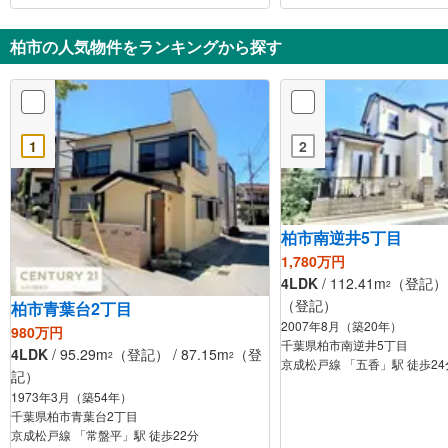
柏市の人気物件をランキングから探す
1
2
柏市南逆井5丁目
1,780万円
4LDK
/ 112.41m
（登記） /
2
（登記）
柏市青葉台2丁目
2007年8月（築20年）
980万円
千葉県柏市南逆井5丁目
4LDK
/ 95.29m
（登記） / 87.15m
（登
2
2
京成松戸線 「五香」駅 徒歩24
記）
1973年3月（築54年）
千葉県柏市青葉台2丁目
京成松戸線 「常盤平」駅 徒歩22分