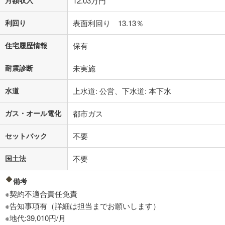
月額収入
12.03万円
利回り
表面利回り 13.13％
住宅履歴情報
保有
耐震診断
未実施
水道
上水道: 公営、下水道: 本下水
ガス・オール電化
都市ガス
セットバック
不要
国土法
不要
備考
※契約不適合責任免責
※告知事項有（詳細は担当までお願いします）
※地代:39,010円/月