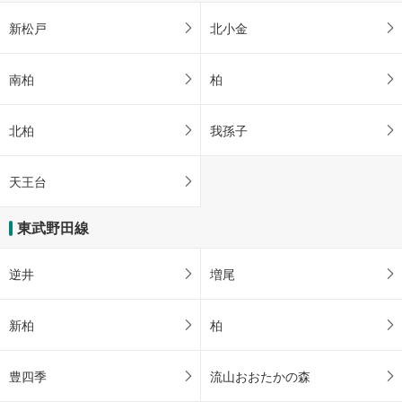
新松戸
北小金
南柏
柏
北柏
我孫子
天王台
東武野田線
逆井
増尾
新柏
柏
豊四季
流山おおたかの森