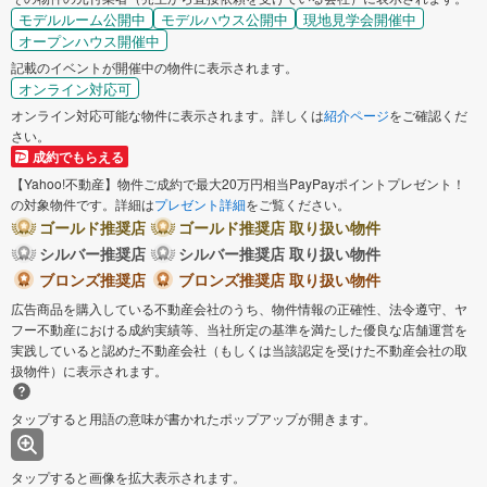
モデルルーム公開中
モデルハウス公開中
現地見学会開催中
オープンハウス開催中
記載のイベントが開催中の物件に表示されます。
オンライン対応可
オンライン対応可能な物件に表示されます。詳しくは
紹介ページ
をご確認くだ
さい。
成約でもらえる
【Yahoo!不動産】物件ご成約で最大20万円相当PayPayポイントプレゼント！
の対象物件です。詳細は
プレゼント詳細
をご覧ください。
ゴールド推奨店
ゴールド推奨店 取り扱い物件
シルバー推奨店
シルバー推奨店 取り扱い物件
ブロンズ推奨店
ブロンズ推奨店 取り扱い物件
広告商品を購入している不動産会社のうち、物件情報の正確性、法令遵守、ヤ
フー不動産における成約実績等、当社所定の基準を満たした優良な店舗運営を
実践していると認めた不動産会社（もしくは当該認定を受けた不動産会社の取
扱物件）に表示されます。
タップすると用語の意味が書かれたポップアップが開きます。
タップすると画像を拡大表示されます。