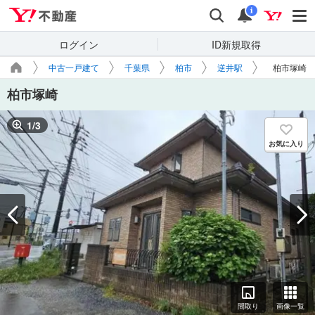
Yahoo!不動産
検索
通知
i
ログイン
ID新規取得
中古一戸建て
千葉県
柏市
逆井駅
柏市塚崎
柏市塚崎
1
/
3
お気に入り
間取り
画像一覧