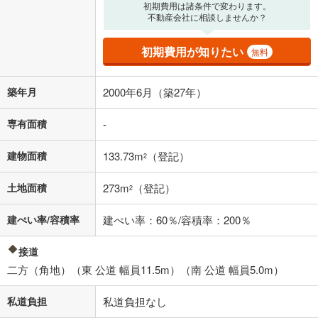
初期費用は諸条件で変わります。
不動産会社に相談しませんか？
初期費用が知りたい
無料
築年月
2000年6月（築27年）
専有面積
-
建物面積
133.73m
（登記）
2
土地面積
273m
（登記）
2
建ぺい率/容積率
建ぺい率：60％/容積率：200％
接道
二方（角地）（東 公道 幅員11.5m）（南 公道 幅員5.0m）
私道負担
私道負担なし