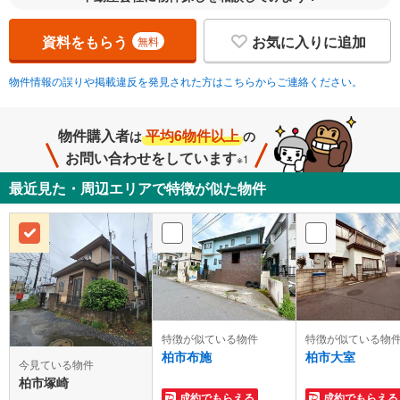
資料をもらう
お気に入りに追加
無料
物件情報の誤りや掲載違反を発見された方はこちらからご連絡ください。
物件購入者
平均6物件以上
は
の
お問い合わせをしています
※1
最近見た・周辺エリアで特徴が似た物件
特徴が似ている物件
特徴が似ている物
柏市布施
柏市大室
今見ている物件
柏市塚崎
成約でもらえる
成約でもらえる