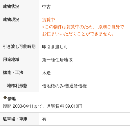
建物状況
中古
建物現況
賃貸中
※この物件は賃貸中のため、 原則ご自身で
お住まいいただくことができません。
引き渡し可能時期
即引き渡し可
用途地域
第一種住居地域
構造・工法
木造
土地権利形態
借地権のみ/普通賃借権
借地
期間 2033/04/11まで、月額賃料 39,010円
駐車場・車庫
有