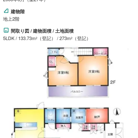
建物階
地上2階
間取り図 / 建物面積 / 土地面積
5LDK / 133.73m
（登記） / 273m
（登記）
2
2