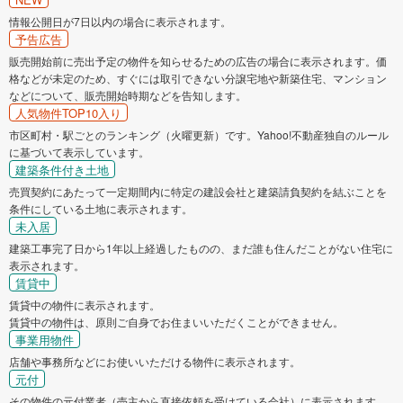
情報公開日が7日以内の場合に表示されます。
予告広告
販売開始前に売出予定の物件を知らせるための広告の場合に表示されます。価
格などが未定のため、すぐには取引できない分譲宅地や新築住宅、マンション
などについて、販売開始時期などを告知します。
人気物件TOP10入り
市区町村・駅ごとのランキング（火曜更新）です。Yahoo!不動産独自のルール
に基づいて表示しています。
建築条件付き土地
売買契約にあたって一定期間内に特定の建設会社と建築請負契約を結ぶことを
条件にしている土地に表示されます。
未入居
建築工事完了日から1年以上経過したものの、まだ誰も住んだことがない住宅に
表示されます。
賃貸中
賃貸中の物件に表示されます。
賃貸中の物件は、原則ご自身でお住まいいただくことができません。
事業用物件
店舗や事務所などにお使いいただける物件に表示されます。
元付
その物件の元付業者（売主から直接依頼を受けている会社）に表示されます。