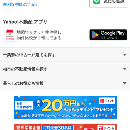
友だち追加
便利な機能のご紹介
Yahoo!不動産 アプリ
地図でサクッと物件探し
物件比較が手軽にできる
千葉県の中古一戸建てを探す
柏市の不動産情報を探す
路線・駅から探す
地域から探す
暮らしのお役立ち情報
不動産・住宅
賃貸住宅
通勤・通学時間から探す
地図から探す
マンションカタログ
教えて！住まいの先生
新築マンション
中古マンション
新築一戸建て
中古一戸建て
注文住宅
土地