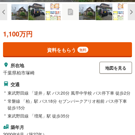
1,100万円
資料をもらう
無料
所在地
地図を見る
千葉県柏市塚崎
交通
東武野田線 「逆井」駅 バス20分 風早中学校 バス停下車 徒歩2分
常磐線 「柏」駅 バス18分 セブンパークアリオ柏前 バス停下車
徒歩15分
東武野田線 「増尾」駅 徒歩35分
築年月
2000年6月（築27年）