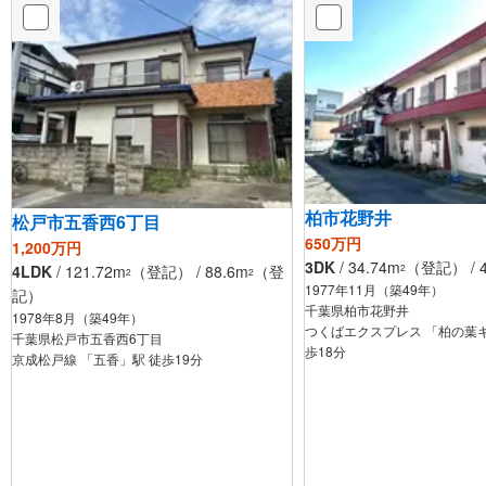
柏市花野井
松戸市五香西6丁目
650万円
1,200万円
3DK
/ 34.74m
（登記） / 4
2
4LDK
/ 121.72m
（登記） / 88.6m
（登
2
2
1977年11月（築49年）
記）
千葉県柏市花野井
1978年8月（築49年）
つくばエクスプレス 「柏の葉
千葉県松戸市五香西6丁目
歩18分
京成松戸線 「五香」駅 徒歩19分