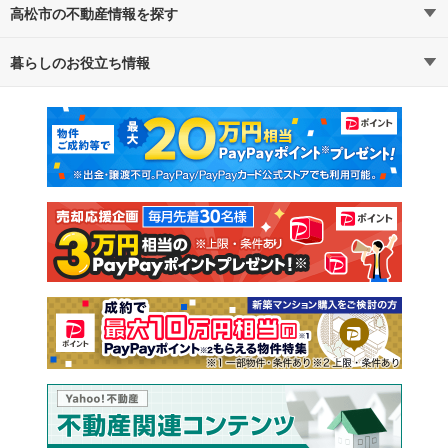
高松市の不動産情報を探す
路線・駅から探す
地域から探す
暮らしのお役立ち情報
不動産・住宅
賃貸住宅
通勤・通学時間から探す
地図から探す
マンションカタログ
教えて！住まいの先生
新築マンション
中古マンション
新築一戸建て
中古一戸建て
注文住宅
土地
売却査定