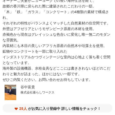
オーナーご夫妻がニューヨークでの長い海外生活を経て、
故郷の香川県に戻られた際に建築されたこだわりの一邸。
「木」「鉄」「ガラス」「コンクリート」の4種類の素材で構成さ
れ、
それぞれの特性がバランスよくマッチした自然素材の住空間です。
外壁はアフゼリアというモザンビーク原産の木材を使用。
赤褐色から現在はグレイッシュな色合いに変化し唯一無二のモダン
な雰囲気。
内装材にも木目の美しいアフリカ原産の自然木や珪藻土を使用。
鉱物やコンクリートを一部に取り入れた
インダストリアルかつヴィンテージな室内は心地よく落ち着く空間
となっています。
海外製の設備機器、水栓金具などここには書ききれないほどのこだ
わりと魅力が詰まった、ほかにはない一邸です。
ぜひご内覧ください。お問い合わせお待ちしています。
谷中富貴
株式会社暮らしワークス
25人
がお気に入り登録中 詳しい情報をチェック！