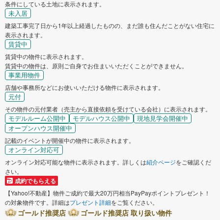
条件にしている土地に表示されます。
未入居
建築工事完了日から1年以上経過したものの、まだ誰も住んだことがない住宅に
表示されます。
賃貸中
賃貸中の物件に表示されます。
賃貸中の物件は、原則ご自身でお住まいいただくことができません。
事業用物件
店舗や事務所などにお使いいただける物件に表示されます。
元付
その物件の元付業者（売主から直接依頼を受けている会社）に表示されます。
モデルルーム公開中
モデルハウス公開中
現地見学会開催中
オープンハウス開催中
記載のイベントが開催中の物件に表示されます。
オンライン対応可
オンライン対応可能な物件に表示されます。詳しくは
紹介ページ
をご確認くだ
さい。
成約でもらえる
【Yahoo!不動産】物件ご成約で最大20万円相当PayPayポイントプレゼント！
の対象物件です。詳細は
プレゼント詳細
をご覧ください。
ゴールド推奨店
ゴールド推奨店 取り扱い物件