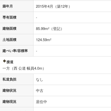
その他月額費用や、初期費用がかかります。ご注意ください。実際にお
借り入れの際は各金融機関等に、必ずご自身でご確認をお願いいたしま
築年月
2015年4月（築12年）
す。
条件によってお借り入れができないことがあります。
専有面積
-
不動産会社に購入相談をする
無料
建物面積
85.99m
（登記）
2
土地面積
124.59m
2
閉じる
建ぺい率/容積率
-
接道
一方（西 公道 幅員4.0m）
私道負担
なし
建物状況
中古
建物現況
居住中