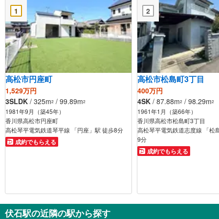
1
2
高松市円座町
高松市松島町3丁目
1,529万円
400万円
3SLDK
/ 325m
/ 99.89m
4SK
/ 87.88m
/ 98.29m
2
2
2
2
1981年9月（築45年）
1961年1月（築66年）
香川県高松市円座町
香川県高松市松島町3丁目
高松琴平電気鉄道琴平線 「円座」駅 徒歩8分
高松琴平電気鉄道志度線 「松
9分
成約でもらえる
成約でもらえる
伏石駅の近隣の駅から探す