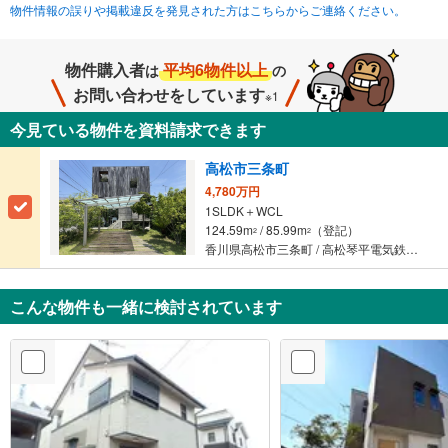
物件情報の誤りや掲載違反を発見された方はこちらからご連絡ください。
物件購入者
平均6物件以上
は
の
お問い合わせをしています
※1
今見ている物件を資料請求できます
高松市三条町
4,780万円
1SLDK＋WCL
124.59m
/ 85.99m
（登記）
2
2
香川県高松市三条町 / 高松琴平電気鉄道琴平線 「伏石」駅 徒歩8分
こんな物件も一緒に検討されています