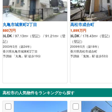
丸亀市城東町2丁目
高松市成合町
880万円
1,899万円
3LDK
/ 97.13m
（登記） / 91.21m
（登
3LDK
/ 178.43m
（登記） /
2
2
2
記）
（登記）
2003年3月（築24年）
2009年5月（築18年）
香川県丸亀市城東町2丁目
香川県高松市成合町
予讃線 「丸亀」駅 徒歩19分
予讃線 「鬼無」駅 徒歩53分
高松市の人気物件をランキングから探す