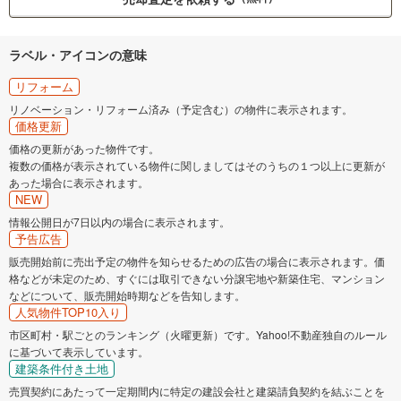
ラベル・アイコンの意味
リフォーム
リノベーション・リフォーム済み（予定含む）の物件に表示されます。
価格更新
価格の更新があった物件です。
複数の価格が表示されている物件に関しましてはそのうちの１つ以上に更新が
あった場合に表示されます。
NEW
情報公開日が7日以内の場合に表示されます。
予告広告
販売開始前に売出予定の物件を知らせるための広告の場合に表示されます。価
格などが未定のため、すぐには取引できない分譲宅地や新築住宅、マンション
などについて、販売開始時期などを告知します。
人気物件TOP10入り
市区町村・駅ごとのランキング（火曜更新）です。Yahoo!不動産独自のルール
に基づいて表示しています。
建築条件付き土地
売買契約にあたって一定期間内に特定の建設会社と建築請負契約を結ぶことを