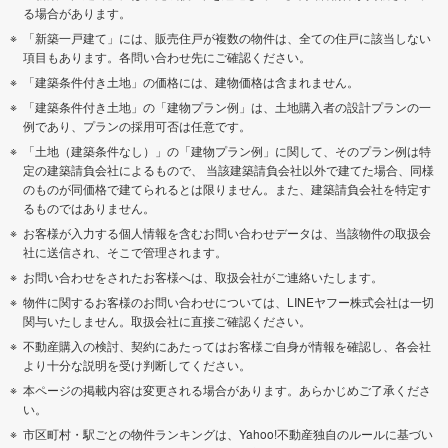
る場合があります。
「新築一戸建て」には、販売住戸が複数の物件は、全ての住戸に該当しない
項目もあります。各問い合わせ先にご確認ください。
「建築条件付き土地」の価格には、建物価格は含まれません。
「建築条件付き土地」の「建物プラン例」は、土地購入者の設計プランの一
例であり、プランの採用可否は任意です。
「土地（建築条件なし）」の「建物プラン例」に関して、そのプラン例は特
定の建築請負会社によるもので、 当該建築請負会社以外で建てた場合、同様
のものが同価格で建てられるとは限りません。また、建築請負会社を特定す
るものではありません。
お客様が入力する個人情報を含むお問い合わせデータは、当該物件の取扱会
社に送信され、そこで管理されます。
お問い合わせをされたお客様へは、取扱会社がご連絡いたします。
物件に関するお客様のお問い合わせについては、LINEヤフー株式会社は一切
関与いたしません。取扱会社に直接ご確認ください。
不動産購入の検討、契約にあたってはお客様ご自身が情報を確認し、各会社
より十分な説明を受け判断してください。
本ページの掲載内容は変更される場合があります。あらかじめご了承くださ
い。
市区町村・駅ごとの物件ランキングは、Yahoo!不動産独自のルールに基づい