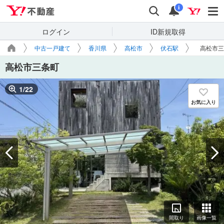
Yahoo!不動産
検索
通知
i
ログイン
ID新規取得
中古一戸建て
香川県
高松市
伏石駅
高松市三
高松市三条町
1
/
22
お気に入り
間取り
画像一覧