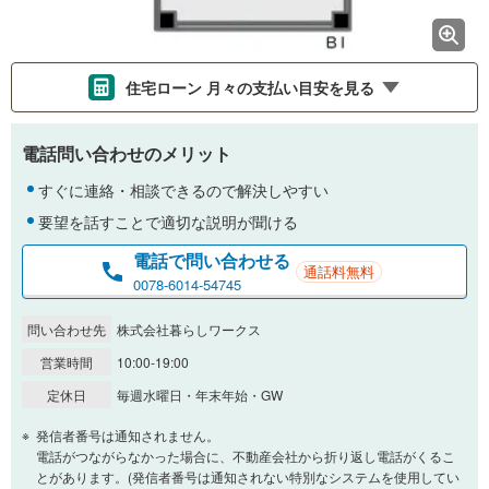
住宅ローン 月々の支払い目安を見る
支払いの目安をシミュレーションすることができます。
電話問い合わせのメリット
％
金利
すぐに連絡・相談できるので解決しやすい
要望を話すことで適切な説明が聞ける
電話で問い合わせる
通話料無料
0.01%
14.99%
0078-6014-54745
問い合わせ先
株式会社暮らしワークス
返済期間
営業時間
10:00-19:00
一般的には最長35年まで借り入れ可能です。多くの金融機関
定休日
毎週水曜日・年末年始・GW
が完済時の年齢は80歳までを条件としています。
万円
頭金
発信者番号は通知されません。
閉じる
電話がつながらなかった場合に、不動産会社から折り返し電話がくるこ
とがあります。(発信者番号は通知されない特別なシステムを使用してい