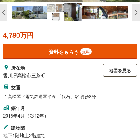
4,780万円
資料をもらう
無料
所在地
地図を見る
香川県高松市三条町
交通
高松琴平電気鉄道琴平線 「伏石」駅 徒歩8分
築年月
2015年4月（築12年）
建物階
地下1階地上2階建て