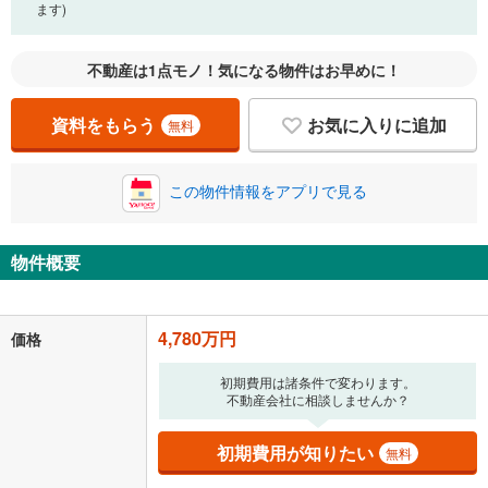
ます)
0万円
4,780万円
自己資金から住宅購入にかけられる金額を入力してくださ
不動産は1点モノ！気になる物件はお早めに！
い。一般的には物件価格の2割までが目安です。
万円
ボーナス
閉じる
/回
資料をもらう
お気に入りに追加
無料
この物件情報をアプリで見る
0円
4,780万円
年2回払いを想定しています。毎月の返済額に加えて、ボー
ナス時の増額分（1回分）を入力してください。
物件概要
ボーナス払いの限度額は金融機関によって異なります。
124,081
円
/月
月々の返済額
閉じる
4,780万円
価格
「金利」については、ご利用を予定されている金融機関等にご確認の
初期費用は諸条件で変わります。
上、ご自身での入力をお願いいたします。初期設定で自動入力されてい
不動産会社に相談しませんか？
る値は、実際の金融機関等における貸出金利とは何ら関係がなく、実際
の金融機関等における貸出金利を何ら保証するものではありません。返
済方法「元利均等返済」にて算出しております。入力された金利を35年
初期費用が知りたい
無料
適用した場合の計算結果を表示しています。