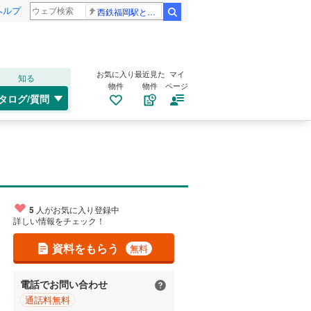
ヘルプ
西鉄福岡駅と薬院駅の構内で不適切音声
検索
お気に入り
最近見た
マイ
知る
物件
物件
ページ
タログ/質問
5
人がお気に入り登録中
詳しい情報をチェック！
資料をもらう
無料
電話でお問い合わせ
通話料無料