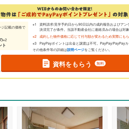
資料請求/見学予約日から90日以内の成約報告およびアン
ージ記載の価格で
決済完了が条件。当該不動産会社に連絡済みの場合は対
成約した物件価格に応じて付与額が変わるため実際にも
の
※2
PayPayポイントは出金と譲渡は不可。PayPay/PayP
ント
その他条件等の詳細は
説明ページ
をご覧ください。
資料をもらう
無料