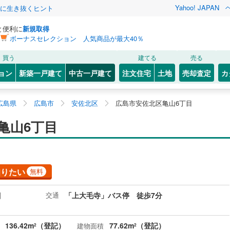
Yahoo! JAPAN
クに生き抜くヒント
と便利に
新規取得
ボーナスセレクション 人気商品が最大40％
買う
建てる
売る
ョン
新築一戸建て
中古一戸建て
注文住宅
土地
売却査定
カ
広島県
広島市
安佐北区
広島市安佐北区亀山6丁目
亀山6丁目
知りたい
無料
目
交通
「上大毛寺」バス停 徒歩7分
136.42m
（登記）
77.62m
（登記）
建物面積
2
2