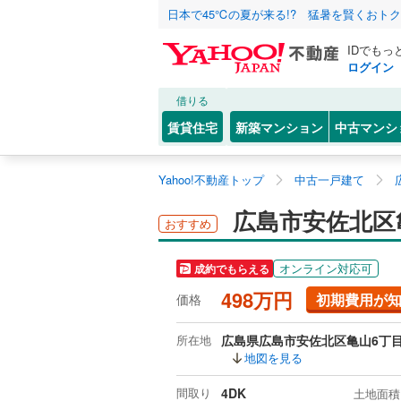
日本で45℃の夏が来る!? 猛暑を賢くおト
IDでもっ
ログイン
借りる
賃貸住宅
新築マンション
中古マンシ
Yahoo!不動産トップ
中古一戸建て
広島市安佐北区
おすすめ
オンライン対応可
成約でもらえる
498万円
初期費用が
価格
所在地
広島県広島市安佐北区亀山6丁
地図を見る
間取り
4DK
土地面積