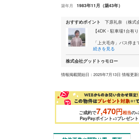
1983年11月（築43年）
築年月
おすすめポイント
下原礼奈 （株式
【4DK・駐車場1台有
「上大毛寺」バス停まで
続きを見る
株式会社グッドトゥモロー
情報掲載開始日：2025年7月13日 情報更新日
7,470
円
ご成約で
相当
の
※
PayPayポイント
プレゼント
※3