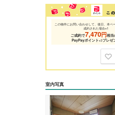
この物件にお問い合わせして、後日、本ペ
成約された場合※1
7,470
円
ご成約で
相当
PayPayポイント
プレゼ
※3
室内写真