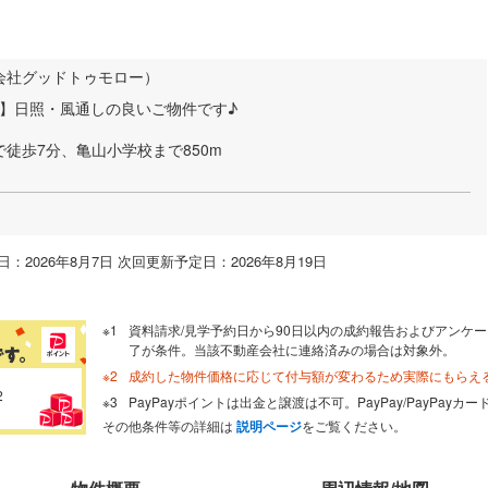
会社グッドトゥモロー）
り】日照・風通しの良いご物件です♪
徒歩7分、亀山小学校まで850m
：2026年8月7日 次回更新予定日：2026年8月19日
資料請求/見学予約日から90日以内の成約報告およびアンケー
了が条件。当該不動産会社に連絡済みの場合は対象外。
成約した物件価格に応じて付与額が変わるため実際にもらえ
2
PayPayポイントは出金と譲渡は不可。PayPay/PayPay
その他条件等の詳細は
説明ページ
をご覧ください。