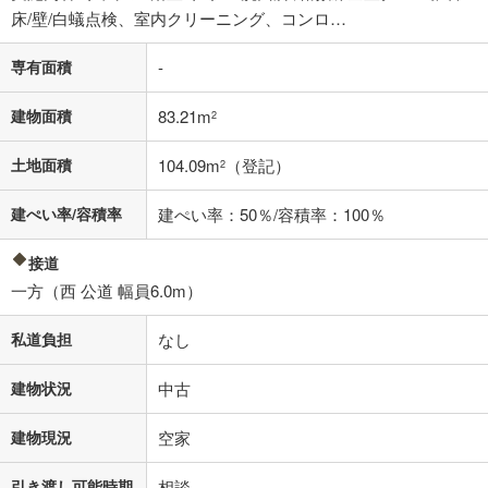
床/壁/白蟻点検、室内クリーニング、コンロ…
61,781
円
/月
月々の返済額
閉じる
専有面積
-
「金利」については、ご利用を予定されている金融機関等にご確認の
上、ご自身での入力をお願いいたします。初期設定で自動入力されてい
建物面積
83.21m
2
る値は、実際の金融機関等における貸出金利とは何ら関係がなく、実際
の金融機関等における貸出金利を何ら保証するものではありません。返
土地面積
104.09m
（登記）
済方法「元利均等返済」にて算出しております。入力された金利を35年
2
適用した場合の計算結果を表示しています。
その他月額費用や、初期費用がかかります。ご注意ください。実際にお
建ぺい率/容積率
建ぺい率：50％/容積率：100％
借り入れの際は各金融機関等に、必ずご自身でご確認をお願いいたしま
す。
接道
条件によってお借り入れができないことがあります。
一方（西 公道 幅員6.0m）
不動産会社に購入相談をする
無料
私道負担
なし
閉じる
建物状況
中古
建物現況
空家
引き渡し可能時期
相談