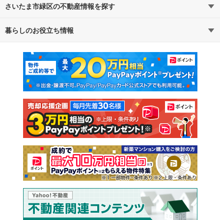
さいたま市緑区の不動産情報を探す
路線・駅から探す
地域から探す
暮らしのお役立ち情報
不動産・住宅
賃貸住宅
通勤・通学時間から探す
地図から探す
マンションカタログ
教えて！住まいの先生
新築マンション
中古マンション
新築一戸建て
中古一戸建て
注文住宅
土地
売却査定