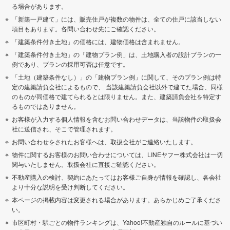
る場合があります。
「新築一戸建て」には、販売住戸が複数の物件は、全ての住戸に該当しない
項目もあります。各問い合わせ先にご確認ください。
「建築条件付き土地」の価格には、建物価格は含まれません。
「建築条件付き土地」の「建物プラン例」は、土地購入者の設計プランの一
例であり、プランの採用可否は任意です。
「土地（建築条件なし）」の「建物プラン例」に関して、そのプラン例は特
定の建築請負会社によるもので、 当該建築請負会社以外で建てた場合、同様
のものが同価格で建てられるとは限りません。また、建築請負会社を特定す
るものではありません。
お客様が入力する個人情報を含むお問い合わせデータは、当該物件の取扱会
社に送信され、そこで管理されます。
お問い合わせをされたお客様へは、取扱会社がご連絡いたします。
物件に関するお客様のお問い合わせについては、LINEヤフー株式会社は一切
関与いたしません。取扱会社に直接ご確認ください。
不動産購入の検討、契約にあたってはお客様ご自身が情報を確認し、各会社
より十分な説明を受け判断してください。
本ページの掲載内容は変更される場合があります。あらかじめご了承くださ
い。
市区町村・駅ごとの物件ランキングは、Yahoo!不動産独自のルールに基づい