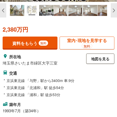
2,380万円
室内･現地を見学する
資料をもらう
無料
無料
所在地
地図を見る
埼玉県さいたま市緑区大字三室
交通
京浜東北線 「与野」駅から3400m 車:9分
京浜東北線 「北浦和」駅 徒歩54分
京浜東北線 「浦和」駅 徒歩53分
築年月
1993年7月（築34年）