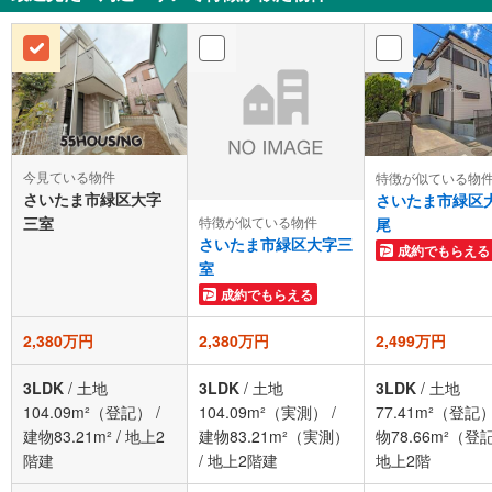
今見ている物件
特徴が似ている物
さいたま市緑区大字
さいたま市緑区
特徴が似ている物件
三室
尾
さいたま市緑区大字三
成約でもらえる
室
成約でもらえる
2,380万円
2,380万円
2,499万円
3LDK
/
土地
3LDK
/
土地
3LDK
/
土地
104.09m²（登記）
/
104.09m²（実測）
/
77.41m²（登記
建物83.21m²
/
地上2
建物83.21m²（実測）
物78.66m²（登
階建
/
地上2階建
地上2階