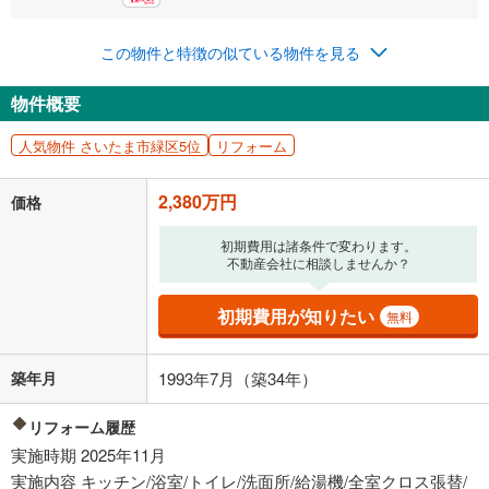
この物件と特徴の似ている物件を見る
返済期間
物件概要
一般的には最長35年まで借り入れ可能です。多くの金融機関
が完済時の年齢は80歳までを条件としています。
人気物件 さいたま市緑区5位
リフォーム
万円
頭金
閉じる
2,380万円
価格
0万円
2,380万円
初期費用は諸条件で変わります。
不動産会社に相談しませんか？
自己資金から住宅購入にかけられる金額を入力してくださ
い。一般的には物件価格の2割までが目安です。
万円
初期費用が知りたい
ボーナス
無料
閉じる
/回
築年月
1993年7月（築34年）
0円
2,380万円
リフォーム履歴
年2回払いを想定しています。毎月の返済額に加えて、ボー
実施時期 2025年11月
ナス時の増額分（1回分）を入力してください。
実施内容 キッチン/浴室/トイレ/洗面所/給湯機/全室クロス張替/
ボーナス払いの限度額は金融機関によって異なります。