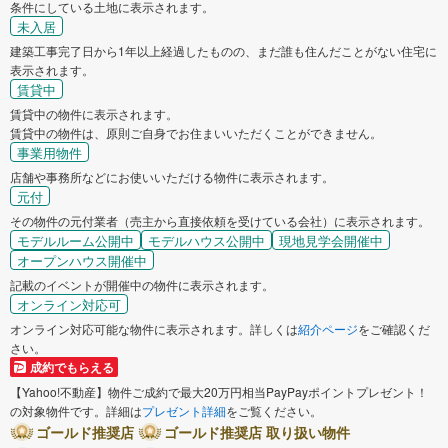
条件にしている土地に表示されます。
未入居
建築工事完了日から1年以上経過したものの、まだ誰も住んだことがない住宅に
表示されます。
賃貸中
賃貸中の物件に表示されます。
賃貸中の物件は、原則ご自身でお住まいいただくことができません。
事業用物件
店舗や事務所などにお使いいただける物件に表示されます。
元付
その物件の元付業者（売主から直接依頼を受けている会社）に表示されます。
モデルルーム公開中
モデルハウス公開中
現地見学会開催中
オープンハウス開催中
記載のイベントが開催中の物件に表示されます。
オンライン対応可
オンライン対応可能な物件に表示されます。詳しくは
紹介ページ
をご確認くだ
さい。
成約でもらえる
【Yahoo!不動産】物件ご成約で最大20万円相当PayPayポイントプレゼント！
の対象物件です。詳細は
プレゼント詳細
をご覧ください。
ゴールド推奨店
ゴールド推奨店 取り扱い物件