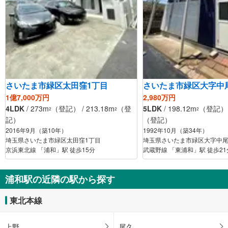
さいたま市緑区太田窪1丁目
さいたま市緑区大字中
1億7,000万円
2,980万円
4LDK
/ 273m
（登記） / 213.18m
（登
5LDK
/ 198.12m
（登記） /
2
2
2
記）
（登記）
2016年9月（築10年）
1992年10月（築34年）
埼玉県さいたま市緑区太田窪1丁目
埼玉県さいたま市緑区大字中
京浜東北線 「浦和」駅 徒歩15分
武蔵野線 「東浦和」駅 徒歩21
浦和駅の近隣の駅から探す
東北本線
上野
尾久