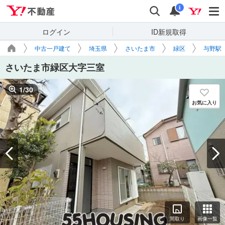
Yahoo!不動産
検索
通知
i
ログイン
ID新規取得
中古一戸建て
埼玉県
さいたま市
緑区
与野駅
さいたま市緑区大字三室
1
/
30
お気に入り
間取り
画像一覧