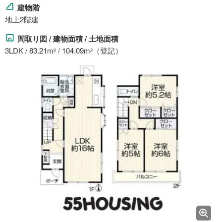
建物階
地上2階建
間取り図 / 建物面積 / 土地面積
3LDK / 83.21m
/ 104.09m
（登記）
2
2