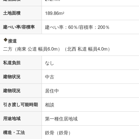
土地面積
189.86m
2
建ぺい率/容積率
建ぺい率：60％/容積率：200％
接道
二方（南東 公道 幅員6.0m）（北西 私道 幅員4.0m）
私道負担
なし
建物状況
中古
建物現況
居住中
引き渡し可能時期
相談
用途地域
第一種住居地域
構造・工法
鉄骨（鉄骨）