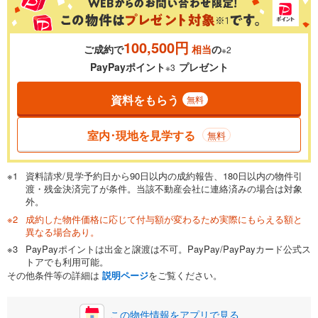
100,500円
ご成約で
相当
の
※2
0.01%
14.99%
PayPayポイント
プレゼント
※3
資料をもらう
無料
返済期間
一般的には最長35年まで借り入れ可能です。多くの金融機関
室内･現地を見学する
無料
が完済時の年齢は80歳までを条件としています。
万円
頭金
閉じる
資料請求/見学予約日から90日以内の成約報告、180日以内の物件引
渡・残金決済完了が条件。当該不動産会社に連絡済みの場合は対象
外。
成約した物件価格に応じて付与額が変わるため実際にもらえる額と
0万円
6,700万円
異なる場合あり。
自己資金から住宅購入にかけられる金額を入力してくださ
PayPayポイントは出金と譲渡は不可。PayPay/PayPayカード公式ス
い。一般的には物件価格の2割までが目安です。
万円
トアでも利用可能。
ボーナス
閉じる
/回
その他条件等の詳細は
説明ページ
をご覧ください。
この物件情報をアプリで見る