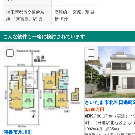
埼玉新都市交通伊奈
高崎線 「宮原」駅 徒
線 「東宮原」駅 徒歩
歩15分
5分
こんな物件も一緒に検討されています
さいたま市北区日進町
3,280万円
4DK
/ 80.67m
（実測） / 9
2
測）（日進駅北地区まち
1992年4月（築35年）
鴻巣市氷川町
埼玉県さいたま市北区日進町2