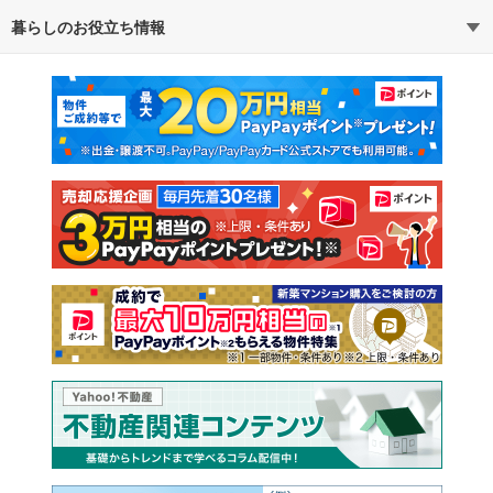
暮らしのお役立ち情報
不動産・住宅
賃貸住宅
通勤・通学時間から探す
地図から探す
マンションカタログ
教えて！住まいの先生
新築マンション
中古マンション
新築一戸建て
中古一戸建て
注文住宅
土地
売却査定