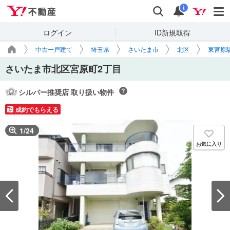
Yahoo!不動産
検索
通知
i
ログイン
ID新規取得
中古一戸建て
埼玉県
さいたま市
北区
東宮原
さいたま市北区宮原町2丁目
シルバー推奨店 取り扱い物件
成約でもらえる
1
/
24
お気に入り