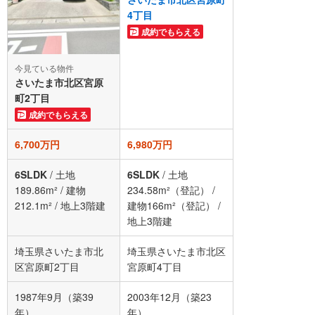
4丁目
成約でもらえる
今見ている物件
さいたま市北区宮原
町2丁目
成約でもらえる
6,700万円
6,980万円
6SLDK
/
土地
6SLDK
/
土地
189.86m²
/
建物
234.58m²（登記）
/
212.1m²
/
地上3階建
建物166m²（登記）
/
地上3階建
埼玉県さいたま市北
埼玉県さいたま市北区
区宮原町2丁目
宮原町4丁目
1987年9月（築39
2003年12月（築23
年）
年）