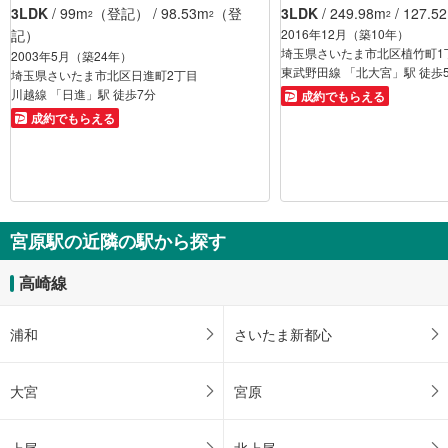
3LDK
/ 99m
（登記） / 98.53m
（登
3LDK
/ 249.98m
/ 127.5
2
2
2
記）
2016年12月（築10年）
埼玉県さいたま市北区植竹町1
2003年5月（築24年）
東武野田線 「北大宮」駅 徒歩
埼玉県さいたま市北区日進町2丁目
川越線 「日進」駅 徒歩7分
成約でもらえる
成約でもらえる
宮原駅の近隣の駅から探す
高崎線
浦和
さいたま新都心
大宮
宮原