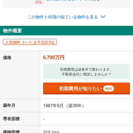
0円
6,700万円
年2回払いを想定しています。毎月の返済額に加えて、ボー
この物件と特徴の似ている物件を見る
ナス時の増額分（1回分）を入力してください。
ボーナス払いの限度額は金融機関によって異なります。
物件概要
173,922
円
/月
月々の返済額
閉じる
人気物件 さいたま市北区5位
「金利」については、ご利用を予定されている金融機関等にご確認の
上、ご自身での入力をお願いいたします。初期設定で自動入力されてい
6,700万円
価格
る値は、実際の金融機関等における貸出金利とは何ら関係がなく、実際
の金融機関等における貸出金利を何ら保証するものではありません。返
初期費用は諸条件で変わります。
済方法「元利均等返済」にて算出しております。入力された金利を35年
不動産会社に相談しませんか？
適用した場合の計算結果を表示しています。
その他月額費用や、初期費用がかかります。ご注意ください。実際にお
借り入れの際は各金融機関等に、必ずご自身でご確認をお願いいたしま
初期費用が知りたい
無料
す。
条件によってお借り入れができないことがあります。
築年月
1987年9月（築39年）
不動産会社に購入相談をする
無料
専有面積
-
閉じる
建物面積
212.1m
2