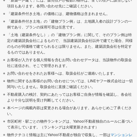
項目もあります。各問い合わせ先にご確認ください。
「建築条件付き土地」の価格には、建物価格は含まれません。
「建築条件付き土地」の「建物プラン例」は、土地購入者の設計プランの一
例であり、プランの採用可否は任意です。
「土地（建築条件なし）」の「建物プラン例」に関して、そのプラン例は特
定の建築請負会社によるもので、 当該建築請負会社以外で建てた場合、同様
のものが同価格で建てられるとは限りません。また、建築請負会社を特定す
るものではありません。
お客様が入力する個人情報を含むお問い合わせデータは、当該物件の取扱会
社に送信され、そこで管理されます。
お問い合わせをされたお客様へは、取扱会社がご連絡いたします。
物件に関するお客様のお問い合わせについては、LINEヤフー株式会社は一切
関与いたしません。取扱会社に直接ご確認ください。
不動産購入の検討、契約にあたってはお客様ご自身が情報を確認し、各会社
より十分な説明を受け判断してください。
本ページの掲載内容は変更される場合があります。あらかじめご了承くださ
い。
市区町村・駅ごとの物件ランキングは、Yahoo!不動産独自のルールに基づい
て表示しています。（ランキングは火曜更新されます）
物件クチコミ情報は主にYahoo!不動産が独自で収集し、一部は
マンションレ