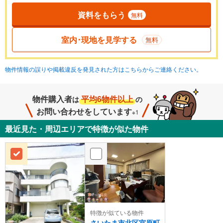
資料をもらう
無料
室内･現地を見学する
無料
物件情報の誤りや掲載違反を発見された方はこちらからご連絡ください。
物件購入者
平均6物件以上
は
の
お問い合わせをしています
※1
最近見た・周辺エリアで特徴が似た物件
特徴が似ている物件
さいたま市北区宮原町