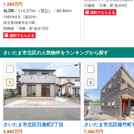
1,280万円
川越線 「日進」駅 徒歩4分
4LDK
/ 114.27m
（登記） / 89.84m
2
2
成約でもらえる
1995年6月（築32年）
埼玉県鴻巣市氷川町
高崎線 「鴻巣」駅 徒歩15分
成約でもらえる
さいたま市北区の人気物件をランキングから探す
1
2
さいたま市北区日進町2丁目
さいたま市北区植竹町
4,980万円
7,480万円