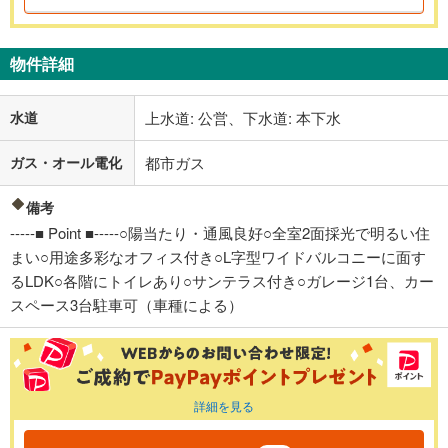
物件詳細
水道
上水道: 公営、下水道: 本下水
ガス・オール電化
都市ガス
備考
-----■ Point ■-----○陽当たり・通風良好○全室2面採光で明るい住
まい○用途多彩なオフィス付き○L字型ワイドバルコニーに面す
るLDK○各階にトイレあり○サンテラス付き○ガレージ1台、カー
スペース3台駐車可（車種による）
詳細を見る