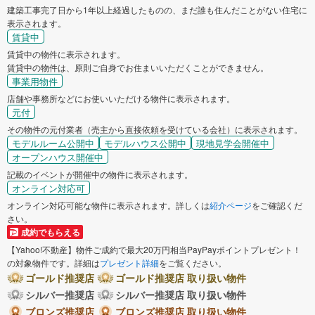
建築工事完了日から1年以上経過したものの、まだ誰も住んだことがない住宅に
表示されます。
賃貸中
賃貸中の物件に表示されます。
賃貸中の物件は、原則ご自身でお住まいいただくことができません。
事業用物件
店舗や事務所などにお使いいただける物件に表示されます。
元付
その物件の元付業者（売主から直接依頼を受けている会社）に表示されます。
モデルルーム公開中
モデルハウス公開中
現地見学会開催中
オープンハウス開催中
記載のイベントが開催中の物件に表示されます。
オンライン対応可
オンライン対応可能な物件に表示されます。詳しくは
紹介ページ
をご確認くだ
さい。
成約でもらえる
【Yahoo!不動産】物件ご成約で最大20万円相当PayPayポイントプレゼント！
の対象物件です。詳細は
プレゼント詳細
をご覧ください。
ゴールド推奨店
ゴールド推奨店 取り扱い物件
シルバー推奨店
シルバー推奨店 取り扱い物件
ブロンズ推奨店
ブロンズ推奨店 取り扱い物件