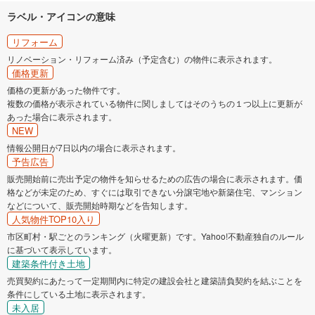
ラベル・アイコンの意味
リフォーム
リノベーション・リフォーム済み（予定含む）の物件に表示されます。
価格更新
価格の更新があった物件です。
複数の価格が表示されている物件に関しましてはそのうちの１つ以上に更新が
あった場合に表示されます。
NEW
情報公開日が7日以内の場合に表示されます。
予告広告
販売開始前に売出予定の物件を知らせるための広告の場合に表示されます。価
格などが未定のため、すぐには取引できない分譲宅地や新築住宅、マンション
などについて、販売開始時期などを告知します。
人気物件TOP10入り
市区町村・駅ごとのランキング（火曜更新）です。Yahoo!不動産独自のルール
に基づいて表示しています。
建築条件付き土地
売買契約にあたって一定期間内に特定の建設会社と建築請負契約を結ぶことを
条件にしている土地に表示されます。
未入居