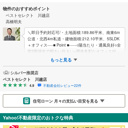
物件のおすすめポイント
ベストセレクト 川越店
高橋明夫
＼即日予約対応可/・土地面積:189.86平米、南東6m
公道・北西4m私道・建物面積:212.10平米、5SLDK
＋オフィス----■ Point ■-----○陽当たり・通風良好○全
室2面採光で明るい住まい○用途多彩なオフィス付…
もっと見る
シルバー推奨店
ベストセレクト 川越店
4.9
不動産会社レビュー22件
住宅ローン 月々の支払い目安を見る
支払いの目安をシミュレーションすることができます。
Yahoo!不動産限定のおトクな特典
％
金利