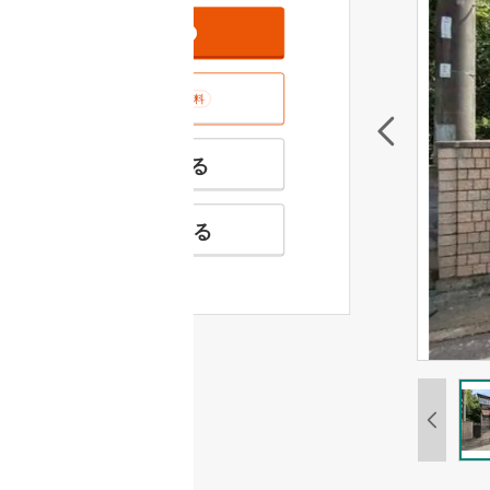
資料をもらう
無料
室内･現地を見学する
無料
特徴の似た物件を見る
お気に入りに追加する