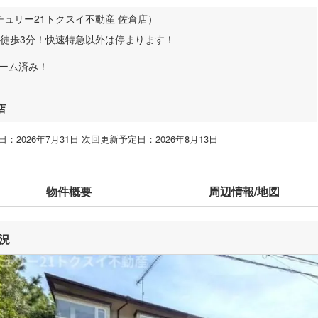
チュリー21トクスイ不動産 佐倉店）
駅徒歩3分！快速特急以外は停まります！
ォーム済み！
店
：2026年7月31日 次回更新予定日：2026年8月13日
物件概要
周辺情報/地図
況