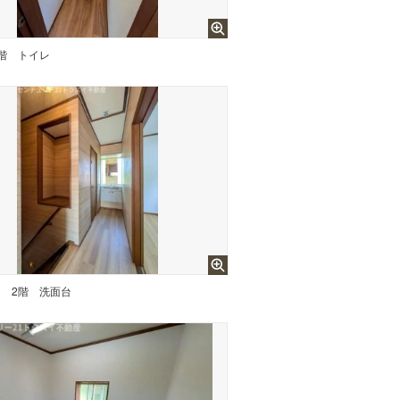
1階 トイレ
台
2階 洗面台