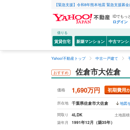
【緊急支援】令和8年熊本地震 緊急支援募
IDでもっ
ログイン
借りる
賃貸住宅
新築マンション
中古マンシ
Yahoo!不動産トップ
中古一戸建て
佐倉市大佐倉
おすすめ
1,690万円
初期費用
価格
所在地
千葉県佐倉市大佐倉
地図
間取り
4LDK
土地面積
1991年12月（築35年）
築年月