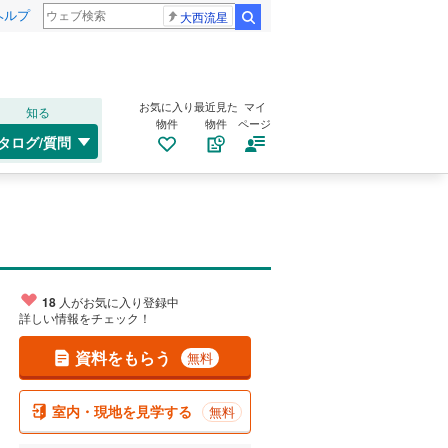
ヘルプ
大西流星
検索
お気に入り
最近見た
マイ
知る
物件
物件
ページ
タログ/質問
18
人がお気に入り登録中
詳しい情報をチェック！
資料をもらう
無料
室内・現地を見学する
無料