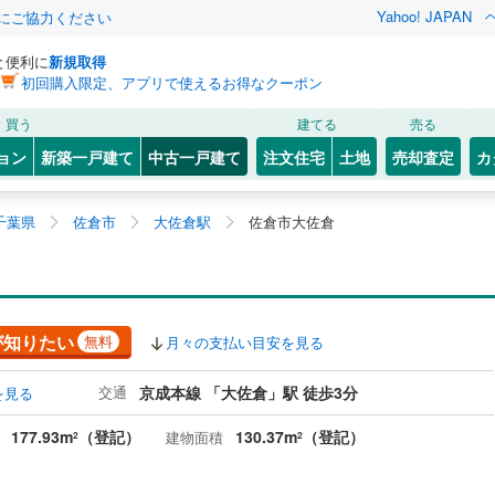
Yahoo! JAPAN
金にご協力ください
と便利に
新規取得
初回購入限定、アプリで使えるお得なクーポン
買う
建てる
売る
ョン
新築一戸建て
中古一戸建て
注文住宅
土地
売却査定
カ
千葉県
佐倉市
大佐倉駅
佐倉市大佐倉
が知りたい
無料
月々の支払い目安を見る
交通
京成本線 「大佐倉」駅 徒歩3分
を見る
177.93m
（登記）
130.37m
（登記）
建物面積
2
2