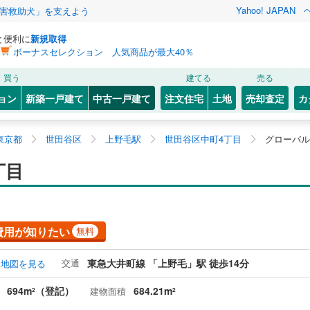
Yahoo! JAPAN
害救助犬」を支えよう
と便利に
新規取得
ボーナスセレクション 人気商品が最大40％
買う
建てる
売る
ョン
新築一戸建て
中古一戸建て
注文住宅
土地
売却査定
カ
東京都
世田谷区
上野毛駅
世田谷区中町4丁目
グローバル
丁目
費用が知りたい
無料
交通
東急大井町線 「上野毛」駅 徒歩14分
地図を見る
694m
（登記）
684.21m
建物面積
2
2