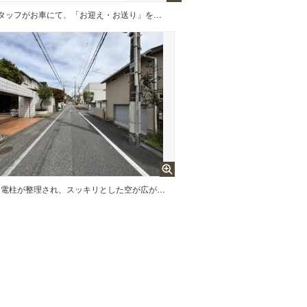
ご自宅から現地まで、当社スタッフがお車にて、「お迎え・お送り」をしております。ぜひお気軽にお問い合わせくださいませ
電柱が整理され、スッキリとした空が広がる前面道路。歩行者との距離も保てる道幅があり、小さなお子様がいるご家族も安心です。統一感のある美しい街並みが、住まうことの喜びと誇りを日々実感させてくれます