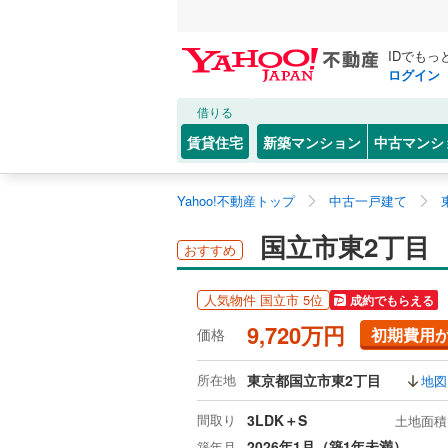
IDでもっ
ログイン
借りる
賃貸住宅
新築マンション
中古マンシ
Yahoo!不動産トップ
中古一戸建て
国立市東2丁目
おすすめ
人気物件 国立市 5位
成約でもらえる
9,720万円
初期費用
価格
所在地
東京都国立市東2丁目
地図
間取り
3LDK＋S
土地面積
2026年1月（築1年未満）
築年月