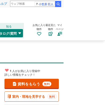
ヘルプ
小笠原 巨人
検索
お気に入り
最近見た
マイ
知る
物件
物件
ページ
タログ/質問
1
人がお気に入り登録中
詳しい情報をチェック！
資料をもらう
無料
室内・現地を見学する
無料