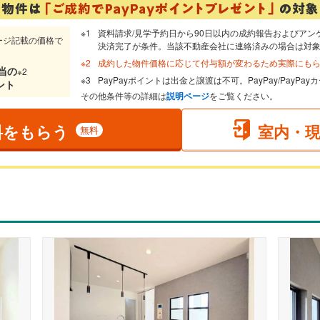
資料請求/見学予約日から90日以内の成約報告およびアン
ージ記載の価格で
決済完了が条件。当該不動産会社に連絡済みの場合は対
成約した物件価格に応じて付与額が変わるため実際にも
当
の
※2
PayPayポイントは出金と譲渡は不可。PayPay/PayP
ント
その他条件等の詳細は
説明ページ
をご覧ください。
料をもらう
室内・
無料