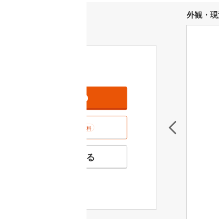
外観・現
資料をもらう
無料
室内･現地を見学する
無料
お気に入りに追加する