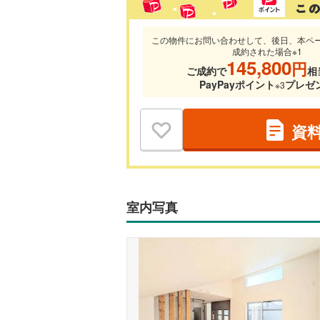
この物件にお問い合わせして、後日、本ペ
成約された場合※1
145,800
円
ご成約で
相
PayPayポイント
プレゼ
※3
資
室内写真