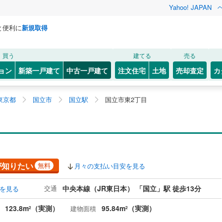
Yahoo! JAPAN
と便利に
新規取得
買う
建てる
売る
ョン
新築一戸建て
中古一戸建て
注文住宅
土地
売却査定
カ
東京都
国立市
国立駅
国立市東2丁目
が知りたい
無料
月々の支払い目安を見る
交通
中央本線（JR東日本） 「国立」駅 徒歩13分
を見る
123.8m
（実測）
95.84m
（実測）
建物面積
2
2