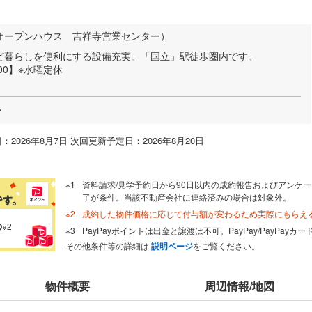
オープンハウス 吉祥寺営業センター）
ど暮らしを便利にする設備充実。「国立」駅徒歩圏内です。
:00】※水曜定休
ー
：2026年8月7日 次回更新予定日：2026年8月20日
資料請求/見学予約日から90日以内の成約報告およびアンケー
了が条件。当該不動産会社に連絡済みの場合は対象外。
成約した物件価格に応じて付与額が変わるため実際にもらえ
の
※2
PayPayポイントは出金と譲渡は不可。PayPay/PayPay
その他条件等の詳細は
説明ページ
をご覧ください。
物件概要
周辺情報/地図