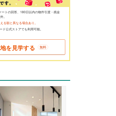
ケートの回答、180日以内の物件引渡・残金
象外。
らえる額と異なる場合あり。
ayカード公式ストアでも利用可能。
現地を見学する
無料