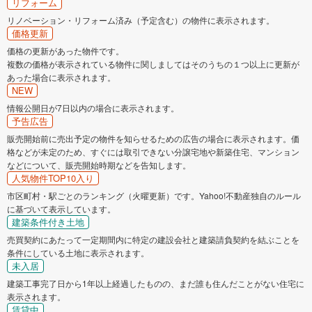
リフォーム
リノベーション・リフォーム済み（予定含む）の物件に表示されます。
価格更新
価格の更新があった物件です。
複数の価格が表示されている物件に関しましてはそのうちの１つ以上に更新が
あった場合に表示されます。
NEW
情報公開日が7日以内の場合に表示されます。
予告広告
販売開始前に売出予定の物件を知らせるための広告の場合に表示されます。価
格などが未定のため、すぐには取引できない分譲宅地や新築住宅、マンション
などについて、販売開始時期などを告知します。
人気物件TOP10入り
市区町村・駅ごとのランキング（火曜更新）です。Yahoo!不動産独自のルール
に基づいて表示しています。
建築条件付き土地
売買契約にあたって一定期間内に特定の建設会社と建築請負契約を結ぶことを
条件にしている土地に表示されます。
未入居
建築工事完了日から1年以上経過したものの、まだ誰も住んだことがない住宅に
表示されます。
賃貸中