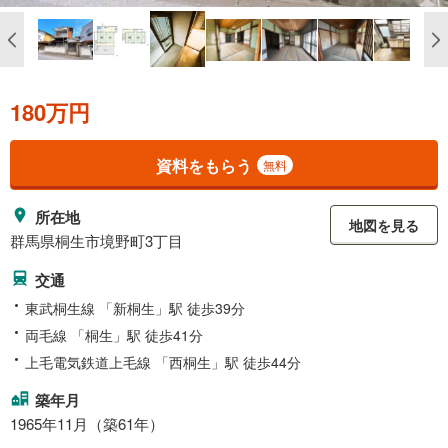
180万円
資料をもらう
無料
所在地
地図を見る
群馬県桐生市境野町3丁目
交通
東武桐生線 「新桐生」駅 徒歩39分
両毛線 「桐生」駅 徒歩41分
上毛電気鉄道上毛線 「西桐生」駅 徒歩44分
築年月
1965年11月（築61年）