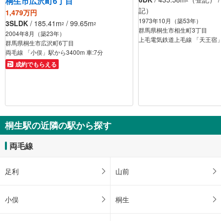
桐生市広沢町6丁目
記）
1,479万円
1973年10月（築53年）
3SLDK
/ 185.41m
/ 99.65m
2
2
群馬県桐生市相生町3丁目
2004年8月（築23年）
上毛電気鉄道上毛線 「天王宿」
群馬県桐生市広沢町6丁目
両毛線 「小俣」駅から3400m 車:7分
成約でもらえる
桐生駅の近隣の駅から探す
両毛線
足利
山前
小俣
桐生