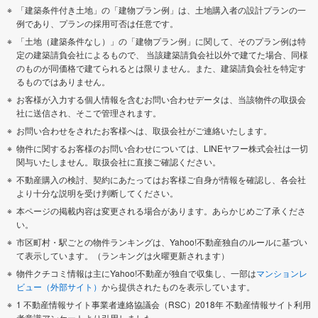
「建築条件付き土地」の「建物プラン例」は、土地購入者の設計プランの一
例であり、プランの採用可否は任意です。
「土地（建築条件なし）」の「建物プラン例」に関して、そのプラン例は特
定の建築請負会社によるもので、 当該建築請負会社以外で建てた場合、同様
のものが同価格で建てられるとは限りません。また、建築請負会社を特定す
るものではありません。
お客様が入力する個人情報を含むお問い合わせデータは、当該物件の取扱会
社に送信され、そこで管理されます。
お問い合わせをされたお客様へは、取扱会社がご連絡いたします。
物件に関するお客様のお問い合わせについては、LINEヤフー株式会社は一切
関与いたしません。取扱会社に直接ご確認ください。
不動産購入の検討、契約にあたってはお客様ご自身が情報を確認し、各会社
より十分な説明を受け判断してください。
本ページの掲載内容は変更される場合があります。あらかじめご了承くださ
い。
市区町村・駅ごとの物件ランキングは、Yahoo!不動産独自のルールに基づい
て表示しています。（ランキングは火曜更新されます）
物件クチコミ情報は主にYahoo!不動産が独自で収集し、一部は
マンションレ
ビュー（外部サイト）
から提供されたものを表示しています。
1 不動産情報サイト事業者連絡協議会（RSC）2018年 不動産情報サイト利用
者意識アンケートより引用しました。