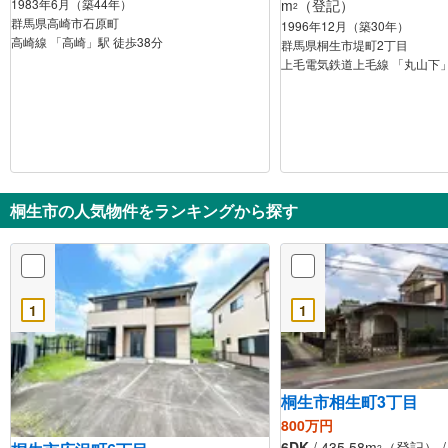
1983年6月（築44年）
m
（登記）
2
群馬県高崎市石原町
1996年12月（築30年）
高崎線 「高崎」駅 徒歩38分
群馬県桐生市堤町2丁目
上毛電気鉄道上毛線 「丸山下」
桐生市の人気物件をランキングから探す
1
1
桐生市相生町3丁目
800万円
6DK
/ 435.58m
（登記） / 
2