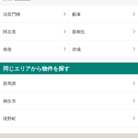
治良門橋
藪塚
阿左美
新桐生
相老
赤城
同じエリアから物件を探す
群馬県
桐生市
境野町