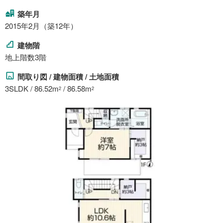
築年月
2015年2月（築12年）
建物階
地上階数3階
間取り図 / 建物面積 / 土地面積
3SLDK / 86.52m
/ 86.58m
2
2