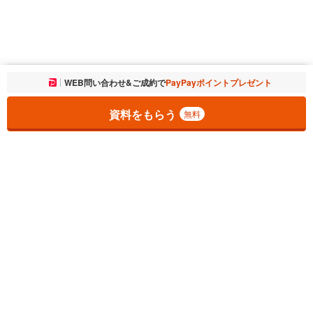
お気に入りに追加しました。
WEB問い合わせ&ご成約で
PayPayポイントプレゼント
一覧を開く
資料をもらう
無料
1
チェックした
件
をまとめて
資料をもらう
無料