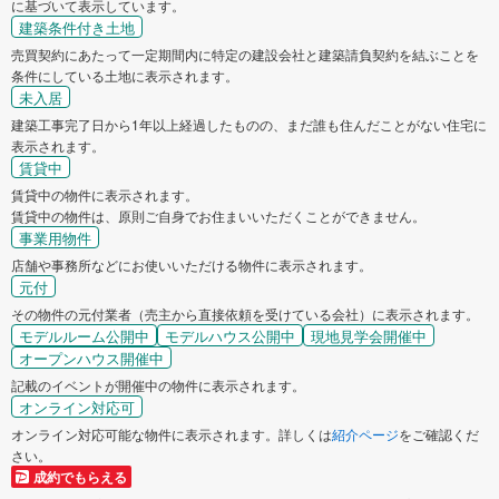
に基づいて表示しています。
建築条件付き土地
売買契約にあたって一定期間内に特定の建設会社と建築請負契約を結ぶことを
条件にしている土地に表示されます。
未入居
建築工事完了日から1年以上経過したものの、まだ誰も住んだことがない住宅に
表示されます。
賃貸中
賃貸中の物件に表示されます。
賃貸中の物件は、原則ご自身でお住まいいただくことができません。
事業用物件
店舗や事務所などにお使いいただける物件に表示されます。
元付
その物件の元付業者（売主から直接依頼を受けている会社）に表示されます。
モデルルーム公開中
モデルハウス公開中
現地見学会開催中
オープンハウス開催中
記載のイベントが開催中の物件に表示されます。
オンライン対応可
オンライン対応可能な物件に表示されます。詳しくは
紹介ページ
をご確認くだ
さい。
成約でもらえる