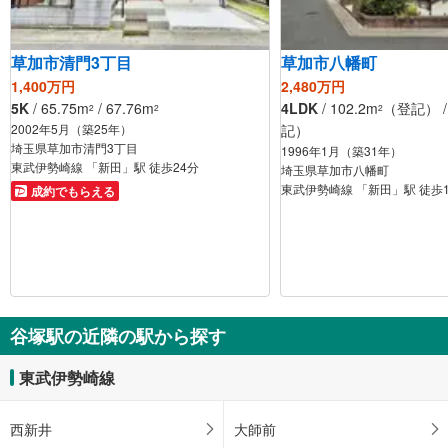
草加市清門3丁目
草加市八幡町
1,400万円
2,480万円
5K
/ 65.75m
/ 67.76m
4LDK
/ 102.2m
（登記） / 
2
2
2
2002年5月（築25年）
記）
埼玉県草加市清門3丁目
1996年1月（築31年）
東武伊勢崎線 「新田」駅 徒歩24分
埼玉県草加市八幡町
東武伊勢崎線 「新田」駅 徒歩
成約でもらえる
谷塚駅の近隣の駅から探す
東武伊勢崎線
西新井
大師前