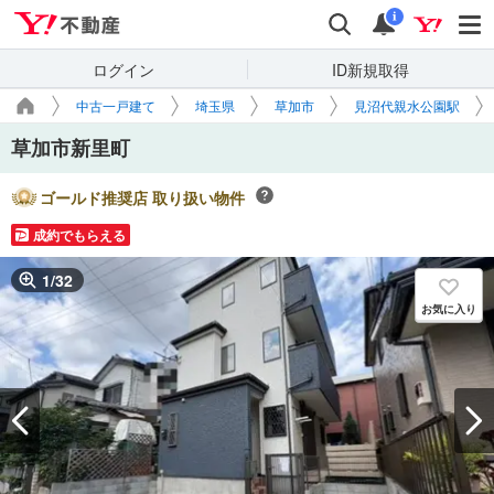
Yahoo!不動産
検索
通知
i
ログイン
ID新規取得
中古一戸建て
埼玉県
草加市
見沼代親水公園駅
草加市新里町
ゴールド推奨店 取り扱い物件
成約でもらえる
1
/
32
お気に入り