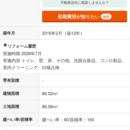
不動産会社に相談しませんか？
適用した場合の計算結果を表示しています。
その他月額費用や、初期費用がかかります。ご注意ください。実際にお
借り入れの際は各金融機関等に、必ずご自身でご確認をお願いいたしま
初期費用が知りたい
無料
す。
条件によってお借り入れができないことがあります。
築年月
2015年2月（築12年）
不動産会社に購入相談をする
無料
リフォーム履歴
実施時期 2026年7月
閉じる
実施内容 トイレ、壁、床、その他、洗面台新品、コンロ新品、
室内クリーニング、白蟻点検
専有面積
-
建物面積
86.52m
2
土地面積
86.58m
2
建ぺい率/容積率
建ぺい率：60/容積率：160