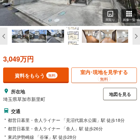
間取り
画像一覧
3,049万円
室内･現地を見学する
資料をもらう
無料
無料
所在地
地図を見る
埼玉県草加市新里町
交通
都営日暮里・舎人ライナー 「見沼代親水公園」駅 徒歩18分
都営日暮里・舎人ライナー 「舎人」駅 徒歩26分
東武伊勢崎線 「谷塚」駅 徒歩28分