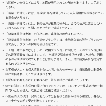
市区町村の合併などにより、地図が表示されない場合があります。ご了承く
ださい。
「新築一戸建て」には、完成後1年を経過している未入居物件が掲載されてい
る場合があります。
「新築一戸建て」には、販売住戸が複数の物件は、全ての住戸に該当しない
項目もあります。各問い合わせ先にご確認ください。
「建築条件付き土地」の価格には、建物価格は含まれません。
「建築条件付き土地」の「建物プラン例」は、土地購入者の設計プランの一
例であり、プランの採用可否は任意です。
「土地（建築条件なし）」の「建物プラン例」に関して、そのプラン例は特
定の建築請負会社によるもので、 当該建築請負会社以外で建てた場合、同様
のものが同価格で建てられるとは限りません。また、建築請負会社を特定す
るものではありません。
お客様が入力する個人情報を含むお問い合わせデータは、当該物件の取扱会
社に送信され、そこで管理されます。
お問い合わせをされたお客様へは、取扱会社がご連絡いたします。
物件に関するお客様のお問い合わせについては、LINEヤフー株式会社は一切
関与いたしません。取扱会社に直接ご確認ください。
不動産購入の検討、契約にあたってはお客様ご自身が情報を確認し、各会社
より十分な説明を受け判断してください。