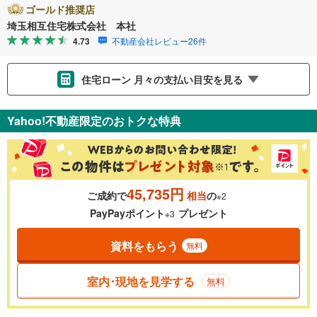
ゴールド推奨店
埼玉相互住宅株式会社 本社
4.73
不動産会社レビュー26件
住宅ローン 月々の支払い目安を見る
支払いの目安をシミュレーションすることができます。
Yahoo!不動産限定のおトクな特典
％
金利
45,735円
ご成約で
相当
の
※2
0.01%
14.99%
PayPayポイント
プレゼント
※3
資料をもらう
無料
返済期間
一般的には最長35年まで借り入れ可能です。多くの金融機関
室内･現地を見学する
無料
が完済時の年齢は80歳までを条件としています。
万円
頭金
閉じる