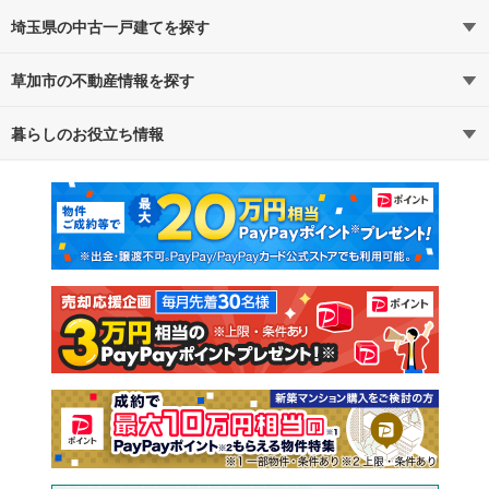
埼玉県の中古一戸建てを探す
草加市の不動産情報を探す
路線・駅から探す
地域から探す
暮らしのお役立ち情報
不動産・住宅
賃貸住宅
通勤・通学時間から探す
地図から探す
マンションカタログ
教えて！住まいの先生
新築マンション
中古マンション
新築一戸建て
中古一戸建て
注文住宅
土地
売却査定