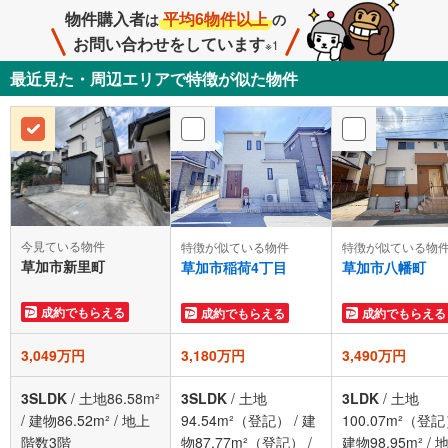
物件購入者
平均6物件以上
は
の
お問い合わせをしています
※1
最近見た・周辺エリアで特徴が似た物件
今見ている物件
特徴が似ている物件
特徴が似ている物
草加市新里町
草加市稲荷4丁目
草加市八幡町
成約でもらえる
成約でもらえる
成約でもらえる
3,049万円
3,180万円
3,490万円
3SLDK
/
土地86.58m²
3SLDK
/
土地
3LDK
/
土地
/
建物86.52m²
/
地上
94.54m²（登記）
/
建
100.07m²（登
階数3階
物87.77m²（登記）
/
建物98.95m²
/