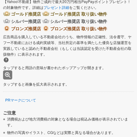
【Yahoo!不動産】物件ご成約で最大20万円相当PayPayポイントプレゼント！
の対象物件です。詳細は
プレゼント詳細
をご覧ください。
ゴールド推奨店
ゴールド推奨店 取り扱い物件
シルバー推奨店
シルバー推奨店 取り扱い物件
ブロンズ推奨店
ブロンズ推奨店 取り扱い物件
広告商品を購入している不動産会社のうち、物件情報の正確性、法令遵守、ヤ
フー不動産における成約実績等、当社所定の基準を満たした優良な店舗運営を
実践していると認めた不動産会社（もしくは当該認定を受けた不動産会社の取
扱物件）に表示されます。
タップすると用語の意味が書かれたポップアップが開きます。
タップすると画像を拡大表示されます。
PRマークについて
ご注意
消費税および地方消費税の対象となる場合は税込み価格が表示されていま
す。
物件の写真やイラスト、CGなどは実際と異なる場合があります。