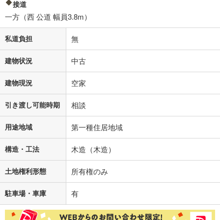
接道
一方（西 公道 幅員3.8m）
私道負担
無
建物状況
中古
建物現況
空家
引き渡し可能時期
相談
用途地域
第一種住居地域
構造・工法
木造（木造）
土地権利形態
所有権のみ
駐車場・車庫
有