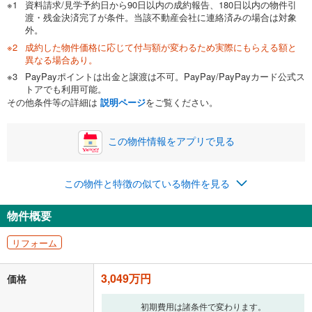
資料請求/見学予約日から90日以内の成約報告、180日以内の物件引
渡・残金決済完了が条件。当該不動産会社に連絡済みの場合は対象
外。
成約した物件価格に応じて付与額が変わるため実際にもらえる額と
0万円
3,049万円
異なる場合あり。
自己資金から住宅購入にかけられる金額を入力してくださ
PayPayポイントは出金と譲渡は不可。PayPay/PayPayカード公式ス
い。一般的には物件価格の2割までが目安です。
万円
トアでも利用可能。
ボーナス
閉じる
/回
その他条件等の詳細は
説明ページ
をご覧ください。
この物件情報をアプリで見る
0円
3,049万円
年2回払いを想定しています。毎月の返済額に加えて、ボー
この物件と特徴の似ている物件を見る
ナス時の増額分（1回分）を入力してください。
ボーナス払いの限度額は金融機関によって異なります。
物件概要
79,147
円
/月
月々の返済額
閉じる
リフォーム
「金利」については、ご利用を予定されている金融機関等にご確認の
上、ご自身での入力をお願いいたします。初期設定で自動入力されてい
3,049万円
価格
る値は、実際の金融機関等における貸出金利とは何ら関係がなく、実際
の金融機関等における貸出金利を何ら保証するものではありません。返
初期費用は諸条件で変わります。
済方法「元利均等返済」にて算出しております。入力された金利を35年