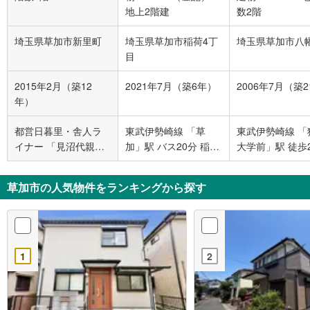
地上2階建
数2階
埼玉県草加市新里町
埼玉県草加市稲荷4丁
埼玉県草加市八
目
2015年2月（築12
2021年7月（築6年）
2006年7月（築
年）
都営日暮里・舎人ラ
東武伊勢崎線 「草
東武伊勢崎線 「
イナー 「見沼代親水
加」駅 バス20分 稲荷
大学前」駅 徒歩
公園」駅 徒歩18分
桜橋入口 バス停下車
徒歩3分
草加市の人気物件をランキングから探す
1
2