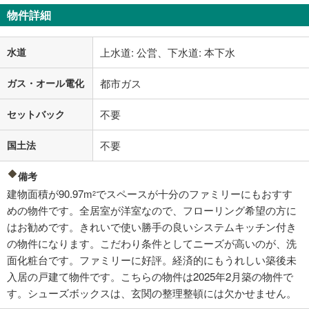
物件詳細
水道
上水道: 公営、下水道: 本下水
ガス・オール電化
都市ガス
セットバック
不要
国土法
不要
備考
建物面積が90.97m
でスペースが十分のファミリーにもおすす
2
めの物件です。全居室が洋室なので、フローリング希望の方に
はお勧めです。きれいで使い勝手の良いシステムキッチン付き
の物件になります。こだわり条件としてニーズが高いのが、洗
面化粧台です。ファミリーに好評。経済的にもうれしい築後未
入居の戸建て物件です。こちらの物件は2025年2月築の物件で
す。シューズボックスは、玄関の整理整頓には欠かせません。