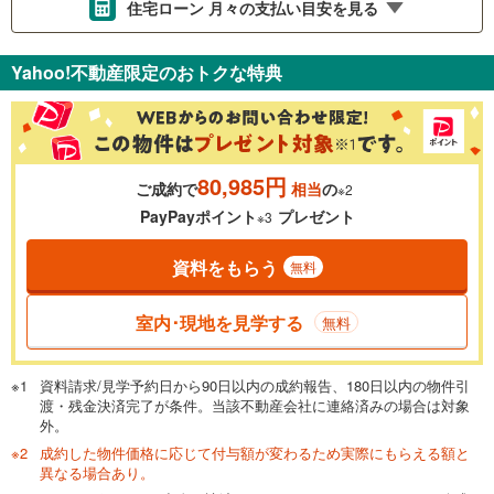
住宅ローン 月々の支払い目安を見る
支払いの目安をシミュレーションすることができます。
Yahoo!不動産限定のおトクな特典
％
金利
80,985円
ご成約で
相当
の
※2
0.01%
14.99%
PayPayポイント
プレゼント
※3
資料をもらう
無料
返済期間
一般的には最長35年まで借り入れ可能です。多くの金融機関
室内･現地を見学する
無料
が完済時の年齢は80歳までを条件としています。
万円
頭金
閉じる
資料請求/見学予約日から90日以内の成約報告、180日以内の物件引
渡・残金決済完了が条件。当該不動産会社に連絡済みの場合は対象
外。
成約した物件価格に応じて付与額が変わるため実際にもらえる額と
0万円
5,399万円
異なる場合あり。
自己資金から住宅購入にかけられる金額を入力してくださ