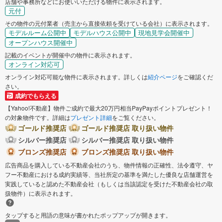
店舗や事務所などにお使いいただける物件に表示されます。
元付
その物件の元付業者（売主から直接依頼を受けている会社）に表示されます。
モデルルーム公開中
モデルハウス公開中
現地見学会開催中
オープンハウス開催中
記載のイベントが開催中の物件に表示されます。
オンライン対応可
オンライン対応可能な物件に表示されます。詳しくは
紹介ページ
をご確認くだ
さい。
成約でもらえる
【Yahoo!不動産】物件ご成約で最大20万円相当PayPayポイントプレゼント！
の対象物件です。詳細は
プレゼント詳細
をご覧ください。
ゴールド推奨店
ゴールド推奨店 取り扱い物件
シルバー推奨店
シルバー推奨店 取り扱い物件
ブロンズ推奨店
ブロンズ推奨店 取り扱い物件
広告商品を購入している不動産会社のうち、物件情報の正確性、法令遵守、ヤ
フー不動産における成約実績等、当社所定の基準を満たした優良な店舗運営を
実践していると認めた不動産会社（もしくは当該認定を受けた不動産会社の取
扱物件）に表示されます。
タップすると用語の意味が書かれたポップアップが開きます。