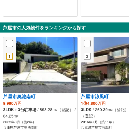
芦屋市の人気物件をランキングから探す
1
2
芦屋市奥池南町
芦屋市涼風町
9,990万円
1億4,800万円
3LDK＋3台駐車場
/ 893.28m
（登記） /
3LDK
/ 260.39m
（登記） /
2
2
84.25m
（登記）
2
2025年3月（築2年）
2016年7月（築11年）
兵庫県芦屋市奥池南町
兵庫県芦屋市涼風町