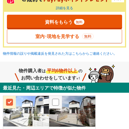
詳細を見る
資料をもらう
無料
室内･現地を見学する
無料
物件情報の誤りや掲載違反を発見された方はこちらからご連絡ください。
物件購入者
平均6物件以上
は
の
お問い合わせをしています
※1
最近見た・周辺エリアで特徴が似た物件