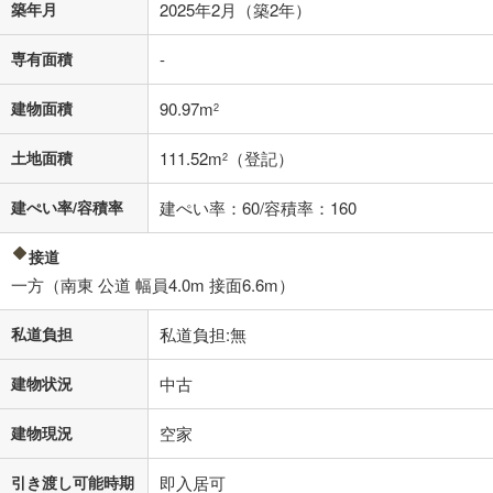
築年月
2025年2月（築2年）
不動産会社に購入相談をする
無料
専有面積
-
閉じる
建物面積
90.97m
2
土地面積
111.52m
（登記）
2
建ぺい率/容積率
建ぺい率：60/容積率：160
接道
一方（南東 公道 幅員4.0m 接面6.6m）
私道負担
私道負担:無
建物状況
中古
建物現況
空家
引き渡し可能時期
即入居可