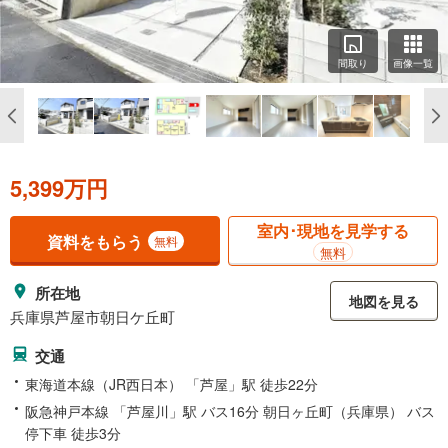
間取り
画像一覧
5,399万円
室内･現地を見学する
資料をもらう
無料
無料
所在地
地図を見る
兵庫県芦屋市朝日ケ丘町
交通
東海道本線（JR西日本） 「芦屋」駅 徒歩22分
阪急神戸本線 「芦屋川」駅 バス16分 朝日ヶ丘町（兵庫県） バス
停下車 徒歩3分