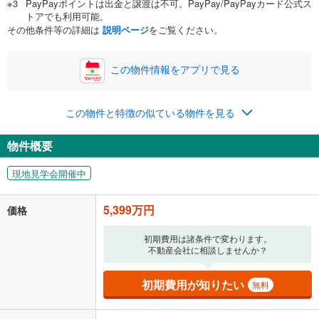
PayPayポイントは出金と譲渡は不可。PayPay/PayPayカード公式ス
い。一般的には物件価格の2割までが目安です。
万円
トアでも利用可能。
ボーナス
閉じる
/回
その他条件等の詳細は
説明ページ
をご覧ください。
この物件情報をアプリで見る
0円
5,399万円
年2回払いを想定しています。毎月の返済額に加えて、ボー
この物件と特徴の似ている物件を見る
ナス時の増額分（1回分）を入力してください。
ボーナス払いの限度額は金融機関によって異なります。
物件概要
140,150
円
/月
月々の返済額
閉じる
現地見学会開催中
「金利」については、ご利用を予定されている金融機関等にご確認の
上、ご自身での入力をお願いいたします。初期設定で自動入力されてい
5,399万円
価格
る値は、実際の金融機関等における貸出金利とは何ら関係がなく、実際
の金融機関等における貸出金利を何ら保証するものではありません。返
初期費用は諸条件で変わります。
済方法「元利均等返済」にて算出しております。入力された金利を35年
不動産会社に相談しませんか？
適用した場合の計算結果を表示しています。
その他月額費用や、初期費用がかかります。ご注意ください。実際にお
借り入れの際は各金融機関等に、必ずご自身でご確認をお願いいたしま
初期費用が知りたい
無料
す。
条件によってお借り入れができないことがあります。