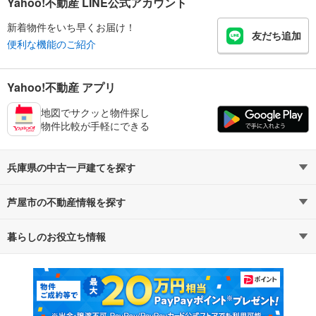
Yahoo!不動産 LINE公式アカウント
新着物件をいち早くお届け！
友だち追加
便利な機能のご紹介
Yahoo!不動産 アプリ
地図でサクッと物件探し
物件比較が手軽にできる
兵庫県の中古一戸建てを探す
芦屋市の不動産情報を探す
路線・駅から探す
地域から探す
暮らしのお役立ち情報
不動産・住宅
賃貸住宅
通勤・通学時間から探す
地図から探す
マンションカタログ
教えて！住まいの先生
新築マンション
中古マンション
新築一戸建て
中古一戸建て