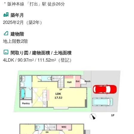
阪神本線 「打出」駅 徒歩26分
築年月
2025年2月（築2年）
建物階
地上階数2階
間取り図 / 建物面積 / 土地面積
4LDK / 90.97m
/ 111.52m
（登記）
2
2