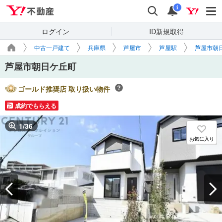
Yahoo!不動産
検索
通知
i
ログイン
ID新規取得
中古一戸建て
兵庫県
芦屋市
芦屋駅
芦屋市朝
芦屋市朝日ケ丘町
ゴールド推奨店 取り扱い物件
成約でもらえる
1
/
36
お気に入り