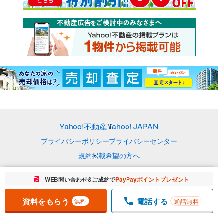
Yahoo!不動産
Yahoo! JAPAN
プライバシーポリシー
プライバシーセンター
規約
掲載希望の方へ
免責事項
ご意見・ご要望
ヘルプ
お気に入りに追加しました。
WEB問い合わせ&ご成約で
PayPayポイントプレゼント
一覧を開く
© LY Corporation
資料をもらう
電話する
通話無料
無料