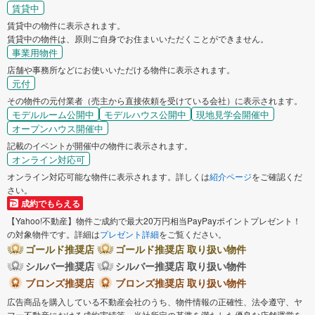
賃貸中
賃貸中の物件に表示されます。
賃貸中の物件は、原則ご自身でお住まいいただくことができません。
事業用物件
店舗や事務所などにお使いいただける物件に表示されます。
元付
その物件の元付業者（売主から直接依頼を受けている会社）に表示されます。
モデルルーム公開中
モデルハウス公開中
現地見学会開催中
オープンハウス開催中
記載のイベントが開催中の物件に表示されます。
オンライン対応可
オンライン対応可能な物件に表示されます。詳しくは
紹介ページ
をご確認くだ
さい。
成約でもらえる
【Yahoo!不動産】物件ご成約で最大20万円相当PayPayポイントプレゼント！
の対象物件です。詳細は
プレゼント詳細
をご覧ください。
ゴールド推奨店
ゴールド推奨店 取り扱い物件
シルバー推奨店
シルバー推奨店 取り扱い物件
ブロンズ推奨店
ブロンズ推奨店 取り扱い物件
広告商品を購入している不動産会社のうち、物件情報の正確性、法令遵守、ヤ
フー不動産における成約実績等、当社所定の基準を満たした優良な店舗運営を