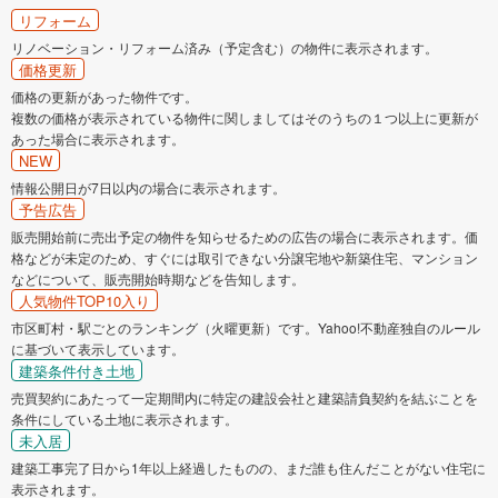
リフォーム
リノベーション・リフォーム済み（予定含む）の物件に表示されます。
価格更新
価格の更新があった物件です。
複数の価格が表示されている物件に関しましてはそのうちの１つ以上に更新が
あった場合に表示されます。
NEW
情報公開日が7日以内の場合に表示されます。
予告広告
販売開始前に売出予定の物件を知らせるための広告の場合に表示されます。価
格などが未定のため、すぐには取引できない分譲宅地や新築住宅、マンション
などについて、販売開始時期などを告知します。
人気物件TOP10入り
市区町村・駅ごとのランキング（火曜更新）です。Yahoo!不動産独自のルール
に基づいて表示しています。
建築条件付き土地
売買契約にあたって一定期間内に特定の建設会社と建築請負契約を結ぶことを
条件にしている土地に表示されます。
未入居
建築工事完了日から1年以上経過したものの、まだ誰も住んだことがない住宅に
表示されます。