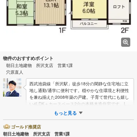
物件のおすすめポイント
朝日土地建物 所沢支店 営業1課
穴原直人
西武池袋線「所沢駅」徒歩18分の閑静な住宅地に立
地し通勤/通学に便利です。穏やかな住環境と利便性
を兼ね揃えた2008年築の戸建。子育て世代にも嬉し
い4LDK＋カースペース2台の本格木造住宅です。LD
K13.1帖、床暖房、対面カウン…
もっと見る
ゴールド推奨店
朝日土地建物 所沢支店 営業1課