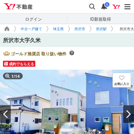
Yahoo!不動産
検索
通知
i
ログイン
ID新規取得
中古一戸建て
埼玉県
所沢市
所沢駅
所沢市大
所沢市大字久米
ゴールド推奨店 取り扱い物件
成約でもらえる
1
/
14
お気に入り