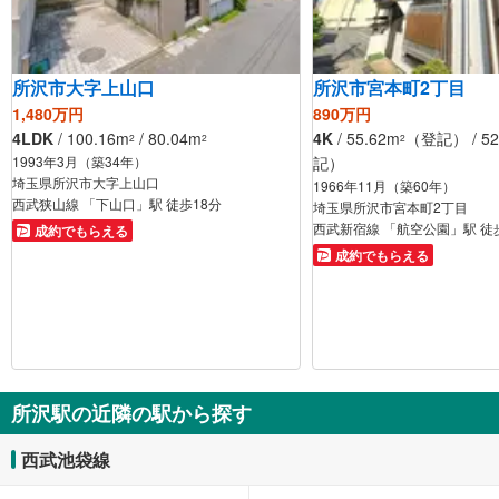
所沢市大字上山口
所沢市宮本町2丁目
1,480万円
890万円
4LDK
/ 100.16m
/ 80.04m
4K
/ 55.62m
（登記） / 52
2
2
2
1993年3月（築34年）
記）
埼玉県所沢市大字上山口
1966年11月（築60年）
西武狭山線 「下山口」駅 徒歩18分
埼玉県所沢市宮本町2丁目
西武新宿線 「航空公園」駅 徒
成約でもらえる
成約でもらえる
所沢駅の近隣の駅から探す
西武池袋線