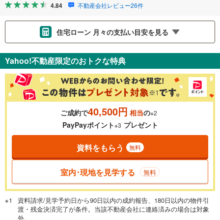
4.84
不動産会社レビュー26件
住宅ローン 月々の支払い目安を見る
支払いの目安をシミュレーションすることができます。
Yahoo!不動産限定のおトクな特典
％
金利
40,500円
ご成約で
相当
の
※2
0.01%
14.99%
PayPayポイント
プレゼント
※3
資料をもらう
無料
返済期間
一般的には最長35年まで借り入れ可能です。多くの金融機関
室内･現地を見学する
無料
が完済時の年齢は80歳までを条件としています。
万円
頭金
閉じる
資料請求/見学予約日から90日以内の成約報告、180日以内の物件引
渡・残金決済完了が条件。当該不動産会社に連絡済みの場合は対象
外。