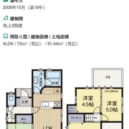
築年月
2008年10月（築18年）
建物階
地上2階建
間取り図 / 建物面積 / 土地面積
4LDK / 73m
（登記） / 91.44m
（登記）
2
2