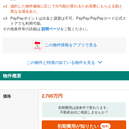
成約した物件価格に応じて付与額が変わるため実際にもらえる額と
0万円
2,700万円
異なる場合あり。
自己資金から住宅購入にかけられる金額を入力してくださ
PayPayポイントは出金と譲渡は不可。PayPay/PayPayカード公式ス
い。一般的には物件価格の2割までが目安です。
万円
トアでも利用可能。
ボーナス
閉じる
/回
その他条件等の詳細は
説明ページ
をご覧ください。
この物件情報をアプリで見る
0円
2,700万円
年2回払いを想定しています。毎月の返済額に加えて、ボー
この物件と特徴の似ている物件を見る
ナス時の増額分（1回分）を入力してください。
ボーナス払いの限度額は金融機関によって異なります。
物件概要
70,088
円
/月
月々の返済額
閉じる
「金利」については、ご利用を予定されている金融機関等にご確認の
2,700万円
価格
上、ご自身での入力をお願いいたします。初期設定で自動入力されてい
る値は、実際の金融機関等における貸出金利とは何ら関係がなく、実際
初期費用は諸条件で変わります。
の金融機関等における貸出金利を何ら保証するものではありません。返
不動産会社に相談しませんか？
済方法「元利均等返済」にて算出しております。入力された金利を35年
適用した場合の計算結果を表示しています。
その他月額費用や、初期費用がかかります。ご注意ください。実際にお
初期費用が知りたい
無料