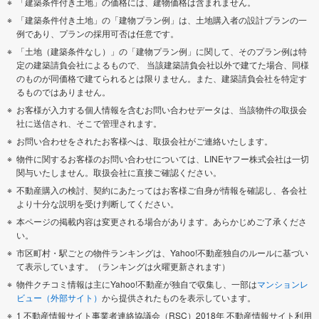
「建築条件付き土地」の価格には、建物価格は含まれません。
「建築条件付き土地」の「建物プラン例」は、土地購入者の設計プランの一
例であり、プランの採用可否は任意です。
「土地（建築条件なし）」の「建物プラン例」に関して、そのプラン例は特
定の建築請負会社によるもので、 当該建築請負会社以外で建てた場合、同様
のものが同価格で建てられるとは限りません。また、建築請負会社を特定す
るものではありません。
お客様が入力する個人情報を含むお問い合わせデータは、当該物件の取扱会
社に送信され、そこで管理されます。
お問い合わせをされたお客様へは、取扱会社がご連絡いたします。
物件に関するお客様のお問い合わせについては、LINEヤフー株式会社は一切
関与いたしません。取扱会社に直接ご確認ください。
不動産購入の検討、契約にあたってはお客様ご自身が情報を確認し、各会社
より十分な説明を受け判断してください。
本ページの掲載内容は変更される場合があります。あらかじめご了承くださ
い。
市区町村・駅ごとの物件ランキングは、Yahoo!不動産独自のルールに基づい
て表示しています。（ランキングは火曜更新されます）
物件クチコミ情報は主にYahoo!不動産が独自で収集し、一部は
マンションレ
ビュー（外部サイト）
から提供されたものを表示しています。
1 不動産情報サイト事業者連絡協議会（RSC）2018年 不動産情報サイト利用