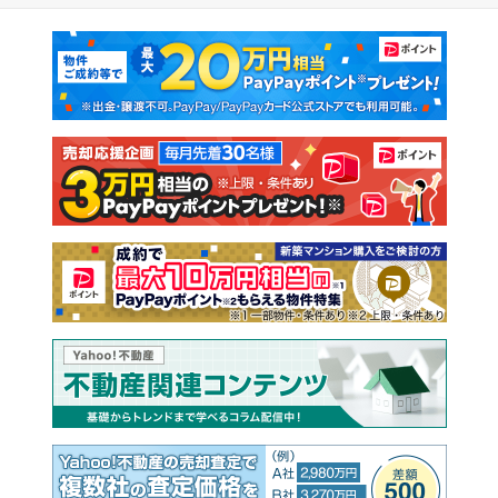
マンションカタログ
教えて！住まいの先生
新築マンション
中古マンション
新築一戸建て
中古一戸建て
注文住宅
土地
売却査定