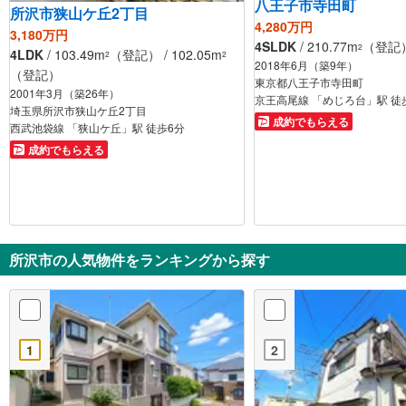
八王子市寺田町
所沢市狭山ケ丘2丁目
4,280万円
3,180万円
4SLDK
/ 210.77m
（登記） 
2
4LDK
/ 103.49m
（登記） / 102.05m
2
2
2018年6月（築9年）
（登記）
東京都八王子市寺田町
2001年3月（築26年）
京王高尾線 「めじろ台」駅 徒
埼玉県所沢市狭山ケ丘2丁目
成約でもらえる
西武池袋線 「狭山ケ丘」駅 徒歩6分
成約でもらえる
所沢市の人気物件をランキングから探す
1
2