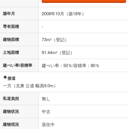
借り入れの際は各金融機関等に、必ずご自身でご確認をお願いいたしま
す。
条件によってお借り入れができないことがあります。
築年月
2008年10月（築18年）
不動産会社に購入相談をする
無料
専有面積
-
建物面積
73m
（登記）
2
閉じる
土地面積
91.44m
（登記）
2
建ぺい率/容積率
建ぺい率：50％/容積率：80％
接道
一方（北東 公道 幅員9.0m）
私道負担
無し
建物状況
中古
建物現況
居住中