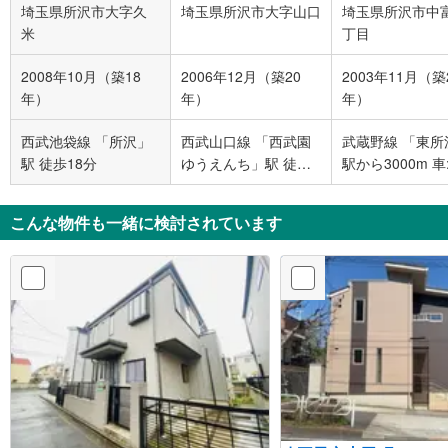
埼玉県所沢市大字久
埼玉県所沢市大字山口
埼玉県所沢市中
米
丁目
2008年10月（築18
2006年12月（築20
2003年11月（築
年）
年）
年）
西武池袋線 「所沢」
西武山口線 「西武園
武蔵野線 「東所
駅 徒歩18分
ゆうえんち」駅 徒歩
駅から30
19分
こんな物件も一緒に検討されています