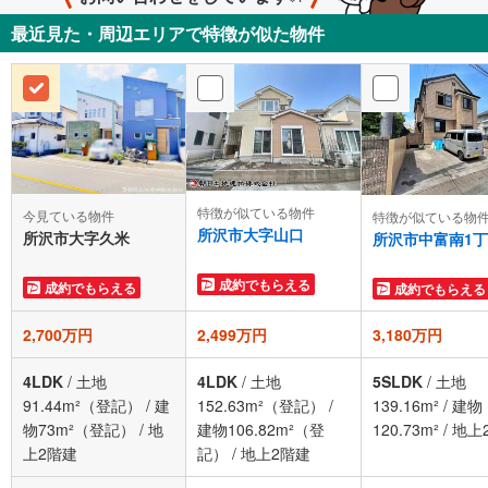
最近見た・周辺エリアで特徴が似た物件
特徴が似ている物件
今見ている物件
特徴が似ている物
所沢市大字山口
所沢市大字久米
所沢市中富南1
成約でもらえる
成約でもらえる
成約でもらえる
2,700万円
2,499万円
3,180万円
4LDK
/
土地
4LDK
/
土地
5SLDK
/
土地
91.44m²（登記）
/
建
152.63m²（登記）
/
139.16m²
/
建物
物73m²（登記）
/
地
建物106.82m²（登
120.73m²
/
地上
上2階建
記）
/
地上2階建