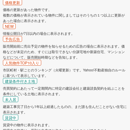
価格更新
価格の更新があった物件です。
複数の価格が表示されている物件に関しましてはそのうちの１つ以上に更新が
あった場合に表示されます。
NEW
情報公開日が7日以内の場合に表示されます。
予告広告
販売開始前に売出予定の物件を知らせるための広告の場合に表示されます。価
格などが未定のため、すぐには取引できない分譲宅地や新築住宅、マンション
などについて、販売開始時期などを告知します。
人気物件TOP10入り
市区町村・駅ごとのランキング（火曜更新）です。Yahoo!不動産独自のルール
に基づいて表示しています。
建築条件付き土地
売買契約にあたって一定期間内に特定の建設会社と建築請負契約を結ぶことを
条件にしている土地に表示されます。
未入居
建築工事完了日から1年以上経過したものの、まだ誰も住んだことがない住宅に
表示されます。
賃貸中
賃貸中の物件に表示されます。