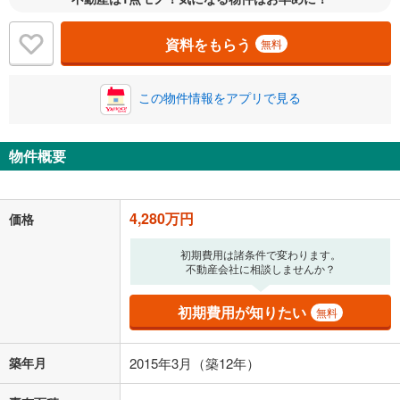
い。一般的には物件価格の2割までが目安です。
万円
ボーナス
閉じる
/回
資料をもらう
無料
この物件情報をアプリで見る
0円
4,280万円
年2回払いを想定しています。毎月の返済額に加えて、ボー
ナス時の増額分（1回分）を入力してください。
物件概要
ボーナス払いの限度額は金融機関によって異なります。
111,102
円
/月
月々の返済額
閉じる
4,280万円
価格
「金利」については、ご利用を予定されている金融機関等にご確認の
初期費用は諸条件で変わります。
上、ご自身での入力をお願いいたします。初期設定で自動入力されてい
不動産会社に相談しませんか？
る値は、実際の金融機関等における貸出金利とは何ら関係がなく、実際
の金融機関等における貸出金利を何ら保証するものではありません。返
済方法「元利均等返済」にて算出しております。入力された金利を35年
初期費用が知りたい
無料
適用した場合の計算結果を表示しています。
その他月額費用や、初期費用がかかります。ご注意ください。実際にお
借り入れの際は各金融機関等に、必ずご自身でご確認をお願いいたしま
築年月
2015年3月（築12年）
す。
条件によってお借り入れができないことがあります。