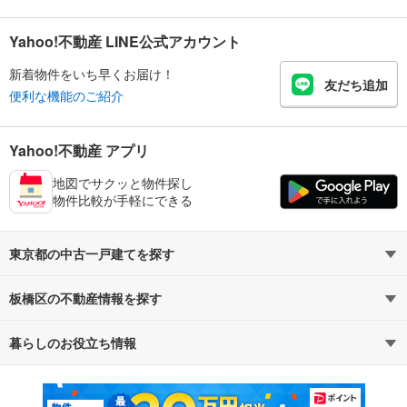
Yahoo!不動産 LINE公式アカウント
新着物件をいち早くお届け！
友だち追加
便利な機能のご紹介
Yahoo!不動産 アプリ
地図でサクッと物件探し
物件比較が手軽にできる
東京都の中古一戸建てを探す
板橋区の不動産情報を探す
路線・駅から探す
地域から探す
暮らしのお役立ち情報
不動産・住宅
賃貸住宅
通勤・通学時間から探す
地図から探す
マンションカタログ
教えて！住まいの先生
新築マンション
中古マンション