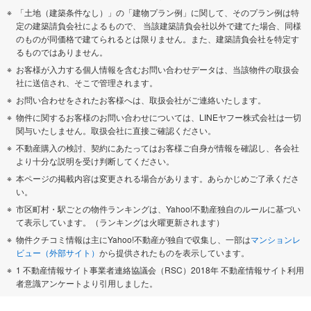
「土地（建築条件なし）」の「建物プラン例」に関して、そのプラン例は特
定の建築請負会社によるもので、 当該建築請負会社以外で建てた場合、同様
のものが同価格で建てられるとは限りません。また、建築請負会社を特定す
るものではありません。
お客様が入力する個人情報を含むお問い合わせデータは、当該物件の取扱会
社に送信され、そこで管理されます。
お問い合わせをされたお客様へは、取扱会社がご連絡いたします。
物件に関するお客様のお問い合わせについては、LINEヤフー株式会社は一切
関与いたしません。取扱会社に直接ご確認ください。
不動産購入の検討、契約にあたってはお客様ご自身が情報を確認し、各会社
より十分な説明を受け判断してください。
本ページの掲載内容は変更される場合があります。あらかじめご了承くださ
い。
市区町村・駅ごとの物件ランキングは、Yahoo!不動産独自のルールに基づい
て表示しています。（ランキングは火曜更新されます）
物件クチコミ情報は主にYahoo!不動産が独自で収集し、一部は
マンションレ
ビュー（外部サイト）
から提供されたものを表示しています。
1 不動産情報サイト事業者連絡協議会（RSC）2018年 不動産情報サイト利用
者意識アンケートより引用しました。