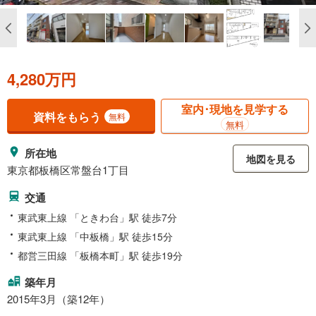
4,280万円
室内･現地を見学する
資料をもらう
無料
無料
所在地
地図を見る
東京都板橋区常盤台1丁目
交通
東武東上線 「ときわ台」駅 徒歩7分
東武東上線 「中板橋」駅 徒歩15分
都営三田線 「板橋本町」駅 徒歩19分
築年月
2015年3月（築12年）