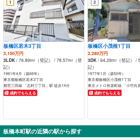
1
2
板橋区若木3丁目
板橋区小茂根1丁目
3,150万円
2,280万円
3LDK
/ 76.89m
（登記） / 78.57m
（登
3DK
/ 64.29m
（登記） / 5
2
2
2
記）
記）
1961年4月（築66年）
1977年1月（築50年）
東京都板橋区若木3丁目
東京都板橋区小茂根1丁目
都営三田線 「志村三丁目」駅 徒歩14分
東京メトロ有楽町線 「小竹向原
成約でもらえる
成約でもらえる
板橋本町駅の近隣の駅から探す