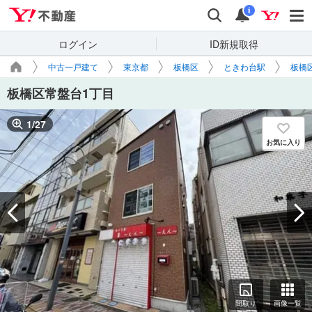
Yahoo!不動産
検索
通知
i
ログイン
ID新規取得
中古一戸建て
東京都
板橋区
ときわ台駅
板橋
板橋区常盤台1丁目
1
/
27
お気に入り
間取り
画像一覧