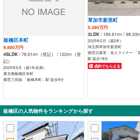
草加市新里町
5,380万円
3LDK
/ 189.61m
/ 98.33
2
板橋区本町
2025年2月（築2年）
埼玉県草加市新里町
9,800万円
都営日暮里・舎人ライナー 「
4SLDK
/ 78.61m
（登記） / 122m
（登
2
2
駅 徒歩18分
記）
成約でもらえる
2025年9月（築1年未満）
東京都板橋区本町
都営三田線 「板橋本町」駅 徒歩9分
板橋区の人気物件をランキングから探す