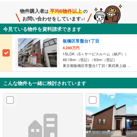
物件購入者
平均6物件以上
は
の
お問い合わせをしています
※1
今見ている物件を資料請求できます
板橋区常盤台1丁目
4,280万円
1SLDK（S＝サービスルーム（納戸））
46.18m
（登記） / 63m
（登記）
2
2
東京都板橋区常盤台1丁目 / 東武東上線 「ときわ台」駅 徒歩7分
こんな物件も一緒に検討されています