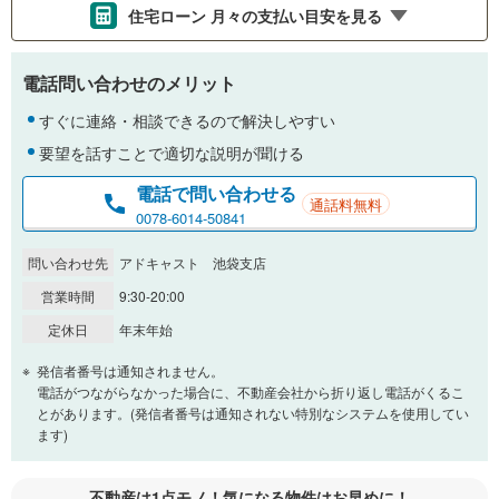
住宅ローン 月々の支払い目安を見る
支払いの目安をシミュレーションすることができます。
電話問い合わせのメリット
％
金利
すぐに連絡・相談できるので解決しやすい
要望を話すことで適切な説明が聞ける
電話で問い合わせる
通話料無料
0.01%
14.99%
0078-6014-50841
問い合わせ先
アドキャスト 池袋支店
返済期間
営業時間
9:30-20:00
一般的には最長35年まで借り入れ可能です。多くの金融機関
定休日
年末年始
が完済時の年齢は80歳までを条件としています。
万円
頭金
発信者番号は通知されません。
閉じる
電話がつながらなかった場合に、不動産会社から折り返し電話がくるこ
とがあります。(発信者番号は通知されない特別なシステムを使用してい
ます)
0万円
4,280万円
自己資金から住宅購入にかけられる金額を入力してくださ
不動産は1点モノ！気になる物件はお早めに！