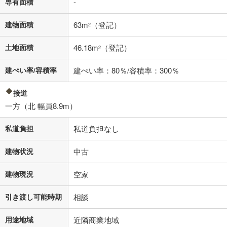
専有面積
-
不動産会社に購入相談をする
無料
建物面積
63m
（登記）
2
土地面積
46.18m
（登記）
2
閉じる
建ぺい率/容積率
建ぺい率：80％/容積率：300％
接道
一方（北 幅員8.9m）
私道負担
私道負担なし
建物状況
中古
建物現況
空家
引き渡し可能時期
相談
用途地域
近隣商業地域