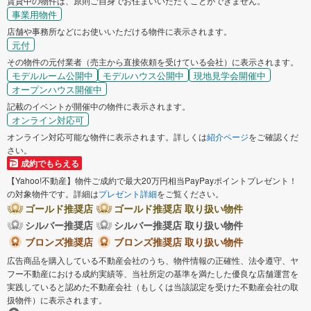
賃貸中の物件は、原則ご自身でお住まいいただくことができません。
事業用物件
店舗や事務所などにお使いいただける物件に表示されます。
元付
その物件の元付業者（売主から直接依頼を受けている会社）に表示されます。
モデルルーム公開中
モデルハウス公開中
現地見学会開催中
オープンハウス開催中
記載のイベントが開催中の物件に表示されます。
オンライン対応可
オンライン対応可能な物件に表示されます。詳しくは
紹介ページ
をご確認くだ
さい。
成約でもらえる
【Yahoo!不動産】物件ご成約で最大20万円相当PayPayポイントプレゼント！
の対象物件です。詳細は
プレゼント詳細
をご覧ください。
ゴールド推奨店
ゴールド推奨店 取り扱い物件
シルバー推奨店
シルバー推奨店 取り扱い物件
ブロンズ推奨店
ブロンズ推奨店 取り扱い物件
広告商品を購入している不動産会社のうち、物件情報の正確性、法令遵守、ヤ
フー不動産における成約実績等、当社所定の基準を満たした優良な店舗運営を
実践していると認めた不動産会社（もしくは当該認定を受けた不動産会社の取
扱物件）に表示されます。