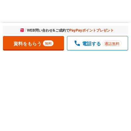
お気に入りに追加しました。
WEB問い合わせ&ご成約で
PayPayポイントプレゼント
一覧を開く
資料をもらう
電話する
通話無料
無料
1
チェックした
件
をまとめて
資料をもらう
無料