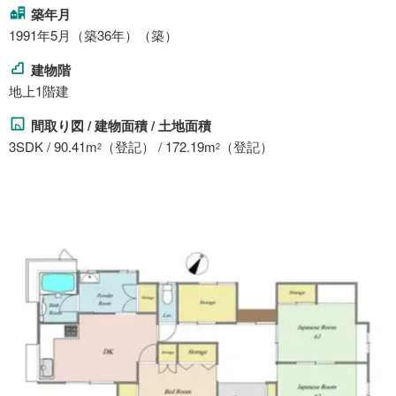
築年月
1991年5月（築36年）（築）
建物階
地上1階建
間取り図 / 建物面積 / 土地面積
3SDK / 90.41m
（登記） / 172.19m
（登記）
2
2