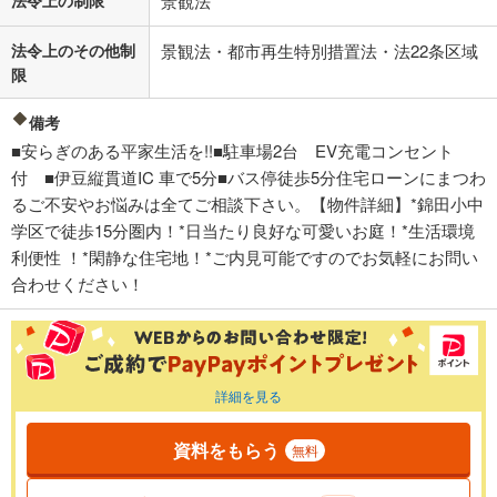
景観法
法令上のその他制
景観法・都市再生特別措置法・法22条区域
限
備考
■安らぎのある平家生活を!!■駐車場2台 EV充電コンセント
付 ■伊豆縦貫道IC 車で5分■バス停徒歩5分住宅ローンにまつわ
るご不安やお悩みは全てご相談下さい。【物件詳細】*錦田小中
学区で徒歩15分圏内！*日当たり良好な可愛いお庭！*生活環境
利便性 ！*閑静な住宅地！*ご内見可能ですのでお気軽にお問い
合わせください！
詳細を見る
資料をもらう
無料