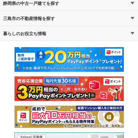
静岡県の中古一戸建てを探す
三島市の不動産情報を探す
路線・駅から探す
地域から探す
暮らしのお役立ち情報
不動産・住宅
賃貸住宅
通勤・通学時間から探す
地図から探す
マンションカタログ
教えて！住まいの先生
新築マンション
中古マンション
新築一戸建て
中古一戸建て
注文住宅
土地
売却査定