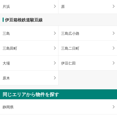
片浜
原
伊豆箱根鉄道駿豆線
三島
三島広小路
三島田町
三島二日町
大場
伊豆仁田
原木
同じエリアから物件を探す
静岡県