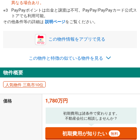
異なる場合あり。
自己資金から住宅購入にかけられる金額を入力してくださ
PayPayポイントは出金と譲渡は不可。PayPay/PayPayカード公式ス
い。一般的には物件価格の2割までが目安です。
万円
トアでも利用可能。
ボーナス
閉じる
/回
その他条件等の詳細は
説明ページ
をご覧ください。
この物件情報をアプリで見る
0円
1,780万円
年2回払いを想定しています。毎月の返済額に加えて、ボー
この物件と特徴の似ている物件を見る
ナス時の増額分（1回分）を入力してください。
ボーナス払いの限度額は金融機関によって異なります。
物件概要
46,206
円
/月
月々の返済額
閉じる
人気物件 三島市10位
「金利」については、ご利用を予定されている金融機関等にご確認の
上、ご自身での入力をお願いいたします。初期設定で自動入力されてい
1,780万円
価格
る値は、実際の金融機関等における貸出金利とは何ら関係がなく、実際
の金融機関等における貸出金利を何ら保証するものではありません。返
初期費用は諸条件で変わります。
済方法「元利均等返済」にて算出しております。入力された金利を35年
不動産会社に相談しませんか？
適用した場合の計算結果を表示しています。
その他月額費用や、初期費用がかかります。ご注意ください。実際にお
借り入れの際は各金融機関等に、必ずご自身でご確認をお願いいたしま
初期費用が知りたい
無料
す。