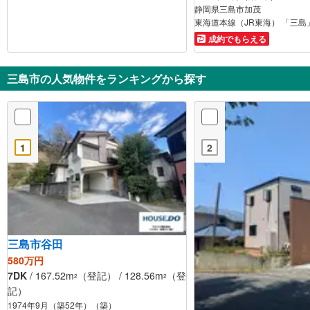
静岡県三島市加茂
東海道本線（JR東海） 「三島」
成約でもらえる
三島市の人気物件をランキングから探す
1
2
三島市谷田
580万円
7DK
/ 167.52m
（登記） / 128.56m
（登
2
2
記）
1974年9月（築52年）（築）