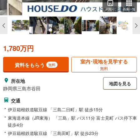
間取り
画像一覧
1,780万円
室内･現地を見学する
資料をもらう
無料
無料
所在地
地図を見る
静岡県三島市谷田
交通
伊豆箱根鉄道駿豆線 「三島二日町」駅 徒歩15分
東海道本線（JR東海） 「三島」駅 バス11分 富士見町 バス停下車
徒歩4分
伊豆箱根鉄道駿豆線 「三島田町」駅 徒歩23分