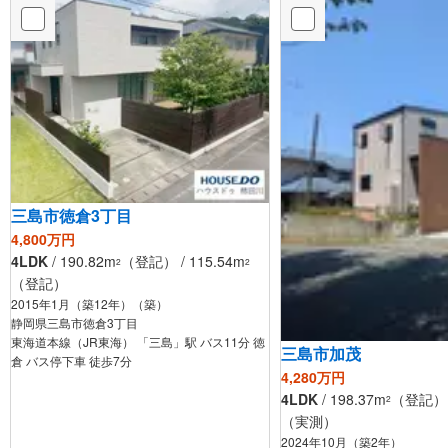
三島市徳倉3丁目
4,800万円
4LDK
/ 190.82m
（登記） / 115.54m
2
2
（登記）
2015年1月（築12年）（築）
静岡県三島市徳倉3丁目
東海道本線（JR東海） 「三島」駅 バス11分 徳
三島市加茂
倉 バス停下車 徒歩7分
4,280万円
4LDK
/ 198.37m
（登記） /
2
（実測）
2024年10月（築2年）