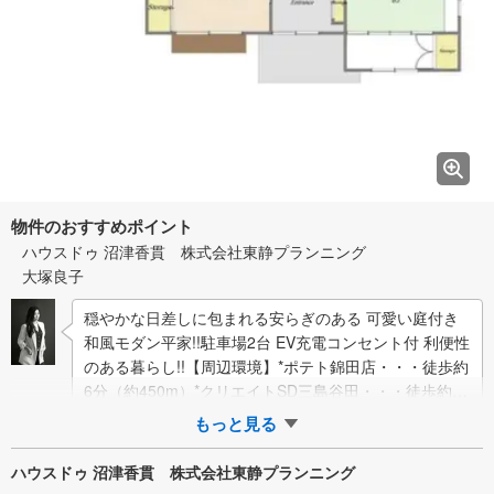
物件のおすすめポイント
ハウスドゥ 沼津香貫 株式会社東静プランニング
大塚良子
穏やかな日差しに包まれる安らぎのある 可愛い庭付き
和風モダン平家!!駐車場2台 EV充電コンセント付 利便性
のある暮らし!!【周辺環境】*ポテト錦田店・・・徒歩約
6分（約450m）*クリエイトSD三島谷田・・・徒歩約8
分（約600…
もっと見る
ハウスドゥ 沼津香貫 株式会社東静プランニング