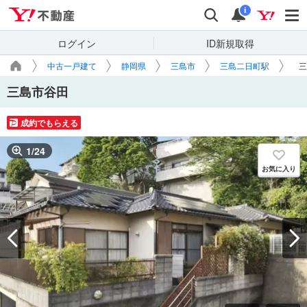
Yahoo!不動産
検索
通知
i
ログイン
ID新規取得
中古一戸建て
静岡県
三島市
三島二日町駅
三
三島市谷田
成約でもらえる
1
/
24
お気に入り