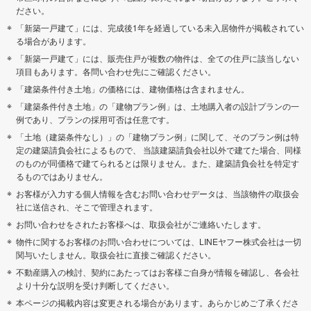
ださい。
「新築一戸建て」には、完成後1年を経過している未入居物件が掲載されてい
る場合があります。
「新築一戸建て」には、販売住戸が複数の物件は、全ての住戸に該当しない
項目もあります。各問い合わせ先にご確認ください。
「建築条件付き土地」の価格には、建物価格は含まれません。
「建築条件付き土地」の「建物プラン例」は、土地購入者の設計プランの一
例であり、プランの採用可否は任意です。
「土地（建築条件なし）」の「建物プラン例」に関して、そのプラン例は特
定の建築請負会社によるもので、 当該建築請負会社以外で建てた場合、同様
のものが同価格で建てられるとは限りません。また、建築請負会社を特定す
るものではありません。
お客様が入力する個人情報を含むお問い合わせデータは、当該物件の取扱会
社に送信され、そこで管理されます。
お問い合わせをされたお客様へは、取扱会社がご連絡いたします。
物件に関するお客様のお問い合わせについては、LINEヤフー株式会社は一切
関与いたしません。取扱会社に直接ご確認ください。
不動産購入の検討、契約にあたってはお客様ご自身が情報を確認し、各会社
より十分な説明を受け判断してください。
本ページの掲載内容は変更される場合があります。あらかじめご了承くださ