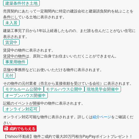
建築条件付き土地
売買契約にあたって一定期間内に特定の建設会社と建築請負契約を結ぶことを
条件にしている土地に表示されます。
未入居
建築工事完了日から1年以上経過したものの、まだ誰も住んだことがない住宅に
表示されます。
賃貸中
賃貸中の物件に表示されます。
賃貸中の物件は、原則ご自身でお住まいいただくことができません。
事業用物件
店舗や事務所などにお使いいただける物件に表示されます。
元付
その物件の元付業者（売主から直接依頼を受けている会社）に表示されます。
モデルルーム公開中
モデルハウス公開中
現地見学会開催中
オープンハウス開催中
記載のイベントが開催中の物件に表示されます。
オンライン対応可
オンライン対応可能な物件に表示されます。詳しくは
紹介ページ
をご確認くだ
さい。
成約でもらえる
【Yahoo!不動産】物件ご成約で最大20万円相当PayPayポイントプレゼント！