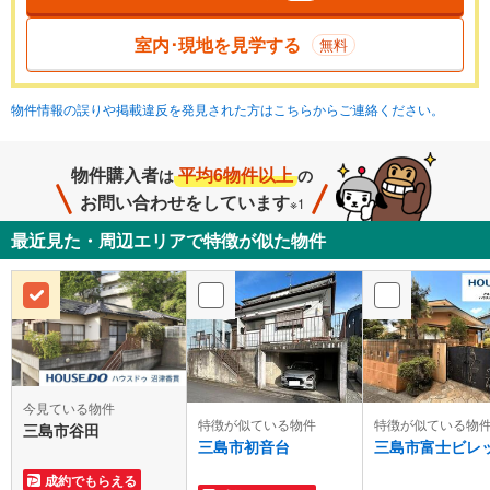
室内･現地を見学する
無料
物件情報の誤りや掲載違反を発見された方はこちらからご連絡ください。
物件購入者
平均6物件以上
は
の
お問い合わせをしています
※1
最近見た・周辺エリアで特徴が似た物件
今見ている物件
特徴が似ている物件
特徴が似ている物
三島市谷田
三島市初音台
三島市富士ビレ
成約でもらえる