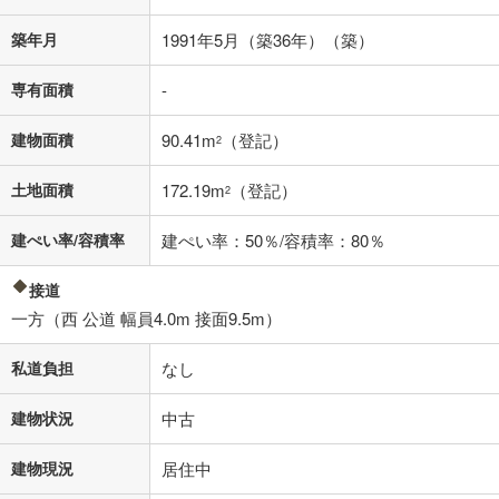
条件によってお借り入れができないことがあります。
築年月
1991年5月（築36年）（築）
不動産会社に購入相談をする
無料
専有面積
-
閉じる
建物面積
90.41m
（登記）
2
土地面積
172.19m
（登記）
2
建ぺい率/容積率
建ぺい率：50％/容積率：80％
接道
一方（西 公道 幅員4.0m 接面9.5m）
私道負担
なし
建物状況
中古
建物現況
居住中