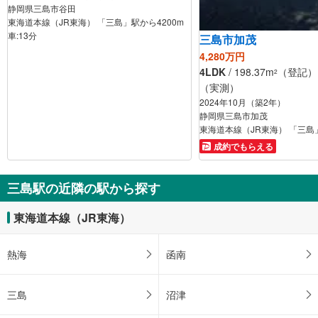
静岡県三島市谷田
東海道本線（JR東海） 「三島」駅から4200m
車:13分
三島市加茂
4,280万円
4LDK
/ 198.37m
（登記） /
2
（実測）
2024年10月（築2年）
静岡県三島市加茂
東海道本線（JR東海） 「三島」
成約でもらえる
三島駅の近隣の駅から探す
東海道本線（JR東海）
熱海
函南
三島
沼津