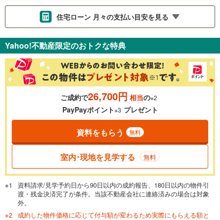
住宅ローン 月々の支払い目安を見る
支払いの目安をシミュレーションすることができます。
Yahoo!不動産限定のおトクな特典
％
金利
26,700円
ご成約で
相当
の
※2
0.01%
14.99%
PayPayポイント
プレゼント
※3
資料をもらう
無料
返済期間
一般的には最長35年まで借り入れ可能です。多くの金融機関
室内･現地を見学する
無料
が完済時の年齢は80歳までを条件としています。
万円
頭金
閉じる
資料請求/見学予約日から90日以内の成約報告、180日以内の物件引
渡・残金決済完了が条件。当該不動産会社に連絡済みの場合は対象
外。
成約した物件価格に応じて付与額が変わるため実際にもらえる額と
0万円
1,780万円