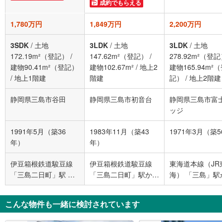
成約でもらえる
1,780万円
1,849万円
2,200万円
3SDK
/
土地
3LDK
/
土地
3LDK
/
土地
172.19m²（登記）
/
147.62m²（登記）
/
278.92m²（登
建物90.41m²（登記）
建物102.67m²
/
地上2
建物165.94m²
/
地上1階建
階建
記）
/
地上2階建
静岡県三島市谷田
静岡県三島市初音台
静岡県三島市富
ッジ
1991年5月（築36
1983年11月（築43
1971年3月（築
年）
年）
伊豆箱根鉄道駿豆線
伊豆箱根鉄道駿豆線
東海道本線（JR
「三島二日町」駅 徒
「三島二日町」駅から
海） 「三島」駅
歩15分
2100m 車:6分
2500m 車:9分
こんな物件も一緒に検討されています