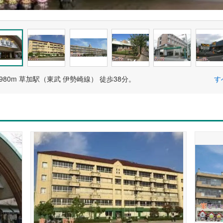
980m 草加駅（東武 伊勢崎線） 徒歩38分。
す