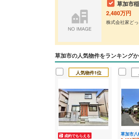
草加市稲
2,480万円
株式会社家どっと
草加市の人気物件をランキングか
人気物件1位
草加市八
成約でもらえる