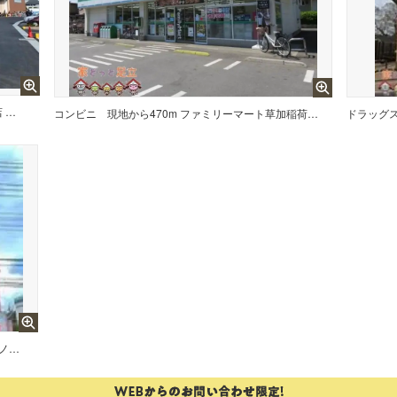
現地から550m マミーマート八潮伊草店 徒歩7分。
コンビニ
現地から470m ファミリーマート草加稲荷店 徒歩6分。
ドラッグ
現地から1610m マツヤデンキツノイ八潮店 徒歩21分。