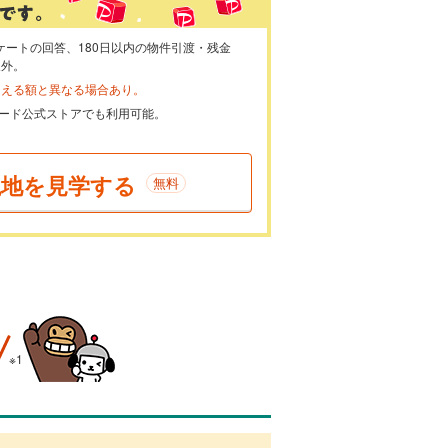
ケートの回答、180日以内の物件引渡・残金
象外。
らえる額と異なる場合あり。
ayカード公式ストアでも利用可能。
現地を見学する
無料
※1