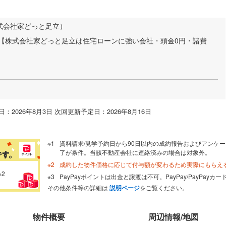
式会社家どっと足立）
彡【株式会社家どっと足立は住宅ローンに強い会社・頭金0円・諸費
：2026年8月3日 次回更新予定日：2026年8月16日
資料請求/見学予約日から90日以内の成約報告およびアンケー
了が条件。当該不動産会社に連絡済みの場合は対象外。
成約した物件価格に応じて付与額が変わるため実際にもらえ
※2
PayPayポイントは出金と譲渡は不可。PayPay/PayPay
その他条件等の詳細は
説明ページ
をご覧ください。
物件概要
周辺情報/地図