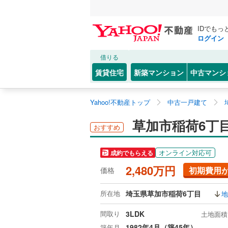
IDでもっ
ログイン
借りる
賃貸住宅
新築マンション
中古マンシ
Yahoo!不動産トップ
中古一戸建て
草加市稲荷6丁
おすすめ
オンライン対応可
成約でもらえる
2,480万円
初期費用
価格
所在地
埼玉県草加市稲荷6丁目
地
間取り
3LDK
土地面積
1982年4月（築45年）
築年月