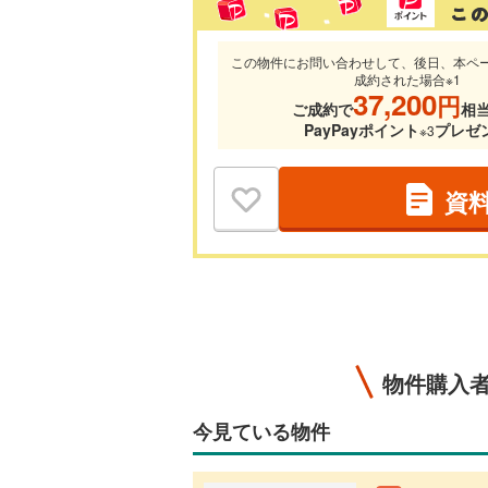
この物件にお問い合わせして、後日、本ペ
成約された場合※1
37,200
円
ご成約で
相
PayPayポイント
プレゼ
※3
資
物件購入
今見ている物件