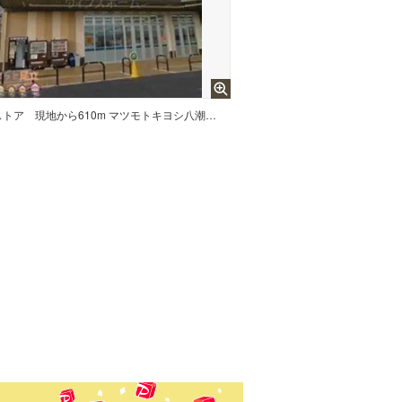
ストア
現地から610m マツモトキヨシ八潮伊草店 徒歩8分。