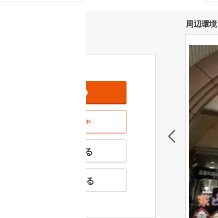
周辺環境
資料をもらう
無料
室内･現地を見学する
無料
特徴の似た物件を見る
お気に入りに追加する