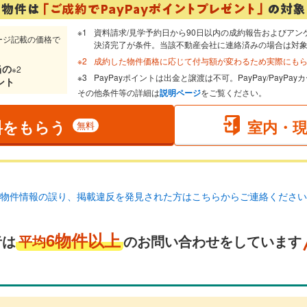
資料請求/見学予約日から90日以内の成約報告およびアン
ージ記載の価格で
決済完了が条件。当該不動産会社に連絡済みの場合は対
成約した物件価格に応じて付与額が変わるため実際にも
当
の
※2
PayPayポイントは出金と譲渡は不可。PayPay/PayP
ント
その他条件等の詳細は
説明ページ
をご覧ください。
料をもらう
室内・
無料
物件情報の誤り、掲載違反を発見された方はこちらからご連絡ください
6物件以上
者は
平均
のお問い合わせをしています