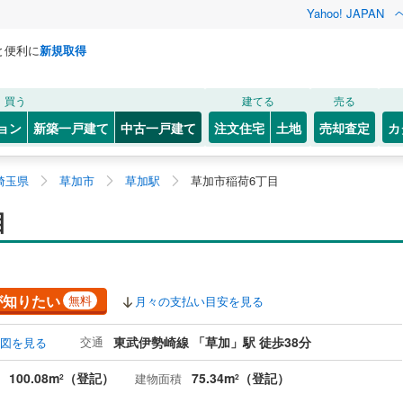
Yahoo! JAPAN
と便利に
新規取得
買う
建てる
売る
ョン
新築一戸建て
中古一戸建て
注文住宅
土地
売却査定
カ
埼玉県
草加市
草加駅
草加市稲荷6丁目
目
が知りたい
無料
月々の支払い目安を見る
交通
東武伊勢崎線 「草加」駅 徒歩38分
図を見る
100.08m
（登記）
75.34m
（登記）
建物面積
2
2