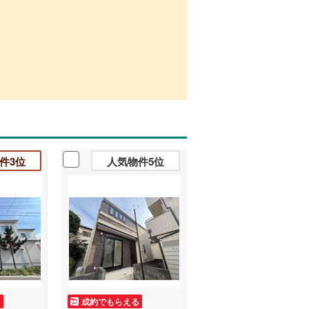
件3位
人気物件5位
る
成約でもらえる