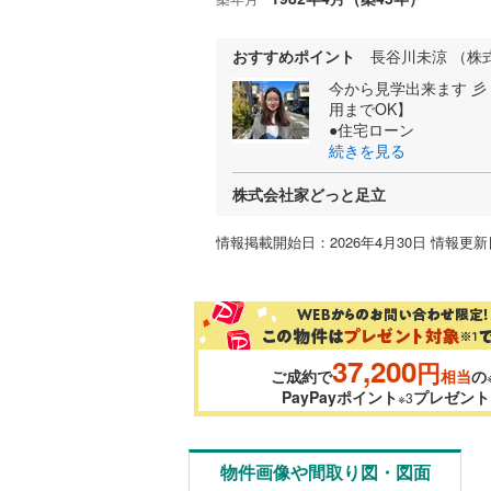
おすすめポイント
長谷川未涼 （株
今から見学出来ます 
用までOK】
●住宅ローン
続きを見る
株式会社家どっと足立
情報掲載開始日：2026年4月30日 情報更新日
37,200
円
ご成約で
相当
の
PayPayポイント
プレゼント
※3
物件画像や間取り図・図面