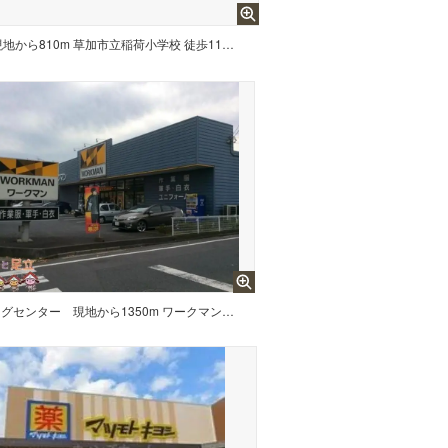
現地から810m 草加市立稲荷小学校 徒歩11分。
ングセンター
現地から1350m ワークマン八潮店 徒歩17分。