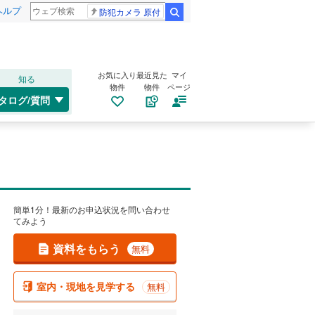
ヘルプ
防犯カメラ 原付
検索
お気に入り
最近見た
マイ
知る
物件
物件
ページ
タログ/質問
簡単1分！最新のお申込状況を問い合わせ
てみよう
資料をもらう
無料
室内・現地を見学する
無料