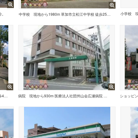
小学校
分。
中学校
現地から1980m 草加市立松江中学校 徒歩25分。
現地から320m ひかり幼稚舎 徒歩4分。
病院
現地から930m 医療法人社団州山会広瀬病院 徒歩12分。
ショッピ