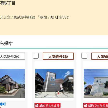
荷6丁目
足立 / 東武伊勢崎線 「草加」駅 徒歩38分
ら探す
人気物件2位
人気物件3位
人気物
幡町
成約でもらえる
成約でもらえ