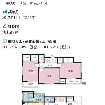
相模線 「上溝」駅 徒歩45分
築年月
2012年11月（築14年）
建物階
地上2階建
間取り図 / 建物面積 / 土地面積
3LDK / 87.77m
（登記） / 100.66m
（登記）
2
2