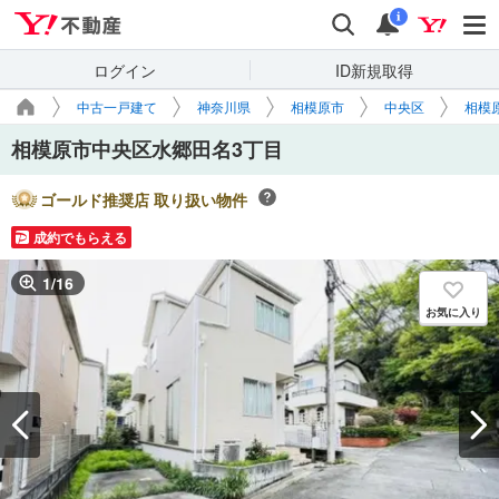
Yahoo!不動産
検索
通知
i
ログイン
ID新規取得
中古一戸建て
神奈川県
相模原市
中央区
相模
相模原市中央区水郷田名3丁目
ゴールド推奨店 取り扱い物件
成約でもらえる
1
/
16
お気に入り