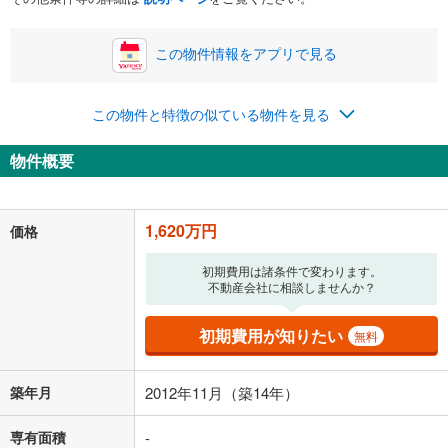
この物件情報をアプリで見る
0円
1,620万円
年2回払いを想定しています。毎月の返済額に加えて、ボー
この物件と特徴の似ている物件を見る
ナス時の増額分（1回分）を入力してください。
ボーナス払いの限度額は金融機関によって異なります。
物件概要
42,052
円
/月
月々の返済額
閉じる
「金利」については、ご利用を予定されている金融機関等にご確認の
1,620万円
価格
上、ご自身での入力をお願いいたします。初期設定で自動入力されてい
る値は、実際の金融機関等における貸出金利とは何ら関係がなく、実際
初期費用は諸条件で変わります。
の金融機関等における貸出金利を何ら保証するものではありません。返
不動産会社に相談しませんか？
済方法「元利均等返済」にて算出しております。入力された金利を35年
適用した場合の計算結果を表示しています。
その他月額費用や、初期費用がかかります。ご注意ください。実際にお
初期費用が知りたい
無料
借り入れの際は各金融機関等に、必ずご自身でご確認をお願いいたしま
す。
条件によってお借り入れができないことがあります。
築年月
2012年11月（築14年）
不動産会社に購入相談をする
無料
専有面積
-