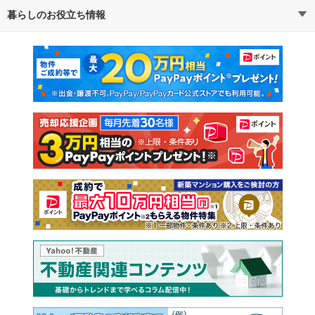
暮らしのお役立ち情報
不動産・住宅
賃貸住宅
通勤・通学時間から探す
地図から探す
マンションカタログ
教えて！住まいの先生
新築マンション
中古マンション
新築一戸建て
中古一戸建て
注文住宅
土地
売却査定