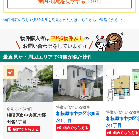
室内･現地を見学する
無料
物件情報の誤りや掲載違反を発見された方はこちらからご連絡ください。
物件購入者
平均6物件以上
は
の
お問い合わせをしています
※1
最近見た・周辺エリアで特徴が似た物件
特徴が似ている物件
今見ている物件
特徴が似ている物
相模原市中央区水郷田
相模原市中央区水郷
相模原市中央区
名1丁目
田名3丁目
名1丁目
成約でもらえる
成約でもらえる
成約でもらえる