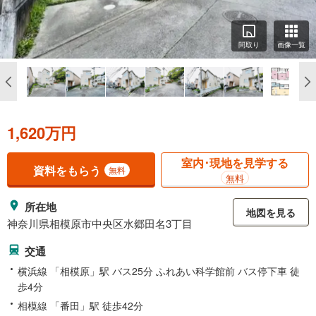
間取り
画像一覧
1,620万円
室内･現地を見学する
資料をもらう
無料
無料
所在地
地図を見る
神奈川県相模原市中央区水郷田名3丁目
交通
横浜線 「相模原」駅 バス25分 ふれあい科学館前 バス停下車 徒
歩4分
相模線 「番田」駅 徒歩42分