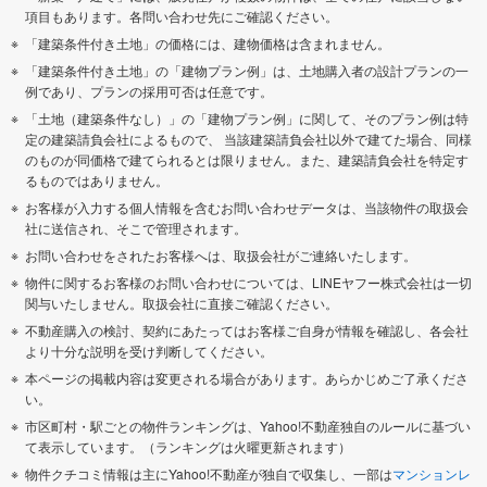
項目もあります。各問い合わせ先にご確認ください。
「建築条件付き土地」の価格には、建物価格は含まれません。
「建築条件付き土地」の「建物プラン例」は、土地購入者の設計プランの一
例であり、プランの採用可否は任意です。
「土地（建築条件なし）」の「建物プラン例」に関して、そのプラン例は特
定の建築請負会社によるもので、 当該建築請負会社以外で建てた場合、同様
のものが同価格で建てられるとは限りません。また、建築請負会社を特定す
るものではありません。
お客様が入力する個人情報を含むお問い合わせデータは、当該物件の取扱会
社に送信され、そこで管理されます。
お問い合わせをされたお客様へは、取扱会社がご連絡いたします。
物件に関するお客様のお問い合わせについては、LINEヤフー株式会社は一切
関与いたしません。取扱会社に直接ご確認ください。
不動産購入の検討、契約にあたってはお客様ご自身が情報を確認し、各会社
より十分な説明を受け判断してください。
本ページの掲載内容は変更される場合があります。あらかじめご了承くださ
い。
市区町村・駅ごとの物件ランキングは、Yahoo!不動産独自のルールに基づい
て表示しています。（ランキングは火曜更新されます）
物件クチコミ情報は主にYahoo!不動産が独自で収集し、一部は
マンションレ