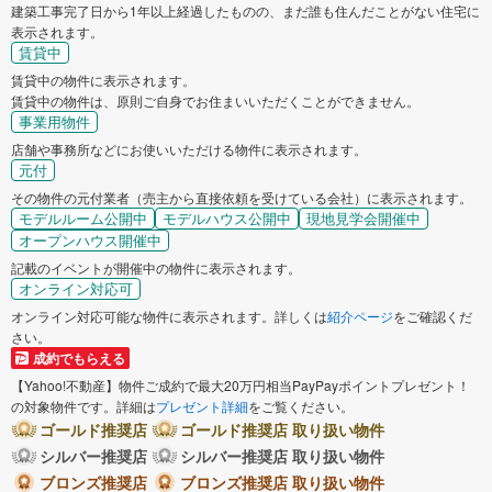
建築工事完了日から1年以上経過したものの、まだ誰も住んだことがない住宅に
表示されます。
賃貸中
賃貸中の物件に表示されます。
賃貸中の物件は、原則ご自身でお住まいいただくことができません。
事業用物件
店舗や事務所などにお使いいただける物件に表示されます。
元付
その物件の元付業者（売主から直接依頼を受けている会社）に表示されます。
モデルルーム公開中
モデルハウス公開中
現地見学会開催中
オープンハウス開催中
記載のイベントが開催中の物件に表示されます。
オンライン対応可
オンライン対応可能な物件に表示されます。詳しくは
紹介ページ
をご確認くだ
さい。
成約でもらえる
【Yahoo!不動産】物件ご成約で最大20万円相当PayPayポイントプレゼント！
の対象物件です。詳細は
プレゼント詳細
をご覧ください。
ゴールド推奨店
ゴールド推奨店 取り扱い物件
シルバー推奨店
シルバー推奨店 取り扱い物件
ブロンズ推奨店
ブロンズ推奨店 取り扱い物件