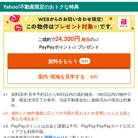
Yahoo!不動産限定のおトクな特典
％
金利
24,300円
ご成約で
相当
の
※2
0.01%
14.99%
PayPayポイント
プレゼント
※3
資料をもらう
無料
返済期間
一般的には最長35年まで借り入れ可能です。多くの金融機関
室内･現地を見学する
無料
が完済時の年齢は80歳までを条件としています。
万円
頭金
閉じる
資料請求/見学予約日から90日以内の成約報告、180日以内の物件引
渡・残金決済完了が条件。当該不動産会社に連絡済みの場合は対象
外。
成約した物件価格に応じて付与額が変わるため実際にもらえる額と
0万円
1,620万円
異なる場合あり。
自己資金から住宅購入にかけられる金額を入力してくださ
PayPayポイントは出金と譲渡は不可。PayPay/PayPayカード公式ス
い。一般的には物件価格の2割までが目安です。
万円
トアでも利用可能。
ボーナス
閉じる
/回
その他条件等の詳細は
説明ページ
をご覧ください。