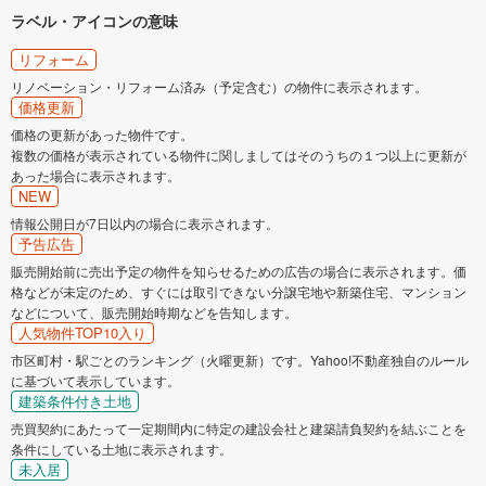
ラベル・アイコンの意味
リフォーム
リノベーション・リフォーム済み（予定含む）の物件に表示されます。
価格更新
価格の更新があった物件です。
複数の価格が表示されている物件に関しましてはそのうちの１つ以上に更新が
あった場合に表示されます。
NEW
情報公開日が7日以内の場合に表示されます。
予告広告
販売開始前に売出予定の物件を知らせるための広告の場合に表示されます。価
格などが未定のため、すぐには取引できない分譲宅地や新築住宅、マンション
などについて、販売開始時期などを告知します。
人気物件TOP10入り
市区町村・駅ごとのランキング（火曜更新）です。Yahoo!不動産独自のルール
に基づいて表示しています。
建築条件付き土地
売買契約にあたって一定期間内に特定の建設会社と建築請負契約を結ぶことを
条件にしている土地に表示されます。
未入居