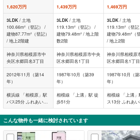
1,620万円
1,439万円
1,469万円
3LDK
/
土地
3LDK
/
土地
3LDK
/
土地
100.66m²（登記）
/
119.13m²（登記）
/
119.13m²（登
建物87.77m²（登記）
建物79.48m²
/
地上階
建物79.48m²（
/
地上2階建
数2階
/
地上2階
神奈川県相模原市中
神奈川県相模原市中央
神奈川県相模原
央区水郷田名3丁目
区水郷田名1丁目
区水郷田名1丁目
2012年11月（築14
1987年10月（築39
1987年10月（築
年）
年）
年）
横浜線 「相模原」駅
相模線 「上溝」駅 徒
相模線 「上溝」
バス25分 ふれあい科
歩51分
ス13分 ふれあ
学館前 バス停下車 徒
館前 バス停下車
歩4分
7分
こんな物件も一緒に検討されています