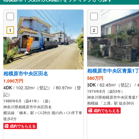
1
2
相模原市中央区青葉1
相模原市中央区田名
580万円
1,090万円
3DK
/ 62.45m
（登記） / 4
2
4DK
/ 102.32m
（登記） / 80.97m
（登
2
2
1974年8月（築53年）
記）
神奈川県相模原市中央区青葉1
1986年6月（築41年）（築）
相模線 「上溝」駅 徒歩36分
神奈川県相模原市中央区田名
成約でもらえる
横浜線 「橋本」駅 バス26分 堀の内 バス停下車
徒歩2分
成約でもらえる