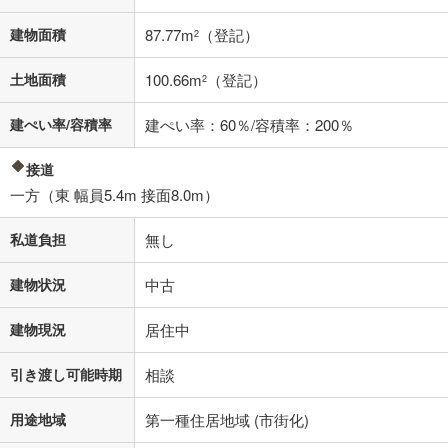
建物面積
87.77m
（登記）
2
閉じる
土地面積
100.66m
（登記）
2
建ぺい率/容積率
建ぺい率：60％/容積率：200％
接道
一方（東 幅員5.4m 接面8.0m）
私道負担
無し
建物状況
中古
建物現況
居住中
引き渡し可能時期
相談
用途地域
第一種住居地域 (市街化)