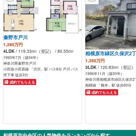
秦野市戸川
1,280万円
4LDK
/ 119.33m
（登記） / 80.55m
2
2
相模原市緑区久保沢2
1993年7月（築34年）
1,350万円
神奈川県秦野市戸川
3LDK
/ 120.83m
（登記） /
2
小田急小田原線 「渋沢」駅 バス8分 戸川 バス
1996年11月（築30年）
停下車 徒歩3分
神奈川県相模原市緑区久保沢2
成約でもらえる
相模線 「橋本」駅 徒歩60分
成約でもらえる
相模原市中央区の人気物件をランキングから探す