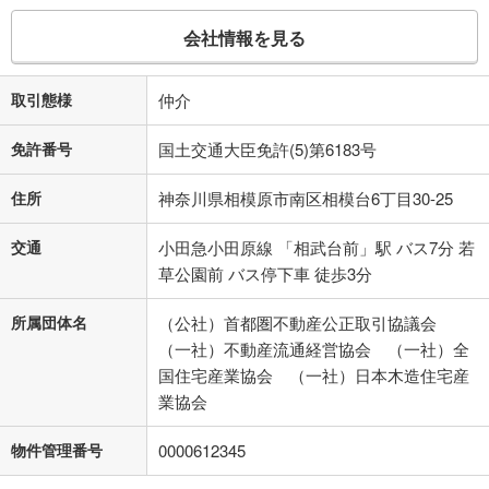
会社情報を見る
取引態様
仲介
免許番号
国土交通大臣免許(5)第6183号
住所
神奈川県相模原市南区相模台6丁目30-25
交通
小田急小田原線 「相武台前」駅 バス7分 若
草公園前 バス停下車 徒歩3分
所属団体名
（公社）首都圏不動産公正取引協議会
（一社）不動産流通経営協会 （一社）全
国住宅産業協会 （一社）日本木造住宅産
業協会
物件管理番号
0000612345