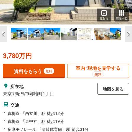
間取り
画像一覧
3,780万円
室内･現地を見学する
資料をもらう
無料
無料
所在地
地図を見る
東京都昭島市郷地町1丁目
交通
青梅線 「西立川」駅 徒歩12分
青梅線 「東中神」駅 徒歩19分
多摩モノレール 「柴崎体育館」駅 徒歩31分