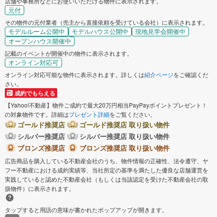
店舗や事務所などにお使いいただける物件に表示されます。
元付
その物件の元付業者（売主から直接依頼を受けている会社）に表示されます。
モデルルーム公開中
モデルハウス公開中
現地見学会開催中
オープンハウス開催中
記載のイベントが開催中の物件に表示されます。
オンライン対応可
オンライン対応可能な物件に表示されます。詳しくは
紹介ページ
をご確認くだ
さい。
成約でもらえる
【Yahoo!不動産】物件ご成約で最大20万円相当PayPayポイントプレゼント！
の対象物件です。詳細は
プレゼント詳細
をご覧ください。
ゴールド推奨店
ゴールド推奨店 取り扱い物件
シルバー推奨店
シルバー推奨店 取り扱い物件
ブロンズ推奨店
ブロンズ推奨店 取り扱い物件
広告商品を購入している不動産会社のうち、物件情報の正確性、法令遵守、ヤ
フー不動産における成約実績等、当社所定の基準を満たした優良な店舗運営を
実践していると認めた不動産会社（もしくは当該認定を受けた不動産会社の取
扱物件）に表示されます。
タップすると用語の意味が書かれたポップアップが開きます。