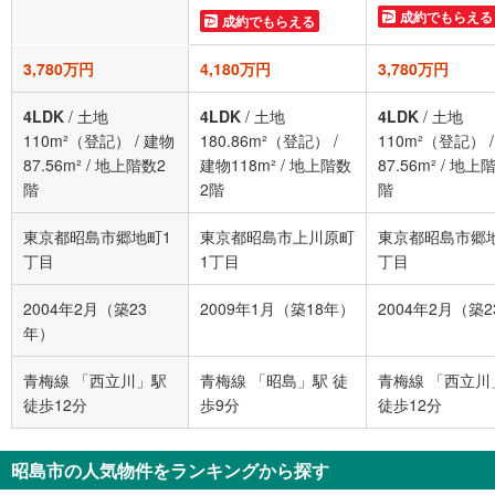
成約でもらえる
成約でもらえる
3,780万円
4,180万円
3,780万円
4LDK
/
土地
4LDK
/
土地
4LDK
/
土地
110m²（登記）
/
建物
180.86m²（登記）
/
110m²（登記）
87.56m²
/
地上階数2
建物118m²
/
地上階数
87.56m²
/
地上階
階
2階
階
東京都昭島市郷地町1
東京都昭島市上川原町
東京都昭島市郷
丁目
1丁目
丁目
2004年2月（築23
2009年1月（築18年）
2004年2月（築
年）
青梅線 「西立川」駅
青梅線 「昭島」駅 徒
青梅線 「西立川
徒歩12分
歩9分
徒歩12分
昭島市の人気物件をランキングから探す