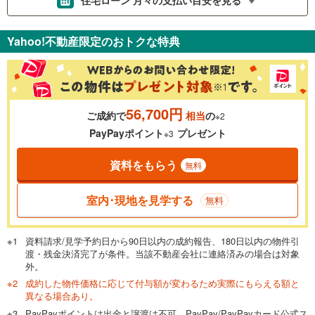
支払いの目安をシミュレーションすることができます。
Yahoo!不動産限定のおトクな特典
％
金利
56,700円
ご成約で
相当
の
※2
0.01%
14.99%
PayPayポイント
プレゼント
※3
資料をもらう
無料
返済期間
一般的には最長35年まで借り入れ可能です。多くの金融機関
室内･現地を見学する
無料
が完済時の年齢は80歳までを条件としています。
万円
頭金
閉じる
資料請求/見学予約日から90日以内の成約報告、180日以内の物件引
渡・残金決済完了が条件。当該不動産会社に連絡済みの場合は対象
外。
成約した物件価格に応じて付与額が変わるため実際にもらえる額と
0万円
3,780万円
異なる場合あり。
自己資金から住宅購入にかけられる金額を入力してくださ
PayPayポイントは出金と譲渡は不可。PayPay/PayPayカード公式ス