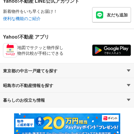
Yahoo!不動産 LINE公式アカウント
新着物件をいち早くお届け！
友だち追加
便利な機能のご紹介
Yahoo!不動産 アプリ
地図でサクッと物件探し
物件比較が手軽にできる
東京都の中古一戸建てを探す
昭島市の不動産情報を探す
路線・駅から探す
地域から探す
暮らしのお役立ち情報
不動産・住宅
賃貸住宅
通勤・通学時間から探す
地図から探す
マンションカタログ
教えて！住まいの先生
新築マンション
中古マンション
新築一戸建て
中古一戸建て