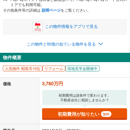
い。一般的には物件価格の2割までが目安です。
万円
トアでも利用可能。
ボーナス
閉じる
/回
その他条件等の詳細は
説明ページ
をご覧ください。
この物件情報をアプリで見る
0円
3,780万円
年2回払いを想定しています。毎月の返済額に加えて、ボー
この物件と特徴の似ている物件を見る
ナス時の増額分（1回分）を入力してください。
ボーナス払いの限度額は金融機関によって異なります。
物件概要
98,123
円
/月
月々の返済額
閉じる
人気物件 昭島市10位
リフォーム
現地見学会開催中
「金利」については、ご利用を予定されている金融機関等にご確認の
上、ご自身での入力をお願いいたします。初期設定で自動入力されてい
3,780万円
価格
る値は、実際の金融機関等における貸出金利とは何ら関係がなく、実際
の金融機関等における貸出金利を何ら保証するものではありません。返
初期費用は諸条件で変わります。
済方法「元利均等返済」にて算出しております。入力された金利を35年
不動産会社に相談しませんか？
適用した場合の計算結果を表示しています。
その他月額費用や、初期費用がかかります。ご注意ください。実際にお
借り入れの際は各金融機関等に、必ずご自身でご確認をお願いいたしま
初期費用が知りたい
無料
す。
条件によってお借り入れができないことがあります。