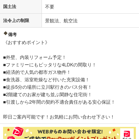
国土法
不要
法令上の制限
景観法、航空法
備考
《おすすめポイント》
■外壁、内装リフォーム予定！
■ファミリーにもピッタリな4LDKの間取り！
■経済的で人気の都市ガス物件！
■食洗器、浴室乾燥など付いた充実設備！
■徒歩5分の場所に立川駅行きのバス分有！
■2階建てのお家が建ち並ぶ閑静な住宅街！
■引渡しから2年間の契約不適合責任がある安心保証！
即日ご案内可能です！お気軽にお問い合わせ下さい！