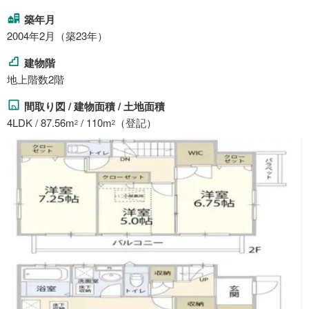
築年月
2004年2月（築23年）
建物階
地上階数2階
間取り図 / 建物面積 / 土地面積
4LDK / 87.56m
/ 110m
（登記）
2
2