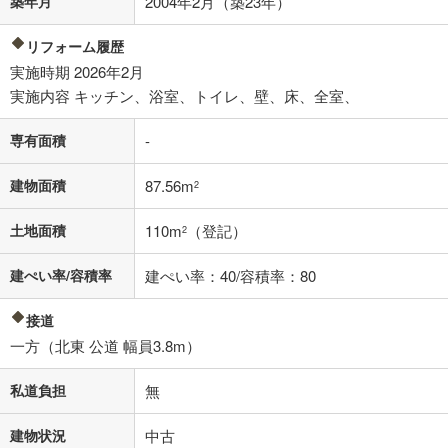
築年月
2004年2月（築23年）
不動産会社に購入相談をする
無料
リフォーム履歴
実施時期 2026年2月
閉じる
実施内容 キッチン、浴室、トイレ、壁、床、全室、
専有面積
-
建物面積
87.56m
2
土地面積
110m
（登記）
2
建ぺい率/容積率
建ぺい率：40/容積率：80
接道
一方（北東 公道 幅員3.8m）
私道負担
無
建物状況
中古