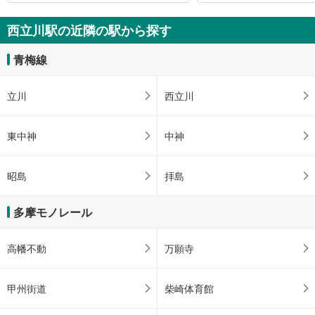
西立川駅の近隣の駅から探す
青梅線
立川
西立川
東中神
中神
昭島
拝島
多摩モノレール
高幡不動
万願寺
甲州街道
柴崎体育館