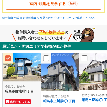
室内･現地を見学する
無料
物件情報の誤りや掲載違反を発見された方はこちらからご連絡ください。
物件購入者
平均6物件以上
は
の
お問い合わせをしています
※1
最近見た・周辺エリアで特徴が似た物件
今見ている物件
昭島市郷地町1丁目
特徴が似ている物
特徴が似ている物件
昭島市郷地町1
昭島市上川原町1丁目
成約でもらえる