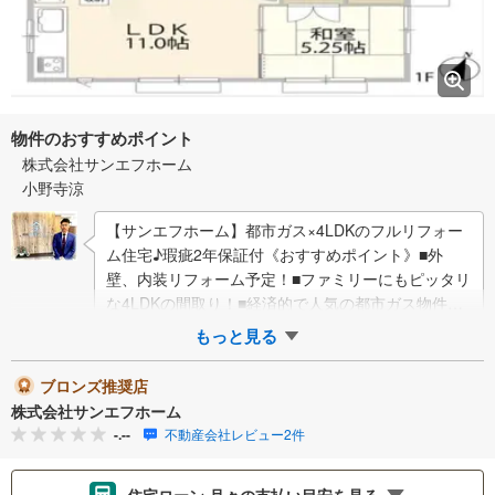
物件のおすすめポイント
株式会社サンエフホーム
小野寺涼
【サンエフホーム】都市ガス×4LDKのフルリフォー
ム住宅♪瑕疵2年保証付《おすすめポイント》■外
壁、内装リフォーム予定！■ファミリーにもピッタリ
な4LDKの間取り！■経済的で人気の都市ガス物件！■
食洗器、浴室乾燥など付いた充実設備…
もっと見る
ブロンズ推奨店
株式会社サンエフホーム
-.--
不動産会社レビュー2件
住宅ローン 月々の支払い目安を見る