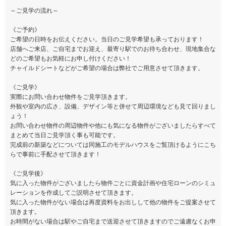
～ご見学の流れ～
《ご予約》
ご希望の日時をお伝えください。当日のご見学希望も承っております！
店舗へご来店、ご自宅までお迎え、最寄り駅でのお待ち合わせ、現地集合な
どのご希望もお気軽にお申し付けください！
チャイルドシートなどがご希望の場合は弊社でご用意させて頂きます。
《ご見学》
実際にお問い合わせ物件をご見学頂きます。
外観や室内の広さ、設備、デザイン等と併せて周辺環境なども見て回りまし
ょう！
お問い合わせ物件の周辺物件や他にも気になる物件がございましたらすべて
まとめて当日ご見学頂く事も可能です。
完成前の新築などについては同施工のモデルハウスをご覧頂けるようにこち
らで事前に手配させて頂きます！
《ご見学後》
気に入った物件がございましたら物件ごとに資金計画や住宅ローンのシミュ
レーションを作成してご説明させて頂きます。
気に入った物件がない場合は再度資料をお出しして他の物件をご提案させて
頂きます。
お時間がない場合は駅やご自宅まで送迎させて頂きますのでご遠慮なくお申