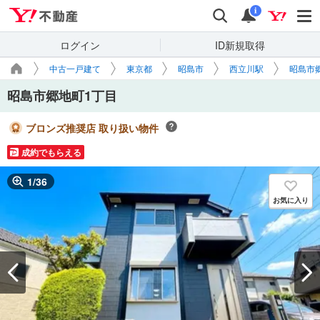
Yahoo!不動産
検索
通知
i
ログイン
ID新規取得
中古一戸建て
東京都
昭島市
西立川駅
昭島市
昭島市郷地町1丁目
ブロンズ推奨店 取り扱い物件
成約でもらえる
1
/
36
お気に入り