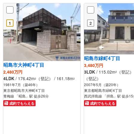
1
2
昭島市緑町4丁目
昭島市大神町4丁目
3,480万円
3LDK
/ 115.02m
（登記） /
2,480万円
2
（登記）
4LDK
/ 176.42m
（登記） / 161.18m
2
2
2007年5月（築20年）
1981年7月（築46年）
東京都昭島市緑町4丁目
東京都昭島市大神町4丁目
西武拝島線 「拝島」駅 徒歩15
青梅線 「昭島」駅 徒歩26分
成約でもらえる
成約でもらえる