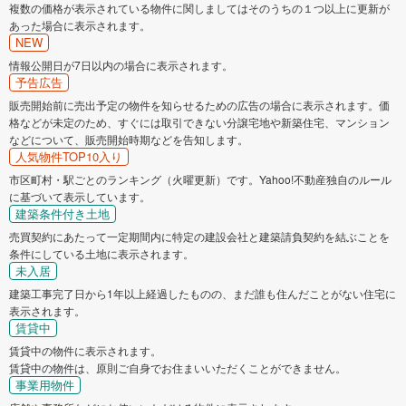
複数の価格が表示されている物件に関しましてはそのうちの１つ以上に更新が
あった場合に表示されます。
NEW
情報公開日が7日以内の場合に表示されます。
予告広告
販売開始前に売出予定の物件を知らせるための広告の場合に表示されます。価
格などが未定のため、すぐには取引できない分譲宅地や新築住宅、マンション
などについて、販売開始時期などを告知します。
人気物件TOP10入り
市区町村・駅ごとのランキング（火曜更新）です。Yahoo!不動産独自のルール
に基づいて表示しています。
建築条件付き土地
売買契約にあたって一定期間内に特定の建設会社と建築請負契約を結ぶことを
条件にしている土地に表示されます。
未入居
建築工事完了日から1年以上経過したものの、まだ誰も住んだことがない住宅に
表示されます。
賃貸中
賃貸中の物件に表示されます。
賃貸中の物件は、原則ご自身でお住まいいただくことができません。
事業用物件