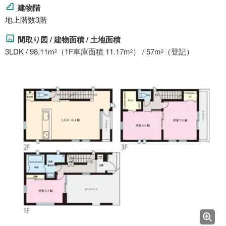
建物階
地上階数3階
間取り図 / 建物面積 / 土地面積
3LDK / 98.11m
（1F車庫面積 11.17m
） / 57m
（登記）
2
2
2