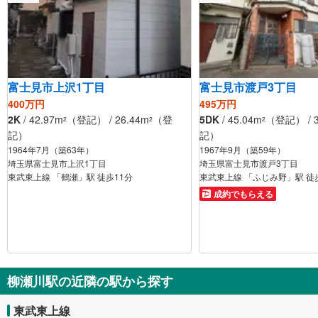
富士見市上沢1丁目
富士見市渡戸3丁目
400万円
495万円
2K
/ 42.97m
（登記） / 26.44m
（登
5DK
/ 45.04m
（登記） / 3
2
2
2
記）
記）
1964年7月（築63年）
1967年9月（築59年）
埼玉県富士見市上沢1丁目
埼玉県富士見市渡戸3丁目
東武東上線 「鶴瀬」駅 徒歩11分
東武東上線 「ふじみ野」駅 徒
成約でもらえる
柳瀬川駅の近隣の駅から探す
東武東上線