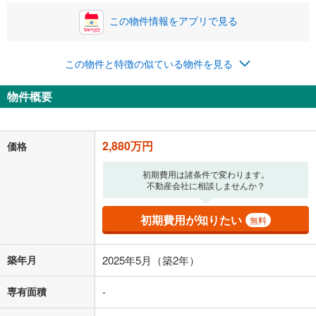
この物件情報をアプリで見る
0.01%
14.99%
この物件と特徴の似ている物件を見る
返済期間
物件概要
一般的には最長35年まで借り入れ可能です。多くの金融機関
が完済時の年齢は80歳までを条件としています。
万円
頭金
閉じる
2,880万円
価格
初期費用は諸条件で変わります。
不動産会社に相談しませんか？
0万円
2,880万円
自己資金から住宅購入にかけられる金額を入力してくださ
初期費用が知りたい
い。一般的には物件価格の2割までが目安です。
無料
万円
ボーナス
閉じる
/回
築年月
2025年5月（築2年）
専有面積
-
0円
2,880万円
年2回払いを想定しています。毎月の返済額に加えて、ボー