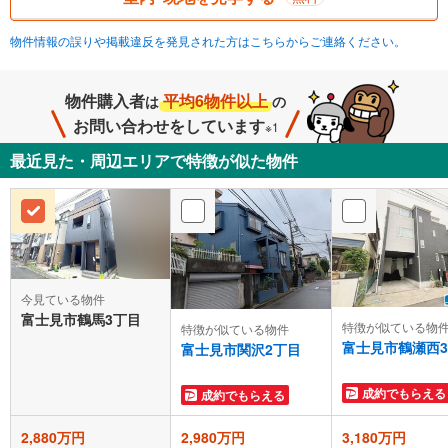
物件情報の誤りや掲載違反を発見された方はこちらからご連絡ください。
物件購入者
平均6物件以上
は
の
お問い合わせをしています
※1
最近見た・周辺エリアで特徴が似た物件
今見ている物件
富士見市鶴馬3丁目
特徴が似ている物
特徴が似ている物件
富士見市鶴瀬西
富士見市関沢2丁目
成約でもらえる
成約でもらえる
2,880万円
2,980万円
3,180万円