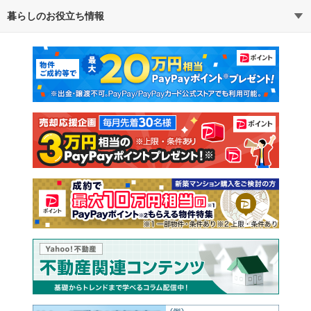
暮らしのお役立ち情報
不動産・住宅
賃貸住宅
通勤・通学時間から探す
地図から探す
マンションカタログ
教えて！住まいの先生
新築マンション
中古マンション
新築一戸建て
中古一戸建て
注文住宅
土地
売却査定