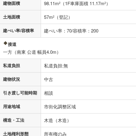
建物面積
98.11m
（1F車庫面積 11.17m
）
2
2
ナス時の増額分（1回分）を入力してください。
ボーナス払いの限度額は金融機関によって異なります。
土地面積
57m
（登記）
2
74,760
円
/月
月々の返済額
閉じる
建ぺい率/容積率
建ぺい率：70/容積率：200
「金利」については、ご利用を予定されている金融機関等にご確認の
上、ご自身での入力をお願いいたします。初期設定で自動入力されてい
接道
る値は、実際の金融機関等における貸出金利とは何ら関係がなく、実際
一方（南東 公道 幅員4.0m）
の金融機関等における貸出金利を何ら保証するものではありません。返
済方法「元利均等返済」にて算出しております。入力された金利を35年
私道負担
適用した場合の計算結果を表示しています。
私道負担:無
その他月額費用や、初期費用がかかります。ご注意ください。実際にお
借り入れの際は各金融機関等に、必ずご自身でご確認をお願いいたしま
建物状況
中古
す。
条件によってお借り入れができないことがあります。
引き渡し可能時期
相談
不動産会社に購入相談をする
無料
用途地域
市街化調整区域
構造・工法
木造（木造）
閉じる
土地権利形態
所有権のみ