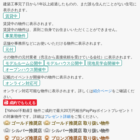
建築工事完了日から1年以上経過したものの、まだ誰も住んだことがない住宅に
表示されます。
賃貸中
賃貸中の物件に表示されます。
賃貸中の物件は、原則ご自身でお住まいいただくことができません。
事業用物件
店舗や事務所などにお使いいただける物件に表示されます。
元付
その物件の元付業者（売主から直接依頼を受けている会社）に表示されます。
モデルルーム公開中
モデルハウス公開中
現地見学会開催中
オープンハウス開催中
記載のイベントが開催中の物件に表示されます。
オンライン対応可
オンライン対応可能な物件に表示されます。詳しくは
紹介ページ
をご確認くだ
さい。
成約でもらえる
【Yahoo!不動産】物件ご成約で最大20万円相当PayPayポイントプレゼント！
の対象物件です。詳細は
プレゼント詳細
をご覧ください。
ゴールド推奨店
ゴールド推奨店 取り扱い物件
シルバー推奨店
シルバー推奨店 取り扱い物件
ブロンズ推奨店
ブロンズ推奨店 取り扱い物件