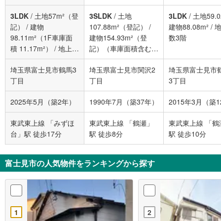
3LDK
/
土地57m²（登
3SLDK
/
土地
3LDK
/
土地59.0
記）
/
建物
107.88m²（登記）
/
建物88.08m²
/
98.11m²（1F車庫面
建物154.93m²（登
数3階
積 11.17m²）
/
地上階
記）（車庫面積含む）
数3階
/
地上2階建地下1階
埼玉県富士見市鶴馬3
埼玉県富士見市関沢2
埼玉県富士見市
丁目
丁目
3丁目
2025年5月（築2年）
1990年7月（築37年）
2015年3月（築
東武東上線 「みずほ
東武東上線 「鶴瀬」
東武東上線 「鶴
台」駅 徒歩17分
駅 徒歩8分
駅 徒歩10分
富士見市の人気物件をランキングから探す
1
2