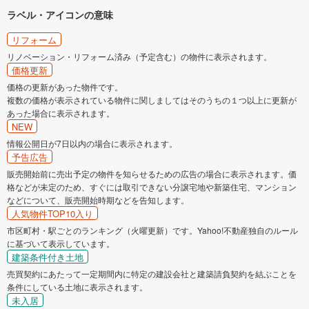
ラベル・アイコンの意味
リフォーム
リノベーション・リフォーム済み（予定含む）の物件に表示されます。
価格更新
価格の更新があった物件です。
複数の価格が表示されている物件に関しましてはそのうちの１つ以上に更新が
あった場合に表示されます。
NEW
情報公開日が7日以内の場合に表示されます。
予告広告
販売開始前に売出予定の物件を知らせるための広告の場合に表示されます。価
格などが未定のため、すぐには取引できない分譲宅地や新築住宅、マンション
などについて、販売開始時期などを告知します。
人気物件TOP10入り
市区町村・駅ごとのランキング（火曜更新）です。Yahoo!不動産独自のルール
に基づいて表示しています。
建築条件付き土地
売買契約にあたって一定期間内に特定の建設会社と建築請負契約を結ぶことを
条件にしている土地に表示されます。
未入居