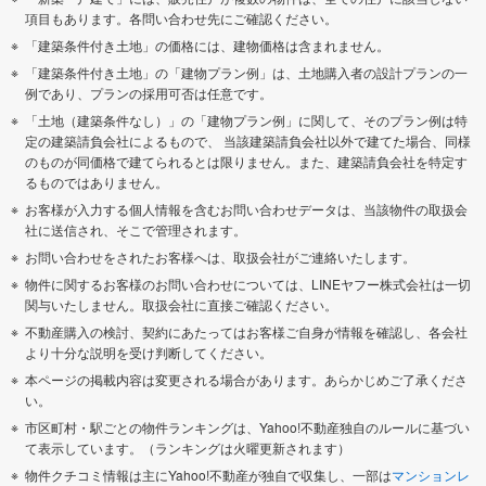
項目もあります。各問い合わせ先にご確認ください。
「建築条件付き土地」の価格には、建物価格は含まれません。
「建築条件付き土地」の「建物プラン例」は、土地購入者の設計プランの一
例であり、プランの採用可否は任意です。
「土地（建築条件なし）」の「建物プラン例」に関して、そのプラン例は特
定の建築請負会社によるもので、 当該建築請負会社以外で建てた場合、同様
のものが同価格で建てられるとは限りません。また、建築請負会社を特定す
るものではありません。
お客様が入力する個人情報を含むお問い合わせデータは、当該物件の取扱会
社に送信され、そこで管理されます。
お問い合わせをされたお客様へは、取扱会社がご連絡いたします。
物件に関するお客様のお問い合わせについては、LINEヤフー株式会社は一切
関与いたしません。取扱会社に直接ご確認ください。
不動産購入の検討、契約にあたってはお客様ご自身が情報を確認し、各会社
より十分な説明を受け判断してください。
本ページの掲載内容は変更される場合があります。あらかじめご了承くださ
い。
市区町村・駅ごとの物件ランキングは、Yahoo!不動産独自のルールに基づい
て表示しています。（ランキングは火曜更新されます）
物件クチコミ情報は主にYahoo!不動産が独自で収集し、一部は
マンションレ