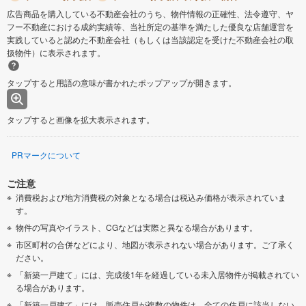
広告商品を購入している不動産会社のうち、物件情報の正確性、法令遵守、ヤ
フー不動産における成約実績等、当社所定の基準を満たした優良な店舗運営を
実践していると認めた不動産会社（もしくは当該認定を受けた不動産会社の取
扱物件）に表示されます。
タップすると用語の意味が書かれたポップアップが開きます。
タップすると画像を拡大表示されます。
PRマークについて
ご注意
消費税および地方消費税の対象となる場合は税込み価格が表示されていま
す。
物件の写真やイラスト、CGなどは実際と異なる場合があります。
市区町村の合併などにより、地図が表示されない場合があります。ご了承く
ださい。
「新築一戸建て」には、完成後1年を経過している未入居物件が掲載されてい
る場合があります。
「新築一戸建て」には、販売住戸が複数の物件は、全ての住戸に該当しない