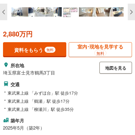
2,880万円
室内･現地を見学する
資料をもらう
無料
無料
所在地
地図を見る
埼玉県富士見市鶴馬3丁目
交通
東武東上線 「みずほ台」駅 徒歩17分
東武東上線 「鶴瀬」駅 徒歩17分
東武東上線 「柳瀬川」駅 徒歩35分
築年月
2025年5月（築2年）