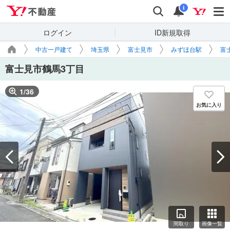
Yahoo!不動産
検索
通知
i
ログイン
ID新規取得
中古一戸建て
埼玉県
富士見市
みずほ台駅
富
富士見市鶴馬3丁目
1
/
36
お気に入り
間取り
画像一覧