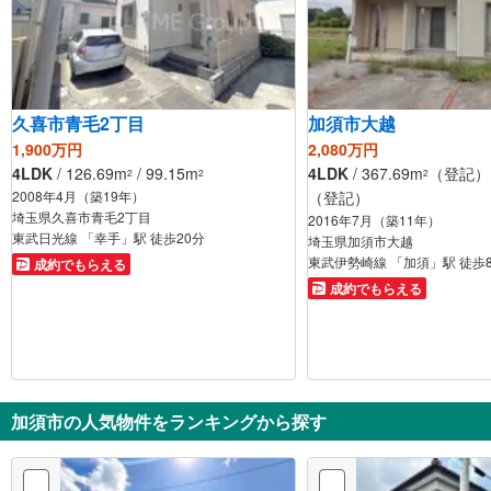
久喜市青毛2丁目
加須市大越
1,900万円
2,080万円
4LDK
/ 126.69m
/ 99.15m
4LDK
/ 367.69m
（登記） /
2
2
2
2008年4月（築19年）
（登記）
埼玉県久喜市青毛2丁目
2016年7月（築11年）
東武日光線 「幸手」駅 徒歩20分
埼玉県加須市大越
東武伊勢崎線 「加須」駅 徒歩
成約でもらえる
成約でもらえる
加須市の人気物件をランキングから探す