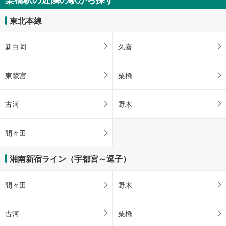
東北本線
新白岡
久喜
東鷲宮
栗橋
古河
野木
間々田
湘南新宿ライン（宇都宮～逗子）
間々田
野木
古河
栗橋