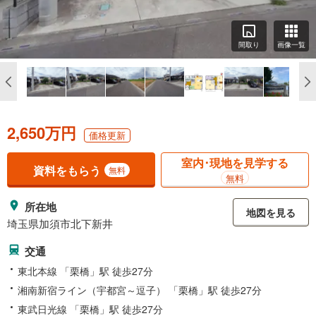
間取り
画像一覧
2,650万円
価格更新
室内･現地を見学する
資料をもらう
無料
無料
所在地
地図を見る
埼玉県加須市北下新井
交通
東北本線 「栗橋」駅 徒歩27分
湘南新宿ライン（宇都宮～逗子） 「栗橋」駅 徒歩27分
東武日光線 「栗橋」駅 徒歩27分