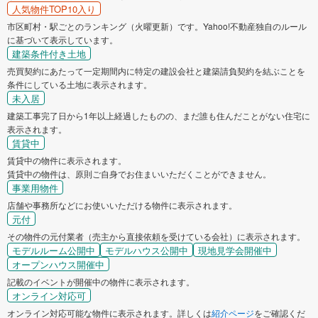
人気物件TOP10入り
市区町村・駅ごとのランキング（火曜更新）です。Yahoo!不動産独自のルール
に基づいて表示しています。
建築条件付き土地
売買契約にあたって一定期間内に特定の建設会社と建築請負契約を結ぶことを
条件にしている土地に表示されます。
未入居
建築工事完了日から1年以上経過したものの、まだ誰も住んだことがない住宅に
表示されます。
賃貸中
賃貸中の物件に表示されます。
賃貸中の物件は、原則ご自身でお住まいいただくことができません。
事業用物件
店舗や事務所などにお使いいただける物件に表示されます。
元付
その物件の元付業者（売主から直接依頼を受けている会社）に表示されます。
モデルルーム公開中
モデルハウス公開中
現地見学会開催中
オープンハウス開催中
記載のイベントが開催中の物件に表示されます。
オンライン対応可
オンライン対応可能な物件に表示されます。詳しくは
紹介ページ
をご確認くだ