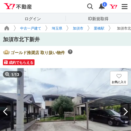
Yahoo!不動産
検索
通知
i
ログイン
ID新規取得
中古一戸建て
埼玉県
加須市
栗橋駅
加須市北
加須市北下新井
ゴールド推奨店 取り扱い物件
成約でもらえる
1
/
13
お気に入り