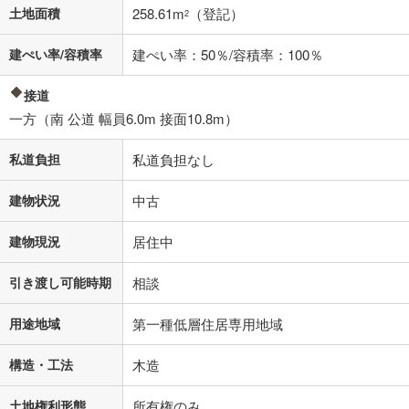
土地面積
258.61m
（登記）
2
建ぺい率/容積率
建ぺい率：50％/容積率：100％
接道
一方（南 公道 幅員6.0m 接面10.8m）
私道負担
私道負担なし
建物状況
中古
建物現況
居住中
引き渡し可能時期
相談
用途地域
第一種低層住居専用地域
構造・工法
木造
土地権利形態
所有権のみ