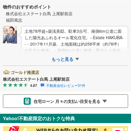
物件のおすすめポイント
株式会社エステート白馬 上尾駅前店
福田篤志
土地78坪超×築浅美邸。駐車3台可、南側6m公道に面
した陽光あふれるオール電化住宅。--Estate HAKUBA-
-・2017年11月築、土地面積は約258平米（約78坪）
の広大な敷地。・南側6m公道に接道。陽当たり良好
で、駐車…
もっと見る
ゴールド推奨店
株式会社エステート白馬 上尾駅前店
4.87
不動産会社レビュー31件
住宅ローン 月々の支払い目安を見る
支払いの目安をシミュレーションすることができます。
Yahoo!不動産限定のおトクな特典
％
金利