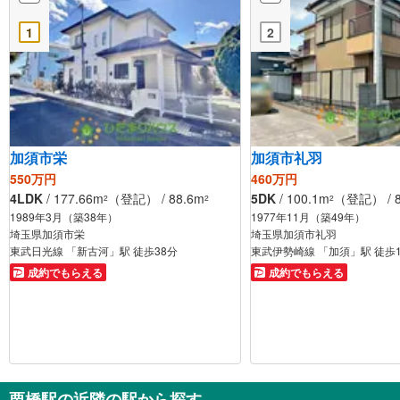
1
2
加須市栄
加須市礼羽
550万円
460万円
4LDK
/ 177.66m
（登記） / 88.6m
5DK
/ 100.1m
（登記） / 8
2
2
2
1989年3月（築38年）
1977年11月（築49年）
埼玉県加須市栄
埼玉県加須市礼羽
東武日光線 「新古河」駅 徒歩38分
東武伊勢崎線 「加須」駅 徒歩
成約でもらえる
成約でもらえる
栗橋駅の近隣の駅から探す