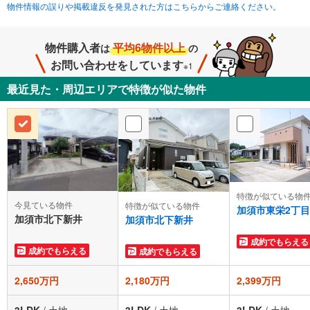
物件情報の誤りや掲載違反を発見された方はこちらからご連絡ください。
物件購入者
平均6物件以上
は
の
お問い合わせをしています
※1
最近見た・周辺エリアで特徴が似た物件
特徴が似ている物
今見ている物件
特徴が似ている物件
加須市東栄2丁目
加須市北下新井
加須市北下新井
成約でもらえる
成約でもらえる
成約でもらえる
2,650万円
2,180万円
2,399万円