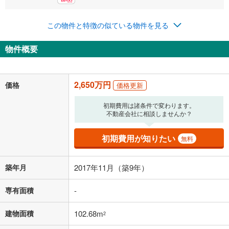
0円
2,650万円
年2回払いを想定しています。毎月の返済額に加えて、ボー
この物件と特徴の似ている物件を見る
ナス時の増額分（1回分）を入力してください。
ボーナス払いの限度額は金融機関によって異なります。
物件概要
68,790
円
/月
月々の返済額
閉じる
「金利」については、ご利用を予定されている金融機関等にご確認の
2,650万円
価格
価格更新
上、ご自身での入力をお願いいたします。初期設定で自動入力されてい
る値は、実際の金融機関等における貸出金利とは何ら関係がなく、実際
初期費用は諸条件で変わります。
の金融機関等における貸出金利を何ら保証するものではありません。返
不動産会社に相談しませんか？
済方法「元利均等返済」にて算出しております。入力された金利を35年
適用した場合の計算結果を表示しています。
その他月額費用や、初期費用がかかります。ご注意ください。実際にお
初期費用が知りたい
無料
借り入れの際は各金融機関等に、必ずご自身でご確認をお願いいたしま
す。
条件によってお借り入れができないことがあります。
築年月
2017年11月（築9年）
不動産会社に購入相談をする
無料
専有面積
-
建物面積
102.68m
2
閉じる