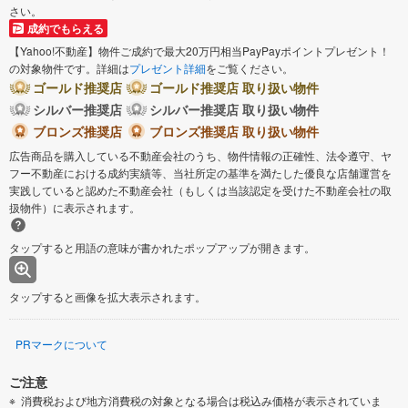
さい。
成約でもらえる
【Yahoo!不動産】物件ご成約で最大20万円相当PayPayポイントプレゼント！
の対象物件です。詳細は
プレゼント詳細
をご覧ください。
ゴールド推奨店
ゴールド推奨店 取り扱い物件
シルバー推奨店
シルバー推奨店 取り扱い物件
ブロンズ推奨店
ブロンズ推奨店 取り扱い物件
広告商品を購入している不動産会社のうち、物件情報の正確性、法令遵守、ヤ
フー不動産における成約実績等、当社所定の基準を満たした優良な店舗運営を
実践していると認めた不動産会社（もしくは当該認定を受けた不動産会社の取
扱物件）に表示されます。
タップすると用語の意味が書かれたポップアップが開きます。
タップすると画像を拡大表示されます。
PRマークについて
ご注意
消費税および地方消費税の対象となる場合は税込み価格が表示されていま