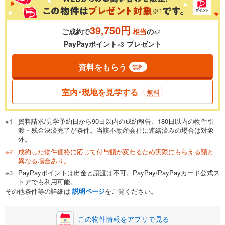
39,750円
ご成約で
相当
の
※2
0.01%
14.99%
PayPayポイント
プレゼント
※3
資料をもらう
無料
返済期間
一般的には最長35年まで借り入れ可能です。多くの金融機関
室内･現地を見学する
無料
が完済時の年齢は80歳までを条件としています。
万円
頭金
閉じる
資料請求/見学予約日から90日以内の成約報告、180日以内の物件引
渡・残金決済完了が条件。当該不動産会社に連絡済みの場合は対象
外。
成約した物件価格に応じて付与額が変わるため実際にもらえる額と
0万円
2,650万円
異なる場合あり。
自己資金から住宅購入にかけられる金額を入力してくださ
PayPayポイントは出金と譲渡は不可。PayPay/PayPayカード公式ス
い。一般的には物件価格の2割までが目安です。
万円
トアでも利用可能。
ボーナス
閉じる
/回
その他条件等の詳細は
説明ページ
をご覧ください。
この物件情報をアプリで見る