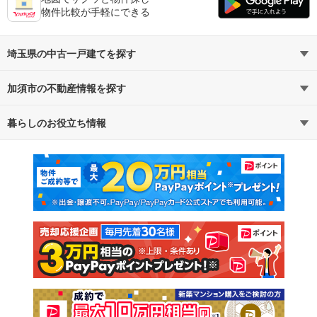
物件比較が手軽にできる
埼玉県の中古一戸建てを探す
加須市の不動産情報を探す
路線・駅から探す
地域から探す
暮らしのお役立ち情報
不動産・住宅
賃貸住宅
通勤・通学時間から探す
地図から探す
マンションカタログ
教えて！住まいの先生
新築マンション
中古マンション
新築一戸建て
中古一戸建て
注文住宅
土地
売却査定