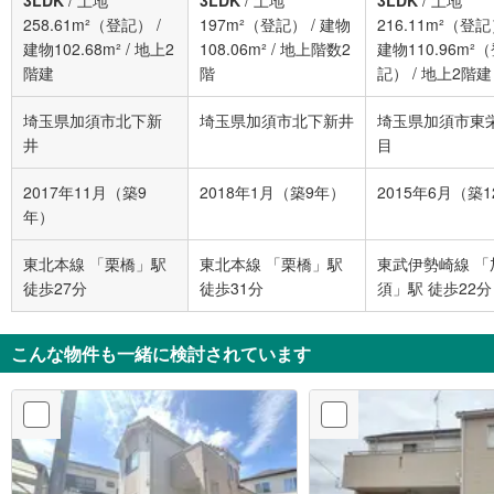
3LDK
/
土地
3LDK
/
土地
3LDK
/
土地
258.61m²（登記）
/
197m²（登記）
/
建物
216.11m²（登
建物102.68m²
/
地上2
108.06m²
/
地上階数2
建物110.96m²
階建
階
記）
/
地上2階建
埼玉県加須市北下新
埼玉県加須市北下新井
埼玉県加須市東
井
目
2017年11月（築9
2018年1月（築9年）
2015年6月（築
年）
東北本線 「栗橋」駅
東北本線 「栗橋」駅
東武伊勢崎線 「
徒歩27分
徒歩31分
須」駅 徒歩22分
こんな物件も一緒に検討されています