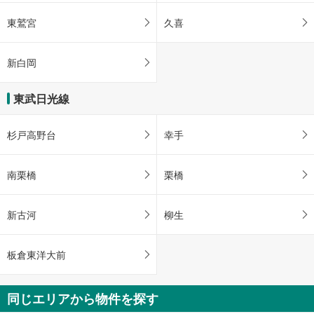
東鷲宮
久喜
新白岡
東武日光線
杉戸高野台
幸手
南栗橋
栗橋
新古河
柳生
板倉東洋大前
同じエリアから物件を探す