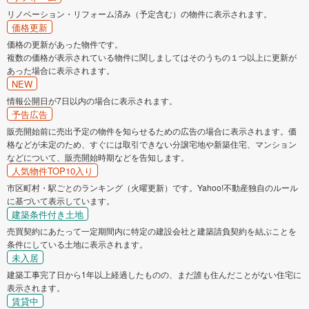
リノベーション・リフォーム済み（予定含む）の物件に表示されます。
価格更新
価格の更新があった物件です。
複数の価格が表示されている物件に関しましてはそのうちの１つ以上に更新が
あった場合に表示されます。
NEW
情報公開日が7日以内の場合に表示されます。
予告広告
販売開始前に売出予定の物件を知らせるための広告の場合に表示されます。価
格などが未定のため、すぐには取引できない分譲宅地や新築住宅、マンション
などについて、販売開始時期などを告知します。
人気物件TOP10入り
市区町村・駅ごとのランキング（火曜更新）です。Yahoo!不動産独自のルール
に基づいて表示しています。
建築条件付き土地
売買契約にあたって一定期間内に特定の建設会社と建築請負契約を結ぶことを
条件にしている土地に表示されます。
未入居
建築工事完了日から1年以上経過したものの、まだ誰も住んだことがない住宅に
表示されます。
賃貸中