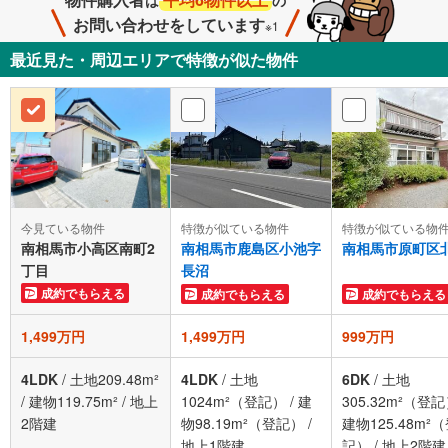
は
の
お問い合わせをしています
※1
最近見た・周辺エリアで特徴が似た物件
今見ている物件
特徴が似ている物件
特徴が似ている物
南相馬市小高区南町2
南相馬市鹿島区小池字
南相馬市原町区
丁目
長沼
成約でもらえる
成約でもらえる
成約でもらえる
1,499万円
1,499万円
999万円
4LDK
/
土地209.48m²
4LDK
/
土地
6DK
/
土地
/
建物119.75m²
/
地上
1024m²（登記）
/
建
305.32m²（登
2階建
物98.19m²（登記）
/
建物125.48m²
地上1階建
記）
/
地上2階建