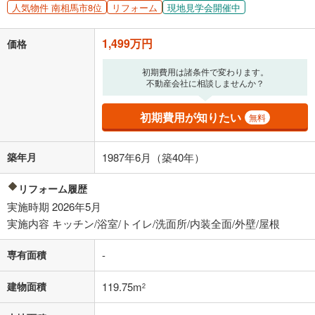
人気物件 南相馬市8位
リフォーム
現地見学会開催中
「金利」については、ご利用を予定されている金融機関等にご確認の
上、ご自身での入力をお願いいたします。初期設定で自動入力されてい
1,499万円
価格
る値は、実際の金融機関等における貸出金利とは何ら関係がなく、実際
の金融機関等における貸出金利を何ら保証するものではありません。返
初期費用は諸条件で変わります。
済方法「元利均等返済」にて算出しております。入力された金利を35年
不動産会社に相談しませんか？
適用した場合の計算結果を表示しています。
その他月額費用や、初期費用がかかります。ご注意ください。実際にお
借り入れの際は各金融機関等に、必ずご自身でご確認をお願いいたしま
初期費用が知りたい
無料
す。
条件によってお借り入れができないことがあります。
築年月
1987年6月（築40年）
不動産会社に購入相談をする
無料
リフォーム履歴
実施時期 2026年5月
閉じる
実施内容 キッチン/浴室/トイレ/洗面所/内装全面/外壁/屋根
専有面積
-
建物面積
119.75m
2