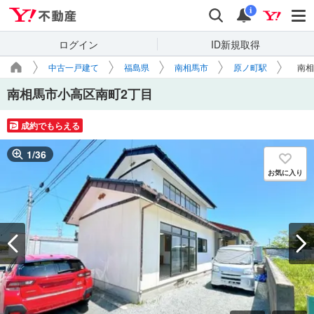
Yahoo!不動産
検索
通知
i
ログイン
ID新規取得
中古一戸建て
福島県
南相馬市
原ノ町駅
南相
南相馬市小高区南町2丁目
成約でもらえる
1
/
36
お気に入り