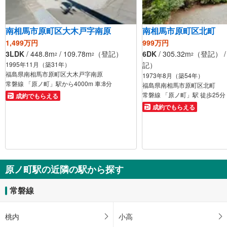
南相馬市原町区大木戸字南原
南相馬市原町区北町
1,499万円
999万円
3LDK
/ 448.8m
/ 109.78m
（登記）
6DK
/ 305.32m
（登記） / 
2
2
2
1995年11月（築31年）
記）
福島県南相馬市原町区大木戸字南原
1973年8月（築54年）
常磐線 「原ノ町」駅から4000m 車:8分
福島県南相馬市原町区北町
常磐線 「原ノ町」駅 徒歩25分
成約でもらえる
成約でもらえる
原ノ町駅の近隣の駅から探す
常磐線
桃内
小高