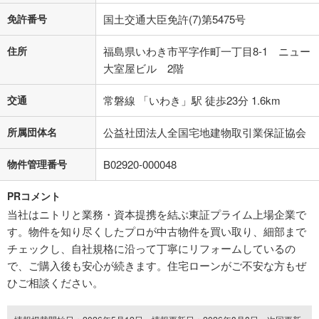
免許番号
国土交通大臣免許(7)第5475号
住所
福島県いわき市平字作町一丁目8-1 ニュー
大室屋ビル 2階
交通
常磐線 「いわき」駅 徒歩23分 1.6km
所属団体名
公益社団法人全国宅地建物取引業保証協会
物件管理番号
B02920-000048
PRコメント
当社はニトリと業務・資本提携を結ぶ東証プライム上場企業で
す。物件を知り尽くしたプロが中古物件を買い取り、細部まで
チェックし、自社規格に沿って丁寧にリフォームしているの
で、ご購入後も安心が続きます。住宅ローンがご不安な方もぜ
ひご相談ください。