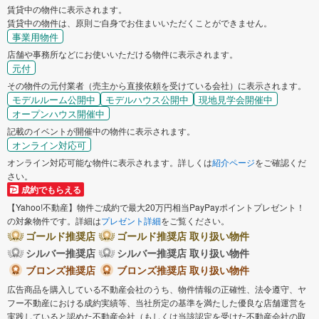
賃貸中の物件に表示されます。
賃貸中の物件は、原則ご自身でお住まいいただくことができません。
事業用物件
店舗や事務所などにお使いいただける物件に表示されます。
元付
その物件の元付業者（売主から直接依頼を受けている会社）に表示されます。
モデルルーム公開中
モデルハウス公開中
現地見学会開催中
オープンハウス開催中
記載のイベントが開催中の物件に表示されます。
オンライン対応可
オンライン対応可能な物件に表示されます。詳しくは
紹介ページ
をご確認くだ
さい。
成約でもらえる
【Yahoo!不動産】物件ご成約で最大20万円相当PayPayポイントプレゼント！
の対象物件です。詳細は
プレゼント詳細
をご覧ください。
ゴールド推奨店
ゴールド推奨店 取り扱い物件
シルバー推奨店
シルバー推奨店 取り扱い物件
ブロンズ推奨店
ブロンズ推奨店 取り扱い物件
広告商品を購入している不動産会社のうち、物件情報の正確性、法令遵守、ヤ
フー不動産における成約実績等、当社所定の基準を満たした優良な店舗運営を
実践していると認めた不動産会社（もしくは当該認定を受けた不動産会社の取