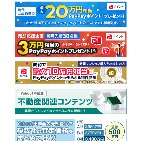
マンションカタログ
教えて！住まいの先生
新築マンション
中古マンション
新築一戸建て
中古一戸建て
注文住宅
土地
売却査定