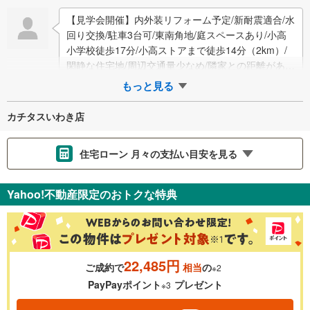
【見学会開催】内外装リフォーム予定/新耐震適合/水
回り交換/駐車3台可/東南角地/庭スペースあり/小高
小学校徒歩17分/小高ストアまで徒歩14分（2km）/
閑静な住宅地/周辺交通量少なめ/隣家との距離があ
り/全室南向きで日当たり良…
もっと見る
カチタスいわき店
住宅ローン 月々の支払い目安を見る
支払いの目安をシミュレーションすることができます。
Yahoo!不動産限定のおトクな特典
％
金利
22,485円
ご成約で
相当
の
※2
0.01%
14.99%
PayPayポイント
プレゼント
※3