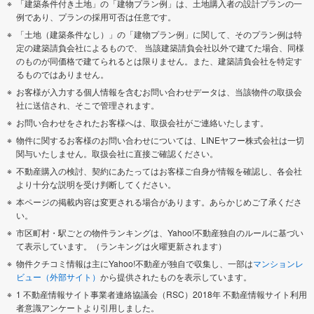
「建築条件付き土地」の「建物プラン例」は、土地購入者の設計プランの一
例であり、プランの採用可否は任意です。
「土地（建築条件なし）」の「建物プラン例」に関して、そのプラン例は特
定の建築請負会社によるもので、 当該建築請負会社以外で建てた場合、同様
のものが同価格で建てられるとは限りません。また、建築請負会社を特定す
るものではありません。
お客様が入力する個人情報を含むお問い合わせデータは、当該物件の取扱会
社に送信され、そこで管理されます。
お問い合わせをされたお客様へは、取扱会社がご連絡いたします。
物件に関するお客様のお問い合わせについては、LINEヤフー株式会社は一切
関与いたしません。取扱会社に直接ご確認ください。
不動産購入の検討、契約にあたってはお客様ご自身が情報を確認し、各会社
より十分な説明を受け判断してください。
本ページの掲載内容は変更される場合があります。あらかじめご了承くださ
い。
市区町村・駅ごとの物件ランキングは、Yahoo!不動産独自のルールに基づい
て表示しています。（ランキングは火曜更新されます）
物件クチコミ情報は主にYahoo!不動産が独自で収集し、一部は
マンションレ
ビュー（外部サイト）
から提供されたものを表示しています。
1 不動産情報サイト事業者連絡協議会（RSC）2018年 不動産情報サイト利用
者意識アンケートより引用しました。