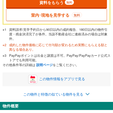
資料をもらう
無料
返済期間
一般的には最長35年まで借り入れ可能です。多くの金融機関
室内･現地を見学する
無料
が完済時の年齢は80歳までを条件としています。
万円
頭金
閉じる
資料請求/見学予約日から90日以内の成約報告、180日以内の物件引
渡・残金決済完了が条件。当該不動産会社に連絡済みの場合は対象
外。
成約した物件価格に応じて付与額が変わるため実際にもらえる額と
0万円
1,499万円
異なる場合あり。
自己資金から住宅購入にかけられる金額を入力してくださ
PayPayポイントは出金と譲渡は不可。PayPay/PayPayカード公式ス
い。一般的には物件価格の2割までが目安です。
万円
トアでも利用可能。
ボーナス
閉じる
/回
その他条件等の詳細は
説明ページ
をご覧ください。
この物件情報をアプリで見る
0円
1,499万円
年2回払いを想定しています。毎月の返済額に加えて、ボー
この物件と特徴の似ている物件を見る
ナス時の増額分（1回分）を入力してください。
ボーナス払いの限度額は金融機関によって異なります。
物件概要
38,911
円
/月
月々の返済額
閉じる