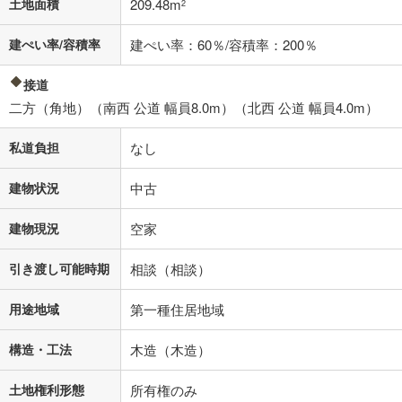
土地面積
209.48m
2
建ぺい率/容積率
建ぺい率：60％/容積率：200％
接道
二方（角地）（南西 公道 幅員8.0m）（北西 公道 幅員4.0m）
私道負担
なし
建物状況
中古
建物現況
空家
引き渡し可能時期
相談（相談）
用途地域
第一種住居地域
構造・工法
木造（木造）
土地権利形態
所有権のみ