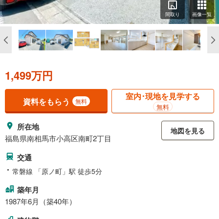
間取り
画像一覧
1,499万円
室内･現地を見学する
資料をもらう
無料
無料
所在地
地図を見る
福島県南相馬市小高区南町2丁目
交通
常磐線 「原ノ町」駅 徒歩5分
築年月
1987年6月（築40年）