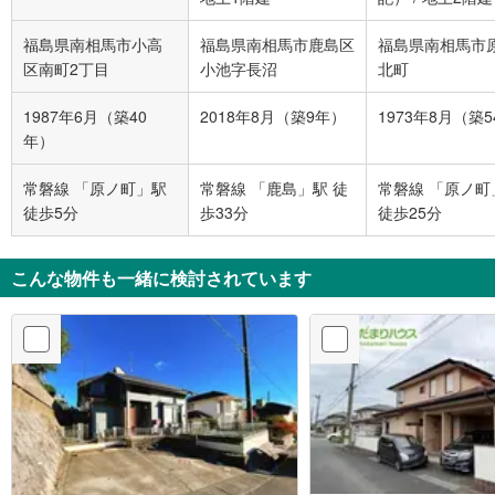
福島県南相馬市小高
福島県南相馬市鹿島区
福島県南相馬市
区南町2丁目
小池字長沼
北町
1987年6月（築40
2018年8月（築9年）
1973年8月（築
年）
常磐線 「原ノ町」駅
常磐線 「鹿島」駅 徒
常磐線 「原ノ町
徒歩5分
歩33分
徒歩25分
こんな物件も一緒に検討されています