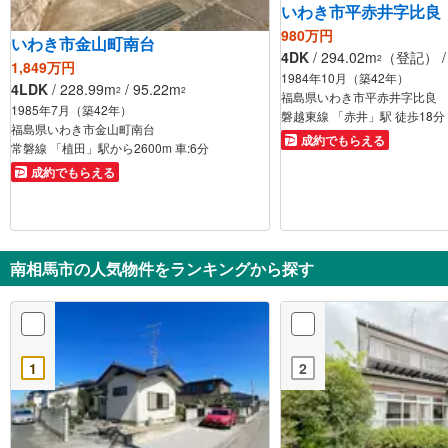
いわき市平赤井字比良
980万円
いわき市金山町南台
4DK
/ 294.02m
（登記） / 
2
1,849万円
1984年10月（築42年）
4LDK
/ 228.99m
/ 95.22m
2
2
福島県いわき市平赤井字比良
1985年7月（築42年）
磐越東線 「赤井」駅 徒歩18分
福島県いわき市金山町南台
成約でもらえる
常磐線 「植田」駅から2600m 車:6分
成約でもらえる
南相馬市の人気物件をランキングから探す
1
2