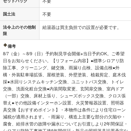
セットバック
不要
国土法
不要
法令上のその他制
給湯器は買主負担での設置が必要です。
限
備考
8/7（金）～8/9（日）予約制見学会開催※当日予約OK。ご希望
日をお知らせください。【リフォーム内容】●標準シロアリ防
除工事、クリーニング、鍵交換、雨漏り点検、設備点検●外
構・外装駐車場拡張、屋根塗装、外壁塗装、植栽剪定、庭木伐
採●水回りシステムキッチン交換、ユニットバス交換、トイレ
交換、洗面化粧台交換●内装間取変更、玄関扉交換、室内ドア
（一部）交換、床材上張り、シューズボックス交換、クロス張
替え●その他設備インターホン設置、火災警報器設置、照明器
具交換【おすすめポイント】・本物件は条件により住宅ローン
減税が適用されます。・雨漏り、構造上主要な部分の欠陥や・
腐食、給排水管の故障や漏水についてお引渡しより2年間保証・
シロアリ防除工事施工後5年間保証・新品の照明器具設置予定な