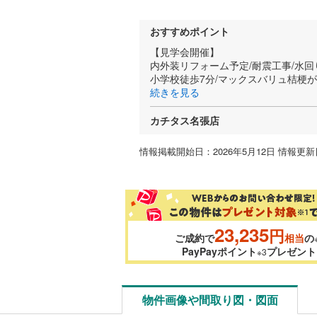
おすすめポイント
【見学会開催】
内外装リフォーム予定/耐震工事/水回
小学校徒歩7分/マックスバリュ桔梗が
続きを見る
カチタス名張店
情報掲載開始日：2026年5月12日 情報更新日
23,235
円
ご成約で
相当
の
PayPayポイント
プレゼント
※3
物件画像や間取り図・図面