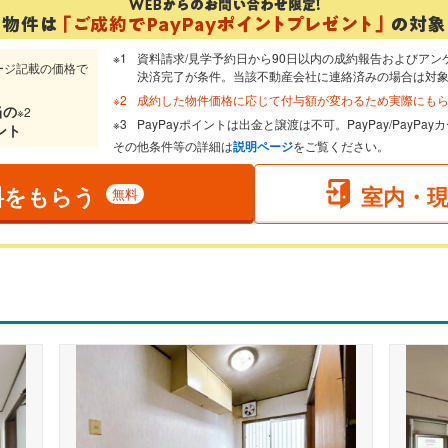
資料請求/見学予約日から90日以内の成約報告およびアン
ージ記載の価格で
決済完了が条件。当該不動産会社に連絡済みの場合は対
成約した物件価格に応じて付与額が変わるため実際にも
当
の
※2
PayPayポイントは出金と譲渡は不可。PayPay/PayP
ント
その他条件等の詳細は
説明ページ
をご覧ください。
料をもらう
室内・
無料