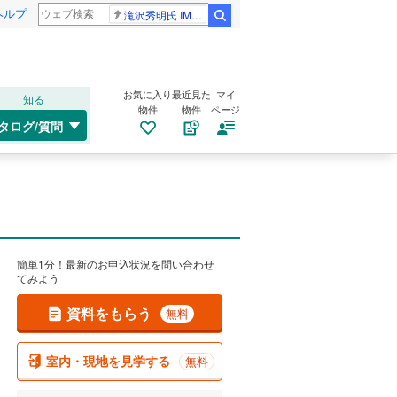
ヘルプ
滝沢秀明氏 IMPACT26
検索
お気に入り
最近見た
マイ
知る
物件
物件
ページ
タログ/質問
簡単1分！最新のお申込状況を問い合わせ
てみよう
資料をもらう
無料
室内・現地を見学する
無料