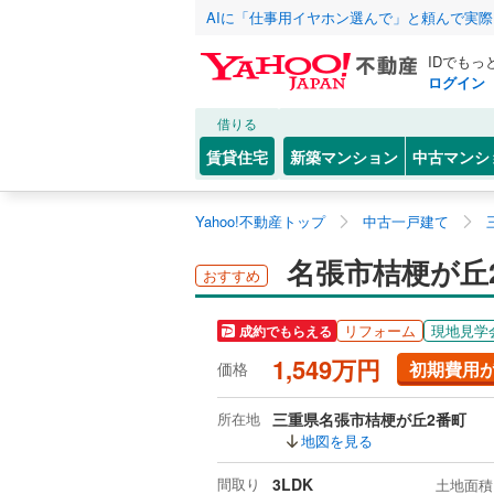
AIに「仕事用イヤホン選んで」と頼んで実
IDでもっ
ログイン
借りる
賃貸住宅
新築マンション
中古マンシ
Yahoo!不動産トップ
中古一戸建て
名張市桔梗が丘
おすすめ
リフォーム
現地見学
成約でもらえる
1,549万円
初期費用
価格
所在地
三重県名張市桔梗が丘2番町
地図を見る
間取り
3LDK
土地面積