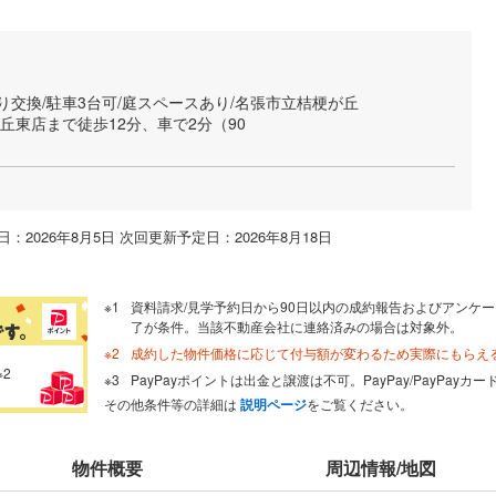
り交換/駐車3台可/庭スペースあり/名張市立桔梗が丘
丘東店まで徒歩12分、車で2分（90
：2026年8月5日 次回更新予定日：2026年8月18日
資料請求/見学予約日から90日以内の成約報告およびアンケー
了が条件。当該不動産会社に連絡済みの場合は対象外。
成約した物件価格に応じて付与額が変わるため実際にもらえ
※2
PayPayポイントは出金と譲渡は不可。PayPay/PayPay
その他条件等の詳細は
説明ページ
をご覧ください。
物件概要
周辺情報/地図