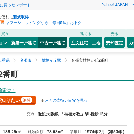
Yahoo! JAPAN
際に買ったレポート
と便利に
新規取得
ヤフーショッピングなら「毎日5％」おトク
買う
建てる
売る
ョン
新築一戸建て
中古一戸建て
注文住宅
土地
売却査定
カ
三重県
名張市
桔梗が丘駅
名張市桔梗が丘2番町
2番町
会開催中
が知りたい
無料
月々の支払い目安を見る
交通
近鉄大阪線 「桔梗が丘」駅 徒歩13分
188.25m
78.53m
1974年2月（築53年）
建物面積
築年月
2
2