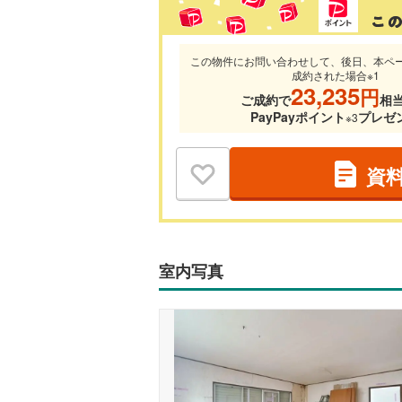
この物件にお問い合わせして、後日、本ペ
成約された場合※1
23,235
円
ご成約で
相
PayPayポイント
プレゼ
※3
資
室内写真