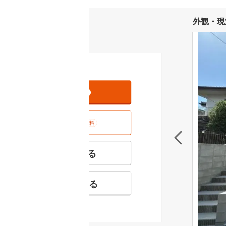
外観・現
資料をもらう
無料
室内･現地を見学する
無料
特徴の似た物件を見る
お気に入りに追加する