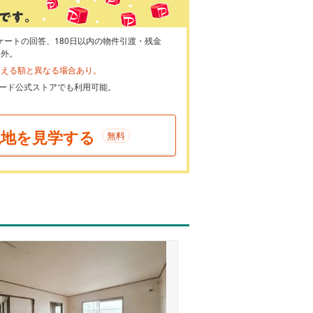
ケートの回答、180日以内の物件引渡・残金
象外。
らえる額と異なる場合あり。
ayカード公式ストアでも利用可能。
現地を見学する
無料