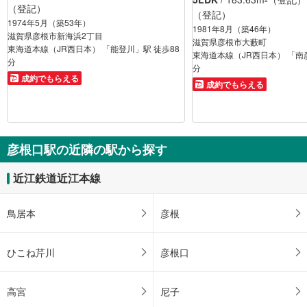
（登記）
（登記）
1974年5月（築53年）
1981年8月（築46年）
滋賀県彦根市新海浜2丁目
滋賀県彦根市大藪町
東海道本線（JR西日本） 「能登川」駅 徒歩88
東海道本線（JR西日本） 「南
分
分
成約でもらえる
成約でもらえる
彦根口駅の近隣の駅から探す
近江鉄道近江本線
鳥居本
彦根
ひこね芹川
彦根口
高宮
尼子