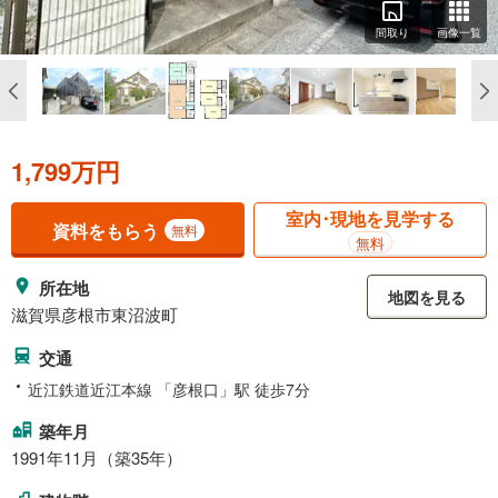
間取り
画像一覧
1,799万円
室内･現地を見学する
資料をもらう
無料
無料
所在地
地図を見る
滋賀県彦根市東沼波町
交通
近江鉄道近江本線 「彦根口」駅 徒歩7分
築年月
1991年11月（築35年）