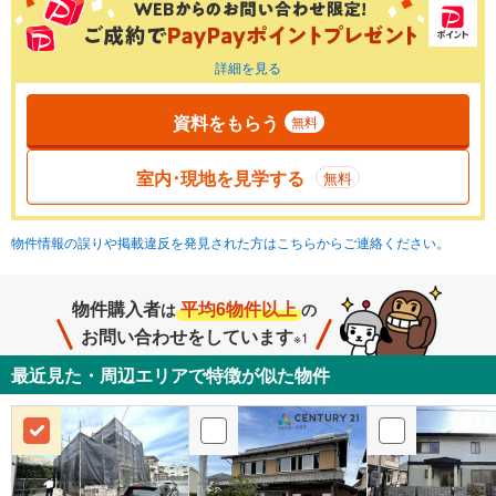
詳細を見る
資料をもらう
無料
室内･現地を見学する
無料
物件情報の誤りや掲載違反を発見された方はこちらからご連絡ください。
物件購入者
平均6物件以上
は
の
お問い合わせをしています
※1
最近見た・周辺エリアで特徴が似た物件