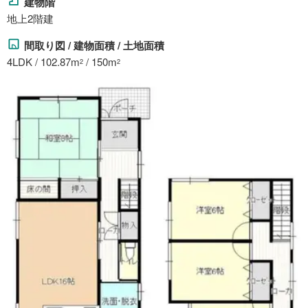
建物階
地上2階建
間取り図 / 建物面積 / 土地面積
4LDK / 102.87m
/ 150m
2
2