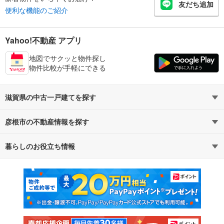
友だち追加
便利な機能のご紹介
Yahoo!不動産 アプリ
地図でサクッと物件探し
物件比較が手軽にできる
滋賀県の中古一戸建てを探す
彦根市の不動産情報を探す
路線・駅から探す
地域から探す
暮らしのお役立ち情報
不動産・住宅
賃貸住宅
通勤・通学時間から探す
地図から探す
マンションカタログ
教えて！住まいの先生
新築マンション
中古マンション
新築一戸建て
中古一戸建て