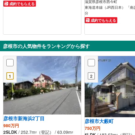
滋賀県彦根市西今町
成約でもらえる
東海道本線（JR西日本） 「南
分
成約でもらえる
彦根市の人気物件をランキングから探す
1
2
彦根市新海浜2丁目
彦根市大藪町
980万円
750万円
2SLDK
/ 252.7m
（登記） / 63.09m
2
2
5LDK
/ 183.63m
（登記） /
2