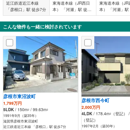
近江鉄道近江本線
東海道本線（JR西日
東海道本線（JR
「彦根口」駅 徒歩7分
本） 「河瀬」駅 徒歩
本） 「河瀬」駅
28分
22分
こんな物件も一緒に検討されています
彦根市東沼波町
彦根市西今町
1,799万円
2,000万円
5LDK
/ 150m
/ 99.63m
2
2
4LDK
/ 178.4m
（登記） / 
2
1991年9月（築35年）
（登記）
滋賀県彦根市東沼波町
1997年2月（築30年）
近江鉄道近江本線 「彦根口」駅 徒歩7分