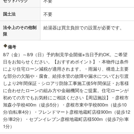
セットバック
不要
国土法
不要
法令上のその他制
給湯器は買主負担での設置が必要です。
限
備考
8/7（金）～8/9（日）予約制見学会開催※当日予約OK。ご希望
日をお知らせください。【おすすめポイント】・本物件は条件
により住宅ローン減税が適用されます。・雨漏り、構造上主要
な部分の欠陥や・腐食、給排水管の故障や漏水についてお引渡
しより2年間保証・シロアリ防除工事施工後5年間保証・お客様
に合わせたローンの組み方や金融機関をご提案。住宅ローンが
初めての方でもお気軽にご相談ください【周辺施設】・彦根市
旭森小学校400m（徒歩5分）・彦根市東中学校800m（徒歩10
分/自転車4分）・フレンドマート彦根地蔵町店様900m（徒歩12
分/車2分）・セブンイレブン彦根地蔵町店様500m（徒歩7分/車
1分）