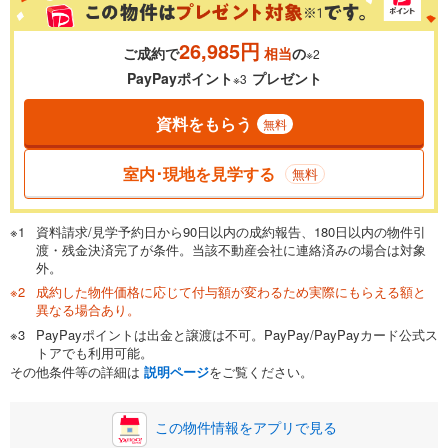
26,985円
ご成約で
相当
の
※2
0.01%
14.99%
PayPayポイント
プレゼント
※3
資料をもらう
無料
返済期間
一般的には最長35年まで借り入れ可能です。多くの金融機関
室内･現地を見学する
無料
が完済時の年齢は80歳までを条件としています。
万円
頭金
閉じる
資料請求/見学予約日から90日以内の成約報告、180日以内の物件引
渡・残金決済完了が条件。当該不動産会社に連絡済みの場合は対象
外。
成約した物件価格に応じて付与額が変わるため実際にもらえる額と
0万円
1,799万円
異なる場合あり。
自己資金から住宅購入にかけられる金額を入力してくださ
PayPayポイントは出金と譲渡は不可。PayPay/PayPayカード公式ス
い。一般的には物件価格の2割までが目安です。
万円
トアでも利用可能。
ボーナス
閉じる
/回
その他条件等の詳細は
説明ページ
をご覧ください。
この物件情報をアプリで見る
0円
1,799万円