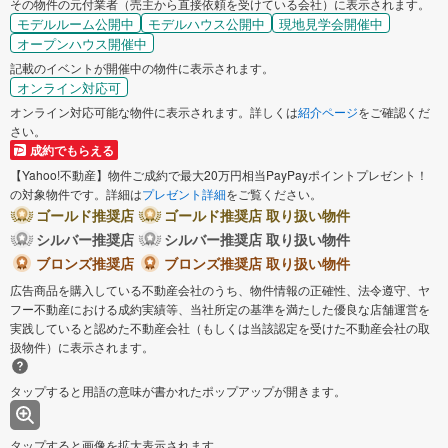
その物件の元付業者（売主から直接依頼を受けている会社）に表示されます。
モデルルーム公開中
モデルハウス公開中
現地見学会開催中
オープンハウス開催中
記載のイベントが開催中の物件に表示されます。
オンライン対応可
オンライン対応可能な物件に表示されます。詳しくは
紹介ページ
をご確認くだ
さい。
成約でもらえる
【Yahoo!不動産】物件ご成約で最大20万円相当PayPayポイントプレゼント！
の対象物件です。詳細は
プレゼント詳細
をご覧ください。
ゴールド推奨店
ゴールド推奨店 取り扱い物件
シルバー推奨店
シルバー推奨店 取り扱い物件
ブロンズ推奨店
ブロンズ推奨店 取り扱い物件
広告商品を購入している不動産会社のうち、物件情報の正確性、法令遵守、ヤ
フー不動産における成約実績等、当社所定の基準を満たした優良な店舗運営を
実践していると認めた不動産会社（もしくは当該認定を受けた不動産会社の取
扱物件）に表示されます。
タップすると用語の意味が書かれたポップアップが開きます。
タップすると画像を拡大表示されます。