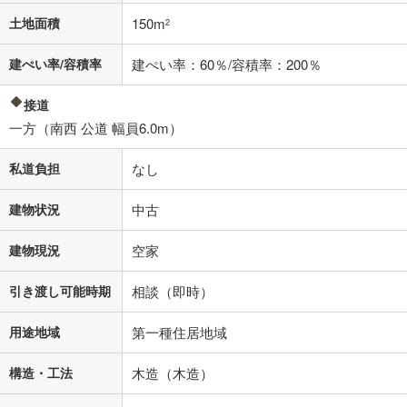
土地面積
150m
2
建ぺい率/容積率
建ぺい率：60％/容積率：200％
接道
一方（南西 公道 幅員6.0m）
私道負担
なし
建物状況
中古
建物現況
空家
引き渡し可能時期
相談（即時）
用途地域
第一種住居地域
構造・工法
木造（木造）