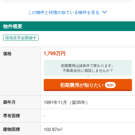
年2回払いを想定しています。毎月の返済額に加えて、ボー
この物件と特徴の似ている物件を見る
ナス時の増額分（1回分）を入力してください。
ボーナス払いの限度額は金融機関によって異なります。
物件概要
46,699
円
/月
月々の返済額
閉じる
現地見学会開催中
「金利」については、ご利用を予定されている金融機関等にご確認の
上、ご自身での入力をお願いいたします。初期設定で自動入力されてい
1,799万円
価格
る値は、実際の金融機関等における貸出金利とは何ら関係がなく、実際
の金融機関等における貸出金利を何ら保証するものではありません。返
初期費用は諸条件で変わります。
済方法「元利均等返済」にて算出しております。入力された金利を35年
不動産会社に相談しませんか？
適用した場合の計算結果を表示しています。
その他月額費用や、初期費用がかかります。ご注意ください。実際にお
借り入れの際は各金融機関等に、必ずご自身でご確認をお願いいたしま
初期費用が知りたい
無料
す。
条件によってお借り入れができないことがあります。
築年月
1991年11月（築35年）
不動産会社に購入相談をする
無料
専有面積
-
閉じる
建物面積
102.87m
2