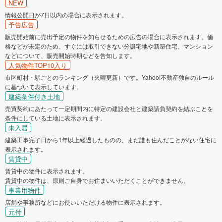
NEW
情報公開日が7日以内の場合に表示されます。
予告広告
販売開始前に売出予定の物件を知らせるための広告の場合に表示されます。価
格などが未定のため、すぐには取引できない分譲宅地や新築住宅、マンション
などについて、販売開始時期などを告知します。
人気物件TOP10入り
市区町村・駅ごとのランキング（火曜更新）です。Yahoo!不動産独自のルール
に基づいて表示しています。
建築条件付き土地
売買契約にあたって一定期間内に特定の建設会社と建築請負契約を結ぶことを
条件にしている土地に表示されます。
未入居
建築工事完了日から1年以上経過したものの、まだ誰も住んだことがない住宅に
表示されます。
賃貸中
賃貸中の物件に表示されます。
賃貸中の物件は、原則ご自身でお住まいいただくことができません。
事業用物件
店舗や事務所などにお使いいただける物件に表示されます。
元付