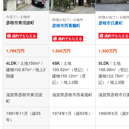
今見ている物件
特徴が似ている物
特徴が似ている物件
彦根市東沼波町
彦根市日夏町
彦根市西葛籠町
成約でもらえる
成約でもらえる
成約でもらえる
1,799万円
1,500万円
1,300万円
4LDK
/
土地150m²
/
4SK
/
土地
5LDK
/
土地
建物102.87m²
/
地上2
193.52m²（登記）
/
168.08m²（登
階建
建物155.12m²（登
建物122.76m²
記）
/
地上2階
記）
/
地上2階
滋賀県彦根市東沼波
滋賀県彦根市西葛籠町
滋賀県彦根市日
町
1991年11月（築35
1974年1月（築53年）
1990年5月（築
年）