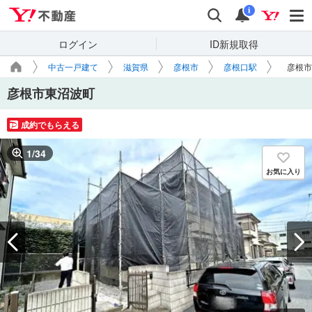
Yahoo!不動産
検索
通知
i
ログイン
ID新規取得
中古一戸建て
滋賀県
彦根市
彦根口駅
彦根市
彦根市東沼波町
成約でもらえる
1
/
34
お気に入り