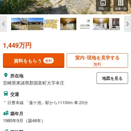
間取り
画像一覧
1,449万円
室内･現地を見学する
資料をもらう
無料
無料
所在地
地図を見る
宮崎県東諸県郡国富町大字本庄
交通
日豊本線 「蓮ケ池」駅から11100m 車:23分
築年月
1980年9月（築46年）