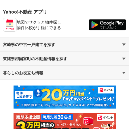
Yahoo!不動産 アプリ
地図でサクッと物件探し
物件比較が手軽にできる
宮崎県の中古一戸建てを探す
東諸県郡国富町の不動産情報を探す
路線・駅から探す
地域から探す
暮らしのお役立ち情報
不動産・住宅
賃貸住宅
通勤・通学時間から探す
地図から探す
マンションカタログ
教えて！住まいの先生
新築マンション
中古マンション
新築一戸建て
中古一戸建て
注文住宅
土地