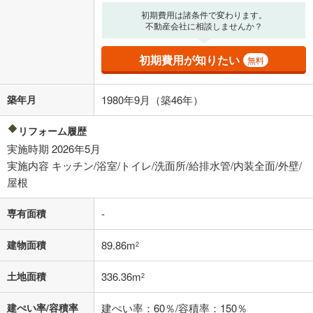
上、ご自身での入力をお願いいたします。初期設定で自動入力されてい
初期費用は諸条件で変わります。
る値は、実際の金融機関等における貸出金利とは何ら関係がなく、実際
不動産会社に相談しませんか？
の金融機関等における貸出金利を何ら保証するものではありません。返
済方法「元利均等返済」にて算出しております。入力された金利を35年
初期費用が知りたい
適用した場合の計算結果を表示しています。
無料
その他月額費用や、初期費用がかかります。ご注意ください。実際にお
借り入れの際は各金融機関等に、必ずご自身でご確認をお願いいたしま
築年月
1980年9月（築46年）
す。
条件によってお借り入れができないことがあります。
リフォーム履歴
不動産会社に購入相談をする
無料
実施時期 2026年5月
実施内容 キッチン/浴室/トイレ/洗面所/給排水管/内装全面/外壁/
屋根
閉じる
専有面積
-
建物面積
89.86m
2
土地面積
336.36m
2
建ぺい率/容積率
建ぺい率：60％/容積率：150％