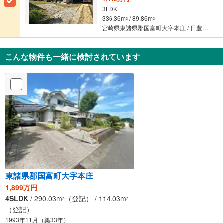
3LDK
336.36m
/ 89.86m
2
2
宮崎県東諸県郡国富町大字本庄 / 日豊本線 「蓮ケ池」駅から11100m 車:23分
こんな物件も一緒に検討されています
東諸県郡国富町大字本庄
1,899万円
4SLDK
/ 290.03m
（登記） / 114.03m
2
2
（登記）
1993年11月（築33年）