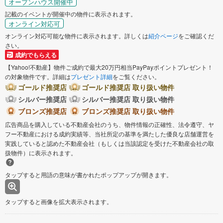
オープンハウス開催中
記載のイベントが開催中の物件に表示されます。
オンライン対応可
オンライン対応可能な物件に表示されます。詳しくは
紹介ページ
をご確認くだ
さい。
成約でもらえる
【Yahoo!不動産】物件ご成約で最大20万円相当PayPayポイントプレゼント！
の対象物件です。詳細は
プレゼント詳細
をご覧ください。
ゴールド推奨店
ゴールド推奨店 取り扱い物件
シルバー推奨店
シルバー推奨店 取り扱い物件
ブロンズ推奨店
ブロンズ推奨店 取り扱い物件
広告商品を購入している不動産会社のうち、物件情報の正確性、法令遵守、ヤ
フー不動産における成約実績等、当社所定の基準を満たした優良な店舗運営を
実践していると認めた不動産会社（もしくは当該認定を受けた不動産会社の取
扱物件）に表示されます。
タップすると用語の意味が書かれたポップアップが開きます。
タップすると画像を拡大表示されます。