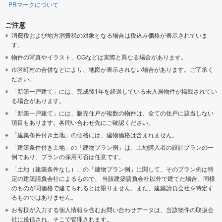
PRマークについて
ご注意
消費税および地方消費税の対象となる場合は税込み価格が表示されていま
す。
物件の写真やイラスト、CGなどは実際と異なる場合があります。
市区町村の合併などにより、地図が表示されない場合があります。ご了承く
ださい。
「新築一戸建て」には、完成後1年を経過している未入居物件が掲載されてい
る場合があります。
「新築一戸建て」には、販売住戸が複数の物件は、全ての住戸に該当しない
項目もあります。各問い合わせ先にご確認ください。
「建築条件付き土地」の価格には、建物価格は含まれません。
「建築条件付き土地」の「建物プラン例」は、土地購入者の設計プランの一
例であり、プランの採用可否は任意です。
「土地（建築条件なし）」の「建物プラン例」に関して、そのプラン例は特
定の建築請負会社によるもので、 当該建築請負会社以外で建てた場合、同様
のものが同価格で建てられるとは限りません。また、建築請負会社を特定す
るものではありません。
お客様が入力する個人情報を含むお問い合わせデータは、当該物件の取扱会
社に送信され、そこで管理されます。