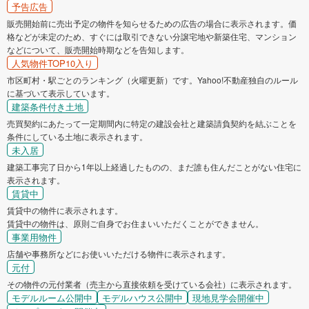
予告広告
販売開始前に売出予定の物件を知らせるための広告の場合に表示されます。価
格などが未定のため、すぐには取引できない分譲宅地や新築住宅、マンション
などについて、販売開始時期などを告知します。
人気物件TOP10入り
市区町村・駅ごとのランキング（火曜更新）です。Yahoo!不動産独自のルール
に基づいて表示しています。
建築条件付き土地
売買契約にあたって一定期間内に特定の建設会社と建築請負契約を結ぶことを
条件にしている土地に表示されます。
未入居
建築工事完了日から1年以上経過したものの、まだ誰も住んだことがない住宅に
表示されます。
賃貸中
賃貸中の物件に表示されます。
賃貸中の物件は、原則ご自身でお住まいいただくことができません。
事業用物件
店舗や事務所などにお使いいただける物件に表示されます。
元付
その物件の元付業者（売主から直接依頼を受けている会社）に表示されます。
モデルルーム公開中
モデルハウス公開中
現地見学会開催中