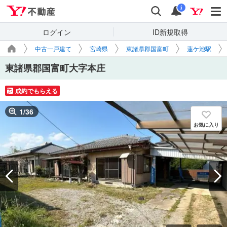
Yahoo!不動産
検索
通知
i
ログイン
ID新規取得
中古一戸建て
宮崎県
東諸県郡国富町
蓮ケ池駅
東諸県郡国富町大字本庄
成約でもらえる
1
/
36
お気に入り