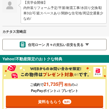
【見学会開催】
内外装リフォーム予定/平屋/耐震工事/水回り交換/駐
車3台可/庭スペースあり/閑静な住宅地/周辺交通量少
なめ/
カチタス宮崎店
住宅ローン 月々の支払い目安を見る
支払いの目安をシミュレーションすることができます。
Yahoo!不動産限定のおトクな特典
％
金利
21,735円
ご成約で
相当
の
※2
0.01%
14.99%
PayPayポイント
プレゼント
※3
資料をもらう
無料
返済期間