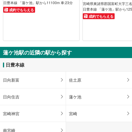
日豊本線 「蓮ケ池」駅から11100m 車:23分
宮崎県東諸県郡国富町大字三
成約でもらえる
成約でもらえる
蓮ケ池駅の近隣の駅から探す
日豊本線
日向新富
佐土原
日向住吉
蓮ケ池
宮崎神宮
宮崎
南宮崎