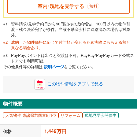
一般的には最長35年まで借り入れ可能です。多くの金融機関
室内･現地を見学する
無料
が完済時の年齢は80歳までを条件としています。
万円
頭金
閉じる
資料請求/見学予約日から90日以内の成約報告、180日以内の物件引
渡・残金決済完了が条件。当該不動産会社に連絡済みの場合は対象
外。
成約した物件価格に応じて付与額が変わるため実際にもらえる額と
0万円
1,449万円
異なる場合あり。
自己資金から住宅購入にかけられる金額を入力してくださ
PayPayポイントは出金と譲渡は不可。PayPay/PayPayカード公式ス
い。一般的には物件価格の2割までが目安です。
万円
トアでも利用可能。
ボーナス
閉じる
/回
その他条件等の詳細は
説明ページ
をご覧ください。
この物件情報をアプリで見る
0円
1,449万円
年2回払いを想定しています。毎月の返済額に加えて、ボー
ナス時の増額分（1回分）を入力してください。
物件概要
ボーナス払いの限度額は金融機関によって異なります。
人気物件 東諸県郡国富町1位
リフォーム
現地見学会開催中
37,613
円
/月
月々の返済額
閉じる
1,449万円
価格
「金利」については、ご利用を予定されている金融機関等にご確認の