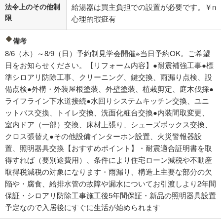
法令上のその他制
給湯器は買主負担での設置が必要です。￥n
限
心理的瑕疵有
備考
8/6（木）～8/9（日）予約制見学会開催※当日予約OK。ご希望
日をお知らせください。【リフォーム内容】●耐震補強工事●標
準シロアリ防除工事、クリーニング、鍵交換、雨漏り点検、設
備点検●外構・外装屋根塗装、外壁塗装、植栽剪定、庭木伐採●
ライフライン下水道接続●水回りシステムキッチン交換、ユニ
ットバス交換、トイレ交換、洗面化粧台交換●内装間取変更、
室内ドア（一部）交換、床材上張り、シューズボックス交換、
クロス張替え●その他設備インターホン設置、火災警報器設
置、照明器具交換【おすすめポイント】・耐震適合証明書を取
得すれば（要別途費用）、条件により住宅ローン減税や不動産
取得税減税の対象になります・雨漏り、構造上主要な部分の欠
陥や・腐食、給排水管の故障や漏水についてお引渡しより2年間
保証・シロアリ防除工事施工後5年間保証・新品の照明器具設置
予定なので入居後にすぐに生活が始められます