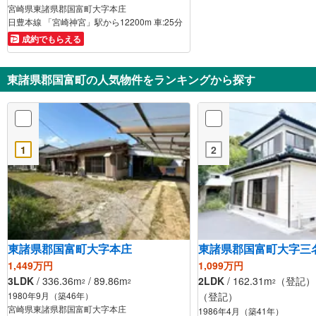
宮崎県東諸県郡国富町大字本庄
日豊本線 「宮崎神宮」駅から12200m 車:25分
成約でもらえる
東諸県郡国富町の人気物件をランキングから探す
1
2
東諸県郡国富町大字本庄
東諸県郡国富町大字三
1,449万円
1,099万円
3LDK
/ 336.36m
/ 89.86m
2LDK
/ 162.31m
（登記） /
2
2
2
1980年9月（築46年）
（登記）
宮崎県東諸県郡国富町大字本庄
1986年4月（築41年）