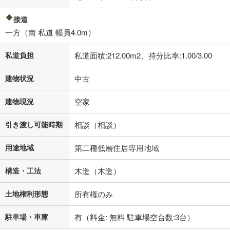
接道
一方（南 私道 幅員4.0m）
私道負担
私道面積:212.00m2、持分比率:1.00/3.00
建物状況
中古
建物現況
空家
引き渡し可能時期
相談（相談）
用途地域
第二種低層住居専用地域
構造・工法
木造（木造）
土地権利形態
所有権のみ
駐車場・車庫
有（料金: 無料 駐車場空台数:3台）