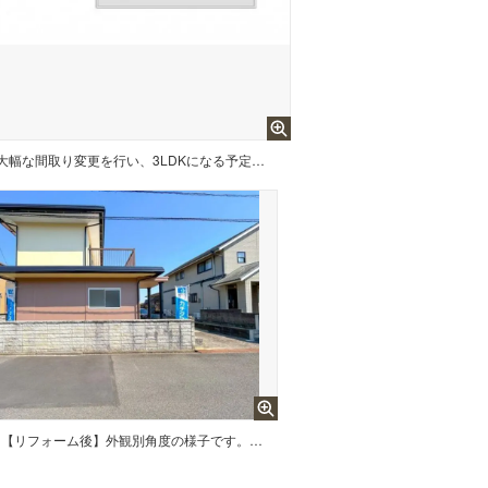
【リフォーム予定間取り図】大幅な間取り変更を行い、3LDKになる予定です。全室南向きで各部屋6帖以上と使い勝手の良い間取りです。
【リフォーム後】外観別角度の様子です。植栽の撤去等行いました。