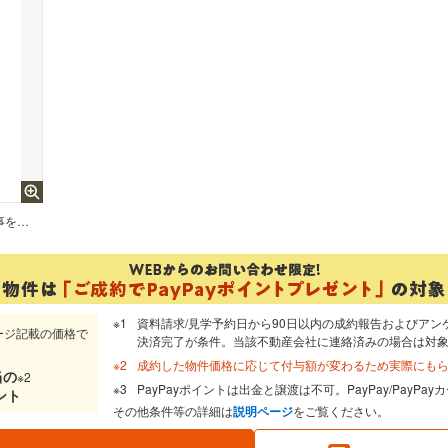
【リフォーム予定配置図】駐車場拡幅工事を行い、縦列3台拡幅予定です。前面道路も広くゆとりをもって駐車することが可能です。
資料請求/見学予約日から90日以内の成約報告およびアン
ージ記載の価格で
決済完了が条件。当該不動産会社に連絡済みの場合は対
成約した物件価格に応じて付与額が変わるため実際にも
当
の
※2
PayPayポイントは出金と譲渡は不可。PayPay/PayP
ント
その他条件等の詳細は
説明ページ
をご覧ください。