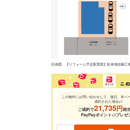
区画図
この物件にお問い合わせして、後日、本ペ
成約された場合※1
21,735
円
ご成約で
相
PayPayポイント
プレゼ
※3