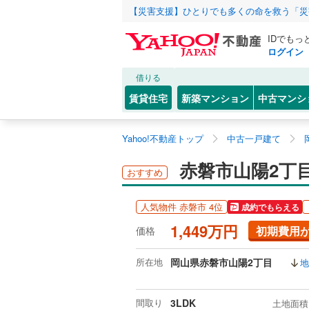
【災害支援】ひとりでも多くの命を救う「災
IDでもっ
ログイン
借りる
賃貸住宅
新築マンション
中古マンシ
Yahoo!不動産トップ
中古一戸建て
赤磐市山陽2丁
おすすめ
人気物件 赤磐市 4位
成約でもらえる
1,449万円
初期費用
価格
所在地
岡山県赤磐市山陽2丁目
地
間取り
3LDK
土地面積