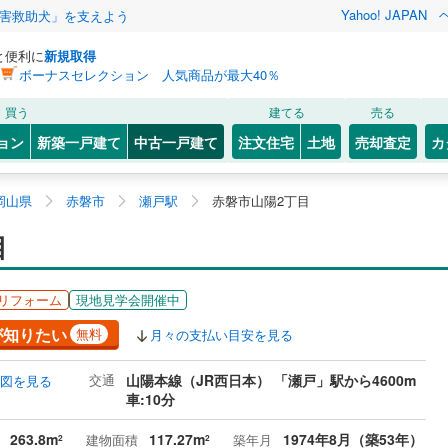
Yahoo! JAPAN
害救助犬」を支えよう
と便利に
新規取得
ボーナスセレクション 人気商品が最大40％
買う
建てる
売る
ョン
新築一戸建て
中古一戸建て
注文住宅
土地
売却査定
カ
岡山県
赤磐市
瀬戸駅
赤磐市山陽2丁目
目
リフォーム
現地見学会開催中
が知りたい
無料
月々の支払い目安を見る
交通
山陽本線（JR西日本） 「瀬戸」駅から4600m
図を見る
車:10分
263.8m
117.27m
1974年8月（築53年）
建物面積
築年月
2
2