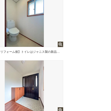
【リフォーム後】トイレはジャニス製の新品に交換しました。節水タイプのトイレは経済的ですので家計の助けになってくれますよ。