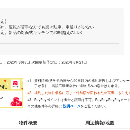
予定】
6m。運転が苦手な方でも楽々駐車。車通りが少ない
定。新品の対面式キッチンで20帖越えのLDK
：2026年8月8日 次回更新予定日：2026年8月21日
資料請求/見学予約日から90日以内の成約報告およびアンケー
了が条件。当該不動産会社に連絡済みの場合は対象外。
成約した物件価格に応じて付与額が変わるため実際にもらえ
※2
PayPayポイントは出金と譲渡は不可。PayPay/PayPay
その他条件等の詳細は
説明ページ
をご覧ください。
物件概要
周辺情報/地図