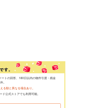
ケートの回答、180日以内の物件引渡・残金
象外。
らえる額と異なる場合あり。
ayカード公式ストアでも利用可能。