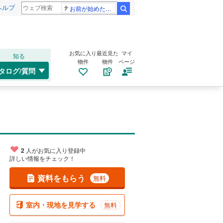
ヘルプ
お前が始めた物語だろ
検索
お気に入り
最近見た
マイ
知る
物件
物件
ページ
タログ/質問
2
人がお気に入り登録中
詳しい情報をチェック！
資料をもらう
無料
室内・現地を見学する
無料