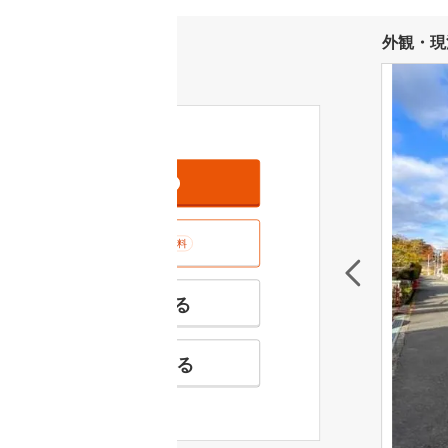
外観・現
資料をもらう
無料
室内･現地を見学する
無料
特徴の似た物件を見る
お気に入りに追加する