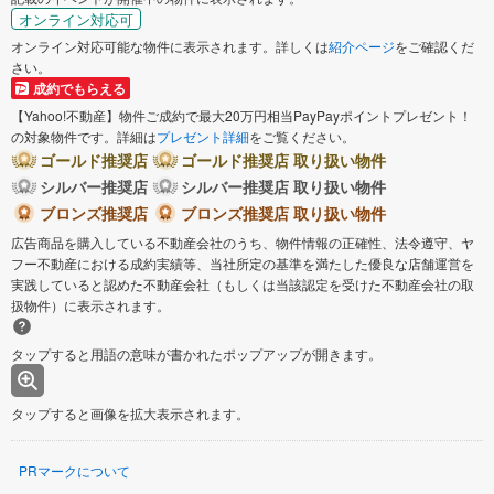
オンライン対応可
オンライン対応可能な物件に表示されます。詳しくは
紹介ページ
をご確認くだ
さい。
成約でもらえる
【Yahoo!不動産】物件ご成約で最大20万円相当PayPayポイントプレゼント！
の対象物件です。詳細は
プレゼント詳細
をご覧ください。
ゴールド推奨店
ゴールド推奨店 取り扱い物件
シルバー推奨店
シルバー推奨店 取り扱い物件
ブロンズ推奨店
ブロンズ推奨店 取り扱い物件
広告商品を購入している不動産会社のうち、物件情報の正確性、法令遵守、ヤ
フー不動産における成約実績等、当社所定の基準を満たした優良な店舗運営を
実践していると認めた不動産会社（もしくは当該認定を受けた不動産会社の取
扱物件）に表示されます。
タップすると用語の意味が書かれたポップアップが開きます。
タップすると画像を拡大表示されます。
PRマークについて