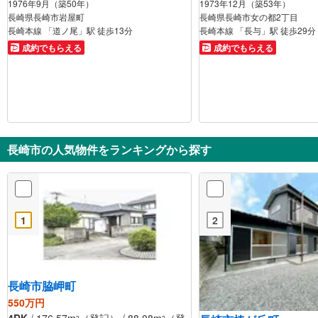
1976年9月（築50年）
1973年12月（築53年）
長崎県長崎市岩屋町
長崎県長崎市女の都2丁目
長崎本線 「道ノ尾」駅 徒歩13分
長崎本線 「長与」駅 徒歩29分
成約でもらえる
成約でもらえる
長崎市の人気物件をランキングから探す
1
2
長崎市脇岬町
550万円
4DK
/ 176.57m
（登記） / 88.08m
（登
2
2