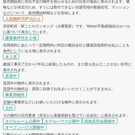
販売開始前に売出予定の物件を知らせるための広告の場合に表示されます。価
格などが未定のため、すぐには取引できない分譲宅地や新築住宅、マンション
などについて、販売開始時期などを告知します。
人気物件TOP10入り
市区町村・駅ごとのランキング（火曜更新）です。Yahoo!不動産独自のルール
に基づいて表示しています。
建築条件付き土地
売買契約にあたって一定期間内に特定の建設会社と建築請負契約を結ぶことを
条件にしている土地に表示されます。
未入居
建築工事完了日から1年以上経過したものの、まだ誰も住んだことがない住宅に
表示されます。
賃貸中
賃貸中の物件に表示されます。
賃貸中の物件は、原則ご自身でお住まいいただくことができません。
事業用物件
店舗や事務所などにお使いいただける物件に表示されます。
元付
その物件の元付業者（売主から直接依頼を受けている会社）に表示されます。
モデルルーム公開中
モデルハウス公開中
現地見学会開催中
オープンハウス開催中
記載のイベントが開催中の物件に表示されます。