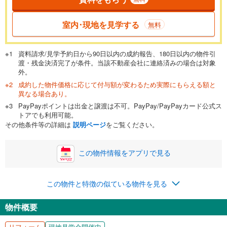
返済期間
一般的には最長35年まで借り入れ可能です。多くの金融機関
室内･現地を見学する
無料
が完済時の年齢は80歳までを条件としています。
万円
頭金
閉じる
資料請求/見学予約日から90日以内の成約報告、180日以内の物件引
渡・残金決済完了が条件。当該不動産会社に連絡済みの場合は対象
外。
成約した物件価格に応じて付与額が変わるため実際にもらえる額と
0万円
1,549万円
異なる場合あり。
自己資金から住宅購入にかけられる金額を入力してくださ
PayPayポイントは出金と譲渡は不可。PayPay/PayPayカード公式ス
い。一般的には物件価格の2割までが目安です。
万円
トアでも利用可能。
ボーナス
閉じる
/回
その他条件等の詳細は
説明ページ
をご覧ください。
この物件情報をアプリで見る
0円
1,549万円
年2回払いを想定しています。毎月の返済額に加えて、ボー
この物件と特徴の似ている物件を見る
ナス時の増額分（1回分）を入力してください。
ボーナス払いの限度額は金融機関によって異なります。
物件概要
40,209
円
/月
月々の返済額
閉じる
リフォーム
現地見学会開催中