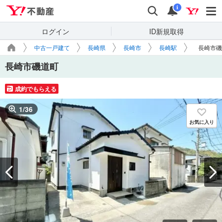
Yahoo!不動産
検索
通知
i
ログイン
ID新規取得
中古一戸建て
長崎県
長崎市
長崎駅
長崎市磯
長崎市磯道町
成約でもらえる
1
/
36
お気に入り