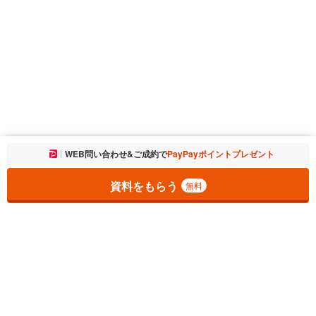
お気に入りに追加しました。
WEB問い合わせ&ご成約で
PayPayポイントプレゼント
一覧を開く
資料をもらう
無料
1
チェックした
件
をまとめて
資料をもらう
無料