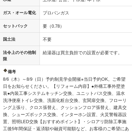
ガス・オール電化
プロパンガス
セットバック
要（0.78）
国土法
不要
法令上のその他制
給湯器は買主負担での設置が必要です。
限
備考
8/6（木）～8/9（日）予約制見学会開催※当日予約OK。ご希望
日をお知らせください。【リフォーム内容】●外構工事外壁塗
装●内装工事システムキッチン交換、ユニットバス交換、温水
洗浄便座トイレ交換、洗面化粧台交換、玄関扉交換、フローリ
ング上張り、クロス張替え、クッションフロア張替え、建具交
換、シューズボックス交換、インターホン設置、火災警報器設
置、照明LED交換【おすすめポイント】・シロアリ防除工事施
工後5年間保証・返済額や融資可能額など、お客様のご希望にあ