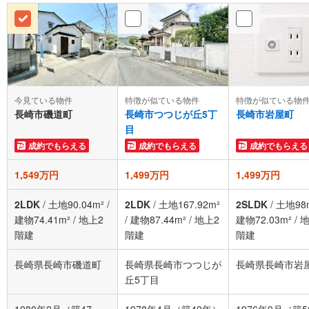
今見ている物件
特徴が似ている物件
特徴が似ている物
長崎市磯道町
長崎市つつじが丘5丁
長崎市岩屋町
目
成約でもらえる
成約でもらえる
成約でもらえる
1,549万円
1,499万円
1,499万円
2LDK
/
土地90.04m²
/
2LDK
/
土地167.92m²
2SLDK
/
土地98
建物74.41m²
/
地上2
/
建物87.44m²
/
地上2
建物72.03m²
/
地
階建
階建
階建
長崎県長崎市磯道町
長崎県長崎市つつじが
長崎県長崎市岩
丘5丁目