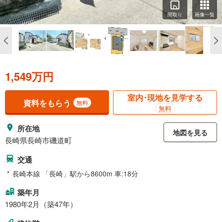
間取り
画像一覧
1,549万円
室内･現地を見学する
資料をもらう
無料
無料
所在地
地図を見る
長崎県長崎市磯道町
交通
長崎本線 「長崎」駅から8600m 車:18分
築年月
1980年2月（築47年）