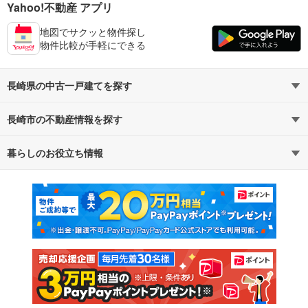
Yahoo!不動産 アプリ
地図でサクッと物件探し
物件比較が手軽にできる
長崎県の中古一戸建てを探す
長崎市の不動産情報を探す
路線・駅から探す
地域から探す
暮らしのお役立ち情報
不動産・住宅
賃貸住宅
通勤・通学時間から探す
地図から探す
マンションカタログ
教えて！住まいの先生
新築マンション
中古マンション
新築一戸建て
中古一戸建て
注文住宅
土地
売却査定