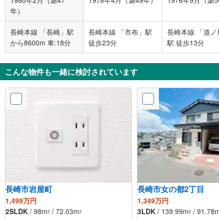
1980年2月（築47
1978年4月（築49年）
1976年9月（築
年）
長崎本線 「長崎」駅
長崎本線 「市布」駅
長崎本線 「道ノ
から8600m 車:18分
徒歩23分
駅 徒歩13分
こんな物件も一緒に検討されています
長崎市岩屋町
長崎市女の都2丁目
1,499万円
1,349万円
2SLDK
/ 98m
/ 72.03m
3LDK
/ 139.99m
/ 91.78
2
2
2