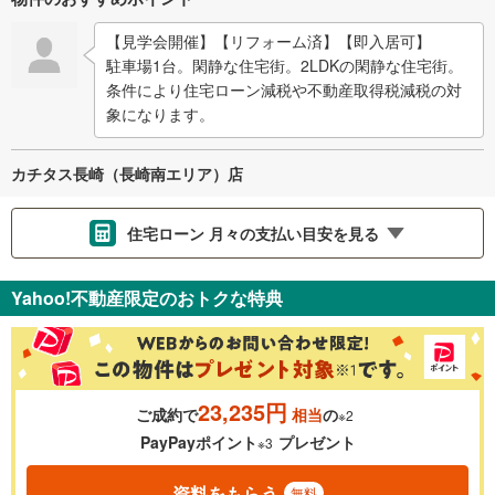
【見学会開催】【リフォーム済】【即入居可】
駐車場1台。閑静な住宅街。2LDKの閑静な住宅街。
条件により住宅ローン減税や不動産取得税減税の対
象になります。
カチタス長崎（長崎南エリア）店
住宅ローン 月々の支払い目安を見る
支払いの目安をシミュレーションすることができます。
Yahoo!不動産限定のおトクな特典
％
金利
23,235円
ご成約で
相当
の
※2
0.01%
14.99%
PayPayポイント
プレゼント
※3
資料をもらう
無料