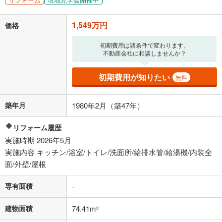
「金利」については、ご利用を予定されている金融機関等にご確認の
上、ご自身での入力をお願いいたします。初期設定で自動入力されてい
1,549万円
価格
る値は、実際の金融機関等における貸出金利とは何ら関係がなく、実際
の金融機関等における貸出金利を何ら保証するものではありません。返
初期費用は諸条件で変わります。
済方法「元利均等返済」にて算出しております。入力された金利を35年
不動産会社に相談しませんか？
適用した場合の計算結果を表示しています。
その他月額費用や、初期費用がかかります。ご注意ください。実際にお
借り入れの際は各金融機関等に、必ずご自身でご確認をお願いいたしま
初期費用が知りたい
無料
す。
条件によってお借り入れができないことがあります。
築年月
1980年2月（築47年）
不動産会社に購入相談をする
無料
リフォーム履歴
実施時期 2026年5月
閉じる
実施内容 キッチン/浴室/トイレ/洗面所/給排水管/給湯機/内装全
面/外壁/屋根
専有面積
-
建物面積
74.41m
2