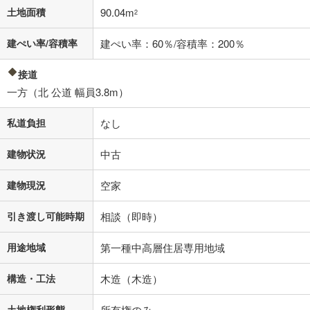
土地面積
90.04m
2
建ぺい率/容積率
建ぺい率：60％/容積率：200％
接道
一方（北 公道 幅員3.8m）
私道負担
なし
建物状況
中古
建物現況
空家
引き渡し可能時期
相談（即時）
用途地域
第一種中高層住居専用地域
構造・工法
木造（木造）
土地権利形態
所有権のみ