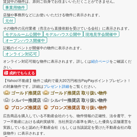
賃貸中の物件は、原則ご自身でお住まいいただくことができません。
事業用物件
店舗や事務所などにお使いいただける物件に表示されます。
元付
その物件の元付業者（売主から直接依頼を受けている会社）に表示されます。
モデルルーム公開中
モデルハウス公開中
現地見学会開催中
オープンハウス開催中
記載のイベントが開催中の物件に表示されます。
オンライン対応可
オンライン対応可能な物件に表示されます。詳しくは
紹介ページ
をご確認くだ
さい。
成約でもらえる
【Yahoo!不動産】物件ご成約で最大20万円相当PayPayポイントプレゼント！
の対象物件です。詳細は
プレゼント詳細
をご覧ください。
ゴールド推奨店
ゴールド推奨店 取り扱い物件
シルバー推奨店
シルバー推奨店 取り扱い物件
ブロンズ推奨店
ブロンズ推奨店 取り扱い物件
広告商品を購入している不動産会社のうち、物件情報の正確性、法令遵守、ヤ
フー不動産における成約実績等、当社所定の基準を満たした優良な店舗運営を
実践していると認めた不動産会社（もしくは当該認定を受けた不動産会社の取
扱物件）に表示されます。