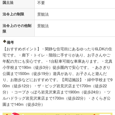
国土法
不要
法令上の制限
景観法
法令上のその他制
景観法
限
備考
【おすすめポイント】・閑静な住宅街にあるゆったり6LDKの住
宅です。・廊下・トイレ・階段に手すりがあり、お子さんやご
年配の方にも安心です。・1台駐車可能な車庫あります。・北真
小学校まで190m（徒歩3分）徒歩圏内で安心です。・あさぎり
公園まで1500m（徒歩19分）遊具があり、お子さんと遊んだ
り、お散歩などにおすすめです。【周辺施設】・緑中学校まで9
00m（徒歩12分）・ザ・ビッグ岩見沢店まで1700m（徒歩22
分）・コープさっぽろ岩見沢東店まで1900m（徒歩24分）・ツ
ルハドラッグ岩見沢東店まで1700m（徒歩22分）・さくらぎ公
園まで140m（徒歩2分）