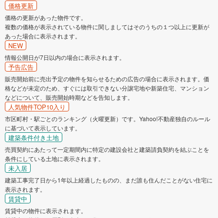
価格更新
価格の更新があった物件です。
複数の価格が表示されている物件に関しましてはそのうちの１つ以上に更新が
あった場合に表示されます。
NEW
情報公開日が7日以内の場合に表示されます。
予告広告
販売開始前に売出予定の物件を知らせるための広告の場合に表示されます。価
格などが未定のため、すぐには取引できない分譲宅地や新築住宅、マンション
などについて、販売開始時期などを告知します。
人気物件TOP10入り
市区町村・駅ごとのランキング（火曜更新）です。Yahoo!不動産独自のルール
に基づいて表示しています。
建築条件付き土地
売買契約にあたって一定期間内に特定の建設会社と建築請負契約を結ぶことを
条件にしている土地に表示されます。
未入居
建築工事完了日から1年以上経過したものの、まだ誰も住んだことがない住宅に
表示されます。
賃貸中
賃貸中の物件に表示されます。