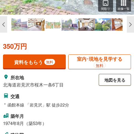
間取り
画像一覧
350万円
室内･現地を見学する
資料をもらう
無料
無料
所在地
地図を見る
北海道岩見沢市桜木一条6丁目
交通
函館本線 「岩見沢」駅 徒歩22分
築年月
1974年8月（築53年）