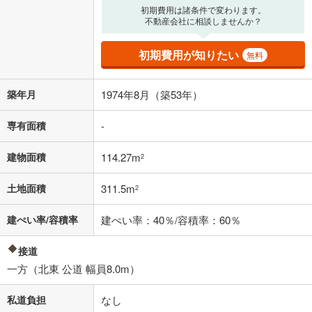
初期費用は諸条件で変わります。
不動産会社に相談しませんか？
初期費用が知りたい
無料
築年月
1974年8月（築53年）
専有面積
-
建物面積
114.27m
2
土地面積
311.5m
2
建ぺい率/容積率
建ぺい率：40％/容積率：60％
接道
一方（北東 公道 幅員8.0m）
私道負担
なし