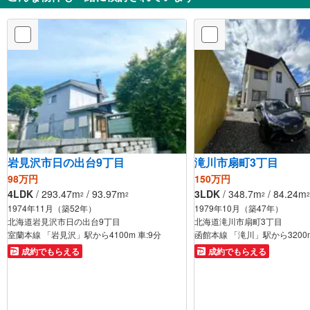
岩見沢市日の出台9丁目
滝川市扇町3丁目
98万円
150万円
4LDK
/ 293.47m
/ 93.97m
3LDK
/ 348.7m
/ 84.24m
2
2
2
2
1974年11月（築52年）
1979年10月（築47年）
北海道岩見沢市日の出台9丁目
北海道滝川市扇町3丁目
室蘭本線 「岩見沢」駅から4100m 車:9分
成約でもらえる
成約でもらえる