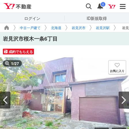
Yahoo!不動産
検索
通知
i
ログイン
ID新規取得
中古一戸建て
北海道
岩見沢市
岩見沢駅
岩見
岩見沢市桜木一条6丁目
成約でもらえる
1
/
27
お気に入り