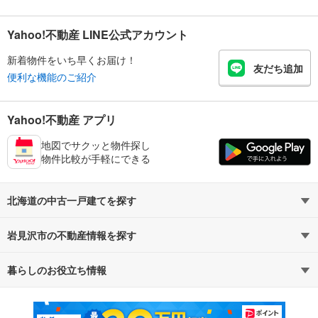
Yahoo!不動産 LINE公式アカウント
新着物件をいち早くお届け！
友だち追加
便利な機能のご紹介
Yahoo!不動産 アプリ
地図でサクッと物件探し
物件比較が手軽にできる
北海道の中古一戸建てを探す
岩見沢市の不動産情報を探す
路線・駅から探す
地域から探す
暮らしのお役立ち情報
不動産・住宅
賃貸住宅
通勤・通学時間から探す
地図から探す
マンションカタログ
教えて！住まいの先生
新築マンション
中古マンション