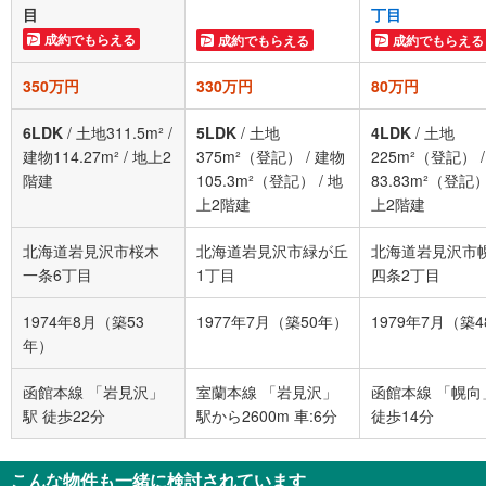
目
丁目
成約でもらえる
成約でもらえる
成約でもらえる
350万円
330万円
80万円
6LDK
/
土地311.5m²
/
5LDK
/
土地
4LDK
/
土地
建物114.27m²
/
地上2
375m²（登記）
/
建物
225m²（登記）
階建
105.3m²（登記）
/
地
83.83m²（登記
上2階建
上2階建
北海道岩見沢市桜木
北海道岩見沢市緑が丘
北海道岩見沢市
一条6丁目
1丁目
四条2丁目
1974年8月（築53
1977年7月（築50年）
1979年7月（築
年）
函館本線 「岩見沢」
室蘭本線 「岩見沢」
函館本線 「幌向
駅 徒歩22分
駅から2600m 車:6分
徒歩14分
こんな物件も一緒に検討されています