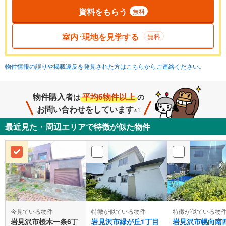
資料をもらう
無料
室内･現地を見学する
無料
物件情報の誤りや掲載違反を発見された方はこちらからご連絡ください。
物件購入者
平均6物件以上
は
の
お問い合わせをしています
※1
最近見た・周辺エリアで特徴が似た物件
今見ている物件
特徴が似ている物件
特徴が似ている物
岩見沢市桜木一条6丁
岩見沢市緑が丘1丁目
岩見沢市幌向南