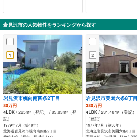
岩見沢市の人気物件をランキングから探す
1
2
岩見沢市幌向南四条2丁目
岩見沢市美園六条8丁
80万円
380万円
4LDK
/ 225m
（登記） / 83.83m
（登
4LDK
/ 231.48m
（登記） /
2
2
2
記）
（登記）
1979年7月（築48年）
1977年7月（築50年）
北海道岩見沢市幌向南四条2丁目
北海道岩見沢市美園六条8丁目
函館本線 「幌向」駅 徒歩14分