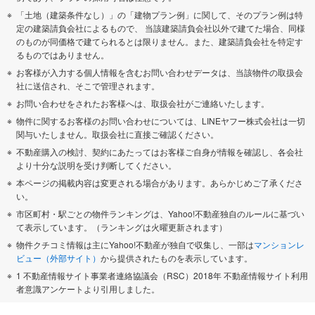
「土地（建築条件なし）」の「建物プラン例」に関して、そのプラン例は特
定の建築請負会社によるもので、 当該建築請負会社以外で建てた場合、同様
のものが同価格で建てられるとは限りません。また、建築請負会社を特定す
るものではありません。
お客様が入力する個人情報を含むお問い合わせデータは、当該物件の取扱会
社に送信され、そこで管理されます。
お問い合わせをされたお客様へは、取扱会社がご連絡いたします。
物件に関するお客様のお問い合わせについては、LINEヤフー株式会社は一切
関与いたしません。取扱会社に直接ご確認ください。
不動産購入の検討、契約にあたってはお客様ご自身が情報を確認し、各会社
より十分な説明を受け判断してください。
本ページの掲載内容は変更される場合があります。あらかじめご了承くださ
い。
市区町村・駅ごとの物件ランキングは、Yahoo!不動産独自のルールに基づい
て表示しています。（ランキングは火曜更新されます）
物件クチコミ情報は主にYahoo!不動産が独自で収集し、一部は
マンションレ
ビュー（外部サイト）
から提供されたものを表示しています。
1 不動産情報サイト事業者連絡協議会（RSC）2018年 不動産情報サイト利用
者意識アンケートより引用しました。