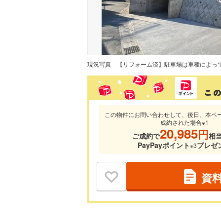
現況写真
この物件にお問い合わせして、後日、本ペ
成約された場合※1
20,985
円
ご成約で
相
PayPayポイント
プレゼ
※3
資