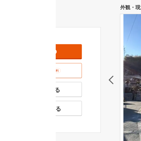
外観・現
資料をもらう
無料
室内･現地を見学する
無料
特徴の似た物件を見る
お気に入りに追加する