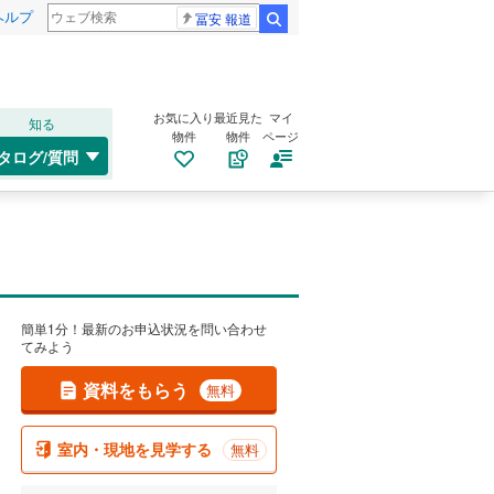
ヘルプ
冨安 報道
検索
お気に入り
最近見た
マイ
知る
物件
物件
ページ
タログ/質問
簡単1分！最新のお申込状況を問い合わせ
てみよう
資料をもらう
無料
室内・現地を見学する
無料