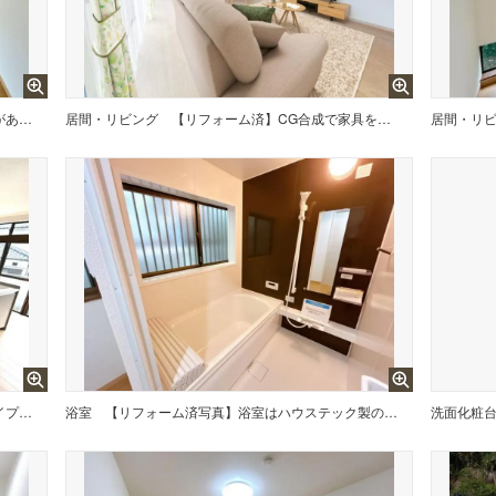
リビングは道路側に掃き出し窓があるので日差しが差し込む明るい空間で過ごせそうです。
居間・リビング
【リフォーム済】CG合成で家具を配置したイメージです。LDKの写真です。アイランドタイプなのでご家族と顔をあわせながら、テレビを見ながらお料理が出来ますね。
居間・リ
【リフォーム済】キッチンはアイランドタイプとなっております。コンロ側に通路を用意したのでダイニングスペースをフルに活用できます。
浴室
【リフォーム済写真】浴室はハウステック製の新品のユニットバスに交換しました。足を伸ばせる1坪サイズの広々とした浴槽で、1日の疲れをゆっくり癒すことができますよ。
洗面化粧