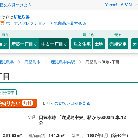
Yahoo! JAPAN
援先を見つけよう
と便利に
新規取得
ボーナスセレクション 人気商品が最大40％
買う
建てる
売る
ョン
新築一戸建て
中古一戸建て
注文住宅
土地
売却査定
カ
鹿児島県
鹿児島市
鹿児島中央駅
鹿児島市伊敷7丁目
丁目
会開催中
が知りたい
無料
月々の支払い目安を見る
交通
日豊本線 「鹿児島中央」駅から6000m 車:12
分
251.53m
144.3m
1987年5月（築40年）
建物面積
築年月
2
2