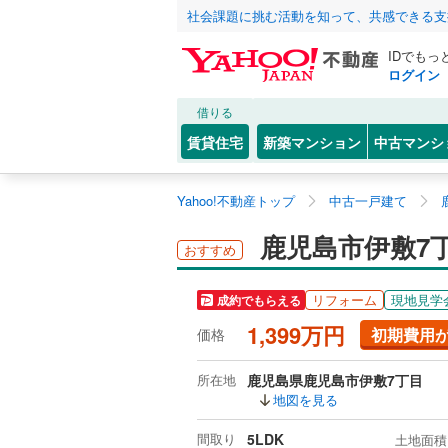
社会課題に挑む活動を知って、共感できる支
IDでもっ
ログイン
借りる
賃貸住宅
新築マンション
中古マンシ
Yahoo!不動産トップ
中古一戸建て
鹿児島市伊敷7
おすすめ
リフォーム
現地見学
成約でもらえる
1,399万円
初期費用
価格
所在地
鹿児島県鹿児島市伊敷7丁目
地図を見る
間取り
5LDK
土地面積