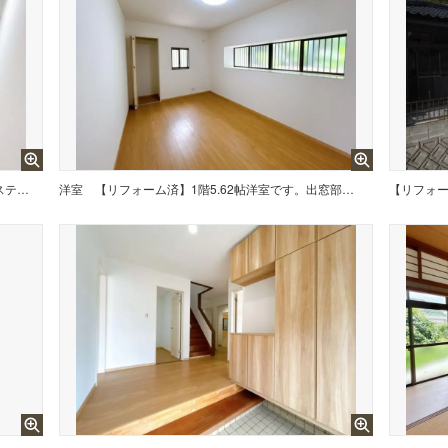
【リフォーム済】洗面化粧台はハウステック製の新品に交換しました。間口75cmの大型の洗面ボウルは洗顔・洗髪はもちろん、つけ置き洗いにも使えます。コンセント付きです。
洋室
【リフォーム済】1階5.62帖洋室です。出窓部分は物を置けるよう仕上げています。お気に入りの小物等を置いてもいいですね。