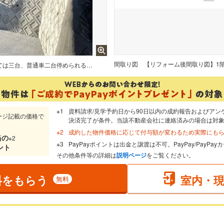
間取り図
【リフォーム済】駐車場は車種によっては三台、普通車二台停められるよう拡張工事を行いました。来客を迎えることも出来ますね。
資料請求/見学予約日から90日以内の成約報告およびアン
ージ記載の価格で
決済完了が条件。当該不動産会社に連絡済みの場合は対
成約した物件価格に応じて付与額が変わるため実際にも
当
の
※2
PayPayポイントは出金と譲渡は不可。PayPay/PayP
ント
その他条件等の詳細は
説明ページ
をご覧ください。
料をもらう
室内・
無料