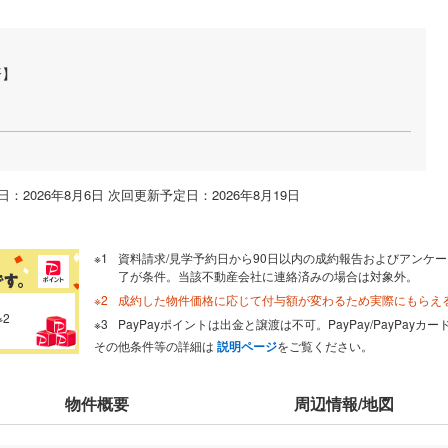
済】
：2026年8月6日 次回更新予定日：2026年8月19日
資料請求/見学予約日から90日以内の成約報告およびアンケー
了が条件。当該不動産会社に連絡済みの場合は対象外。
成約した物件価格に応じて付与額が変わるため実際にもらえ
※2
PayPayポイントは出金と譲渡は不可。PayPay/PayPay
その他条件等の詳細は
説明ページ
をご覧ください。
物件概要
周辺情報/地図