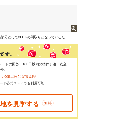
【リフォーム後間取り図】1階部分だけで3LDKの間取りとなっているため、平家として使用することが出来ます。1階和室からは桜島も一望できますよ。
ケートの回答、180日以内の物件引渡・残金
象外。
らえる額と異なる場合あり。
ayカード公式ストアでも利用可能。
現地を見学する
無料