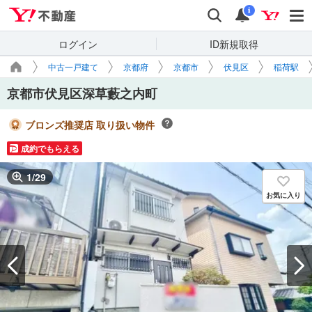
Yahoo!不動産
検索
通知
i
ログイン
ID新規取得
中古一戸建て
京都府
京都市
伏見区
稲荷駅
京都市伏見区深草藪之内町
ブロンズ推奨店 取り扱い物件
成約でもらえる
1
/
29
お気に入り