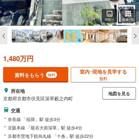
間取り
画像一覧
1,480万円
室内･現地を見学する
資料をもらう
無料
無料
所在地
地図を見る
京都府京都市伏見区深草藪之内町
交通
奈良線 「稲荷」駅 徒歩3分
京阪本線 「龍谷大前深草」駅 徒歩4分
京都市営地下鉄烏丸線 「十条」駅 徒歩22分