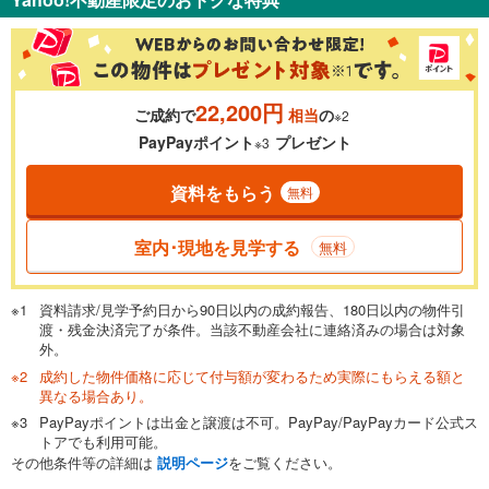
％
金利
22,200円
ご成約で
相当
の
※2
0.01%
14.99%
PayPayポイント
プレゼント
※3
資料をもらう
無料
返済期間
一般的には最長35年まで借り入れ可能です。多くの金融機関
室内･現地を見学する
無料
が完済時の年齢は80歳までを条件としています。
万円
頭金
閉じる
資料請求/見学予約日から90日以内の成約報告、180日以内の物件引
渡・残金決済完了が条件。当該不動産会社に連絡済みの場合は対象
外。
成約した物件価格に応じて付与額が変わるため実際にもらえる額と
0万円
1,480万円
異なる場合あり。
自己資金から住宅購入にかけられる金額を入力してくださ
PayPayポイントは出金と譲渡は不可。PayPay/PayPayカード公式ス
い。一般的には物件価格の2割までが目安です。
万円
トアでも利用可能。
ボーナス
閉じる
/回
その他条件等の詳細は
説明ページ
をご覧ください。