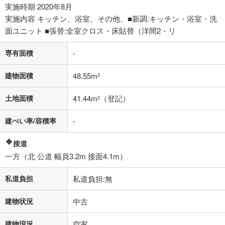
実施時期 2020年8月
閉じる
実施内容 キッチン、浴室、その他、■新調:キッチン・浴室・洗
面ユニット ■張替:全室クロス・床貼替（洋間2・リ
専有面積
-
建物面積
48.55m
2
土地面積
41.44m
（登記）
2
建ぺい率/容積率
-
接道
一方（北 公道 幅員3.2m 接面4.1m）
私道負担
私道負担:無
建物状況
中古
建物現況
空家