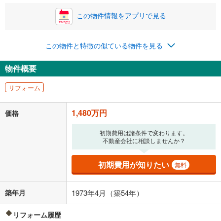
この物件情報をアプリで見る
0円
1,480万円
年2回払いを想定しています。毎月の返済額に加えて、ボー
この物件と特徴の似ている物件を見る
ナス時の増額分（1回分）を入力してください。
ボーナス払いの限度額は金融機関によって異なります。
物件概要
38,418
円
/月
月々の返済額
閉じる
リフォーム
「金利」については、ご利用を予定されている金融機関等にご確認の
上、ご自身での入力をお願いいたします。初期設定で自動入力されてい
1,480万円
価格
る値は、実際の金融機関等における貸出金利とは何ら関係がなく、実際
の金融機関等における貸出金利を何ら保証するものではありません。返
初期費用は諸条件で変わります。
済方法「元利均等返済」にて算出しております。入力された金利を35年
不動産会社に相談しませんか？
適用した場合の計算結果を表示しています。
その他月額費用や、初期費用がかかります。ご注意ください。実際にお
借り入れの際は各金融機関等に、必ずご自身でご確認をお願いいたしま
初期費用が知りたい
無料
す。
条件によってお借り入れができないことがあります。
築年月
1973年4月（築54年）
不動産会社に購入相談をする
無料
リフォーム履歴