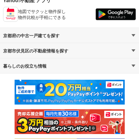
Yahoo!不動産 アプリ
地図でサクッと物件探し
物件比較が手軽にできる
京都府の中古一戸建てを探す
京都市伏見区の不動産情報を探す
路線・駅から探す
地域から探す
暮らしのお役立ち情報
不動産・住宅
賃貸住宅
通勤・通学時間から探す
地図から探す
マンションカタログ
教えて！住まいの先生
新築マンション
中古マンション
新築一戸建て
中古一戸建て
注文住宅
土地
売却査定