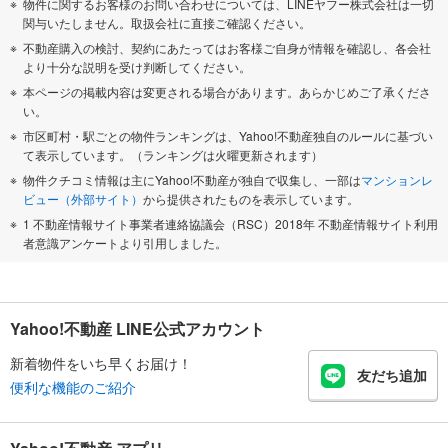
物件に関するお客様のお問い合わせについては、LINEヤフー株式会社は一切
関与いたしません。取扱会社に直接ご確認ください。
不動産購入の検討、契約にあたってはお客様ご自身が情報を確認し、各会社
より十分な説明を受け判断してください。
本ページの掲載内容は変更される場合があります。あらかじめご了承くださ
い。
市区町村・駅ごとの物件ランキングは、Yahoo!不動産独自のルールに基づい
て表示しています。（ランキングは火曜更新されます）
物件クチコミ情報は主にYahoo!不動産が独自で収集し、一部は
マンションレ
ビュー（外部サイト）
から提供されたものを表示しています。
1 不動産情報サイト事業者連絡協議会（RSC）2018年 不動産情報サイト利用
者意識アンケートより引用しました。
Yahoo!不動産 LINE公式アカウント
新着物件をいち早くお届け！
友だち追加
便利な機能のご紹介