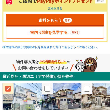
詳細を見る
資料をもらう
無料
室内･現地を見学する
無料
物件情報の誤りや掲載違反を発見された方はこちらからご連絡ください。
物件購入者
平均6物件以上
は
の
お問い合わせをしています
※1
最近見た・周辺エリアで特徴が似た物件