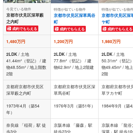
今見ている物件
特徴が似ている物件
特徴が似ている物
京都市伏見区深草藪
京都市伏見区深草馬谷
京都市伏見区深
之内町
町
ヤ町
成約でもらえる
成約でもらえる
成約でもらえる
1,480万円
1,200万円
1,980万円
2LDK
/
土地
2LDK
/
土地
2LDK
/
土地
41.44m²（登記）
/
建
77.8m²（登記）
/
建
50.31m²（登記
物48.55m²
/
地上階数
物62.9m²
/
地上2階建
物49.45m²
/
地
2階
2階
京都府京都市伏見区
京都府京都市伏見区深
京都府京都市伏
深草藪之内町
草馬谷町
草ヲカヤ町
1973年4月（築54
1976年3月（築51年）
1984年9月（築
年）
奈良線 「稲荷」駅 徒
京阪本線 「藤森」駅
京阪本線 「龍谷
歩3分
徒歩23分
深草」駅 徒歩1