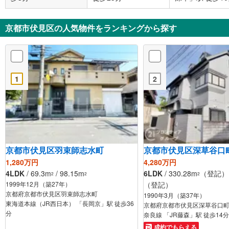
京都市伏見区の人気物件をランキングから探す
1
2
京都市伏見区羽束師志水町
京都市伏見区深草谷口
1,280万円
4,280万円
4LDK
/ 69.3m
/ 98.15m
6LDK
/ 330.28m
（登記） /
2
2
2
1999年12月（築27年）
（登記）
京都府京都市伏見区羽束師志水町
1990年3月（築37年）
東海道本線（JR西日本） 「長岡京」駅 徒歩36
京都府京都市伏見区深草谷口
分
奈良線 「JR藤森」駅 徒歩14分
成約でもらえる