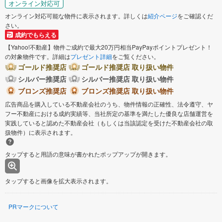
オンライン対応可
オンライン対応可能な物件に表示されます。詳しくは
紹介ページ
をご確認くだ
さい。
成約でもらえる
【Yahoo!不動産】物件ご成約で最大20万円相当PayPayポイントプレゼント！
の対象物件です。詳細は
プレゼント詳細
をご覧ください。
ゴールド推奨店
ゴールド推奨店 取り扱い物件
シルバー推奨店
シルバー推奨店 取り扱い物件
ブロンズ推奨店
ブロンズ推奨店 取り扱い物件
広告商品を購入している不動産会社のうち、物件情報の正確性、法令遵守、ヤ
フー不動産における成約実績等、当社所定の基準を満たした優良な店舗運営を
実践していると認めた不動産会社（もしくは当該認定を受けた不動産会社の取
扱物件）に表示されます。
タップすると用語の意味が書かれたポップアップが開きます。
タップすると画像を拡大表示されます。
PRマークについて