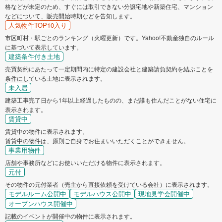
格などが未定のため、すぐには取引できない分譲宅地や新築住宅、マンション
などについて、販売開始時期などを告知します。
人気物件TOP10入り
市区町村・駅ごとのランキング（火曜更新）です。Yahoo!不動産独自のルール
に基づいて表示しています。
建築条件付き土地
売買契約にあたって一定期間内に特定の建設会社と建築請負契約を結ぶことを
条件にしている土地に表示されます。
未入居
建築工事完了日から1年以上経過したものの、まだ誰も住んだことがない住宅に
表示されます。
賃貸中
賃貸中の物件に表示されます。
賃貸中の物件は、原則ご自身でお住まいいただくことができません。
事業用物件
店舗や事務所などにお使いいただける物件に表示されます。
元付
その物件の元付業者（売主から直接依頼を受けている会社）に表示されます。
モデルルーム公開中
モデルハウス公開中
現地見学会開催中
オープンハウス開催中
記載のイベントが開催中の物件に表示されます。