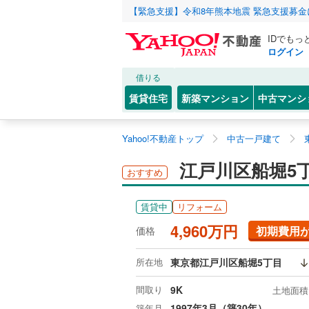
【緊急支援】令和8年熊本地震 緊急支援募
IDでもっ
ログイン
借りる
賃貸住宅
新築マンション
中古マンシ
Yahoo!不動産トップ
中古一戸建て
江戸川区船堀5
おすすめ
賃貸中
リフォーム
4,960万円
初期費用
価格
所在地
東京都江戸川区船堀5丁目
間取り
9K
土地面積
1997年3月（築30年）
築年月