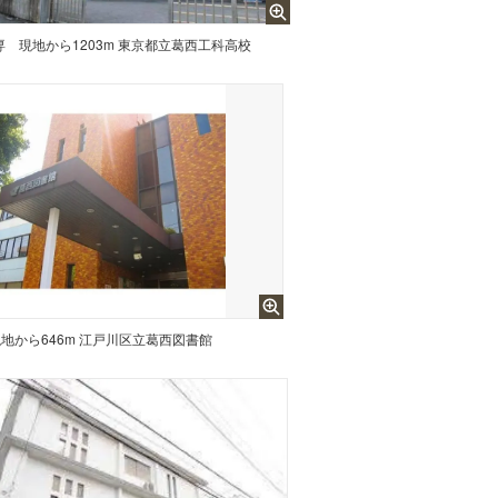
専
現地から1203m 東京都立葛西工科高校
地から646m 江戸川区立葛西図書館