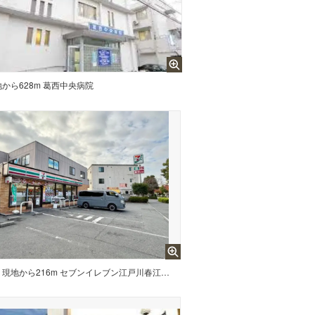
から628m 葛西中央病院
現地から216m セブンイレブン江戸川春江町5丁目店