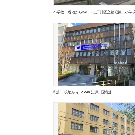
小学校
現地から640m 江戸川区立船堀第二小学
役所
現地から3255m 江戸川区役所