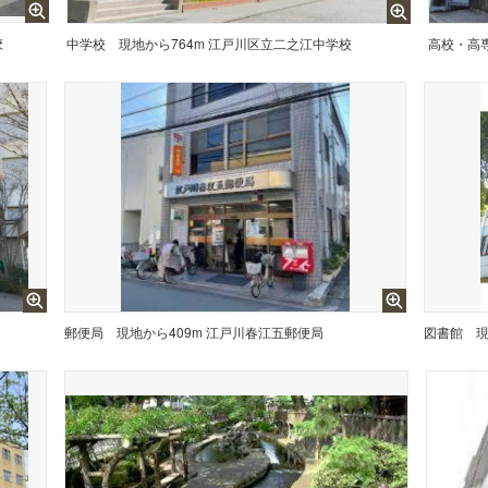
校
中学校
現地から764m 江戸川区立二之江中学校
高校・高
郵便局
現地から409m 江戸川春江五郵便局
図書館
現