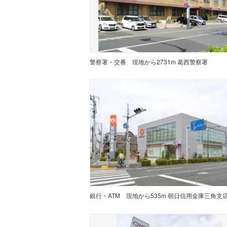
警察署・交番
現地から2731m 葛西警察署
銀行・ATM
現地から535m 朝日信用金庫三角支