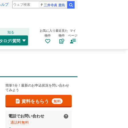
ヘルプ
三井寺眞 鹿島
検索
お気に入り
最近見た
マイ
知る
物件
物件
ページ
タログ/質問
簡単1分！最新のお申込状況を問い合わせ
てみよう
資料をもらう
無料
電話でお問い合わせ
通話料無料