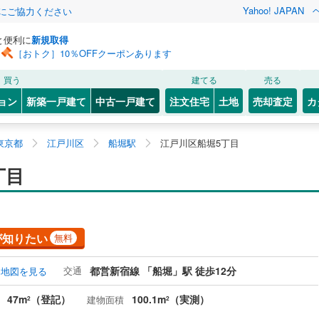
Yahoo! JAPAN
金にご協力ください
と便利に
新規取得
［おトク］10％OFFクーポンあります
買う
建てる
売る
ョン
新築一戸建て
中古一戸建て
注文住宅
土地
売却査定
カ
東京都
江戸川区
船堀駅
江戸川区船堀5丁目
丁目
が知りたい
無料
交通
都営新宿線 「船堀」駅 徒歩12分
地図を見る
47m
（登記）
100.1m
（実測）
建物面積
2
2