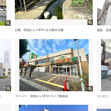
公園
現地から1187m 古川親水公園
病院
現地
店
スーパー
現地から187m ライフ船堀店
コンビニ