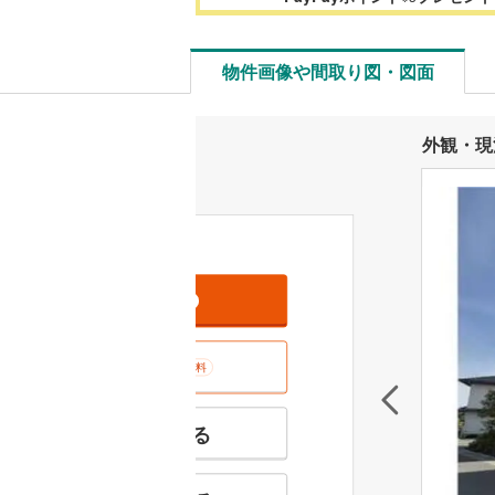
物件画像や間取り図・図面
外観・現
資料をもらう
無料
室内･現地を見学する
無料
特徴の似た物件を見る