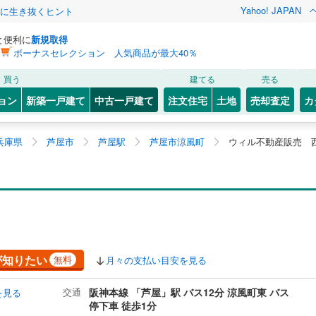
Yahoo! JAPAN
クに生き抜くヒント
と便利に
新規取得
ボーナスセレクション 人気商品が最大40％
買う
建てる
売る
ョン
新築一戸建て
中古一戸建て
注文住宅
土地
売却査定
カ
兵庫県
芦屋市
芦屋駅
芦屋市涼風町
ウィル不動産販売 
が知りたい
無料
月々の支払い目安を見る
交通
阪神本線 「芦屋」駅 バス12分 涼風町東 バス
を見る
停下車 徒歩1分