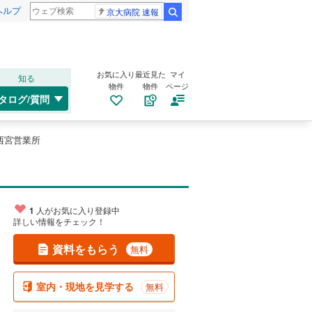
ヘルプ
京大病院 速報
検索
お気に入り
最近見た
マイ
知る
物件
物件
ページ
タログ/質問
西宮営業所
1
人がお気に入り登録中
詳しい情報をチェック！
資料をもらう
無料
室内・現地を見学する
無料