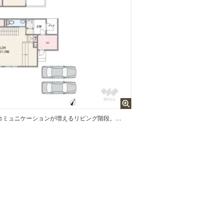
127.88平米の2LDK。家族のコミュニケーションが増えるリビング階段。2か所のウォークインクロゼットと、広いシューズクロークなど収納スペースが充実。玄関を入ったところに洗面台が設置されています。