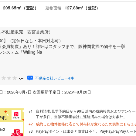
205.65m
（登記）
127.88m
（登記）
建物面積
2
2
ル不動産販売 西宮営業所）
19:00】（定休日なし・本日対応可）
日会員制度」あり！詳細はスタッフまで。阪神間北摂の物件を一挙
テム「Willing Na
不動産会社レビュー4件
-.--
：2026年8月7日 次回更新予定日：2026年8月20日
資料請求/見学予約日から90日以内の成約報告およびアンケー
了が条件。当該不動産会社に連絡済みの場合は対象外。
成約した物件価格に応じて付与額が変わるため実際にもらえ
の
※2
PayPayポイントは出金と譲渡は不可。PayPay/PayPay