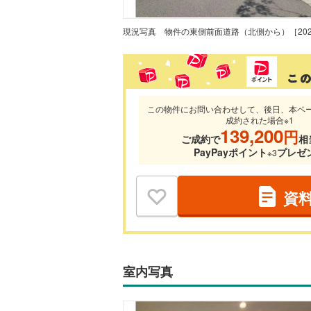
現況写真
この物件にお問い合わせして、後日、本ペ
成約された場合※1
139,200
円
ご成約で
相
PayPayポイント
プレゼ
※3
資
室内写真