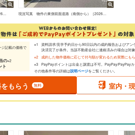
物件の東側前面道路（北側から）［2026年5月10日撮影］
現況写真
物件の東側前面道路（南側から）［2026年5月10日撮影］
資料請求/見学予約日から90日以内の成約報告およびアン
ージ記載の価格で
決済完了が条件。当該不動産会社に連絡済みの場合は対
成約した物件価格に応じて付与額が変わるため実際にも
当
の
※2
PayPayポイントは出金と譲渡は不可。PayPay/PayP
ント
その他条件等の詳細は
説明ページ
をご覧ください。
料をもらう
室内・
無料