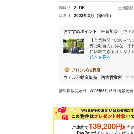
間取り
2LDK
土地面積
2023年3月（築4年）
築年月
おすすめポイント
板倉加奈 （ウィ
【営業時間 10:00～
弊社独自のお得な「平
に比較できるオリジナルシス
続きを見る
ブロンズ推奨店
ウィル不動産販売 西宮営業所
情報掲載開始日：2026年5月15日 情報更新日
139,200
円
ご成約で
相当
PayPayポイント
プレゼント
※3