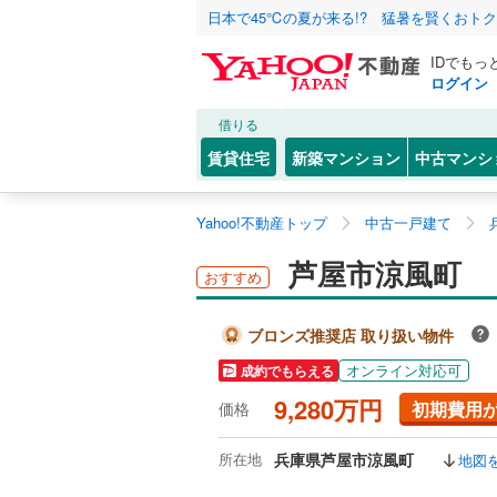
日本で45℃の夏が来る!? 猛暑を賢くおト
IDでもっ
ログイン
借りる
賃貸住宅
新築マンション
中古マンシ
Yahoo!不動産トップ
中古一戸建て
芦屋市涼風町
おすすめ
ブロンズ推奨店 取り扱い物件
オンライン対応可
成約でもらえる
9,280万円
初期費用
価格
所在地
兵庫県芦屋市涼風町
地図