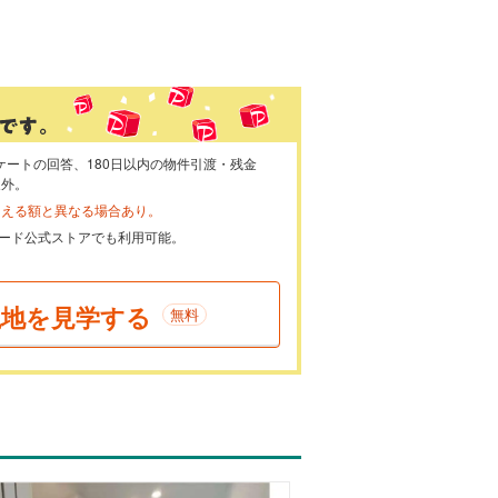
ケートの回答、180日以内の物件引渡・残金
象外。
らえる額と異なる場合あり。
ayカード公式ストアでも利用可能。
現地を見学する
無料