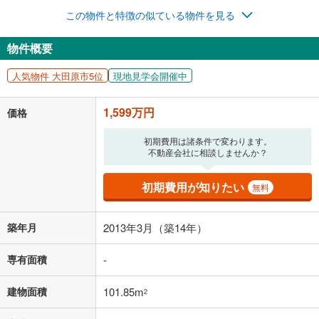
年2回払いを想定しています。毎月の返済額に加えて、ボー
この物件と特徴の似ている物件を見る
ナス時の増額分（1回分）を入力してください。
ボーナス払いの限度額は金融機関によって異なります。
物件概要
41,507
円
/月
月々の返済額
閉じる
人気物件 大田原市5位
現地見学会開催中
「金利」については、ご利用を予定されている金融機関等にご確認の
上、ご自身での入力をお願いいたします。初期設定で自動入力されてい
1,599万円
価格
る値は、実際の金融機関等における貸出金利とは何ら関係がなく、実際
の金融機関等における貸出金利を何ら保証するものではありません。返
初期費用は諸条件で変わります。
済方法「元利均等返済」にて算出しております。入力された金利を35年
不動産会社に相談しませんか？
適用した場合の計算結果を表示しています。
その他月額費用や、初期費用がかかります。ご注意ください。実際にお
借り入れの際は各金融機関等に、必ずご自身でご確認をお願いいたしま
初期費用が知りたい
無料
す。
条件によってお借り入れができないことがあります。
築年月
2013年3月（築14年）
不動産会社に購入相談をする
無料
専有面積
-
閉じる
建物面積
101.85m
2