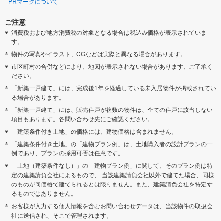
PRマークについて
ご注意
消費税および地方消費税の対象となる場合は税込み価格が表示されていま
す。
物件の写真やイラスト、CGなどは実際と異なる場合があります。
市区町村の合併などにより、地図が表示されない場合があります。ご了承く
ださい。
「新築一戸建て」には、完成後1年を経過している未入居物件が掲載されてい
る場合があります。
「新築一戸建て」には、販売住戸が複数の物件は、全ての住戸に該当しない
項目もあります。各問い合わせ先にご確認ください。
「建築条件付き土地」の価格には、建物価格は含まれません。
「建築条件付き土地」の「建物プラン例」は、土地購入者の設計プランの一
例であり、プランの採用可否は任意です。
「土地（建築条件なし）」の「建物プラン例」に関して、そのプラン例は特
定の建築請負会社によるもので、 当該建築請負会社以外で建てた場合、同様
のものが同価格で建てられるとは限りません。また、建築請負会社を特定す
るものではありません。
お客様が入力する個人情報を含むお問い合わせデータは、当該物件の取扱会
社に送信され、そこで管理されます。