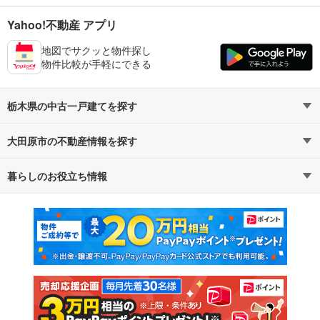
Yahoo!不動産 アプリ
地図でサクッと物件探し
物件比較が手軽にできる
栃木県の中古一戸建てを探す
大田原市の不動産情報を探す
路線・駅から探す
地域から探す
暮らしのお役立ち情報
不動産・住宅
賃貸住宅
通勤・通学時間から探す
地図から探す
マンションカタログ
教えて！住まいの先生
新築マンション
中古マンション
新築一戸建て
中古一戸建て
注文住宅
土地