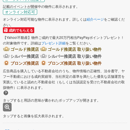
記載のイベントが開催中の物件に表示されます。
オンライン対応可
オンライン対応可能な物件に表示されます。詳しくは
紹介ページ
をご確認くだ
さい。
成約でもらえる
【Yahoo!不動産】物件ご成約で最大20万円相当PayPayポイントプレゼント！
の対象物件です。詳細は
プレゼント詳細
をご覧ください。
ゴールド推奨店
ゴールド推奨店 取り扱い物件
シルバー推奨店
シルバー推奨店 取り扱い物件
ブロンズ推奨店
ブロンズ推奨店 取り扱い物件
広告商品を購入している不動産会社のうち、物件情報の正確性、法令遵守、ヤ
フー不動産における成約実績等、当社所定の基準を満たした優良な店舗運営を
実践していると認めた不動産会社（もしくは当該認定を受けた不動産会社の取
扱物件）に表示されます。
タップすると用語の意味が書かれたポップアップが開きます。
タップすると画像を拡大表示されます。