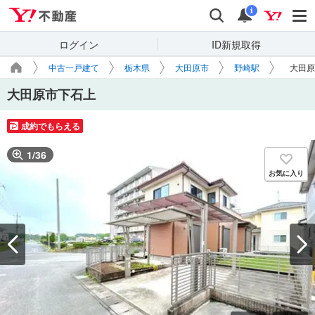
Yahoo!不動産
検索
通知
i
ログイン
ID新規取得
中古一戸建て
栃木県
大田原市
野崎駅
大田原
大田原市下石上
成約でもらえる
1
/
36
お気に入り