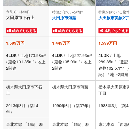
今見ている物件
特徴が似ている物件
特徴が似ている物
大田原市下石上
大田原市薄葉
大田原市美原2
成約でもらえる
成約でもらえる
成約でもらえる
1,599万円
1,449万円
1,599万円
4LDK
/
土地173.98m²
4LDK
/
土地227.93m²
4LDK
/
土地
/
建物101.85m²
/
地上
/
建物105.99m²
/
地上
289.85m²（登
2階建
2階建
建物102.57m²
記）
/
地上2階建
栃木県大田原市下石
栃木県大田原市薄葉
栃木県大田原市
上
丁目
2013年3月（築14
1990年6月（築37年）
1983年6月（築
年）
東北本線 「野崎」駅
東北本線 「野崎」駅
東北本線 「西那