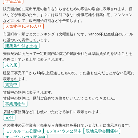
予告広告
販売開始前に売出予定の物件を知らせるための広告の場合に表示されます。価
格などが未定のため、すぐには取引できない分譲宅地や新築住宅、マンション
などについて、販売開始時期などを告知します。
人気物件TOP10入り
市区町村・駅ごとのランキング（火曜更新）です。Yahoo!不動産独自のルール
に基づいて表示しています。
建築条件付き土地
売買契約にあたって一定期間内に特定の建設会社と建築請負契約を結ぶことを
条件にしている土地に表示されます。
未入居
建築工事完了日から1年以上経過したものの、まだ誰も住んだことがない住宅に
表示されます。
賃貸中
賃貸中の物件に表示されます。
賃貸中の物件は、原則ご自身でお住まいいただくことができません。
事業用物件
店舗や事務所などにお使いいただける物件に表示されます。
元付
その物件の元付業者（売主から直接依頼を受けている会社）に表示されます。
モデルルーム公開中
モデルハウス公開中
現地見学会開催中
オープンハウス開催中