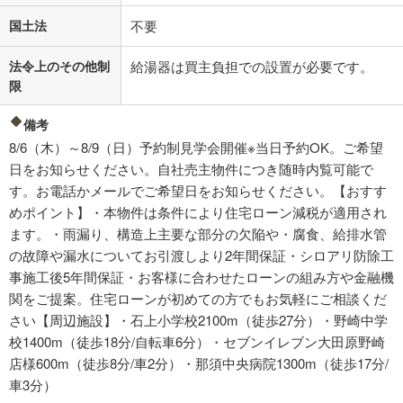
国土法
不要
法令上のその他制
給湯器は買主負担での設置が必要です。
限
備考
8/6（木）～8/9（日）予約制見学会開催※当日予約OK。ご希望
日をお知らせください。自社売主物件につき随時内覧可能で
す。お電話かメールでご希望日をお知らせください。【おすす
めポイント】・本物件は条件により住宅ローン減税が適用され
ます。・雨漏り、構造上主要な部分の欠陥や・腐食、給排水管
の故障や漏水についてお引渡しより2年間保証・シロアリ防除工
事施工後5年間保証・お客様に合わせたローンの組み方や金融機
関をご提案。住宅ローンが初めての方でもお気軽にご相談くだ
さい【周辺施設】・石上小学校2100m（徒歩27分）・野崎中学
校1400m（徒歩18分/自転車6分）・セブンイレブン大田原野崎
店様600m（徒歩8分/車2分）・那須中央病院1300m（徒歩17分/
車3分）