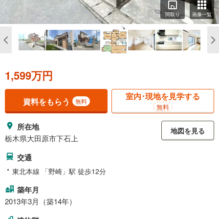
間取り
画像一覧
1,599万円
室内･現地を見学する
資料をもらう
無料
無料
所在地
地図を見る
栃木県大田原市下石上
交通
東北本線 「野崎」駅 徒歩12分
築年月
2013年3月（築14年）