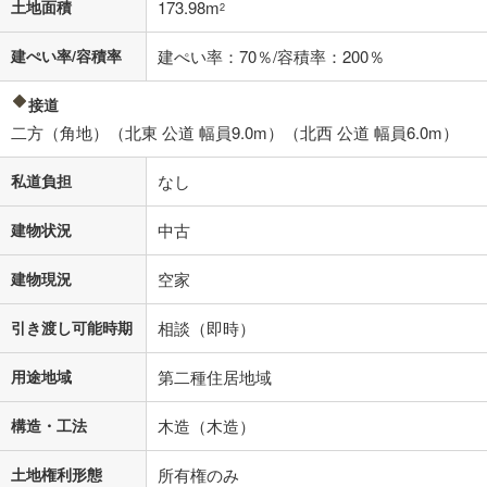
土地面積
173.98m
2
建ぺい率/容積率
建ぺい率：70％/容積率：200％
接道
二方（角地）（北東 公道 幅員9.0m）（北西 公道 幅員6.0m）
私道負担
なし
建物状況
中古
建物現況
空家
引き渡し可能時期
相談（即時）
用途地域
第二種住居地域
構造・工法
木造（木造）
土地権利形態
所有権のみ