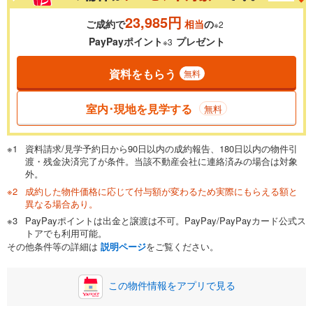
23,985円
ご成約で
相当
の
※2
0.01%
14.99%
PayPayポイント
プレゼント
※3
資料をもらう
無料
返済期間
一般的には最長35年まで借り入れ可能です。多くの金融機関
室内･現地を見学する
無料
が完済時の年齢は80歳までを条件としています。
万円
頭金
閉じる
資料請求/見学予約日から90日以内の成約報告、180日以内の物件引
渡・残金決済完了が条件。当該不動産会社に連絡済みの場合は対象
外。
成約した物件価格に応じて付与額が変わるため実際にもらえる額と
0万円
1,599万円
異なる場合あり。
自己資金から住宅購入にかけられる金額を入力してくださ
PayPayポイントは出金と譲渡は不可。PayPay/PayPayカード公式ス
い。一般的には物件価格の2割までが目安です。
万円
トアでも利用可能。
ボーナス
閉じる
/回
その他条件等の詳細は
説明ページ
をご覧ください。
この物件情報をアプリで見る
0円
1,599万円