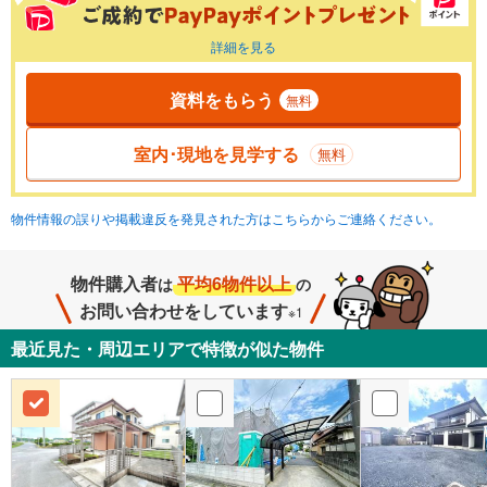
詳細を見る
資料をもらう
無料
室内･現地を見学する
無料
物件情報の誤りや掲載違反を発見された方はこちらからご連絡ください。
物件購入者
平均6物件以上
は
の
お問い合わせをしています
※1
最近見た・周辺エリアで特徴が似た物件