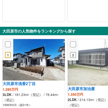
大田原市の人気物件をランキングから探す
1
2
大田原市浅香2丁目
大田原市加治屋
1,280万円
1,350万円
3LDK
/ 181.23m
（登記） / 78.44m
2
2
2LDK
/ 214.13m
（登記） /
（登記）
2
（登記）
1996年6月（築31年）