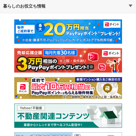
暮らしのお役立ち情報
不動産・住宅
賃貸住宅
通勤・通学時間から探す
地図から探す
マンションカタログ
教えて！住まいの先生
新築マンション
中古マンション
新築一戸建て
中古一戸建て
注文住宅
土地
売却査定