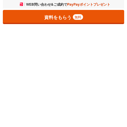
お気に入りに追加しました。
WEB問い合わせ&ご成約で
PayPayポイントプレゼント
一覧を開く
資料をもらう
無料
1
チェックした
件
をまとめて
資料をもらう
無料