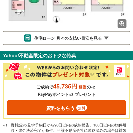
住宅ローン 月々の支払い目安を見る
支払いの目安をシミュレーションすることができます。
Yahoo!不動産限定のおトクな特典
％
金利
45,735円
ご成約で
相当
の
※2
0.01%
14.99%
PayPayポイント
プレゼント
※3
資料をもらう
無料
返済期間
一般的には最長35年まで借り入れ可能です。多くの金融機関
資料請求/見学予約日から90日以内の成約報告、180日以内の物件引
が完済時の年齢は80歳までを条件としています。
渡・残金決済完了が条件。当該不動産会社に連絡済みの場合は対象
万円