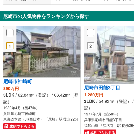
21分
17分
尼崎市の人気物件をランキングから探す
1
2
尼崎市神崎町
尼崎市田能3丁目
890万円
1,280万円
3LDK
/ 62.84m
（登記） / 66.42m
（登
2
2
3LDK
/ 54.93m
（登記） / 
記）
2
記）
1980年4月（築47年）
兵庫県尼崎市神崎町
1977年7月（築50年）
東海道本線（JR西日本） 「尼崎」駅 徒歩22分
兵庫県尼崎市田能3丁目
福知山線 「猪名寺」駅 徒歩26
成約でもらえる
成約でもらえる