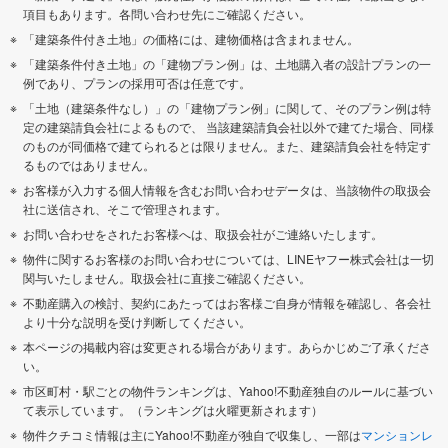
項目もあります。各問い合わせ先にご確認ください。
「建築条件付き土地」の価格には、建物価格は含まれません。
「建築条件付き土地」の「建物プラン例」は、土地購入者の設計プランの一
例であり、プランの採用可否は任意です。
「土地（建築条件なし）」の「建物プラン例」に関して、そのプラン例は特
定の建築請負会社によるもので、 当該建築請負会社以外で建てた場合、同様
のものが同価格で建てられるとは限りません。また、建築請負会社を特定す
るものではありません。
お客様が入力する個人情報を含むお問い合わせデータは、当該物件の取扱会
社に送信され、そこで管理されます。
お問い合わせをされたお客様へは、取扱会社がご連絡いたします。
物件に関するお客様のお問い合わせについては、LINEヤフー株式会社は一切
関与いたしません。取扱会社に直接ご確認ください。
不動産購入の検討、契約にあたってはお客様ご自身が情報を確認し、各会社
より十分な説明を受け判断してください。
本ページの掲載内容は変更される場合があります。あらかじめご了承くださ
い。
市区町村・駅ごとの物件ランキングは、Yahoo!不動産独自のルールに基づい
て表示しています。（ランキングは火曜更新されます）
物件クチコミ情報は主にYahoo!不動産が独自で収集し、一部は
マンションレ