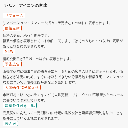
ラベル・アイコンの意味
リフォーム
リノベーション・リフォーム済み（予定含む）の物件に表示されます。
価格更新
価格の更新があった物件です。
複数の価格が表示されている物件に関しましてはそのうちの１つ以上に更新が
あった場合に表示されます。
NEW
情報公開日が7日以内の場合に表示されます。
予告広告
販売開始前に売出予定の物件を知らせるための広告の場合に表示されます。価
格などが未定のため、すぐには取引できない分譲宅地や新築住宅、マンション
などについて、販売開始時期などを告知します。
人気物件TOP10入り
市区町村・駅ごとのランキング（火曜更新）です。Yahoo!不動産独自のルール
に基づいて表示しています。
建築条件付き土地
売買契約にあたって一定期間内に特定の建設会社と建築請負契約を結ぶことを
条件にしている土地に表示されます。
未入居