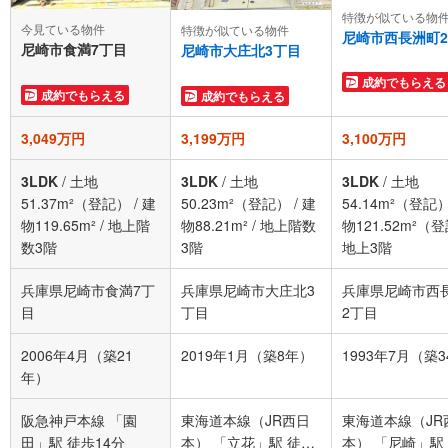
特徴が似ている物
今見ている物件
特徴が似ている物件
尼崎市西長洲町
尼崎市食満7丁目
尼崎市大庄北3丁目
成約でもらえる
成約でもらえる
成約でもらえる
3,049万円
3,199万円
3,100万円
3LDK
/
土地
3LDK
/
土地
3LDK
/
土地
51.37m²（登記）
/
建
50.23m²（登記）
/
建
54.14m²（登記
物119.65m²
/
地上階
物88.21m²
/
地上階数
物121.52m²（
数3階
3階
地上3階
兵庫県尼崎市食満7丁
兵庫県尼崎市大庄北3
兵庫県尼崎市西
目
丁目
2丁目
2006年4月（築21
2019年1月（築8年）
1993年7月（築
年）
阪急神戸本線 「園
東海道本線（JR西日
東海道本線（JR
田」駅 徒歩14分
本） 「立花」駅 徒歩
本） 「尼崎」駅