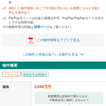
頭金
閉じる
外。
成約した物件価格に応じて付与額が変わるため実際にもらえる額と
異なる場合あり。
PayPayポイントは出金と譲渡は不可。PayPay/PayPayカード公式ス
0万円
3,049万円
トアでも利用可能。
自己資金から住宅購入にかけられる金額を入力してくださ
その他条件等の詳細は
説明ページ
をご覧ください。
い。一般的には物件価格の2割までが目安です。
万円
ボーナス
閉じる
/回
この物件情報をアプリで見る
この物件と特徴の似ている物件を見る
0円
3,049万円
年2回払いを想定しています。毎月の返済額に加えて、ボー
物件概要
ナス時の増額分（1回分）を入力してください。
ボーナス払いの限度額は金融機関によって異なります。
リフォーム
現地見学会開催中
79,147
円
/月
月々の返済額
閉じる
3,049万円
価格
「金利」については、ご利用を予定されている金融機関等にご確認の
上、ご自身での入力をお願いいたします。初期設定で自動入力されてい
初期費用は諸条件で変わります。
る値は、実際の金融機関等における貸出金利とは何ら関係がなく、実際
不動産会社に相談しませんか？
の金融機関等における貸出金利を何ら保証するものではありません。返