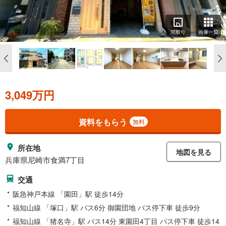
間取り
画像一覧
3,049万円
資料をもらう
無料
所在地
地図を見る
兵庫県尼崎市食満7丁目
交通
阪急神戸本線 「園田」駅 徒歩14分
福知山線 「塚口」駅 バス6分 御園団地 バス停下車 徒歩9分
福知山線 「猪名寺」駅 バス14分 東園田4丁目 バス停下車 徒歩14