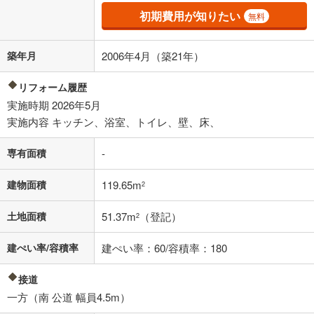
済方法「元利均等返済」にて算出しております。入力された金利を35年
初期費用が知りたい
無料
適用した場合の計算結果を表示しています。
その他月額費用や、初期費用がかかります。ご注意ください。実際にお
借り入れの際は各金融機関等に、必ずご自身でご確認をお願いいたしま
築年月
2006年4月（築21年）
す。
条件によってお借り入れができないことがあります。
リフォーム履歴
不動産会社に購入相談をする
実施時期 2026年5月
無料
実施内容 キッチン、浴室、トイレ、壁、床、
閉じる
専有面積
-
建物面積
119.65m
2
土地面積
51.37m
（登記）
2
建ぺい率/容積率
建ぺい率：60/容積率：180
接道
一方（南 公道 幅員4.5m）