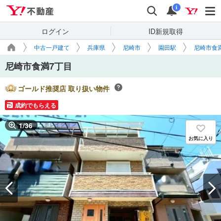
Yahoo!不動産
検索
通知
i
ログイン
ID新規取得
中古一戸建て
兵庫県
尼崎市
園田駅
尼崎市食
尼崎市食満7丁目
ゴールド推奨店 取り扱い物件
成約でもらえる
1
/
36
お気に入り