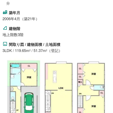
分
築年月
2006年4月（築21年）
建物階
地上階数3階
間取り図 / 建物面積 / 土地面積
3LDK / 119.65m
/ 51.37m
（登記）
2
2