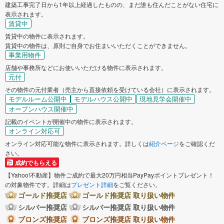
建築工事完了日から1年以上経過したものの、まだ誰も住んだことがない住宅に
表示されます。
賃貸中
賃貸中の物件に表示されます。
賃貸中の物件は、原則ご自身でお住まいいただくことができません。
事業用物件
店舗や事務所などにお使いいただける物件に表示されます。
元付
その物件の元付業者（売主から直接依頼を受けている会社）に表示されます。
モデルルーム公開中
モデルハウス公開中
現地見学会開催中
オープンハウス開催中
記載のイベントが開催中の物件に表示されます。
オンライン対応可
オンライン対応可能な物件に表示されます。詳しくは
紹介ページ
をご確認くだ
さい。
成約でもらえる
【Yahoo!不動産】物件ご成約で最大20万円相当PayPayポイントプレゼント！
の対象物件です。詳細は
プレゼント詳細
をご覧ください。
ゴールド推奨店
ゴールド推奨店 取り扱い物件
シルバー推奨店
シルバー推奨店 取り扱い物件
ブロンズ推奨店
ブロンズ推奨店 取り扱い物件