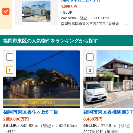
4,599万円
4SLDK
242.52m
（登記） / 111.71m
2
2
福岡県福岡市東区三苫2丁目 / 香椎線 「奈多」駅 徒歩14分
福岡市東区の人気物件をランキングから探す
1
2
福岡市東区香住ヶ丘6丁目
福岡市東区香椎駅前3
2億9,800万円
8,480万円
8SLDK
/ 842.88m
（登記） / 422.55m
5SLDK
/ 272.8m
（登記） /
2
2
2
（登記）
2007年10月（築19年）