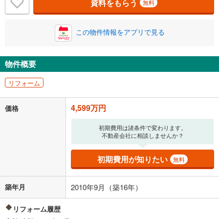
閉じる
/回
資料をもらう
無料
この物件情報をアプリで見る
0円
4,599万円
年2回払いを想定しています。毎月の返済額に加えて、ボー
ナス時の増額分（1回分）を入力してください。
物件概要
ボーナス払いの限度額は金融機関によって異なります。
119,383
円
/月
リフォーム
月々の返済額
閉じる
4,599万円
価格
「金利」については、ご利用を予定されている金融機関等にご確認の
上、ご自身での入力をお願いいたします。初期設定で自動入力されてい
初期費用は諸条件で変わります。
る値は、実際の金融機関等における貸出金利とは何ら関係がなく、実際
不動産会社に相談しませんか？
の金融機関等における貸出金利を何ら保証するものではありません。返
済方法「元利均等返済」にて算出しております。入力された金利を35年
適用した場合の計算結果を表示しています。
初期費用が知りたい
無料
その他月額費用や、初期費用がかかります。ご注意ください。実際にお
借り入れの際は各金融機関等に、必ずご自身でご確認をお願いいたしま
す。
築年月
2010年9月（築16年）
条件によってお借り入れができないことがあります。
リフォーム履歴
不動産会社に購入相談をする
無料