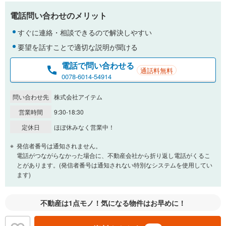
支払いの目安をシミュレーションすることができます。
電話問い合わせのメリット
％
金利
すぐに連絡・相談できるので解決しやすい
要望を話すことで適切な説明が聞ける
電話で問い合わせる
通話料無料
0.01%
14.99%
0078-6014-54914
問い合わせ先
株式会社アイテム
返済期間
営業時間
9:30-18:30
一般的には最長35年まで借り入れ可能です。多くの金融機関
定休日
ほぼ休みなく営業中！
が完済時の年齢は80歳までを条件としています。
万円
頭金
発信者番号は通知されません。
閉じる
電話がつながらなかった場合に、不動産会社から折り返し電話がくるこ
とがあります。(発信者番号は通知されない特別なシステムを使用してい
ます)
0万円
4,599万円
自己資金から住宅購入にかけられる金額を入力してくださ
不動産は1点モノ！気になる物件はお早めに！
い。一般的には物件価格の2割までが目安です。
万円
ボーナス