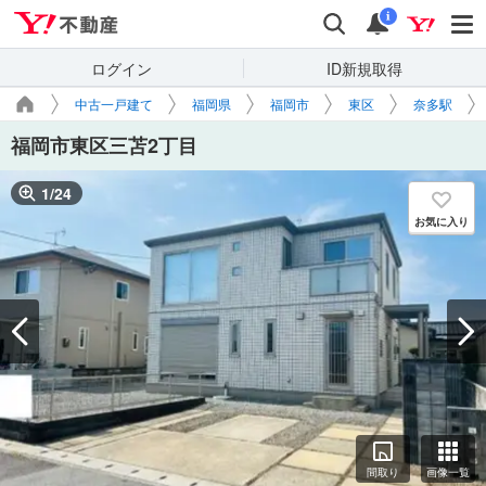
Yahoo!不動産
検索
通知
i
ログイン
ID新規取得
中古一戸建て
福岡県
福岡市
東区
奈多駅
福岡市東区三苫2丁目
1
/
24
お気に入り
間取り
画像一覧