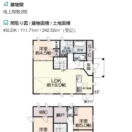
建物階
地上階数2階
間取り図 / 建物面積 / 土地面積
4SLDK / 111.71m
/ 242.52m
（登記）
2
2