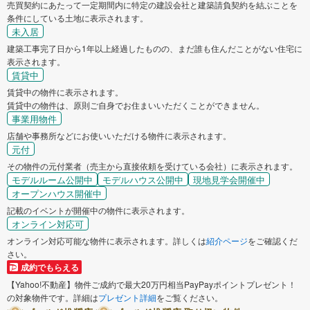
売買契約にあたって一定期間内に特定の建設会社と建築請負契約を結ぶことを
条件にしている土地に表示されます。
未入居
建築工事完了日から1年以上経過したものの、まだ誰も住んだことがない住宅に
表示されます。
賃貸中
賃貸中の物件に表示されます。
賃貸中の物件は、原則ご自身でお住まいいただくことができません。
事業用物件
店舗や事務所などにお使いいただける物件に表示されます。
元付
その物件の元付業者（売主から直接依頼を受けている会社）に表示されます。
モデルルーム公開中
モデルハウス公開中
現地見学会開催中
オープンハウス開催中
記載のイベントが開催中の物件に表示されます。
オンライン対応可
オンライン対応可能な物件に表示されます。詳しくは
紹介ページ
をご確認くだ
さい。
成約でもらえる
【Yahoo!不動産】物件ご成約で最大20万円相当PayPayポイントプレゼント！
の対象物件です。詳細は
プレゼント詳細
をご覧ください。