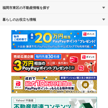
福岡市東区の不動産情報を探す
路線・駅から探す
地域から探す
暮らしのお役立ち情報
不動産・住宅
賃貸住宅
通勤・通学時間から探す
地図から探す
マンションカタログ
教えて！住まいの先生
新築マンション
中古マンション
新築一戸建て
中古一戸建て
注文住宅
土地
売却査定