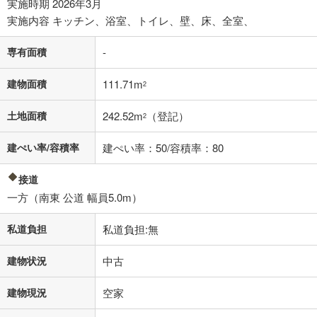
実施時期 2026年3月
実施内容 キッチン、浴室、トイレ、壁、床、全室、
閉じる
専有面積
-
建物面積
111.71m
2
土地面積
242.52m
（登記）
2
建ぺい率/容積率
建ぺい率：50/容積率：80
接道
一方（南東 公道 幅員5.0m）
私道負担
私道負担:無
建物状況
中古
建物現況
空家