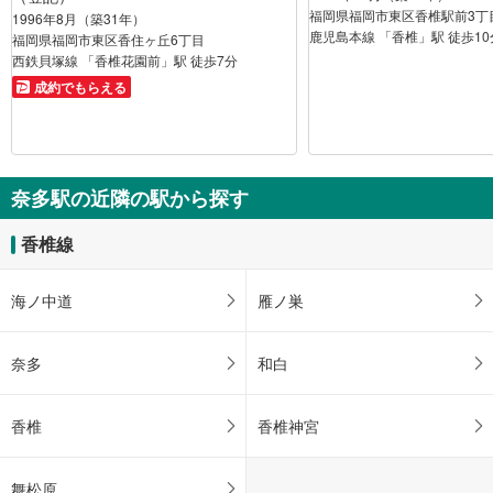
福岡県福岡市東区香椎駅前3丁
1996年8月（築31年）
鹿児島本線 「香椎」駅 徒歩10
福岡県福岡市東区香住ヶ丘6丁目
西鉄貝塚線 「香椎花園前」駅 徒歩7分
成約でもらえる
奈多駅の近隣の駅から探す
香椎線
海ノ中道
雁ノ巣
奈多
和白
香椎
香椎神宮
舞松原