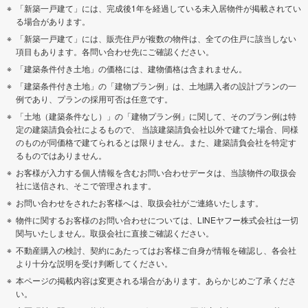
「新築一戸建て」には、完成後1年を経過している未入居物件が掲載されてい
る場合があります。
「新築一戸建て」には、販売住戸が複数の物件は、全ての住戸に該当しない
項目もあります。各問い合わせ先にご確認ください。
「建築条件付き土地」の価格には、建物価格は含まれません。
「建築条件付き土地」の「建物プラン例」は、土地購入者の設計プランの一
例であり、プランの採用可否は任意です。
「土地（建築条件なし）」の「建物プラン例」に関して、そのプラン例は特
定の建築請負会社によるもので、 当該建築請負会社以外で建てた場合、同様
のものが同価格で建てられるとは限りません。また、建築請負会社を特定す
るものではありません。
お客様が入力する個人情報を含むお問い合わせデータは、当該物件の取扱会
社に送信され、そこで管理されます。
お問い合わせをされたお客様へは、取扱会社がご連絡いたします。
物件に関するお客様のお問い合わせについては、LINEヤフー株式会社は一切
関与いたしません。取扱会社に直接ご確認ください。
不動産購入の検討、契約にあたってはお客様ご自身が情報を確認し、各会社
より十分な説明を受け判断してください。
本ページの掲載内容は変更される場合があります。あらかじめご了承くださ
い。