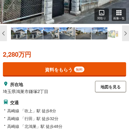
間取り
画像一覧
2,280万円
資料をもらう
無料
所在地
地図を見る
埼玉県鴻巣市鎌塚2丁目
交通
高崎線 「吹上」駅 徒歩8分
高崎線 「行田」駅 徒歩32分
高崎線 「北鴻巣」駅 徒歩48分