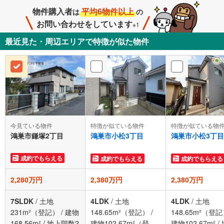
物件購入者
平均6物件以上
は
の
お問い合わせをしています
※1
最近見た・周辺エリアで特徴が似た物件
今見ている物件
特徴が似ている物件
特徴が似ている物
鴻巣市鎌塚2丁目
鴻巣市小松3丁目
鴻巣市小松3丁目
成約でもらえる
成約でもらえる
成約でもらえる
2,280万円
2,380万円
2,380万円
7SLDK
/
土地
4LDK
/
土地
4LDK
/
土地
231m²（登記）
/
建物
148.65m²（登記）
/
148.65m²（登
168.56m²
/
地上階数2
建物102.67m²（登
建物102.67m²
/