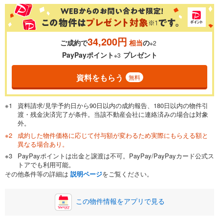
％
金利
34,200円
ご成約で
相当
の
※2
0.01%
14.99%
PayPayポイント
プレゼント
※3
資料をもらう
無料
返済期間
一般的には最長35年まで借り入れ可能です。多くの金融機関
資料請求/見学予約日から90日以内の成約報告、180日以内の物件引
が完済時の年齢は80歳までを条件としています。
渡・残金決済完了が条件。当該不動産会社に連絡済みの場合は対象
万円
頭金
閉じる
外。
成約した物件価格に応じて付与額が変わるため実際にもらえる額と
異なる場合あり。
PayPayポイントは出金と譲渡は不可。PayPay/PayPayカード公式ス
0万円
2,280万円
トアでも利用可能。
自己資金から住宅購入にかけられる金額を入力してくださ
その他条件等の詳細は
説明ページ
をご覧ください。
い。一般的には物件価格の2割までが目安です。
万円
ボーナス
閉じる
/回
この物件情報をアプリで見る