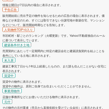
情報公開日が7日以内の場合に表示されます。
予告広告
販売開始前に売出予定の物件を知らせるための広告の場合に表示されます。価
格などが未定のため、すぐには取引できない分譲宅地や新築住宅、マンション
などについて、販売開始時期などを告知します。
人気物件TOP10入り
市区町村・駅ごとのランキング（火曜更新）です。Yahoo!不動産独自のルール
に基づいて表示しています。
建築条件付き土地
売買契約にあたって一定期間内に特定の建設会社と建築請負契約を結ぶことを
条件にしている土地に表示されます。
未入居
建築工事完了日から1年以上経過したものの、まだ誰も住んだことがない住宅に
表示されます。
賃貸中
賃貸中の物件に表示されます。
賃貸中の物件は、原則ご自身でお住まいいただくことができません。
事業用物件
店舗や事務所などにお使いいただける物件に表示されます。
元付
その物件の元付業者（売主から直接依頼を受けている会社）に表示されます。