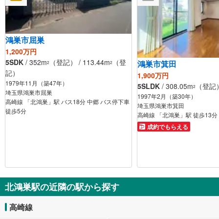
鴻巣市屈巣
1,200万円
5SDK
/ 352m
（登記） / 113.44m
（登
鴻巣市箕田
2
2
記）
1,900万円
1979年11月（築47年）
5SLDK
/ 308.05m
（登記） 
2
埼玉県鴻巣市屈巣
1997年2月（築30年）
高崎線 「北鴻巣」駅 バス18分 中郷 バス停下車
埼玉県鴻巣市箕田
徒歩5分
高崎線 「北鴻巣」駅 徒歩13分
成約でもらえる
北鴻巣駅の近隣の駅から探す
高崎線