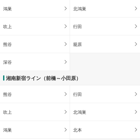
鴻巣
北鴻巣
吹上
行田
熊谷
籠原
深谷
湘南新宿ライン（前橋～小田原）
熊谷
行田
吹上
北鴻巣
鴻巣
北本