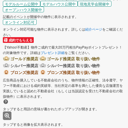
モデルルーム公開中
モデルハウス公開中
現地見学会開催中
オープンハウス開催中
記載のイベントが開催中の物件に表示されます。
オンライン対応可
オンライン対応可能な物件に表示されます。詳しくは
紹介ページ
をご確認くだ
さい。
成約でもらえる
【Yahoo!不動産】物件ご成約で最大20万円相当PayPayポイントプレゼント！
の対象物件です。詳細は
プレゼント詳細
をご覧ください。
ゴールド推奨店
ゴールド推奨店 取り扱い物件
シルバー推奨店
シルバー推奨店 取り扱い物件
ブロンズ推奨店
ブロンズ推奨店 取り扱い物件
広告商品を購入している不動産会社のうち、物件情報の正確性、法令遵守、ヤ
フー不動産における成約実績等、当社所定の基準を満たした優良な店舗運営を
実践していると認めた不動産会社（もしくは当該認定を受けた不動産会社の取
扱物件）に表示されます。
タップすると用語の意味が書かれたポップアップが開きます。
タップすると画像を拡大表示されます。