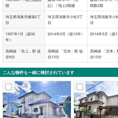
階
記）
/
地上2階建
階数2階
埼玉県鴻巣市鎌塚2丁
埼玉県鴻巣市小松3丁
埼玉県鴻巣市小
目
目
目
1997年1月（築30
2014年3月（築13年）
2014年3月（築
年）
高崎線 「吹上」駅 徒
高崎線 「北本」駅 徒
高崎線 「北本」
歩8分
歩13分
歩13分
こんな物件も一緒に検討されています