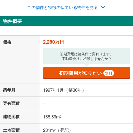
この物件と特徴の似ている物件を見る
0円
2,280万円
年2回払いを想定しています。毎月の返済額に加えて、ボー
物件概要
ナス時の増額分（1回分）を入力してください。
ボーナス払いの限度額は金融機関によって異なります。
59,185
円
/月
月々の返済額
閉じる
2,280万円
価格
「金利」については、ご利用を予定されている金融機関等にご確認の
初期費用は諸条件で変わります。
不動産会社に相談しませんか？
上、ご自身での入力をお願いいたします。初期設定で自動入力されてい
る値は、実際の金融機関等における貸出金利とは何ら関係がなく、実際
の金融機関等における貸出金利を何ら保証するものではありません。返
初期費用が知りたい
無料
済方法「元利均等返済」にて算出しております。入力された金利を35年
適用した場合の計算結果を表示しています。
その他月額費用や、初期費用がかかります。ご注意ください。実際にお
築年月
1997年1月（築30年）
借り入れの際は各金融機関等に、必ずご自身でご確認をお願いいたしま
す。
専有面積
-
条件によってお借り入れができないことがあります。
不動産会社に購入相談をする
建物面積
168.56m
無料
2
土地面積
231m
（登記）
2