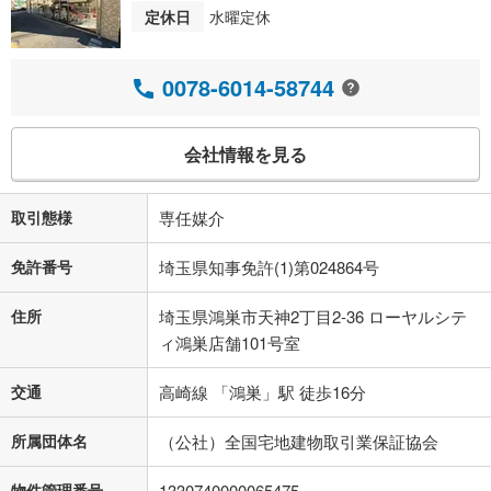
定休日
水曜定休
0078-6014-58744
会社情報を見る
取引態様
専任媒介
免許番号
埼玉県知事免許(1)第024864号
住所
埼玉県鴻巣市天神2丁目2-36 ローヤルシテ
ィ鴻巣店舗101号室
交通
高崎線 「鴻巣」駅 徒歩16分
所属団体名
（公社）全国宅地建物取引業保証協会
物件管理番号
1330740000065475