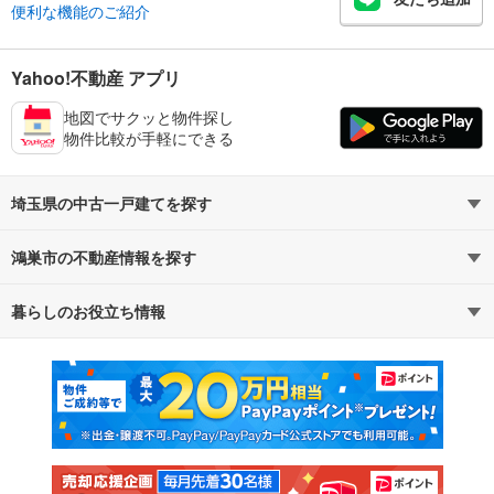
便利な機能のご紹介
Yahoo!不動産 アプリ
地図でサクッと物件探し
物件比較が手軽にできる
埼玉県の中古一戸建てを探す
鴻巣市の不動産情報を探す
路線・駅から探す
地域から探す
暮らしのお役立ち情報
不動産・住宅
賃貸住宅
通勤・通学時間から探す
地図から探す
マンションカタログ
教えて！住まいの先生
新築マンション
中古マンション
新築一戸建て
中古一戸建て
注文住宅
土地