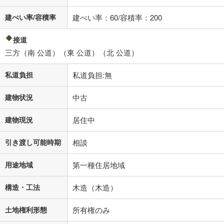
閉じる
建ぺい率/容積率
建ぺい率：60/容積率：200
接道
三方（南 公道）（東 公道）（北 公道）
私道負担
私道負担:無
建物状況
中古
建物現況
居住中
引き渡し可能時期
相談
用途地域
第一種住居地域
構造・工法
木造（木造）
土地権利形態
所有権のみ