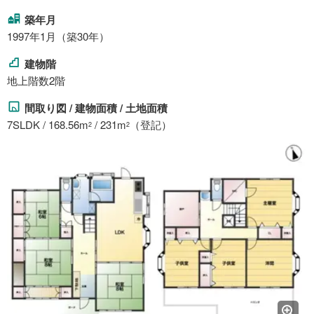
築年月
1997年1月（築30年）
建物階
地上階数2階
間取り図 / 建物面積 / 土地面積
7SLDK / 168.56m
/ 231m
（登記）
2
2