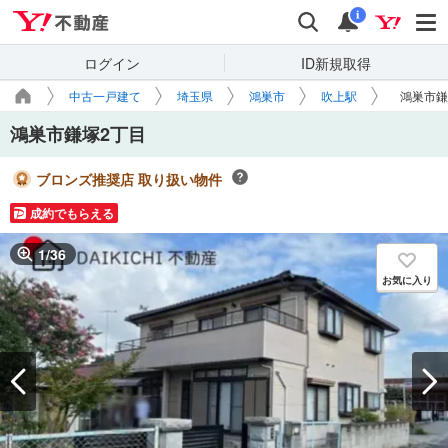
Yahoo!不動産
検索
通知
i
ログイン
ID新規取得
中古一戸建て
埼玉県
鴻巣市
吹上駅
鴻巣市鎌
鴻巣市鎌塚2丁目
ブロンズ推奨店 取り扱い物件
成約でもらえる
1
/
36
お気に入り