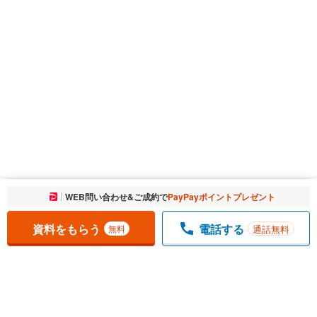
お気に入りに追加しました。
WEB問い合わせ&ご成約で
PayPayポイントプレゼント
一覧を開く
資料をもらう
電話する
通話無料
無料
1
チェックした
件
をまとめて
資料をもらう
無料