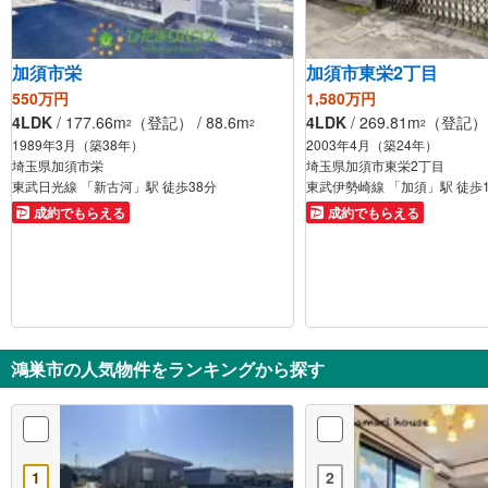
加須市栄
加須市東栄2丁目
550万円
1,580万円
4LDK
/ 177.66m
（登記） / 88.6m
4LDK
/ 269.81m
（登記） /
2
2
2
1989年3月（築38年）
2003年4月（築24年）
埼玉県加須市栄
埼玉県加須市東栄2丁目
東武日光線 「新古河」駅 徒歩38分
東武伊勢崎線 「加須」駅 徒歩
成約でもらえる
成約でもらえる
鴻巣市の人気物件をランキングから探す
1
2