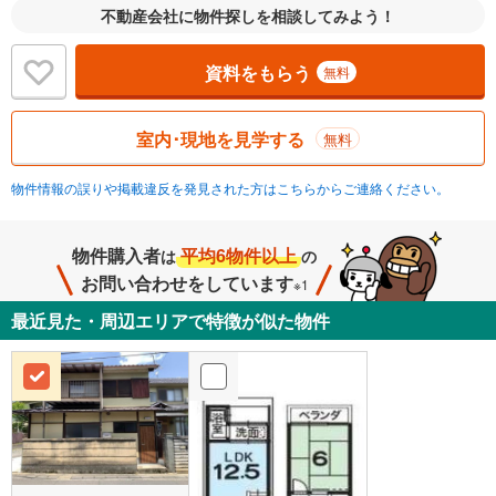
不動産会社に物件探しを相談してみよう！
資料をもらう
無料
室内･現地を見学する
無料
物件情報の誤りや掲載違反を発見された方はこちらからご連絡ください。
物件購入者
平均6物件以上
は
の
お問い合わせをしています
※1
最近見た・周辺エリアで特徴が似た物件