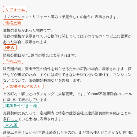
リフォーム
リノベーション・リフォーム済み（予定含む）の物件に表示されます。
価格更新
価格の更新があった物件です。
複数の価格が表示されている物件に関しましてはそのうちの１つ以上に更新が
あった場合に表示されます。
NEW
情報公開日が7日以内の場合に表示されます。
予告広告
販売開始前に売出予定の物件を知らせるための広告の場合に表示されます。価
格などが未定のため、すぐには取引できない分譲宅地や新築住宅、マンション
などについて、販売開始時期などを告知します。
人気物件TOP10入り
市区町村・駅ごとのランキング（火曜更新）です。Yahoo!不動産独自のルール
に基づいて表示しています。
建築条件付き土地
売買契約にあたって一定期間内に特定の建設会社と建築請負契約を結ぶことを
条件にしている土地に表示されます。
未入居
建築工事完了日から1年以上経過したものの、まだ誰も住んだことがない住宅に