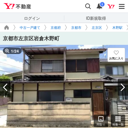
Yahoo!不動産
検索
通知
i
ログイン
ID新規取得
中古一戸建て
京都府
京都市
左京区
木野駅
京都市左京区岩倉木野町
1
/
24
お気に入り
間取り
画像一覧