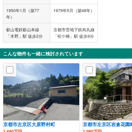
1950年1月（築77
1979年5月（築48年）
年）
叡山電鉄叡山本線
京都市営地下鉄烏丸線
「木野」駅 徒歩2分
「松ケ崎」駅 徒歩9分
こんな物件も一緒に検討されています
京都市左京区大原野村町
京都市左京区岩倉花園
1,680万円
1,080万円