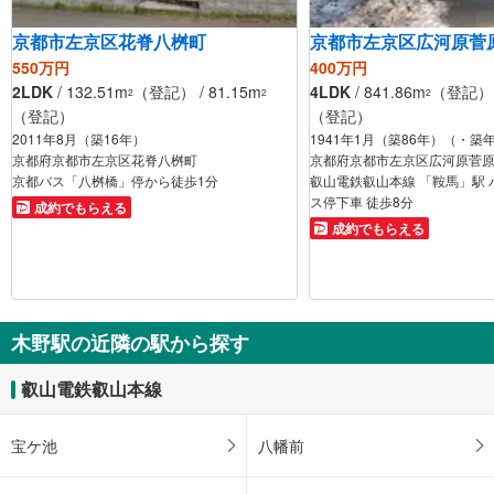
京都市左京区花脊八桝町
京都市左京区広河原菅
550万円
400万円
2LDK
/ 132.51m
（登記） / 81.15m
4LDK
/ 841.86m
（登記） /
2
2
2
（登記）
（登記）
2011年8月（築16年）
1941年1月（築86年）（・築
京都府京都市左京区花脊八桝町
京都府京都市左京区広河原菅
京都バス「八桝橋」停から徒歩1分
叡山電鉄叡山本線 「鞍馬」駅 バ
ス停下車 徒歩8分
成約でもらえる
成約でもらえる
木野駅の近隣の駅から探す
叡山電鉄叡山本線
宝ケ池
八幡前