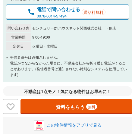
電話で問い合わせる
通話料無料
0.01%
14.99%
0078-6014-57494
問い合わせ先
センチュリー21ハウスネット関西株式会社 下鴨店
返済期間
営業時間
9:00-19:00
一般的には最長35年まで借り入れ可能です。多くの金融機関
定休日
火曜日・水曜日
が完済時の年齢は80歳までを条件としています。
万円
頭金
発信者番号は通知されません。
閉じる
電話がつながらなかった場合に、不動産会社から折り返し電話がくるこ
とがあります。(発信者番号は通知されない特別なシステムを使用してい
ます)
0万円
1,500万円
自己資金から住宅購入にかけられる金額を入力してくださ
不動産は1点モノ！気になる物件はお早めに！
い。一般的には物件価格の2割までが目安です。
万円
ボーナス
閉じる
/回
資料をもらう
無料
この物件情報をアプリで見る
0円
1,500万円