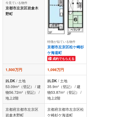
今見ている物件
京都市左京区岩倉木
野町
特徴が似ている物件
京都市左京区松ケ崎杉
ケ海道町
成約でもらえる
1,500万円
1,098万円
2LDK
/
土地
2LDK
/
土地
53.09m²（登記）
/
建
35.9m²（登記）
/
建
物56.72m²（登記）
/
物53.87m²（登記）
/
地上2階
地上2階
京都府京都市左京区
京都府京都市左京区松
岩倉木野町
ケ崎杉ケ海道町