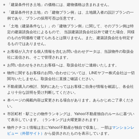
「建築条件付き土地」の価格には、建物価格は含まれません。
「建築条件付き土地」の「建物プラン例」は、土地購入者の設計プランの一
例であり、プランの採用可否は任意です。
「土地（建築条件なし）」の「建物プラン例」に関して、そのプラン例は特
定の建築請負会社によるもので、 当該建築請負会社以外で建てた場合、同様
のものが同価格で建てられるとは限りません。また、建築請負会社を特定す
るものではありません。
お客様が入力する個人情報を含むお問い合わせデータは、当該物件の取扱会
社に送信され、そこで管理されます。
お問い合わせをされたお客様へは、取扱会社がご連絡いたします。
物件に関するお客様のお問い合わせについては、LINEヤフー株式会社は一切
関与いたしません。取扱会社に直接ご確認ください。
不動産購入の検討、契約にあたってはお客様ご自身が情報を確認し、各会社
より十分な説明を受け判断してください。
本ページの掲載内容は変更される場合があります。あらかじめご了承くださ
い。
市区町村・駅ごとの物件ランキングは、Yahoo!不動産独自のルールに基づい
て表示しています。（ランキングは火曜更新されます）
物件クチコミ情報は主にYahoo!不動産が独自で収集し、一部は
マンションレ
ビュー（外部サイト）
から提供されたものを表示しています。