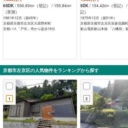
6SDK
/ 536.93m
（登記） / 155.84m
5DK
/ 154.42m
（登記） / 
2
2
2
（実測）
記）
1981年12月（築45年）
1975年12月（築51年）
京都府京都市左京区大原野村町
京都府京都市左京区岩倉花園
京都バス「戸寺」停から徒歩16分
叡山電鉄叡山本線 「八幡前」駅
京都市左京区の人気物件をランキングから探す
1
2