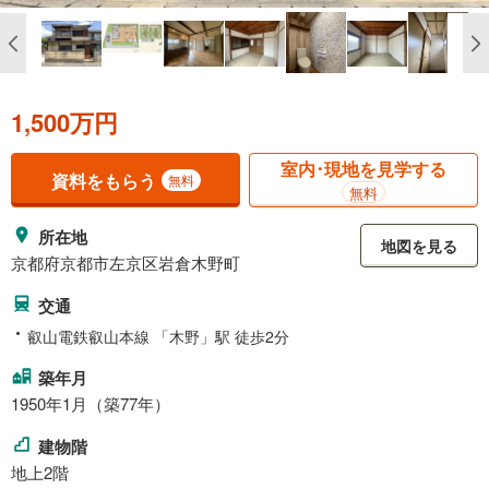
1,500万円
室内･現地を見学する
資料をもらう
無料
無料
所在地
地図を見る
京都府京都市左京区岩倉木野町
交通
叡山電鉄叡山本線 「木野」駅 徒歩2分
築年月
1950年1月（築77年）
建物階
地上2階