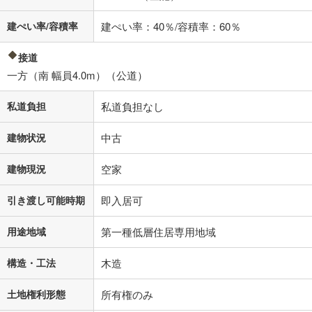
建ぺい率/容積率
建ぺい率：40％/容積率：60％
接道
一方（南 幅員4.0m）（公道）
私道負担
私道負担なし
建物状況
中古
建物現況
空家
引き渡し可能時期
即入居可
用途地域
第一種低層住居専用地域
構造・工法
木造
土地権利形態
所有権のみ