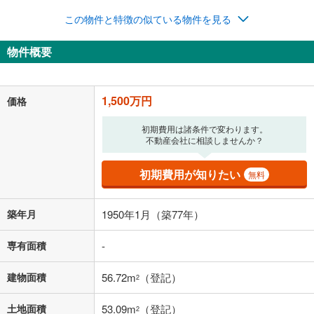
年2回払いを想定しています。毎月の返済額に加えて、ボー
ナス時の増額分（1回分）を入力してください。
この物件と特徴の似ている物件を見る
ボーナス払いの限度額は金融機関によって異なります。
38,937
円
/月
物件概要
月々の返済額
閉じる
「金利」については、ご利用を予定されている金融機関等にご確認の
1,500万円
価格
上、ご自身での入力をお願いいたします。初期設定で自動入力されてい
る値は、実際の金融機関等における貸出金利とは何ら関係がなく、実際
の金融機関等における貸出金利を何ら保証するものではありません。返
初期費用は諸条件で変わります。
不動産会社に相談しませんか？
済方法「元利均等返済」にて算出しております。入力された金利を35年
適用した場合の計算結果を表示しています。
その他月額費用や、初期費用がかかります。ご注意ください。実際にお
初期費用が知りたい
無料
借り入れの際は各金融機関等に、必ずご自身でご確認をお願いいたしま
す。
条件によってお借り入れができないことがあります。
築年月
1950年1月（築77年）
不動産会社に購入相談をする
無料
専有面積
-
建物面積
56.72m
（登記）
2
閉じる
土地面積
53.09m
（登記）
2