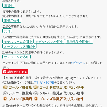
表示されます。
賃貸中
賃貸中の物件に表示されます。
賃貸中の物件は、原則ご自身でお住まいいただくことができません。
事業用物件
店舗や事務所などにお使いいただける物件に表示されます。
元付
その物件の元付業者（売主から直接依頼を受けている会社）に表示されます。
モデルルーム公開中
モデルハウス公開中
現地見学会開催中
オープンハウス開催中
記載のイベントが開催中の物件に表示されます。
オンライン対応可
オンライン対応可能な物件に表示されます。詳しくは
紹介ページ
をご確認くだ
さい。
成約でもらえる
【Yahoo!不動産】物件ご成約で最大20万円相当PayPayポイントプレゼント！
の対象物件です。詳細は
プレゼント詳細
をご覧ください。
ゴールド推奨店
ゴールド推奨店 取り扱い物件
シルバー推奨店
シルバー推奨店 取り扱い物件
ブロンズ推奨店
ブロンズ推奨店 取り扱い物件
広告商品を購入している不動産会社のうち、物件情報の正確性、法令遵守、ヤ