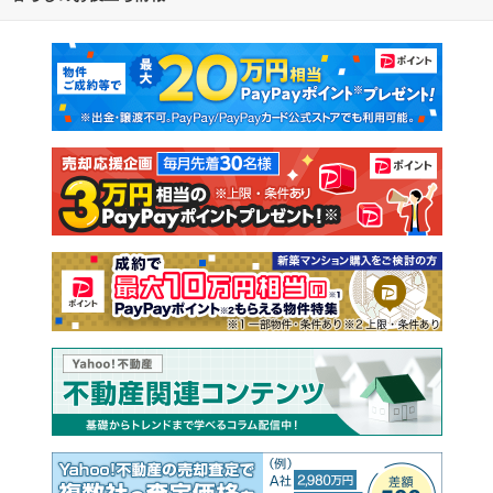
マンションカタログ
教えて！住まいの先生
新築マンション
中古マンション
新築一戸建て
中古一戸建て
注文住宅
土地
売却査定